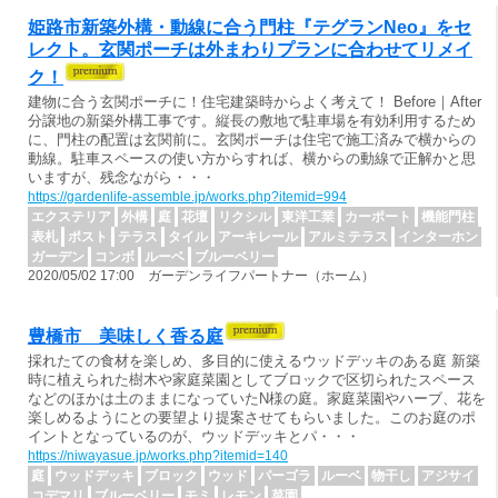
姫路市新築外構・動線に合う門柱『テグランNeo』をセ
レクト。玄関ポーチは外まわりプランに合わせてリメイ
ク！
建物に合う玄関ポーチに！住宅建築時からよく考えて！ Before｜After
分譲地の新築外構工事です。縦長の敷地で駐車場を有効利用するため
に、門柱の配置は玄関前に。玄関ポーチは住宅で施工済みで横からの
動線。駐車スペースの使い方からすれば、横からの動線で正解かと思
いますが、残念ながら・・・
https://gardenlife-assemble.jp/works.php?itemid=994
エクステリア
外構
庭
花壇
リクシル
東洋工業
カーポート
機能門柱
表札
ポスト
テラス
タイル
アーキレール
アルミテラス
インターホン
ガーデン
コンボ
ルーベ
ブルーベリー
2020/05/02 17:00 ガーデンライフパートナー（ホーム）
豊橋市 美味しく香る庭
採れたての食材を楽しめ、多目的に使えるウッドデッキのある庭 新築
時に植えられた樹木や家庭菜園としてブロックで区切られたスペース
などのほかは土のままになっていたN様の庭。家庭菜園やハーブ、花を
楽しめるようにとの要望より提案させてもらいました。このお庭のポ
イントとなっているのが、ウッドデッキとパ・・・
https://niwayasue.jp/works.php?itemid=140
庭
ウッドデッキ
ブロック
ウッド
パーゴラ
ルーベ
物干し
アジサイ
コデマリ
ブルーベリー
モミ
レモン
菜園