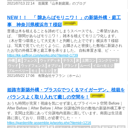
2021/07/13 22:14 造園業『山本創庭園』のブログ
NEW！！ 「 隙あらばモリニワ！ 」の新築外構・庭工
事 神奈川県横浜市Ｔ様邸
普通は木を植えることを諦めてしまうスペースでも、ご希望があれ
ば、「隙間があらばモリニワ！」雑木を植えてモリニワ化します。
（木が育つ環境として大丈夫！と判断した上でです）横浜市Ｔ様邸
は、写真で見ていただくように、お隣さんと密接した敷地に新築され
たお宅の外構工事と庭工事を承りました。 自転車置き場、ビ・・・
https://kk-saffron.com/works.php?itemid=1739
外構
庭
フェンス
ウッドデッキ
テラス
床
土間コン
コンクリート
ウッド
ウッドフェンス
オブジェ
グランド
ルーベ
イロハモミジ
ブルーベリー
モミ
モミジ
芝
2021/05/22 17:06 有限会社サフラン（ホーム）
姫路市新築外構・プラスGでつくるマイガーデン。植栽を
バランスよく取り入れて癒しの空間を！
おうち時間が充実！視線を気にせず楽しむプライベート空間 Before｜
After Before｜After Before｜After 分譲地2件分の敷地の新築外構工事で
す。玄関は北面にあって分譲地内道路に面しています。南面は生活道
路に面しており、目隠しが必要でした・・・
https://gardenlife-assemble.jp/works.php?itemid=1216