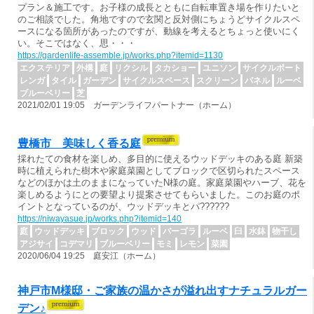
プラン＆施工です。お子様の成長とともに自転車置き場を作りたいと
のご相談でした。角地ですので玄関と反対側にちょうどサイクルスペ
ースになる箇所があったのですが、動線を考えるとちょっと使いにく
い。そこではなく、思・・・
https://gardenlife-assemble.jp/works.php?itemid=1130
エクステリア
外構
庭
リクシル
タカショー
ユニソン
サイクルポート
レンガ
タイル
ガーデン
サイクルスペース
スクリーン
パネル
ルーベ
ブルーベリー
芝
2021/02/01 19:05 ガーデンライフパートナー（ホーム）
豊橋市 美味しく香る庭
採れたての食材を楽しめ、多目的に使えるウッドデッキのある庭 新築
時に植えられた樹木や家庭菜園としてブロックで区切られたスペース
などのほかは土のままになっていたN様の庭。家庭菜園やハーブ、花を
楽しめるようにとの要望より提案させてもらいました。このお庭のポ
イントとなっているのが、ウッドデッキとパ??????
https://niwayasue.jp/works.php?itemid=140
庭
ウッドデッキ
ブロック
ウッド
パーゴラ
ルーベ
臼
水鉢
物干し
アジサイ
コデマリ
ブルーベリー
モミ
レモン
菜園
2020/06/04 19:25 庭安江（ホーム）
神戸市M様邸・ご家族の温かさが溢れ出すナチュラルガー
デン♪