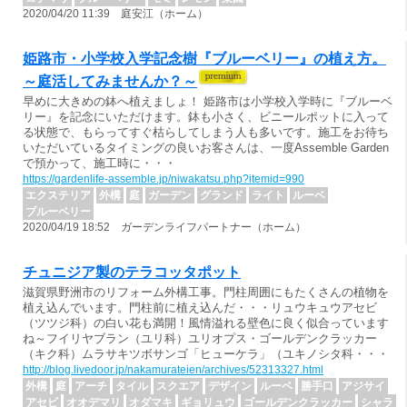
2020/04/20 11:39 庭安江（ホーム）
姫路市・小学校入学記念樹『ブルーベリー』の植え方。
～庭活してみませんか？～
早めに大きめの鉢へ植えましょ！ 姫路市は小学校入学時に『ブルーベ
リー』を記念にいただけます。鉢も小さく、ビニールポットに入って
る状態で、もらってすぐ枯らしてしまう人も多いです。施工をお待ち
いただいているタイミングの良いお客さんは、一度Assemble Garden
で預かって、施工時に・・・
https://gardenlife-assemble.jp/niwakatsu.php?itemid=990
エクステリア
外構
庭
ガーデン
グランド
ライト
ルーベ
ブルーベリー
2020/04/19 18:52 ガーデンライフパートナー（ホーム）
チュニジア製のテラコッタポット
滋賀県野洲市のリフォーム外構工事。門柱周囲にもたくさんの植物を
植え込んでいます。門柱前に植え込んだ・・・リュウキュウアセビ
（ツツジ科）の白い花も満開！風情溢れる壁色に良く似合っています
ね～フイリヤブラン（ユリ科）ユリオプス・ゴールデンクラッカー
（キク科）ムラサキツボサンゴ「ヒューケラ」（ユキノシタ科・・・
http://blog.livedoor.jp/nakamurateien/archives/52313327.html
外構
庭
アーチ
タイル
スクエア
デザイン
ルーベ
勝手口
アジサイ
アセビ
オオデマリ
オダマキ
ギョリュウ
ゴールデンクラッカー
シャラ