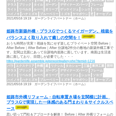
バラ
エクステリア
外構
庭
リクシル
タカショー
三協
東洋工業
照明
テラス
ブリック
タイル
ガーデン
デザイナーズパーツ
フレーム
ライト
リベルタ
ルーベ
オリーブ
ゲッケイジュ
シュロ
ソヨゴ
ハイノキ
ハナミズキ
ブルーベリー
ミズキ
ヤマボウシ
芝
オーセブン
2021/05/16 19:19 ガーデンライフパートナー（ホーム）
姫路市新築外構・プラスGでつくるマイガーデン。植栽を
バランスよく取り入れて癒しの空間を！
おうち時間が充実！視線を気にせず楽しむプライベート空間 Before｜
After Before｜After Before｜After 分譲地2件分の敷地の新築外構工事で
す。玄関は北面にあって分譲地内道路に面しています。南面は生活道
路に面しており、目隠しが必要でした・・・
https://gardenlife-assemble.jp/pinpointgallery.php?itemid=1216
バラ
エクステリア
外構
庭
リクシル
タカショー
三協
東洋工業
照明
テラス
ブリック
タイル
ガーデン
デザイナーズパーツ
フレーム
ライト
リベルタ
ルーベ
オリーブ
ゲッケイジュ
シュロ
ソヨゴ
ハイノキ
ハナミズキ
ブルーベリー
ミズキ
ヤマボウシ
芝
オーセブン
2021/05/16 19:19 ガーデンライフパートナー（ホーム）
姫路市外構リフォーム・自転車置き場を玄関横に計画。
プラスGで実現した一体感のある門まわり＆サイクルスペ
ース
思い切って門柱＆アプローチを解体！ Before｜After 外構リフォームの