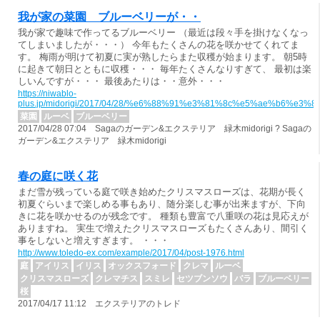
我が家の菜園 ブルーベリーが・・
我が家で趣味で作ってるブルーベリー （最近は段々手を掛けなくなっ
てしまいましたが・・・） 今年もたくさんの花を咲かせてくれてま
す。 梅雨が明けて初夏に実が熟したらまた収穫が始まります。 朝5時
に起きて朝日とともに収穫・・・ 毎年たくさんなりすぎて、 最初は楽
しいんですが・・・ 最後あたりは・・意外・・・
https://niwablo-
plus.jp/midorigi/2017/04/28/%e6%88%91%e3%81%8c%e5%ae%b
菜園
ルーベ
ブルーベリー
2017/04/28 07:04 Sagaのガーデン&エクステリア 緑木midorigi ? Sagaの
ガーデン&エクステリア 緑木midorigi
春の庭に咲く花
まだ雪が残っている庭で咲き始めたクリスマスローズは、花期が長く
初夏ぐらいまで楽しめる事もあり、随分楽しむ事が出来ますが、下向
きに花を咲かせるのが残念です。 種類も豊富で八重咲の花は見応えが
ありますね。 実生で増えたクリスマスローズもたくさんあり、間引く
事をしないと増えすぎます。 ・・・
http://www.toledo-ex.com/example/2017/04/post-1976.html
庭
アイリス
イリス
オックスフォード
クレマ
ルーベ
クリスマスローズ
クレマチス
スミレ
セツブンソウ
バラ
ブルーベリー
桜
2017/04/17 11:12 エクステリアのトレド