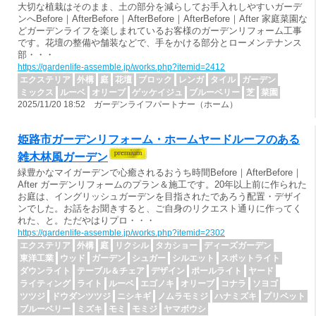
大切な植栽はそのまま、土の部分を減らしてお手入れしやすいガーデ
ンへBefore｜AfterBefore｜AfterBefore｜AfterBefore｜After 家庭菜園な
どガーデンライフを楽しまれているお客様のガーデンリフォーム工事
です。花壇の整備や舗装などで、手をかける部分とローメンテナンス
部・・・
https://gardenlife-assemble.jp/works.php?itemid=2412
エクステリア
外構
庭
花壇
ブロック
レンガ
タイル
ガーデン
ミックス
ルーベ
オリーブ
ゲッケイジュ
ブルーベリー
芝
菜園
2025/11/20 18:52 ガーデンライフパートナー（ホーム）
姫路市ガーデンリフォーム・ホームヤードルーフのある
雑木林風ガーデン
緑豊かなマイガーデンで心癒されるおうち時間Before｜AfterBefore｜
After ガーデンリフォームのプラン＆施工です。20年以上前に作られた
お庭は、イングリッシュガーデンを目指されたであろう配置・デザイ
ンでした。お話をお聞きすると、ご自身のリクエスト通りに作ってく
れた、と。ただやはりプロ・・・
https://gardenlife-assemble.jp/works.php?itemid=2302
エクステリア
外構
庭
リクシル
タカショー
ディーズガーデン
東洋工業
ウッド
ガーデン
シュガー
シルエット
スポットライト
ダウンライト
テーブル＆チェア
デザイン
ポールライト
ヤード
ライティング
ライト
ルーベ
エゴノキ
オリーブ
コナラ
ソヨゴ
ツツジ
ドウダンツツジ
ニシキギ
ノムラモミジ
ハナミズキ
プリペット
ブルーベリー
ミズキ
モミ
モミジ
ヤマボウシ