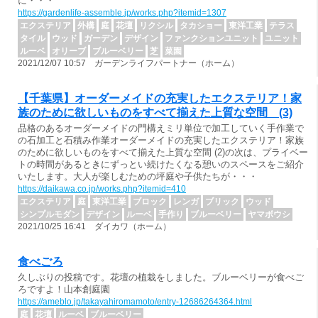
に・・・
https://gardenlife-assemble.jp/works.php?itemid=1307
エクステリア
外構
庭
花壇
リクシル
タカショー
東洋工業
テラス
タイル
ウッド
ガーデン
デザイン
ファンクションユニット
ユニット
ルーベ
オリーブ
ブルーベリー
芝
菜園
2021/12/07 10:57 ガーデンライフパートナー（ホーム）
【千葉県】オーダーメイドの充実したエクステリア！家
族のために欲しいものをすべて揃えた上質な空間 (3)
品格のあるオーダーメイドの門構えミリ単位で加工していく手作業で
の石加工と石積み作業オーダーメイドの充実したエクステリア！家族
のために欲しいものをすべて揃えた上質な空間 (2)の次は、プライベー
トの時間があるときにずっとい続けたくなる憩いのスペースをご紹介
いたします。大人が楽しむための坪庭や子供たちが・・・
https://daikawa.co.jp/works.php?itemid=410
エクステリア
庭
東洋工業
ブロック
レンガ
ブリック
ウッド
シンプルモダン
デザイン
ルーベ
手作り
ブルーベリー
ヤマボウシ
2021/10/25 16:41 ダイカワ（ホーム）
食べごろ
久しぶりの投稿です。花壇の植栽をしました。ブルーベリーが食べご
ろですよ！山本創庭園
https://ameblo.jp/takayahiromamoto/entry-12686264364.html
庭
花壇
ルーベ
ブルーベリー