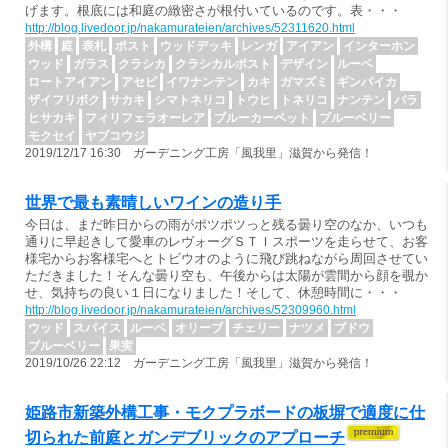
げます。根底には和庭の緻密さが根付いているのです。表・・・
http://blog.livedoor.jp/nakamurateien/archives/52311620.html
外構
庭
表札
ポスト
ウッドデッキ
レンガ
アイアン
インターホン
ウッド
ガラス
クラシカ
クラシカルポスト
デザイン
ルーベ
ロートアイアン
アセビ
イワナンテン
カキ
ガマズミ
ギンバイカ
ザイフリボク
サカキ
シマトネリコ
トウヒ
トネリコ
ナンテン
バラ
ヒサカキ
フィリフェラオーレア
ブルーカーペット
ブルーベリー
モクセイ
ヤブコウジ
2019/12/17 16:30 ガーデニング工房「風我里」滋賀から発信！
世界で最も素晴しいワインの造り手
今日は、まだ昨日からの雨がポツポツっと残る曇り空のなか、いつも
通りに早起きして愛車のレヴォーグＳＴＩスポーツを走らせて、お客
様宅からお客様宅へとトビウオのように飛び跳ねながら周回させてい
ただきました！そんな曇り空も、午後からは太陽が雲間から顔を覗か
せ、気持ちの良い１日になりました！そして、休憩時間に・・・
http://blog.livedoor.jp/nakamurateien/archives/52309960.html
ウッド
スパイス
ルーベ
オリーブ
チェリー
ナツメ
ブドウ
ブルーベリー
果実
2019/10/26 22:12 ガーデニング工房「風我里」滋賀から発信！
姫路市新築外構工事・モクプラボードの板塀で適度に仕
切られた前庭とガンデブリックのアプローチ