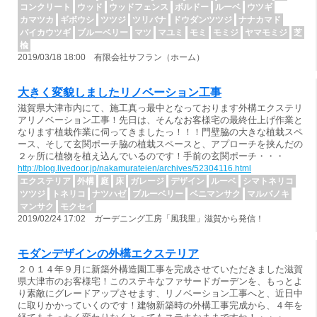
コンクリート
ウッド
ウッドフェンス
ボルドー
ルーベ
ウツギ
カマツカ
ギボウシ
ツツジ
ツリバナ
ドウダンツツジ
ナナカマド
バイカウツギ
ブルーベリー
マツ
マユミ
モミ
モミジ
ヤマモミジ
芝
楡
2019/03/18 18:00 有限会社サフラン（ホーム）
大きく変貌しましたリノベーション工事
滋賀県大津市内にて、施工真っ最中となっております外構エクステリ
アリノベーション工事！先日は、そんなお客様宅の最終仕上げ作業と
なります植栽作業に伺ってきましたっ！！！門壁脇の大きな植栽スペ
ース、そして玄関ポーチ脇の植栽スペースと、アプローチを挟んだの
２ヶ所に植物を植え込んでいるのです！手前の玄関ポーチ・・・
http://blog.livedoor.jp/nakamurateien/archives/52304116.html
エクステリア
外構
庭
床
ガレージ
デザイン
ルーベ
シマトネリコ
ツツジ
トネリコ
ナツハゼ
ブルーベリー
ベニマンサク
マルバノキ
マンサク
モクセイ
2019/02/24 17:02 ガーデニング工房「風我里」滋賀から発信！
モダンデザインの外構エクステリア
２０１４年９月に新築外構造園工事を完成させていただきました滋賀
県大津市のお客様宅！このステキなファサードガーデンを、もっとよ
り素敵にグレードアップさせます、リノベーション工事へと、近日中
に取りかかっていくのです！建物新築時の外構工事完成から、４年を