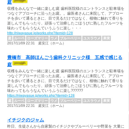
庭
収穫をみんなで一緒に楽しむ庭 歯科医院様のエントランスと駐車場を
つなぐアプローチに沿ったお庭。。歯医者さんに来院して、アプロー
チを歩いて通るときに、目で見るだけではなく、植物に触れて香りを
楽しんでもらったり、頑張って治療したごほうびに熟したフルーツを
味わってもらうなんていうふうに楽し・・・
http://niwayasue.jp/works.php?itemid=128
庭
ルーベ
ローズマリー
ウメ
ブルーベリー
ユスラウメ
果実
2017/11/09 22:31 庭安江（ホーム）
豊橋市 高師ほんごう歯科クリニック様 五感で感じる
庭
収穫をみんなで一緒に楽しむ庭 歯科医院様のエントランスと駐車場を
つなぐアプローチに沿ったお庭。。歯医者さんに来院して、アプロー
チを歩いて通るときに、目で見るだけではなく、植物に触れて香りを
楽しんでもらったり、頑張って治療したごほうびに熟したフルーツを
味わってもらうなんていうふうに楽し??????
https://niwayasue.jp/works.php?itemid=128
庭
ルーベ
ローズマリー
ウメ
ブルーベリー
ユスラウメ
果実
2017/11/09 22:31 庭安江（ホーム）
イチジクのジャム
昨日、生徒さんから自家製のイチジクやブルーベリーや野菜を 大量に