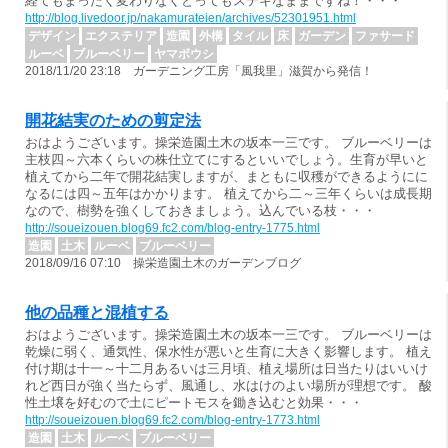
経てもまったく変わりなくとってもステキなままですね！・・・
http://blog.livedoor.jp/nakamurateien/archives/52301951.html
デザイン
エクステリア
造園
外構
タイル
床
ガーデン
ファサード
ルーベ
ブルーベリー
ヤマボウシ
2018/11/20 23:18 ガーデニング工房「風我里」滋賀から発信！
開花結実のための剪定法
おはようございます。操栄造園土木の坂本一三です。 ブルーベリーは
主枝四～六本くらいの株仕立てにするといいでしょう。生育が早いと
植えてから二年で開花結実しますが、まともに収穫ができるようにに
なるには四～五年はかかります。 植えてから二～三年くらいは成長期
なので、樹勢を強くしておきましょう。込んでいる枝・・・
http://soueizouen.blog69.fc2.com/blog-entry-1775.html
造園
土木
ルーベ
ブルーベリー
2018/09/16 07:10 操栄造園土木のガーデンブログ
他の品種と混植する
おはようございます。操栄造園土木の坂本一三です。 ブルーベリーは
乾燥に弱く、通気性、保水性が悪いと生育に大きく影響します。 植え
付け期は十一～十二月あるいは三月頃、植え場所は日当たりはいいけ
れど西日が強く当たらず、風通し、水はけのよい場所が理想です。 酸
性土壌を好むので土にピートモスを鋤き込むと効果・・・
http://soueizouen.blog69.fc2.com/blog-entry-1773.html
造園
土木
ルーベ
ブルーベリー