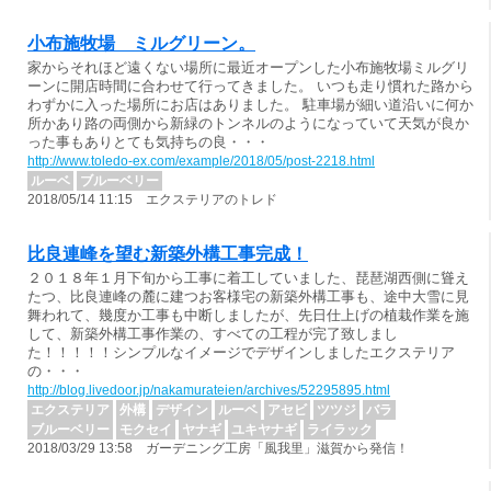
小布施牧場 ミルグリーン。
家からそれほど遠くない場所に最近オープンした小布施牧場ミルグリ
ーンに開店時間に合わせて行ってきました。 いつも走り慣れた路から
わずかに入った場所にお店はありました。 駐車場が細い道沿いに何か
所かあり路の両側から新緑のトンネルのようになっていて天気が良か
った事もありとても気持ちの良・・・
http://www.toledo-ex.com/example/2018/05/post-2218.html
ルーベ
ブルーベリー
2018/05/14 11:15 エクステリアのトレド
比良連峰を望む新築外構工事完成！
２０１８年１月下旬から工事に着工していました、琵琶湖西側に聳え
たつ、比良連峰の麓に建つお客様宅の新築外構工事も、途中大雪に見
舞われて、幾度か工事も中断しましたが、先日仕上げの植栽作業を施
して、新築外構工事作業の、すべての工程が完了致しまし
た！！！！！シンプルなイメージでデザインしましたエクステリア
の・・・
http://blog.livedoor.jp/nakamurateien/archives/52295895.html
エクステリア
外構
デザイン
ルーベ
アセビ
ツツジ
バラ
ブルーベリー
モクセイ
ヤナギ
ユキヤナギ
ライラック
2018/03/29 13:58 ガーデニング工房「風我里」滋賀から発信！