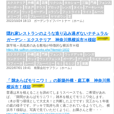
エクステリア
外構
庭
花壇
リクシル
タカショー
三協
門扉
フェンス
カーポート
引き戸
テラス
ブロック
レンガ
タイル
アーキレール
アイアン
ウッド
ガーデン
コラゾン
フットライト
ライト
ルーベ
オリーブ
バラ
ブルーベリー
ヤマボウシ
芝
2022/10/24 18:13 ガーデンライフパートナー（ホーム）
隠れ家レストランのような造り込み過ぎないナチュラル
ガーデン・エクステリア 神奈川県横浜市Ｈ様邸
旗竿地＋高低差のある敷地が特徴的な横浜市Ｈ様
https://kk-saffron.com/works.php?itemid=1832
エクステリア
外構
庭
門扉
フェンス
ウッドデッキ
レンガ
コンクリート
ウッド
ウッドフェンス
ガーデン
グランド
ライティング
ラフィーネ
ルーベ
ブルーベリー
モミ
モミジ
芝
菜園
2022/07/01 19:41 有限会社サフラン（ホーム）
「 隙あらばモリニワ！ 」の新築外構・庭工事 神奈川県
横浜市Ｔ様邸
普通は木を植えることを諦めてしまうスペースでも、ご希望があれ
ば、「隙間があらばモリニワ！」雑木を植えてモリニワ化します。
（木が育つ環境として大丈夫！と判断した上でです）完工から１年後
の庭の様子です。デッキで気持ち良く過ごされているようでした。 横
浜市Ｔ様邸は、写真で見ていただくように、お隣さんと密・・・