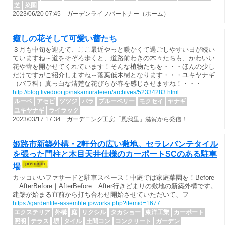
芝
菜園
2023/06/20 07:45 ガーデンライフパートナー（ホーム）
癒しの花そして可愛い蕾たち
３月も中旬を迎えて、ここ最近やっと暖かくて過ごしやすい日が続い
ていますね～道をそぞろ歩くと、道路前わきの木々たちも、かわいい
花や蕾を開かせてくれています！そんな植物たちを・・・ほんの少し
だけですがご紹介しますね～落葉低木樹となります・・・ユキヤナギ
（バラ科）真っ白な清楚な花びらが春を感じさせますね！・・・
http://blog.livedoor.jp/nakamurateien/archives/52334283.html
ルーベ
アセビ
ツツジ
バラ
ブルーベリー
モクセイ
ヤナギ
ユキヤナギ
ライラック
2023/03/17 17:34 ガーデニング工房「風我里」滋賀から発信！
姫路市新築外構・2軒分の広い敷地。セラレバンテタイル
を張った門柱と木目天井仕様のカーポートSCのある駐車
場
カッコいいファサードと駐車スペース！中庭では家庭菜園を！Before
｜AfterBefore｜AfterBefore｜After行きどまりの敷地の新築外構です。
建築が始まる直前から打ち合わせ開始させていただいて、フ
https://gardenlife-assemble.jp/works.php?itemid=1677
エクステリア
外構
庭
リクシル
タカショー
東洋工業
カーポート
照明
テラス
塀
タイル
土間コン
コンクリート
ガーデン