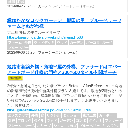
菜園
野菜
2024/06/25 19:38 ガーデンライフパートナー（ホーム）
緑ゆたかなロックガーデン 棚田の里 ブルーベリーフ
ァームきぬがわ様
大江町 棚田の里ブルーベリーフ
https://4season-garden.jp/works.php?itemid=588
ファーム
外構
ウッドデッキ
ウッド
ガーデン
パーゴラ
ルーベ
ブルーベリー
2023/09/06 16:30 フォーシーズン（ホーム）
姫路市新築外構・角地平屋の外構。ファサードはエバー
アートボード仕様の門柱と300×600タイル玄関ポーチ
2軒分の敷地を生かした外構プラン！Before｜AfterBefore｜After 角地
の新築2軒分の敷地の新築外構プラン＆施工です。敷地が2軒分という
ことで、平屋計画。建築開始前にプランご依頼いただきご提案し、早
い段階でAssemble Gardenにお任せします、とお返事いただきまし
た。お客様の・・・
https://gardenlife-assemble.jp/works.php?itemid=1789
エクステリア
外構
庭
リクシル
タカショー
東洋工業
カーポート
引戸
ブロック
タイル
ウッド
ガーデン
コンボ
ダイナミ
ファサード
フレーム
ルーベ
オリーブ
シュロ
ソヨゴ
ブルーベリー
ヤマボウシ