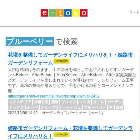
「イート
ブルーベリー
で検索
花壇を整備してガーデンライフにメリハリを！・姫路市
ガーデンリフォーム
大切な植栽はそのまま、土の部分を減らしてお手入れしやすいガーデ
ンへBefore｜AfterBefore｜AfterBefore｜AfterBefore｜After 家庭菜園な
どガーデンライフを楽しまれているお客様のガーデンリフォーム工事
です。花壇の整備や舗装などで、手をかける部分とローメンテナンス
部・・・
https://gardenlife-assemble.jp/works.php?itemid=2452
エクステリア
外構
庭
花壇
ブロック
レンガ
タイル
ガーデン
ミックス
ルーベ
オリーブ
ゲッケイジュ
ブルーベリー
芝
菜園
2025/12/08 14:52 ガーデンライフパートナー（ホーム）
姫路市ガーデンリフォーム・花壇を整備してガーデンラ
イフにメリハリを！