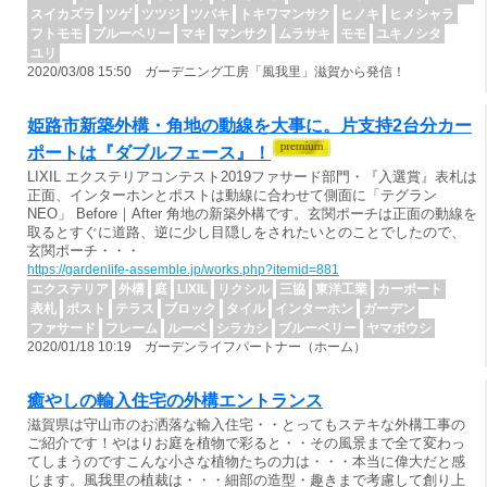
スイカズラ
ツゲ
ツツジ
ツバキ
トキワマンサク
ヒノキ
ヒメシャラ
フトモモ
ブルーベリー
マキ
マンサク
ムラサキ
モモ
ユキノシタ
ユリ
2020/03/08 15:50 ガーデニング工房「風我里」滋賀から発信！
姫路市新築外構・角地の動線を大事に。片支持2台分カー
ポートは『ダブルフェース』！
LIXIL エクステリアコンテスト2019ファサード部門・『入選賞』表札は
正面、インターホンとポストは動線に合わせて側面に「テグラン
NEO」 Before｜After 角地の新築外構です。玄関ポーチは正面の動線を
取るとすぐに道路、逆に少し目隠しをされたいとのことでしたので、
玄関ポーチ・・・
https://gardenlife-assemble.jp/works.php?itemid=881
エクステリア
外構
庭
LIXIL
リクシル
三協
東洋工業
カーポート
表札
ポスト
テラス
ブロック
タイル
インターホン
ガーデン
ファサード
フレーム
ルーベ
シラカシ
ブルーベリー
ヤマボウシ
2020/01/18 10:19 ガーデンライフパートナー（ホーム）
癒やしの輸入住宅の外構エントランス
滋賀県は守山市のお洒落な輸入住宅・・とってもステキな外構工事の
ご紹介です！やはりお庭を植物で彩ると・・その風景まで全て変わっ
てしまうのですこんな小さな植物たちの力は・・・本当に偉大だと感
じます。風我里の植裁は・・・細部の造型・趣きまで考慮して創り上