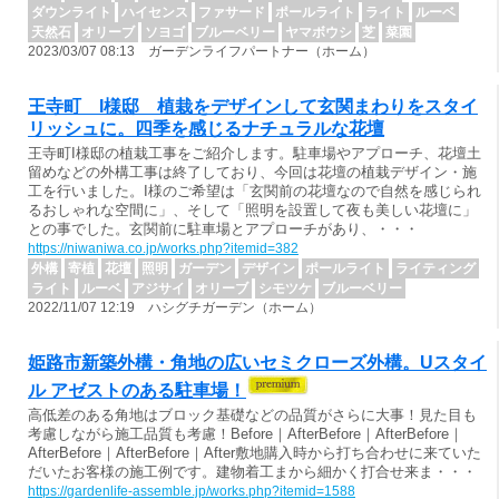
ダウンライト
ハイセンス
ファサード
ポールライト
ライト
ルーベ
天然石
オリーブ
ソヨゴ
ブルーベリー
ヤマボウシ
芝
菜園
2023/03/07 08:13 ガーデンライフパートナー（ホーム）
王寺町 I様邸 植栽をデザインして玄関まわりをスタイ
リッシュに。四季を感じるナチュラルな花壇
王寺町I様邸の植栽工事をご紹介します。駐車場やアプローチ、花壇土
留めなどの外構工事は終了しており、今回は花壇の植栽デザイン・施
工を行いました。I様のご希望は「玄関前の花壇なので自然を感じられ
るおしゃれな空間に」、そして「照明を設置して夜も美しい花壇に」
との事でした。玄関前に駐車場とアプローチがあり、・・・
https://niwaniwa.co.jp/works.php?itemid=382
外構
寄植
花壇
照明
ガーデン
デザイン
ポールライト
ライティング
ライト
ルーベ
アジサイ
オリーブ
シモツケ
ブルーベリー
2022/11/07 12:19 ハシグチガーデン（ホーム）
姫路市新築外構・角地の広いセミクローズ外構。Uスタイ
ル アゼストのある駐車場！
高低差のある角地はブロック基礎などの品質がさらに大事！見た目も
考慮しながら施工品質も考慮！Before｜AfterBefore｜AfterBefore｜
AfterBefore｜AfterBefore｜After敷地購入時から打ち合わせに来ていた
だいたお客様の施工例です。建物着工まから細かく打合せ来ま・・・
https://gardenlife-assemble.jp/works.php?itemid=1588