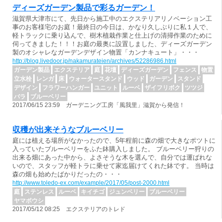
ディーズガーデン製品で彩るガーデン！
滋賀県大津市にて、先日から施工中のエクステリアリノベーション工
事のお客様宅のお庭！最終日の今日は、かなり久しぶりに私１人で、
軽トラックに乗り込んで、樹木植栽作業と仕上げの清掃作業のために
伺ってきました！！！お庭の最奥に設置しました、ディーズガーデン
製のオシャレなガーデンデザイン物置「カンナキュート」・・・
http://blog.livedoor.jp/nakamurateien/archives/52286986.html
ガーデン製品
エクステリア
庭
花壇
ディーズガーデン
フェンス
物置
立水栓
レンガ
床
ウォータースタンド
ウッド
ガーデン
スタンド
デザイン
フラワーハンガー
ユニット
ルーベ
ザイフリボク
ツツジ
バラ
ブルーベリー
2017/06/15 23:59 ガーデニング工房「風我里」滋賀から発信！
収穫が出来そうなブルーベリー
庭には植える場所がなかったので、5年程前に森の畑で大きなポツトに
入っていたブルーベリーをふた鉢購入しました。 ブルーベリー狩りの
出来る畑にあった中から、よさそうな木を選んで、自分では運ばれな
いので、スタッフが軽トラに乗せて家迄届けてくれた鉢です。 当時は
森の畑も始めたばかりだったの・・・
http://www.toledo-ex.com/example/2017/05/post-2000.html
庭
ステンレス
ルーベ
キイチゴ
ジュンベリー
ブルーベリー
ヤマボウシ
2017/05/12 08:25 エクステリアのトレド