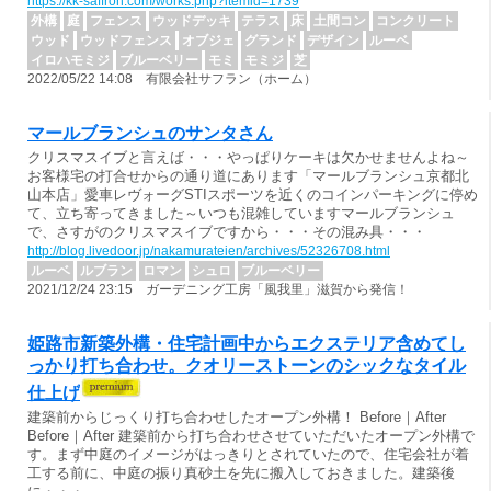
https://kk-saffron.com/works.php?itemid=1739
外構
庭
フェンス
ウッドデッキ
テラス
床
土間コン
コンクリート
ウッド
ウッドフェンス
オブジェ
グランド
デザイン
ルーベ
イロハモミジ
ブルーベリー
モミ
モミジ
芝
2022/05/22 14:08 有限会社サフラン（ホーム）
マールブランシュのサンタさん
クリスマスイブと言えば・・・やっぱりケーキは欠かせませんよね～
お客様宅の打合せからの通り道にあります「マールブランシュ京都北
山本店」愛車レヴォーグSTIスポーツを近くのコインパーキングに停め
て、立ち寄ってきました～いつも混雑していますマールブランシュ
で、さすがのクリスマスイブですから・・・その混み具・・・
http://blog.livedoor.jp/nakamurateien/archives/52326708.html
ルーベ
ルブラン
ロマン
シュロ
ブルーベリー
2021/12/24 23:15 ガーデニング工房「風我里」滋賀から発信！
姫路市新築外構・住宅計画中からエクステリア含めてし
っかり打ち合わせ。クオリーストーンのシックなタイル
仕上げ
建築前からじっくり打ち合わせしたオープン外構！ Before｜After
Before｜After 建築前から打ち合わせさせていただいたオープン外構で
す。まず中庭のイメージがはっきりとされていたので、住宅会社が着
工する前に、中庭の振り真砂土を先に搬入しておきました。建築後