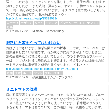
送っていただき、さっそくジャムを作りました。 息子の所にもおすそ
分けしましたが、 まだ八朔、夏みかん、ヤマモモ、梅のジャムがあっ
て、 毎日楽しみながら食べています。 イチジクは生で食べるよりジャ
ムにすると絶品です。 色も綺麗で食べる・・・
http://yukimimosa.exblog.jp/25398028/
コーディ
デザイン
ルーベ
イチジク
ブルーベリー
モモ
ヤマモモ
野菜
2017/08/21 22:23 Mimosa Garden*Diary
肥料に石灰をやってはいけない
おはようございます。操栄造園土木の坂本一三です。 ブルーベリーは
自家受粉しにくい樹種です。花が咲くのに美つきがよくないときは、
別の品種を近くに植えるとよいでしょう。 ツツジ科であるブルーベリ
ーは、ツツジと同様に酸性の土を好みます。植えるときには酸性のピ
ートモスを土に混ぜると成長が良くなります。 くれ・・・
http://soueizouen.blog69.fc2.com/blog-entry-2610.html
造園
土木
ルーベ
ツツジ
ブルーベリー
2017/08/06 07:03 操栄造園土木のガーデンブログ
ミニトマトの収穫
庭に家庭菜園をするスペースが無いので、大きなふたつの鉢にブルー
ベリーを、ハーブはイタリアンパセリなど幾つか庭の空いているスペ
ースに植えていてりようりに良く使っています。 駐車場のコンクリー
トを斫りミトマトは育てていて、この頃は、毎日収穫をしています。