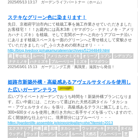
2025/05/13 13:17 ガーデンライフパートナー（ホーム）
ステキなグリーン色に染まります！
先日、京都府宇治市内にて植栽工事を施工作業させていただきました
お客様宅！！！お庭内には高木3本（ヤマボウシ・ナナミノキ・アメリ
カハナミズキ）を植栽、そして玄関ポーチへと向かうアプローチ沿い
にあります植栽スペースを一面のグリーンへと寄せ植えして変貌させ
ていただきましたっ(^_-)-☆大きめの樹木はオリ・・・
http://blog.livedoor.jp/nakamurateien/archives/52344849.html
庭
寄せ植え
ルーベ
アメリカハナミズキ
オリーブ
コブシ
シデコブシ
ナナミノキ
ハナミズキ
ブルーベリー
ミズキ
ヤマボウシ
2025/03/01 15:13 ガーデニング工房「風我里」滋賀から発信！
姫路市新築外構・高級感あるアヴェルサタイルを使用し
た広いガーデンテラス
広いプライベートガーデンでおうち時間を！新築外構プランになりま
す。広い中庭には、こだわって選ばれた天然石調タイル『タカショ
ー・アヴェルサタイル』を張り、高級感あるテラスに施工しました。
300×600タイルを使用し奥行き方向に長手サイズを張っていますので、
広く開放的な仕上がりに。境界部分にはブルーベリ・・・
https://gardenlife-assemble.jp/pinpointgallery.php?itemid=2013
エクステリア
外構
庭
花壇
タカショー
ウッドデッキ
テラス
タイル
ウッディ
ウッド
ガーデン
ベンチ
ルーベ
天然石
ブルーベリー
芝