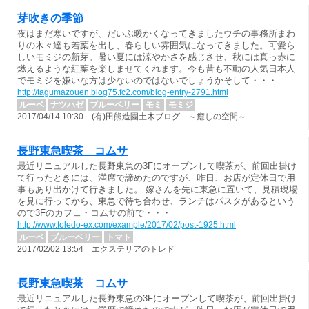
芽吹きの季節
夜はまだ寒いですが、だいぶ暖かくなってきましたウチの事務所まわ
りの木々達も若葉を出し、春らしい雰囲気になってきました。可愛ら
しいモミジの新芽。暑い夏には涼やかさを感じさせ、秋には真っ赤に
燃えるような紅葉を楽しませてくれます。今も昔も不動の人気日本人
でモミジを嫌いな方は少ないのではないでしょうかそして・・・
http://tagumazouen.blog75.fc2.com/blog-entry-2791.html
ルーベ
ナツハゼ
ブルーベリー
モミ
モミジ
2017/04/14 10:30 (有)田熊造園土木ブログ ～癒しの空間～
長野東急喫茶 コムサ
最近リニュアルした長野東急の3Fにオープンして喫茶が、前回出掛け
て行ったときには、満席で諦めたのですが、昨日、お店が定休日で用
事もあり出かけて行きました。 嫁さんを先に東急に置いて、見積現場
を見に行ってから、東急で待ち合わせ、ランチはパスタがあるという
ので3Fのカフェ・コムサの前で・・・
http://www.toledo-ex.com/example/2017/02/post-1925.html
ルーベ
ブルーベリー
トマト
2017/02/02 13:54 エクステリアのトレド
長野東急喫茶 コムサ
最近リニュアルした長野東急の3Fにオープンして喫茶が、前回出掛け