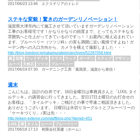
2017/06/23 13:46 エクステリアのトレド
ステキな変貌！驚きのガーデンリノベーション！
滋賀県大津市内にて施工させて頂いていますガーデンリノベーション
工事のお客様宅です！かなりかなりの頻度まで、とってもステキなる
雰囲気へと仕上がってきているのですっ！！お庭内に植え込まれてい
ます、ブルーベリー（ツツジ科）の実も満開に近い風情ですよね！ガ
ーデン内への入口方向から、カメラを構えて撮影しました・・・
http://blog.livedoor.jp/nakamurateien/archives/52287058.html
庭
花壇
ウッドデッキ
テラス
ウッド
ガーデン
ステップ
デザイン
ルーベ
天然石
ツツジ
ブルーベリー
2017/06/19 07:30 ガーデニング工房「風我里」滋賀から発信！
週末
こんにちは。設計の白井です。16日金曜日は事務員さんと「LIXIL タイ
ルデッキ」の講習会に行ってきました。翌日17日土曜日のお打合せの
お客様は、「タイルデッキ」ご検討との事で早速ご相談頂きました。
ありがとうございます。 日曜日は水切りヨーグルトとブルーベリーの
「ケーキづくり」♪実は先・・・
http://eiken-exterior.com/staffblog.php?itemid=451
LIXIL
塀
タイル
ルーベ
ブルーベリー
2017/06/18 17:13 有限会社英建（ホーム）