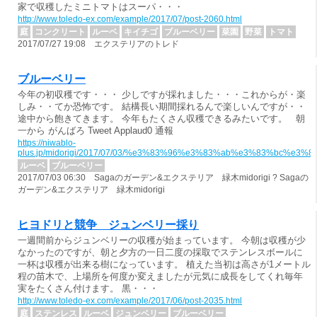
家で収穫したミニトマトはスーパ・・・
http://www.toledo-ex.com/example/2017/07/post-2060.html
庭
コンクリート
ルーベ
キイチゴ
ブルーベリー
菜園
野菜
トマト
2017/07/27 19:08 エクステリアのトレド
ブルーベリー
今年の初収穫です・・・ 少しですが採れました・・・これからが・楽
しみ・・てか恐怖です。 結構長い期間採れるんで楽しいんですが・・
途中から飽きてきます。 今年もたくさん収穫できるみたいです。 朝
一から がんばろ Tweet Applaud0 通報
https://niwablo-
plus.jp/midorigi/2017/07/03/%e3%83%96%e3%83%ab%e3%83%bc%e3
ルーベ
ブルーベリー
2017/07/03 06:30 Sagaのガーデン&エクステリア 緑木midorigi ? Sagaの
ガーデン&エクステリア 緑木midorigi
ヒヨドリと競争 ジュンベリー採り
一週間前からジュンベリーの収穫が始まっています。 今朝は収穫が少
なかったのですが、朝と夕方の一日二度の採取でステンレスボールに
一杯は収穫が出来る樹になっています。 植えた当初は高さが1メートル
程の苗木で、上場所を何度か変えましたが元気に成長をしてくれ毎年
実をたくさん付けます。 黒・・・
http://www.toledo-ex.com/example/2017/06/post-2035.html
庭
ステンレス
ルーベ
ジュンベリー
ブルーベリー