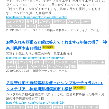
ット。 色々やりました。 キャベツダイエット 王林ダイエット 塩もみ
ダイエット etc ・・・ 今は、１日１食ダイエットをアレンジして
「時々１日１．５食ダイエット」を、昨年７月から実践しておりま
す。 コンビニで買った書籍の帯・・・
http://tsunokichi.naganoblog.jp/e2366654.html
エクステリア
外構
庭
ガーデン
デザイン
フェイス
ルーベ
ブルーベリー
庭ブロ
キャベツ
2019/03/22 19:19 ＳＥＥＤＳ通信～昭和系ガーデンデザイナーの日記
お手入れも頑張ると緑は答えてくれます‐2年後の様子 神
奈川県厚木市Ｈ様邸
私達もお気に入りの施工の神奈川県厚木市Ｈ様
https://kk-saffron.com/works.php?itemid=534
外構
庭
フェンス
ポスト
ウッド
ウッドフェンス
デザイン
フィール
ルーベ
ヒノキ
ブルーベリー
ヤマボウシ
楡
菜園
2019/03/20 19:36 有限会社サフラン（ホーム）
２世帯住宅の自然素材を使ったシンプルナチュラルなエ
クステリア 神奈川県相模原市Ｉ様邸
シンプルな外観の建物に寄り添うような、自然素材を使った外構・お
庭の神奈川県相模原市Ｉ様
https://kk-saffron.com/works.php?itemid=524
エクステリア
外構
庭
フェンス
駐輪場
ポスト
ウッドデッキ
床