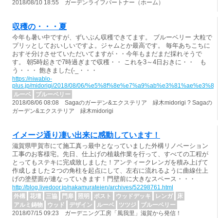
2018/08/10 18:55 ガーデンライフパートナー（ホーム）
収穫の・・・夏
今年も暑い中ですが、ずいぶん収穫できてます。 ブルーベリー 大粒で
プリッとしておいしいですよ。ジャムとか最高です。 毎年あちこちに
おすそ分けさせていただいてますが・・今年もまだまだ採れそうで
す。 朝5時起きで7時過ぎまで収穫・・ これを3～4日おきに・・ も
う・・・ 飽きました(-_・・・
https://niwablo-
plus.jp/midorigi/2018/08/06/%e5%8f%8e%e7%a9%ab%e3%81%ae%e
ルーベ
ブルーベリー
2018/08/06 08:08 Sagaのガーデン&エクステリア 緑木midorigi ? Sagaの
ガーデン&エクステリア 緑木midorigi
イメージ通り凄い出来に感動しています！
滋賀県甲賀市にて施工真っ最中となっていました外構リノベーション
工事のお客様宅。先日、仕上げの植栽作業を行って、すべての工程が
とってもステキに完成致しました！アンティークレンガを積み上げて
作成しました２つの角柱を起点にして、左右に流れるように曲線仕上
げの塗壁面が連なっていきます！門壁前に大きなスペース・・・
http://blog.livedoor.jp/nakamurateien/archives/52298761.html
外構
花壇
三協
門扉
照明
ポスト
ウッドデッキ
レンガ
床
アルミ鋳物
ウッド
デザイン
ルーベ
ツツジ
ブルーベリー
2018/07/15 09:23 ガーデニング工房「風我里」滋賀から発信！