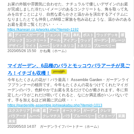
お家の外観や雰囲気に合わせた、ナチュラルで優しいデザインのお庭
が完成しました冷たいイメージのあるコンクリートも、角を取って丸
みを出すことにより、自然な柔らかさと温かみを演出するアイテムに
なりましたとても仲良しのM様ご家族を包み込むような、温かみのある
お庭を是非ご覧ください ・・・
https://kanean.co.jp/works.php?itemid=1192
庭
ディーズガーデン
フェンス
門灯
表札
ポスト
ウッドデッキ
塀
ブロック
コンクリート
アール
アイアン
ウッド
ガーデン
ガレージ
デザイン
ライト
ルーベ
シマトネリコ
トネリコ
ブルーベリー
2020/05/26 15:50 かね庵（ホーム）
マイガーデン、6品種のバラとモッコウバラアーチが見ご
ろ！イチゴも収穫！
今年もたくさんの花が！バラ最高！ Assemble Garden・ガーデンライ
フプランナーの植田です。今年もたくさんの花をつけてくれたマイガ
ーデンのバラ。色鮮やかでお庭を見るだけで心が癒されます。冬に剪
定したバラがこれだけ咲いてくれると、なにか満足感がハンパないで
す。手を加えるほど綺麗に沢山咲・・・
https://gardenlife-assemble.jp/niwakatsu.php?itemid=1013
エクステリア
外構
庭
アーチ
オースチン
ガーデン
クレマ
バラアーチ
ルーベ
クレマチス
バラ
ブルーベリー
ビオトープ
菜園
果実
2020/05/10 14:07 ガーデンライフパートナー（ホーム）