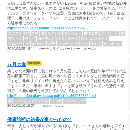
目隠しは高すぎない・低すぎない Before｜After 縦に長い敷地の新築外
構工事です。駐車スペースには2台用のカーポートをご希望され、リク
シルフーゴＲワイドタイプを設置。当面はお車1台なので、1台分は洗
濯干し用のユーティリティスペースにご活用されます。アプローチか
ら駐車場にわたる・・・
https://gardenlife-assemble.jp/works.php?itemid=823
エクステリア
外構
庭
リクシル
タカショー
東洋工業
カーポート
塀
ブリック
ウッド
ガーデン
ライト
ルーベ
ローボルトライト
イロハモミジ
オリーブ
バラ
ブルーベリー
モミ
モミジ
ヤマボウシ
2019/09/25 18:11 ガーデンライフパートナー（ホーム）
５月の庭
柔らかな木漏れ日に包まれる５月の庭。こちらの庭は昨年office前の道
路の拡張工事と共に里山風の雑木の庭にリメイクをした建物南側の庭
ですが、昨年リメイク時に植えた白花のツルバキアは植え込みを終え
てすぐに５月～年末に至るまでずっと咲き続けてくれていた驚愕の花
期でこの花の優秀な性質に惚れ込んでしまった・・・
http://im-garden-diary.seesaa.net/article/465732786.html
庭
ルーベ
シャリンバイ
ズイナ
ブルーベリー
2019/05/16 16:37 im garden diary
健康診断の結果が良かったので
最近、少しタガが緩んでいるつのきちです。 つのきちの趣味はダイエ