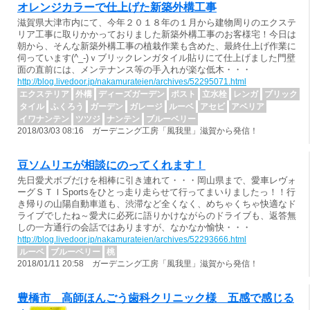
オレンジカラーで仕上げた新築外構工事
滋賀県大津市内にて、今年２０１８年の１月から建物周りのエクステ
リア工事に取りかかっておりました新築外構工事のお客様宅！今日は
朝から、そんな新築外構工事の植栽作業も含めた、最終仕上げ作業に
伺っています(^_-)ｖブリックレンガタイル貼りにて仕上げました門壁
面の直前には、メンテナンス等の手入れが楽な低木・・・
http://blog.livedoor.jp/nakamurateien/archives/52295071.html
エクステリア
外構
ディーズガーデン
ポスト
立水栓
レンガ
ブリック
タイル
ふくろう
ガーデン
ガレージ
ルーベ
アセビ
アベリア
イワナンテン
ツツジ
ナンテン
ブルーベリー
2018/03/03 08:16 ガーデニング工房「風我里」滋賀から発信！
豆ソムリエが相談にのってくれます！
先日愛犬ボブだけを相棒に引き連れて・・・岡山県まで、愛車レヴォ
ーグＳＴＩSportsをひとっ走り走らせて行ってまいりましたっ！！行
き帰りの山陽自動車道も、渋滞など全くなく、めちゃくちゃ快適なド
ライブでしたね～愛犬に必死に語りかけながらのドライブも、返答無
しの一方通行の会話ではありますが、なかなか愉快・・・
http://blog.livedoor.jp/nakamurateien/archives/52293666.html
ルーベ
ブルーベリー
桃
2018/01/11 20:58 ガーデニング工房「風我里」滋賀から発信！
豊橋市 高師ほんごう歯科クリニック様 五感で感じる