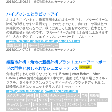
2018/09/15 06:54 操栄造園土木のガーデンブログ
ハイブッシュとラビットアイ
おはようございます。操栄造園土木の坂本一三です。 ブルーベリーは
比較的収穫しやすい果樹です。それだけでなく、春には白や薄紅色の
釣鐘状の小さな花をつけ、秋には美しく紅葉もするので、庭木として
の観賞価値も高いのです。 ブルーベリーの品種は２百種以上あります
が、大きく分けて、ウェイマウス、ハーバード、ブル・・・
http://soueizouen.blog69.fc2.com/blog-entry-1771.html
造園
土木
庭
ルーベ
ブルーベリー
2018/09/14 07:28 操栄造園土木のガーデンブログ
姫路市外構・角地の新築外構プラン！エバーアートボー
ドの門柱とおしゃれなシュエットテラス
角地は門まわりが狭くなりがちです Before｜After Before｜After
Before｜After 角地の新築外構工事です。南面は広く駐車場とタイルテ
ラスを。タイルテラスはセラウッディータイルでウッドデッキ風に。
駐輪場の屋根はシュエットテラスでおしゃれ・・・
https://gardenlife-assemble.jp/works.php?itemid=520
エクステリア
外構
庭
LIXIL
タカショー
ユニソン
門扉
駐輪場
ウッドデッキ
テラス
タイル
ウッディ
ウッド
ガーデン
スライドドア
チョイス
ルーベ
シマトネリコ
トネリコ
ナンテン
ハナミズキ
ブルーベリー
ミズキ
ロウバイ
菜園
野菜