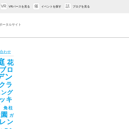
VR
催
話
VRパースを見る
イベントを探す
ブログを見る
ポータルサイト
合わせ
庭
花
ブロ
デン
クラ
ニング
ッキ
ド
角柱
造園
ガ
レン