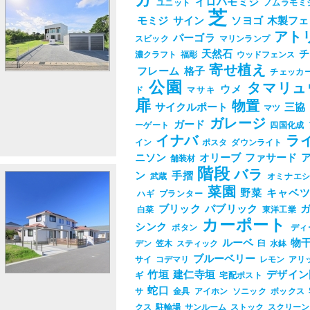
ガ
イロハモミジ
ユニット
ノムラモミ
芝
モミジ
サイン
ソヨゴ
木製フェ
アト
パーゴラ
スビック
マリンランプ
天然石
チ
濃クラフト
福彫
ウッドフェンス
寄せ植え
フレーム
格子
チェッカ
公園
タマリュ
ウメ
ド
マサキ
扉
物置
サイクルポート
三協
マツ
ガレージ
ガード
ーゲート
四国化成
イナバ
ラ
イン
ポスタ
ダウンライト
ニソン
オリーブ
ファサード
舗装材
階段
バラ
ン
手摺
武蔵
オミナエ
菜園
野菜
キャベ
ハギ
プランター
ブリック
パブリック
白菜
東洋工業
カーポート
シンク
ボタン
ディ
ルーベ
物
デン
笠木
スティック
臼
水鉢
ブルーベリー
サイ
コデマリ
レモン
アリ
竹垣
建仁寺垣
デザイン
ギ
宅配ポスト
蛇口
サ
金具
アイホン
ソニック
ボックス
クス
駐輪場
サンルーム
ストック
スクリーン