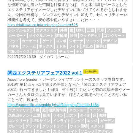
な優雅で落ち着いた空間を目指すならば、白と木目調をベースとした
エクステリアがイメージしたデザインに近づけてくれるかもしれませ
ん。今回の外構は、シンプルなデザインに加えて、セキュリティーや
機能性を考えて、安心感や使いやすさにこだわ・・・
https://daikawa.co.jp/works.php?itemid=525
シンプルモダン
エクステリア
外構
庭
LIXIL
三協
門扉
フェンス
カーポート
サイクルポート
駐輪場
照明
ウッドデッキ
コンクリート
ウッド
カーゲート
ゲート
コンボ
ジオーナ
ソニック
デザイン
パネル
フレーム
ボックス
ミドル
ライト
車止め
勝手口
宅配ボックス
天然石
ソテツ
チェリー
ヤシ
2022/12/29 15:39 ダイカワ（ホーム）
関西エクステリアフェア2022 vol.1
Assemble Garden・ガーデンライフプランナーのスタッフ巻野です。
2019年第14回から3年振りの開催となった『関西エクステリアフェア
2022』行ってきました！日頃、何千枚(！？)という数の現場画像やメー
カーさんカタログは見ていますが、ほとんど現場へ行くことのない私
にとって、展示会・・・
https://gardenlife-assemble.jp/staffblog.php?itemid=1484
エクステリア
外構
庭
稲葉製作所
タカショー
ユニソン
久保田セメント工業
照明
サイン
ポスト
タイル
床
敷材
コンクリート
LEDサイン
インライト
ウッド
エッジ
ガーデン
ガレージ
グランド
グランドライト
サイン照明
スタンド
スタンドポスト
ステップ
スポットライト
ソニック
デザイン