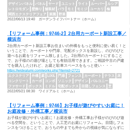
デザインパネル
パネル
ヤード
ユニット
ライト
ルーバー
ルシア
レトロモダン
壁飾り
舗装材
バラ
モミ
モミジ
ユーカリ
楡
関西エクステリアフェア
菜園
野菜
2022/06/13 19:40 ガーデンライフパートナー（ホーム）
【リフォーム事例：9746-2】2台用カーポート新設工事／
横浜市
2台用カーポート新設工事お住まいの外構をもっと便利に使い易く！と
いうことで、カーポートや門扉、宅配ボックスを新設し、のびのびと
遊べるお庭をリフォーム致しました。2台用のカーポートにすること
で、お子様のの遊び場としても有効活用できます。ご相談中古の戸建
てを購入したけれど、お庭と駐車スペースをもっと使い・・・
https://widealumi.com/works.php?itemid=2721
エクステリア
外構
庭
LIXIL
門扉
フェンス
カーポート
テラス
床
コンクリート
カーボ
コンボ
ソニック
デザイン
バルコニー
ファサード
ボックス
ミドル
宅配ボックス
目隠しフェンス
芝
2022/05/21 08:30 ワイドアルミ（ホーム）
【リフォーム事例：9746】お子様が遊びやすいお庭に！
お庭改修・外構工事／横浜市
お子様が遊びやすいお庭に！お庭改修・外構工事お子様がのびのび遊
べる空間を、ということで、人工芝のお庭にリフォーム。目隠しフェ
ンスをつけることで、おうちの中までも外からの視線が気にならずに