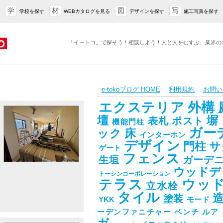
学
材
図
写
学校を探す
WEBカタログを見る
デザインを探す
施工写真を探す
「イートコ」で探そう！相談しよう！人と人をむすぶ、業界の
e-tokoブログ HOME
利用規約
お問い
エクステリア
外構
壇
塀
表札
ポスト
機能門柱
ガー
ック
床
インターホン
デザイン
門柱
サ
ゲート
フェンス
生垣
ガーデ
ウッドデ
トーシンコーポレーション
テラス
ウッ
立水栓
タイル
塗装
YKK
モード
ーデンファニチャー
ベンチ
ルア