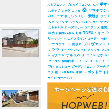
手す
ルミフェンス
ブロックフェンス
ヒバ
桑
ヤマボウシ
ステップ
シャラ
コスタ
素焼き
ペチュニア
桃
ジュンベリー
グミ
ムク
シモツケ
シャリンバイ
シラキ
ツツ
ユキヤナギ
ローズマリー
ユスラウメ
果実
TOEX
勝手口
側面パネル
灯籠
引き戸
リーポート
エクスライン
コーディ
セレ
プロヴァンス
ー
プログコート
開き戸
カツラ
イチョウ
パレット
メッシュ
クヌ
サルスベリ
キ
イヌマキ
スノキ
ビワ
マ
ダイコン
伸縮門扉
アイアン
ロートアイア
花鉢
タカショー
ガーデンフェンス
アーチ
スポットライ
コク
桜
EXTERIOR
車庫
ライト
サポート柱