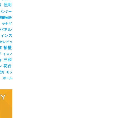
り
照明
パンジー
暖蘭物語
ジ
ヤナギ
パネル
ウィンス
セレビュ
袖壁
栗
ギ
イスノ
三和
キ
花台
ン
門灯
モッ
ト
ポール