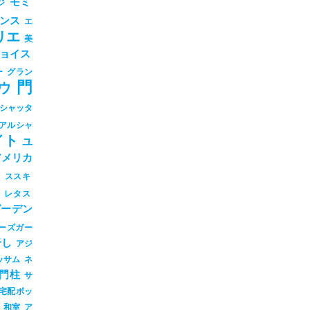
モミ
ジ
ンス
エ
リエ
美
ョイス
ー
グラン
門
ウ
シャッタ
アルシャ
イト
ユ
アメリカ
シ
ススキ
ツ
レタス
ガーデン
ーズガー
干し
アジ
ッサム
ネ
門柱
サ
宅配ボッ
和室
ア