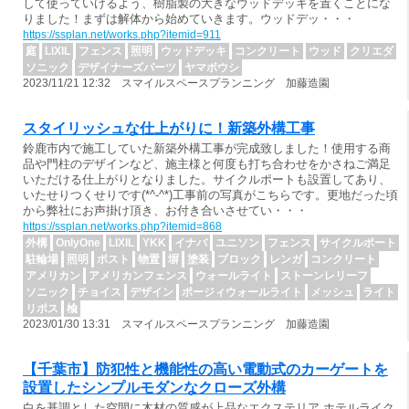
して使っていけるよう、樹脂製の大きなウッドデッキを置くことにな
りました！まずは解体から始めていきます。ウッドデッ・・・
https://ssplan.net/works.php?itemid=911
庭
LIXIL
フェンス
照明
ウッドデッキ
コンクリート
ウッド
クリエダ
ソニック
デザイナーズパーツ
ヤマボウシ
2023/11/21 12:32 スマイルスペースプランニング 加藤造園
スタイリッシュな仕上がりに！新築外構工事
鈴鹿市内で施工していた新築外構工事が完成致しました！使用する商
品や門柱のデザインなど、施主様と何度も打ち合わせをかさねご満足
いただける仕上がりとなりました。サイクルポートも設置してあり、
いたせりつくせりです(*^-^*)工事前の写真がこちらです。更地だった頃
から弊社にお声掛け頂き、お付き合いさせてい・・・
https://ssplan.net/works.php?itemid=868
外構
OnlyOne
LIXIL
YKK
イナバ
ユニソン
フェンス
サイクルポート
駐輪場
照明
ポスト
物置
塀
塗装
ブロック
レンガ
コンクリート
アメリカン
アメリカンフェンス
ウォールライト
ストーンレリーフ
ソニック
チョイス
デザイン
ポージィウォールライト
メッシュ
ライト
リポス
楡
2023/01/30 13:31 スマイルスペースプランニング 加藤造園
【千葉市】防犯性と機能性の高い電動式のカーゲートを
設置したシンプルモダンなクローズ外構
白を基調とした空間に木材の質感が上品なエクステリア ホテルライク