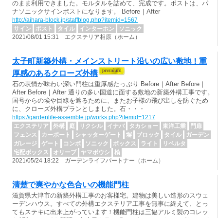
のまま利用できました。モルタルを詰めて、完成です。ポストは、パ
ナソニックサインポストになります。 Before｜After
http://aihara-block.jp/staffblog.php?itemid=1567
サイン
ポスト
タイル
インターホン
ソニック
2021/08/01 15:31 エクステリア相原（ホーム）
太子町新築外構・メインストリート沿いの広い敷地！重
厚感のあるクローズ外構
石の表情が味わい深い門柱は重厚感たっぷり Before｜After Before｜
After Before｜After 通りの多い国道に面する敷地の新築外構工事です。
国号からの埃や目線を遮るために、またお子様の飛び出しを防ぐため
に、クローズ外構プランとしました。石・・・
https://gardenlife-assemble.jp/works.php?itemid=1217
エクステリア
外構
庭
リクシル
イナバ
タカショー
東洋工業
門扉
フェンス
カーポート
シャッターゲート
塀
ブロック
タイル
ガーデン
ガレージ
ゲート
コンボ
ソニック
ボックス
ライト
リベルタ
宅配ボックス
オリーブ
ヤマボウシ
楡
2021/05/24 18:22 ガーデンライフパートナー（ホーム）
清楚で爽やかな色合いの機能門柱
滋賀県大津市の新築外構工事のお客様宅。建物は美しい造形のスウェ
ーデンハウス。すべての外構エクステリア工事を無事に終えて、とっ
てもステキに出来上がっています！機能門柱は三協アルミ製のコレッ