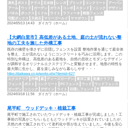
表札
ポスト
テラス
立水栓
レンガ
ブリック
コンクリート
アーバン
アール
ウッド
ガーデン
ガラス
コンボ
スタンド
ソニック
デザイン
パネル
ボックス
ミドル
ライト
ラフィーネ
樹脂フェンス
宅配ボックス
天然石
マリーゴールド
ヤマボウシ
芝
2024/05/13 14:43 ダイカワ（ホーム）
【大網白里市】高低差がある土地、庭の土が流れない整
地の工夫を施した外構工事
既存の擁壁を壊さずに目隠しフェンスを設置 整地作業を通じて庭全体
を整え、土が流れないようにコンクリートを巧みに活用します。この
特別な外構は、高低差のある庭地を、自然の息吹とモダンなデザイン
が調和するオリジナルエクステリアへと変貌させます。地形の特性を
最大限に生かし、庭を楽しみながら暮らしやす・・・
https://daikawa.co.jp/works.php?itemid=627
エクステリア
外構
庭
ディーズガーデン
東洋工業
美濃クラフト
フェンス
ポスト
コンクリート
PCフェンス
ウッド
ウッドフェンス
ガーデン
ソニック
デザイン
ライト
目隠しフェンス
芝
2024/03/18 11:56 ダイカワ（ホーム）
尾平町 ウッドデッキ・植栽工事
尾平町で施工されていたウッドデッキ・植栽工事が完成しました！工
事前の写真がこちら↓もともとウッドデッキが設置されていましたが、
天然の木で施工されていて老朽化や苔が生えていました。今後も安心