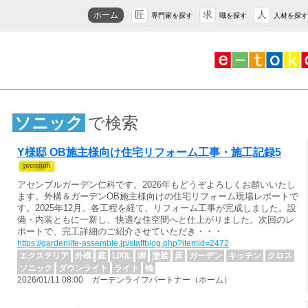
匠
求
人
ホーム
専門家を探す
職を探す
人材を探す
ソニック
で検索
Y様邸 OB施主様向け住宅リフォーム工事・施工記録5
アセンブルガーデン仁科です。2026年もどうぞよろしくお願いいたし
ます。外構＆ガーデンOB施主様向けの住宅リフォーム現場レポートで
す。2025年12月。各工程を経て、リフォーム工事が完成しました。設
備・内装ともに一新し、快適な住空間へと仕上がりました。次回のレ
ポートで、完工詳細のご紹介させていただき・・・
https://gardenlife-assemble.jp/staffblog.php?itemid=2472
エクステリア
外構
庭
LIXIL
塀
塗装
床
ガーデン
キッチン
クロス
ソニック
ダウンライト
ライト
楡
2026/01/11 08:00 ガーデンライフパートナー（ホーム）