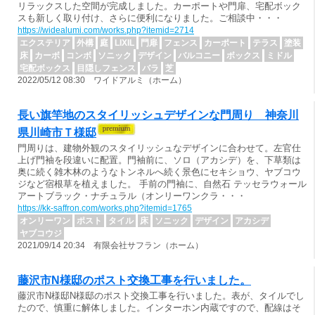
リラックスした空間が完成しました。カーポートや門扉、宅配ボック
スも新しく取り付け、さらに便利になりました。ご相談中・・・
https://widealumi.com/works.php?itemid=2714
エクステリア
外構
庭
LIXIL
門扉
フェンス
カーポート
テラス
塗装
床
カーボ
コンボ
ソニック
デザイン
バルコニー
ボックス
ミドル
宅配ボックス
目隠しフェンス
バラ
芝
2022/05/12 08:30 ワイドアルミ（ホーム）
長い旗竿地のスタイリッシュデザインな門周り 神奈川
県川崎市Ｔ様邸
門周りは、建物外観のスタイリッシュなデザインに合わせて。左官仕
上げ門袖を段違いに配置。門袖前に、ソロ（アカシデ）を、下草類は
奥に続く雑木林のようなトンネルへ続く景色にセキショウ、ヤブコウ
ジなど宿根草を植えました。 手前の門袖に、自然石 テッセラウォール
アートブラック・ナチュラル（オンリーワンクラ・・・
https://kk-saffron.com/works.php?itemid=1765
オンリーワン
ポスト
タイル
床
ソニック
デザイン
アカシデ
ヤブコウジ
2021/09/14 20:34 有限会社サフラン（ホーム）
藤沢市N様邸のポスト交換工事を行いました。
藤沢市N様邸N様邸のポスト交換工事を行いました。表が、タイルでし
たので、慎重に解体しました。インターホン内蔵ですので、配線はそ