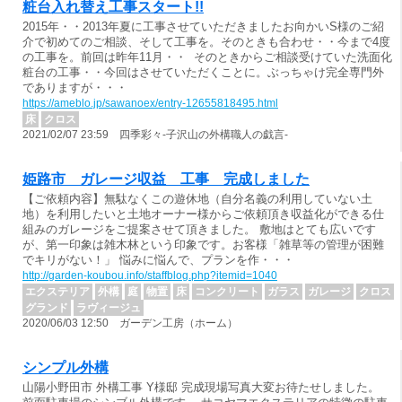
粧台入れ替え工事スタート!!
2015年・・2013年夏に工事させていただきましたお向かいS様のご紹
介で初めてのご相談、そして工事を。そのときも合わせ・・今まで4度
の工事を。前回は昨年11月・・ そのときからご相談受けていた洗面化
粧台の工事・・今回はさせていただくことに。ぶっちゃけ完全専門外
でありますが・・・
https://ameblo.jp/sawanoex/entry-12655818495.html
床
クロス
2021/02/07 23:59 四季彩々-子沢山の外構職人の戯言-
姫路市 ガレージ収益 工事 完成しました
【ご依頼内容】無駄なくこの遊休地（自分名義の利用していない土
地）を利用したいと土地オーナー様からご依頼頂き収益化ができる仕
組みのガレージをご提案させて頂きました。 敷地はとても広いです
が、第一印象は雑木林という印象です。お客様「雑草等の管理が困難
でキリがない！」 悩みに悩んで、プランを作・・・
http://garden-koubou.info/staffblog.php?itemid=1040
エクステリア
外構
庭
物置
床
コンクリート
ガラス
ガレージ
クロス
グランド
ラヴィージュ
2020/06/03 12:50 ガーデン工房（ホーム）
シンプル外構
山陽小野田市 外構工事 Y様邸 完成現場写真大変お待たせしました。