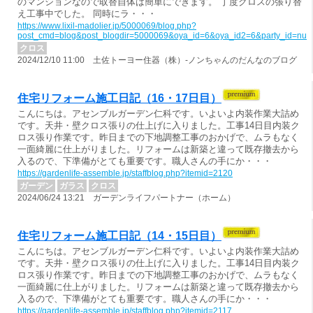
のマンションなので取替自体は簡単にできます。 丁度クロスの張り替
え工事中でした。 同時にラ・・・
https://www.lixil-madolier.jp/5000069/blog.php?
post_cmd=blog&post_blogdir=5000069&oya_id=6&oya_id2=6&party_id=nul
クロス
2024/12/10 11:00 土佐トーヨー住器（株）-ノンちゃんのだんなのブログ
住宅リフォーム施工日記（16・17日目）
こんにちは。アセンブルガーデン仁科です。いよいよ内装作業大詰め
です。天井・壁クロス張りの仕上げに入りました。工事14日目内装ク
ロス張り作業です。昨日までの下地調整工事のおかげで、ムラもなく
一面綺麗に仕上がりました。リフォームは新築と違って既存撤去から
入るので、下準備がとても重要です。職人さんの手にか・・・
https://gardenlife-assemble.jp/staffblog.php?itemid=2120
ガーデン
ガラス
クロス
2024/06/24 13:21 ガーデンライフパートナー（ホーム）
住宅リフォーム施工日記（14・15日目）
こんにちは。アセンブルガーデン仁科です。いよいよ内装作業大詰め
です。天井・壁クロス張りの仕上げに入りました。工事14日目内装ク
ロス張り作業です。昨日までの下地調整工事のおかげで、ムラもなく
一面綺麗に仕上がりました。リフォームは新築と違って既存撤去から
入るので、下準備がとても重要です。職人さんの手にか・・・
https://gardenlife-assemble.jp/staffblog.php?itemid=2117