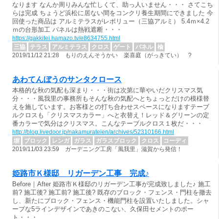
なります なんか周りみんな忙しくて、助っ人いません・・・ さてこち
らは完成 ちょうど浜松に居ない間をコンクリ養生期間にできました 今
回使った商品は アルミテラスがレボリュー（三協アルミ） 5.4ｍ×4.2
ｍの台形加工 パネルは熱戦遮断・・・
https://gakkitei.hamazo.tv/e8634755.html
三協
テラス
アルミテラス
クロス
ゲート
パネル
楡
2019/11/12 21:28 もりのえんそうかい 楽喜庭（がっきてい） ?
あわてんぼうのサンタクロース
本格的な秋の気配も深まり・・・街は次第に華やいだクリスマス気
分・・・風我里の事務所もそんな秋の気配へとちょっとだけの模様替
えを施しています。お客様との打ち合わせスペースになりますテーブ
ルクロスも「クリスマスカラー」へと衣替え！レッド＆グリーンの定
番カラーで気分はクリスマス。こんなテーブルクロス１枚だ・・・
http://blog.livedoor.jp/nakamurateien/archives/52310166.html
塀
ブロック
レンガ
ガラス
ガラスブロック
クロス
コーディ
2019/11/03 23:59 ガーデニング工房「風我里」滋賀から発信！
姫路市Ｋ様邸 リガーデン工事 完成♪
Before｜After 姫路市Ｋ様邸のリガーデン工事が完成致しました♪ 施工
前? 施工後? 施工前? 施工後? 既存のブロック・フェンス・門柱を撤去
し、新たにブロック・フェンス・機能門柱を設置いたしました。シャ
ープな5ラインデザインであきのこない、久保田セメントのポー
ト・・・