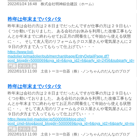
2022/01/24 16:48 株式会社明神綜合建設（ホーム）
昨年は年末までバタバタ
昨年末は会社の方は２８日までだったんですが仕事の方は２９日もい
くつか動いておりました。 ある会社のお休みを利用した改修工事もな
んとか年末までに終わらせてお正月の間養生して年始から使える状態
に・・。 そして友人宅のリフォームもクロス屋さんや電気屋さんに２
９日の夕方まで入ってもらって仕上げてい・・・
https://www.lixil-
madolier.jp/madolier/pub/merchant/page/EntryDetailPage.df?
post_blogdir=5000069&oya_id=6&oya_id2=6&party_id=2456&subparty_id=
門扉
クロス
楡
2022/01/13 11:00 土佐トーヨー住器（株）-ノンちゃんのだんなのブログ
昨年は年末までバタバタ
昨年末は会社の方は２８日までだったんですが仕事の方は２９日もい
くつか動いておりました。 ある会社のお休みを利用した改修工事もな
んとか年末までに終わらせてお正月の間養生して年始から使える状態
に・・。 そして友人宅のリフォームもクロス屋さんや電気屋さんに２
９日の夕方まで入ってもらって仕上げてい・・・
https://www.lixil-madolier.jp/5000069/blog.php?
post_cmd=blog&post_blogdir=5000069&oya_id=6&oya_id2=6&party_id=nul
門扉
クロス
楡
2022/01/13 11:00 土佐トーヨー住器（株）-ノンちゃんのだんなのブログ