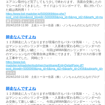
エアコン取付など完了してもう少しで終わります。 洗面台交換したの
でシール打ってきました。 サイドはシリコンガードで。 前に付いてい
た鏡は再利用！！ ・・・
https://www.lixil-madolier.jp/5000069/blog.php?
post_cmd=blog&post_blogdir=5000069&oya_id=6&oya_id2=6&party_id=nul
床
ガード
キッチン
クロス
2024/12/19 11:00 土佐トーヨー住器（株）-ノンちゃんのだんなのブログ
師走なんですよね
１２月師走に入っておりますが現場の方もバタバタ気味・・。 こちら
はマンションのシリンダー交換・・入居者が変わる時にシリンダーの
み交換して新しい鍵に・・。 今回はMIWA製のシリンダー・・いつも
のマンションなので取替自体は簡単にできます。 丁度クロスの張り替
え工事中でした。 同時にラ・・・
https://www.lixil-
madolier.jp/madolier/pub/merchant/page/EntryDetailPage.df?
post_blogdir=5000069&oya_id=6&oya_id2=6&party_id=2456&subparty_id=
クロス
2024/12/10 11:00 土佐トーヨー住器（株）-ノンちゃんのだんなのブログ
師走なんですよね
１２月師走に入っておりますが現場の方もバタバタ気味・・。 こちら
はマンションのシリンダー交換・・入居者が変わる時にシリンダーの
み交換して新しい鍵に・・。 今回はMIWA製のシリンダー・・いつも