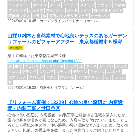
コンクリート
ガーデン
クロス
コーディ
ステップ
デザイン
パネル
ファサード
ボックス
マイポート
ヤード
ライト
ローボルトライト
宅配ボックス
バラ
楡
関西エクステリアフェア
オーセブン
2024/04/14 10:45 ガーデンライフパートナー（ホーム）
山採り雑木と自然素材で心地良いテラスのあるガーデン
リフォームのビフォーアフター 東京都稲城市Ｋ様邸
築１０年経った東京都稲城市Ｋ様
https://kk-saffron.com/works.php?itemid=1388
庭
生垣
フェンス
ウッドデッキ
テラス
床
ウッド
ガーデン
ガラス
クロス
グランド
スクエア
ステップ
デザイン
フォレス
エゴノキ
カナメモチ
クロモジ
コナラ
ナツハゼ
ベニカナメモチ
モミ
モミジ
芝
2024/03/14 19:33 有限会社サフラン（ホーム）
【リフォーム事例：13229】心地の良い窓辺に 内窓設
置・内装工事／世田谷区
心地の良い窓辺に 内窓設置・内装工事ご相談中古住宅を購入したが、
室内の寒さや暑さが気になるため、内窓を取り付けたい。また、とこ
ろどころ壁紙のキズや、使い勝手が悪い収納などがあるため、取り換
えたい。以前、外構工事を致しましたお客様よりご紹介いただきまし