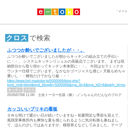
「イート
クロス
で検索
ふつつか酔いでございましたが・・。
ふつつか酔いでございましたが朝からキッチンの組み立ての手伝い
に・・。 システムキッチンリシェルの高級品でございます。 まずは収
納部分から取り掛かってキッチン本体部に・・。 今回はセラミックカ
ウンター仕様でございます。なかなかゴージャスな感じ♪ 天板もめちゃ
重いし・・梱包だけでかなり厳・・・
https://www.lixil-madolier.jp/5000069/blog.php?
post_cmd=blog&post_blogdir=5000069&oya_id=6&oya_id2=6&party_id=nul
キッチン
クロス
2026/07/08 11:00 土佐トーヨー住器（株）-ノンちゃんのだんなのブログ
カッコいいブリキの看板
ＧＷも明けて暖かい日が続いていますね～初夏間近な季節を迎えて、
風我里事務所内も爽快な夏を感じられるように気分転換も兼ねまし
て、ほんの少しではありますが、模様替えなどしてみました。テーブ