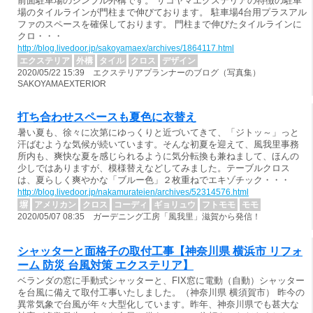
前面駐車場のシンブル外構です。 サコヤマエクステリアの特徴の駐車
場のタイルラインが門柱まで伸びております。 駐車場4台用プラスアル
ファのスペースを確保しております。 門柱まで伸びたタイルラインに
クロ・・・
http://blog.livedoor.jp/sakoyamaex/archives/1864117.html
エクステリア
外構
タイル
クロス
デザイン
2020/05/22 15:39 エクステリアプランナーのブログ（写真集）
SAKOYAMAEXTERIOR
打ち合わせスペースも夏色に衣替え
暑い夏も、徐々に次第にゆっくりと近づいてきて、「ジトッ～」っと
汗ばむような気候が続いています。そんな初夏を迎えて、風我里事務
所内も、爽快な夏を感じられるように気分転換も兼ねまして、ほんの
少しではありますが、模様替えなどしてみました。テーブルクロス
は、夏らしく爽やかな「ブルー色」２枚重ねでエキゾチック・・・
http://blog.livedoor.jp/nakamurateien/archives/52314576.html
塀
アメリカン
クロス
コーディ
ギョリュウ
フトモモ
モモ
2020/05/07 08:35 ガーデニング工房「風我里」滋賀から発信！
シャッターと面格子の取付工事【神奈川県 横浜市 リフォ
ーム 防災 台風対策 エクステリア】
ベランダの窓に手動式シャッターと、FIX窓に電動（自動）シャッター
を台風に備えて取付工事いたしました。（神奈川県 横須賀市） 昨今の
異常気象で台風が年々大型化しています。昨年、神奈川県でも甚大な