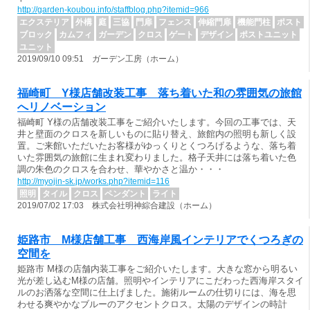
http://garden-koubou.info/staffblog.php?itemid=966
エクステリア
外構
庭
三協
門扉
フェンス
伸縮門扉
機能門柱
ポスト
ブロック
カムフィ
ガーデン
クロス
ゲート
デザイン
ポストユニット
ユニット
2019/09/10 09:51 ガーデン工房（ホーム）
福崎町 Y様店舗改装工事 落ち着いた和の雰囲気の旅館
へリノベーション
福崎町 Y様の店舗改装工事をご紹介いたします。今回の工事では、天
井と壁面のクロスを新しいものに貼り替え、旅館内の照明も新しく設
置。ご来館いただいたお客様がゆっくりとくつろげるような、落ち着
いた雰囲気の旅館に生まれ変わりました。格子天井には落ち着いた色
調の朱色のクロスを合わせ、華やかさと温か・・・
http://myojin-sk.jp/works.php?itemid=116
照明
タイル
クロス
ペンダント
ライト
2019/07/02 17:03 株式会社明神綜合建設（ホーム）
姫路市 M様店舗工事 西海岸風インテリアでくつろぎの
空間を
姫路市 M様の店舗内装工事をご紹介いたします。大きな窓から明るい
光が差し込むM様の店舗。照明やインテリアにこだわった西海岸スタイ
ルのお洒落な空間に仕上げました。施術ルームの仕切りには、海を思
わせる爽やかなブルーのアクセントクロス。太陽のデザインの時計