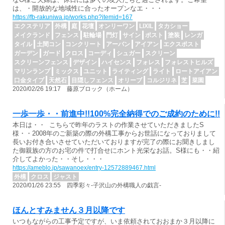
は、・開放的な地域性に合ったオープンなエ・・・
https://fb-rakuniwa.jp/works.php?itemid=167
エクステリア
外構
庭
花壇
オンリーワン
LIXIL
タカショー
メイクランド
フェンス
駐輪場
門灯
サイン
ポスト
塗装
レンガ
タイル
土間コン
コンクリート
アーバン
アイアン
エクスポスト
ガーデン
ガード
クロス
コーディ
シュガー
スクリーン
スクリーンフェンス
デザイン
ハイセンス
フォレス
フォレストヒルズ
マリンランプ
ミックス
ユニット
ライティング
ライト
ロートアイアン
口金タイプ
天然石
目隠しフェンス
オリーブ
コルジリネ
芝
菜園
2020/02/26 19:17 藤原ブロック（ホーム）
一歩一歩・・前進中!!100%完全納得でのご成約のために!!
本日は・・ こちらで昨年のラストの作業させていただきましたS
様・・2008年のご新築の際の外構工事からお世話になっておりまして
長いお付き合いさせていただいておりますが完了の際にお聞きしまし
た御親族の方のお宅の件で打合せにホント光栄なお話。S様にも・・紹
介してよかった・・そし・・・
https://ameblo.jp/sawanoex/entry-12572889467.html
外構
クロス
ジャスト
2020/01/26 23:55 四季彩々-子沢山の外構職人の戯言-
ほんとすみません３月以降です
いつもながらの工事予定ですが、いま依頼されておおまか３月以降に