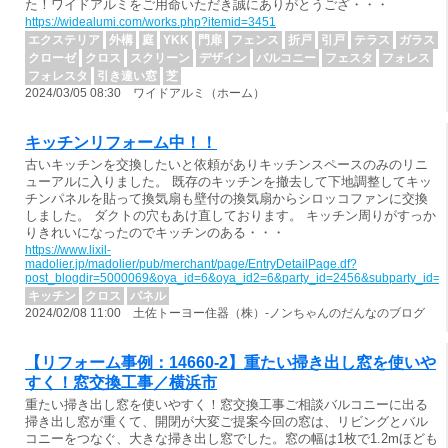
た！ワイドアルミをご用命いただき誠にありがとうござ・・・
https://widealumi.com/works.php?itemid=3451
エクステリア
外構
庭
YKK
門扉
フェンス
折戸
引戸
テラス
ガラス
クローゼ
クロス
スクリーン
デザイン
バルコニー
フェスタ
フォレス
フォレスタ
引き違い窓
芝
2024/03/05 08:30 ワイドアルミ（ホーム）
キッチンリフォーム中！！
古いキッチンを交換したいと依頼がありキッチンスペースのみのリニ
ューアルに入りました。 既存のキッチンを撤去して下地調整してキッ
チンパネルを貼って換気扇も壁付の換気扇からシロッコファンに交換
しました。 ダクトの穴もあけ直しております。 キッチン周りがすっか
りきれいになったのでキッチンのある・・・
https://www.lixil-
madolier.jp/madolier/pub/merchant/page/EntryDetailPage.df?
post_blogdir=5000069&oya_id=6&oya_id2=6&party_id=2456&subparty_id=
キッチン
クロス
パネル
2024/02/08 11:00 土佐トーヨー住器（株）-ノンちゃんのだんなのブログ
【リフォーム事例：14660-2】重たい掃き出し窓を使いや
すく！窓交換工事／横浜市
重たい掃き出し窓を使いやすく！窓交換工事ご相談バルコニーに出る
掃き出し窓が重くて、開閉が大変ご提案今回の窓は、リビングとバル
コニーをつなぐ、大きな掃き出し窓でした。窓の幅は1枚で1.2mほども