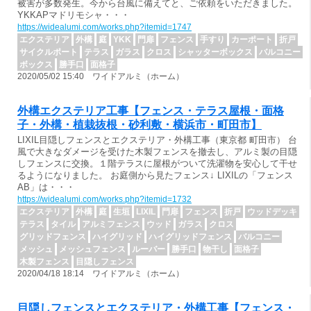
被害が多数発生。今から台風に備えてと、ご依頼をいただきました。
YKKAPマドリモシャ・・・
https://widealumi.com/works.php?itemid=1747
エクステリア
外構
庭
YKK
門扉
フェンス
手すり
カーポート
折戸
サイクルポート
テラス
ガラス
クロス
シャッターボックス
バルコニー
ボックス
勝手口
面格子
2020/05/02 15:40 ワイドアルミ（ホーム）
外構エクステリア工事【フェンス・テラス屋根・面格
子・外構・植栽抜根・砂利敷・横浜市・町田市】
LIXIL目隠しフェンスとエクステリア・外構工事（東京都 町田市） 台
風で大きなダメージを受けた木製フェンスを撤去し、アルミ製の目隠
しフェンスに交換。１階テラスに屋根がついて洗濯物を安心して干せ
るようになりました。 お庭側から見たフェンス↓ LIXILの「フェンス
AB」は・・・
https://widealumi.com/works.php?itemid=1732
エクステリア
外構
庭
生垣
LIXIL
門扉
フェンス
折戸
ウッドデッキ
テラス
タイル
アルミフェンス
ウッド
ガラス
クロス
グリッドフェンス
ハイグリッド
ハイグリッドフェンス
バルコニー
メッシュ
メッシュフェンス
ルーバー
勝手口
物干し
面格子
木製フェンス
目隠しフェンス
2020/04/18 18:14 ワイドアルミ（ホーム）
目隠しフェンスとエクステリア・外構工事【フェンス・