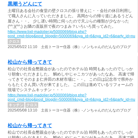
黒潮うどんにて
土曜日ある会社の食堂の壁クロスの張り替えに・・会社の休日利用し
て職人さんに入っていただきました。 高岡からの帰り道にあるうどん
屋さん・・。 少し遅い時間に伺ったので天ぷらの種類が少なかった
(^^;)(^^;) お隣の直販所で夜のつまみ？いろいろ買ってみた。
https://www.lixil-madolier.jp/5000069/blog.php?
post_cmd=blog&post_blogdir=5000069&oya_id=6&oya_id2=6&party_id=nul
クロス
2025/05/22 11:10 土佐トーヨー住器（株）-ノンちゃんのだんなのブログ
松山から帰ってきて
松山での社長会懇親会があったのでホテル泊 時間もあったのでしっか
り朝食いただきました。 鯛めしやじゃこカツがあったなあ。 高速で帰
ってきてそのまま仁井田の木材市場に・・。 この日は記念市で県外か
らもたくさん買い方が来てました。 この日は進めているリフォームの
現場でシステムキッチン・・・
https://www.lixil-madolier.jp/5000069/blog.php?
post_cmd=blog&post_blogdir=5000069&oya_id=6&oya_id2=6&party_id=nul
キッチン
クロス
2025/05/08 13:10 土佐トーヨー住器（株）-ノンちゃんのだんなのブログ
松山から帰ってきて
松山での社長会懇親会があったのでホテル泊 時間もあったのでしっか
り朝食いただきました。 鯛めしやじゃこカツがあったなあ。 高速で帰