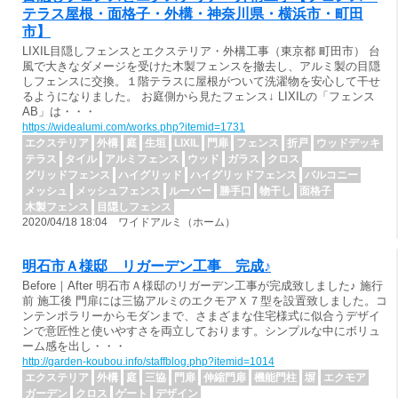
テラス屋根・面格子・外構・神奈川県・横浜市・町田
市】
LIXIL目隠しフェンスとエクステリア・外構工事（東京都 町田市） 台
風で大きなダメージを受けた木製フェンスを撤去し、アルミ製の目隠
しフェンスに交換。１階テラスに屋根がついて洗濯物を安心して干せ
るようになりました。 お庭側から見たフェンス↓ LIXILの「フェンス
AB」は・・・
https://widealumi.com/works.php?itemid=1731
エクステリア
外構
庭
生垣
LIXIL
門扉
フェンス
折戸
ウッドデッキ
テラス
タイル
アルミフェンス
ウッド
ガラス
クロス
グリッドフェンス
ハイグリッド
ハイグリッドフェンス
バルコニー
メッシュ
メッシュフェンス
ルーバー
勝手口
物干し
面格子
木製フェンス
目隠しフェンス
2020/04/18 18:04 ワイドアルミ（ホーム）
明石市Ａ様邸 リガーデン工事 完成♪
Before｜After 明石市Ａ様邸のリガーデン工事が完成致しました♪ 施行
前 施工後 門扉には三協アルミのエクモアＸ７型を設置致しました。コ
ンテンポラリーからモダンまで、さまざまな住宅様式に似合うデザイ
ンで意匠性と使いやすさを両立しております。シンプルな中にボリュ
ーム感を出し・・・
http://garden-koubou.info/staffblog.php?itemid=1014
エクステリア
外構
庭
三協
門扉
伸縮門扉
機能門柱
塀
エクモア
ガーデン
クロス
ゲート
デザイン