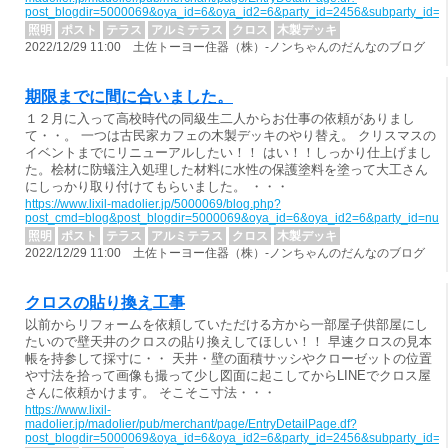
post_blogdir=5000069&oya_id=6&oya_id2=6&party_id=2456&subparty_id=
照明
ポスト
テラス
アルミテラス
クロス
木製デッキ
2022/12/29 11:00 土佐トーヨー住器（株）-ノンちゃんのだんなのブログ
期限までに間に合いました。
１２月に入って高校時代の同級生二人からお仕事の依頼がありまし
て・・。 一つは古民家カフェの木製デッキのやり替え。 クリスマスの
イベントまでにリニューアルしたい！！ はい！！しっかり仕上げまし
た。桧材に防蟻注入処理した材料に水性の保護塗料を塗って大工さん
にしっかり取り付けてもらいました。 ・・・
https://www.lixil-madolier.jp/5000069/blog.php?
post_cmd=blog&post_blogdir=5000069&oya_id=6&oya_id2=6&party_id=nul
照明
ポスト
テラス
アルミテラス
クロス
木製デッキ
2022/12/29 11:00 土佐トーヨー住器（株）-ノンちゃんのだんなのブログ
クロスの貼り換え工事
以前からリフォームを依頼していただける方から一部屋子供部屋にし
たいので壁天井のクロスの貼り換えしてほしい！！ 早速クロスの見本
帳を持参して採寸に・・ 天井・壁の面積サッシやクローゼットの位置
や寸法を拾って画像も撮って少し図面に起こしてからLINEでクロス屋
さんに依頼かけます。 そこそこ寸法・・・
https://www.lixil-
madolier.jp/madolier/pub/merchant/page/EntryDetailPage.df?
post_blogdir=5000069&oya_id=6&oya_id2=6&party_id=2456&subparty_id=