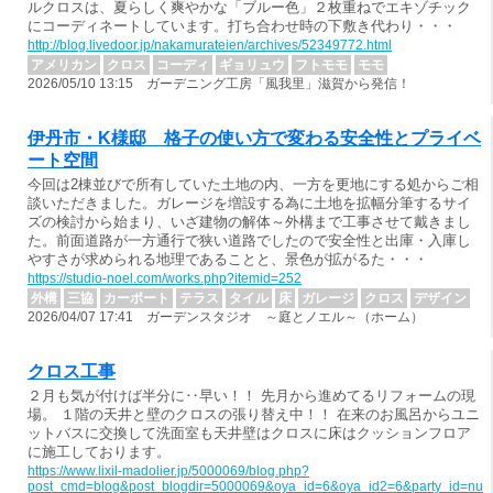
ルクロスは、夏らしく爽やかな「ブルー色」２枚重ねでエキゾチック
にコーディネートしています。打ち合わせ時の下敷き代わり・・・
http://blog.livedoor.jp/nakamurateien/archives/52349772.html
アメリカン
クロス
コーディ
ギョリュウ
フトモモ
モモ
2026/05/10 13:15 ガーデニング工房「風我里」滋賀から発信！
伊丹市・K様邸 格子の使い方で変わる安全性とプライベ
ート空間
今回は2棟並びで所有していた土地の内、一方を更地にする処からご相
談いただきました。ガレージを増設する為に土地を拡幅分筆するサイ
ズの検討から始まり、いざ建物の解体～外構まで工事させて戴きまし
た。前面道路が一方通行で狭い道路でしたので安全性と出庫・入庫し
やすさが求められる地理であることと、景色が拡がるた・・・
https://studio-noel.com/works.php?itemid=252
外構
三協
カーポート
テラス
タイル
床
ガレージ
クロス
デザイン
2026/04/07 17:41 ガーデンスタジオ ～庭とノエル～（ホーム）
クロス工事
２月も気が付けば半分に‥早い！！ 先月から進めてるリフォームの現
場。 １階の天井と壁のクロスの張り替え中！！ 在来のお風呂からユニ
ットバスに交換して洗面室も天井壁はクロスに床はクッションフロア
に施工しております。
https://www.lixil-madolier.jp/5000069/blog.php?
post_cmd=blog&post_blogdir=5000069&oya_id=6&oya_id2=6&party_id=nul