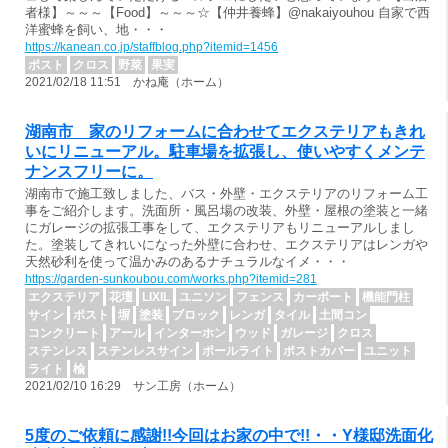
者様】～～～【Food】～～～☆【仲井養蜂】@nakaiyouhou 自家で西
洋蜜蜂を飼い、地・・・
https://kanean.co.jp/staffblog.php?itemid=1456
ポスト
クロス
野菜
果実
2021/02/18 11:51 かね庵（ホーム）
湖南市 家のリフォームに合わせてエクステリアもきれ
いにリニューアル。駐車場を拡張し、使いやすくメンテ
ナンスフリーに。
湖南市で施工致しました、バス・外壁・エクステリアのリフォーム工
事をご紹介します。洗面所・風呂場の改装、外壁・屋根の塗装と一緒
にガレージの拡張工事をして、エクステリアもリニューアルしまし
た。塗装してきれいになった外壁に合わせ、エクステリアはレンガや
天然砂利を使って温かみのあるナチュラルなイメ・・・
https://garden-sunkoubou.com/works.php?itemid=281
エクステリア
花壇
LIXIL
ユニソン
フェンス
カーポート
機能門柱
サイン
ポスト
塀
塗装
ブロック
レンガ
タイル
土間コン
コンクリート
アール
インターホン
ウッド
ガレージ
クロス
ステンレス
ステンレスサイン
ポールライト
ポストカバー
ユニット
ライト
楡
2021/02/10 16:29 サン工房（ホーム）
5度のご依頼に感謝!!今回はお家の中で!!・・Y様邸洗面化