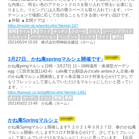
な内装に、明るい色のアクセントクロスを取り入れて明るいお家にな
りました。リビングには人気の畳スペースも取り入れています。パー
テーションで場面に応じて仕切ることもできる使いやすい設計です。
▲外観 ▲玄関ドアは・・・
https://myojin-sk.jp/works.php?itemid=107
照明
タイル
床
ウッド
キッチン
クローゼ
クロス
シーリングライト
シルエット
パーテーション
ペンダント
ミックス
ライト
勝手口
2021/05/24 15:03 株式会社明神綜合建設（ホーム）
3月27日、かね庵springマルシェ開催です♪
かね庵pringマルシェ日時・3月27日 11～16時場所・体感型ガーデン
egg（三田市加茂1142-4） cafe庵でお馴染みのcafe ambreさん主催♪春
のかね庵マルシェ開催致します☆各店舗コロナ対策を心がけて少しで
もリフレッシュして楽しんでいただけるマルシェにしたいと思ってい
ます。・・・
https://kanean.co.jp/staffblog.php?itemid=1481
ポスト
ガーデン
クロス
野菜
果実
2021/03/22 13:49 かね庵（ホーム）
かね庵Springマルシェ
かね庵Springマルシェ開催します!! ２０２１年３月２７日、春のかね庵
マルシェ開催いたします!!コロナ対策を心がけて、少しでもリフレッシ
ュして楽しんでいただけるマルシェにしたいと思っています。【出店