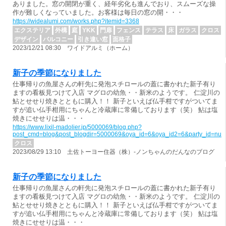
ありました。窓の開閉が重く、経年劣化も進んでおり、スムーズな操
作が難しくなっていました。お客様は毎日の窓の開・・・
https://widealumi.com/works.php?itemid=3368
エクステリア
外構
庭
YKK
門扉
フェンス
テラス
床
ガラス
クロス
デザイン
バルコニー
引き違い窓
面格子
2023/12/21 08:30 ワイドアルミ（ホーム）
新子の季節になりました
仕事帰りの魚屋さんの軒先に発泡スチロールの蓋に書かれた新子有り
ますの看板見つけて入店 マグロの幼魚・・新米のようです。 仁淀川の
鮎とせせり焼きとともに購入！！ 新子といえば仏手柑ですがついてま
すが追い仏手柑用にちゃんと冷蔵庫に常備しております（笑） 鮎は塩
焼きにせせりは温・・・
https://www.lixil-madolier.jp/5000069/blog.php?
post_cmd=blog&post_blogdir=5000069&oya_id=6&oya_id2=6&party_id=nul
クロス
2023/08/29 13:10 土佐トーヨー住器（株）-ノンちゃんのだんなのブログ
新子の季節になりました
仕事帰りの魚屋さんの軒先に発泡スチロールの蓋に書かれた新子有り
ますの看板見つけて入店 マグロの幼魚・・新米のようです。 仁淀川の
鮎とせせり焼きとともに購入！！ 新子といえば仏手柑ですがついてま
すが追い仏手柑用にちゃんと冷蔵庫に常備しております（笑） 鮎は塩
焼きにせせりは温・・・