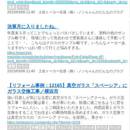
post_cmd=blog&post_blogdir=5000069&oya_id=6&oya_id2=6&party_id=nul
塗装
クロス
2023/03/06 11:40 土佐トーヨー住器（株）-ノンちゃんのだんなのブログ
決算月に入りましたね。
年度末３月ってことでちょっとバタバタしています。 塗料の色のサン
プル帳です。 現場に行って色合わせで塗装屋さんに連絡して手配って
ことで・・。 こちらはクロスのサンプル帳です。いろんなメーカーあ
りますがいっぱい持って行くと悩みすぎる。
https://www.lixil-
madolier.jp/madolier/pub/merchant/page/EntryDetailPage.df?
post_blogdir=5000069&oya_id=6&oya_id2=6&party_id=2456&subparty_id=
塗装
クロス
2023/03/06 11:40 土佐トーヨー住器（株）-ノンちゃんのだんなのブログ
【リフォーム事例：12165】真空ガラス「スペーシア」に
ガラス交換工事／横浜市
強い日差しが気になる窓に真空ガラス「スペーシアクール」ガラス交
換工事「室内が夏は暑く、冬が寒いため、快適に過ごせるように窓を
リフォームしたい。」とご相談をいただきました。内窓設置とガラス
交換をすることでお住まいの断熱性能を高めますため、ガラス交換で
は真空ガラスの「スペーシア クール」を採用し、寒さや・・・
https://widealumi.com/works.php?itemid=3039
エクステリア
外構
庭
門扉
フェンス
ウッドデッキ
テラス
ウッド