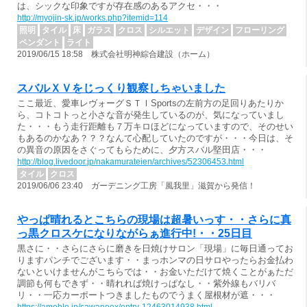
は、シックな印象ですが存在感のあるアクセ・・・
http://myojin-sk.jp/works.php?itemid=114
照明
タイル
床
ガラス
クロス
シルエット
デザイン
フローリング
ペンダント
ライト
2019/06/15 18:58 株式会社明神綜合建設（ホーム）
スバルＸＶをじっくり観察しちゃいました
ここ最近、愛車レヴォーグＳＴＩSportsの左前方の足回りあたりか
ら、コトコトっと小さな音が発生しているのが、気になっていまし
た・・・もう走行距離も７万キロほどになっていますので、そのせい
もあるのかなあ？？？なんて心配していたのですが・・・今日は、そ
の異音の原因をさぐってもらために、夕方スバル堅田店・・・
http://blog.livedoor.jp/nakamurateien/archives/52306453.html
タイル
クロス
2019/06/06 23:40 ガーデニング工房「風我里」滋賀から発信！
やっぱ晴れるとこちらの現場は超暑いっす・・さらに真
っ黒クロスケになりながらぁ進行中!・・25日目
黒さに・・さらにさらに磨きを日焼けサロン「現場」に毎日通ってお
りますパンチでございます・・まっホンマの日サロやったらお金払わ
ないといけませんがこちらでは・・お金いただけて焼くことがぁただ
調節も何もできず・・晴れれば焼けっぱなし・・紫外線もバリバ
リ・・一応カーポートつきましたものでうまく屋根材が遮・・・