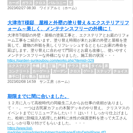
カーボ
ガラス
クロス
バルコニー
芝
2023/02/27 08:30 ワイドアルミ（ホーム）
大津市T様邸 屋根と外壁の塗り替え＆エクステリアリフ
ォーム～美しく、メンテナンスフリーの外構に！
大津市T様邸の外壁・屋根の塗装工事と、エクステリアとお庭のリフォ
ーム工事をご紹介います。塗り替え時期が来たお家の外壁と屋根を塗
装して、建物の外観を美しくリフレッシュするとともにお家の寿命を
延ばします。塗り替えに合わせて門回りとお庭も改修し、使いやすく
メンテナンスフリーな外構になりました。施工前の状況・・・
https://garden-sunkoubou.com/works.php?itemid=329
エクステリア
外構
庭
三協
門扉
テラス
塗装
タイル
床
コンクリート
カーゲート
ガーデン
クロス
ゲート
ステップ
チョイス
勝手口
折り畳み
舗装材
2023/02/08 14:59 サン工房（ホーム）
期限までに間に合いました。
１２月に入って高校時代の同級生二人からお仕事の依頼がありまし
て・・。 一つは古民家カフェの木製デッキのやり替え。 クリスマスの
イベントまでにリニューアルしたい！！ はい！！しっかり仕上げまし
た。桧材に防蟻注入処理した材料に水性の保護塗料を塗って大工さん
にしっかり取り付けてもらいました。 ・・・
https://www.lixil-
madolier.jp/madolier/pub/merchant/page/EntryDetailPage.df?