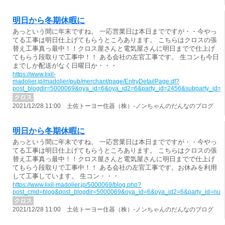
明日から冬期休暇に
あっという間に年末ですね。 一応営業日は本日までですが・・今やっ
てる工事は明日仕上げてもらうところあります。 こちらはクロスの張
替え工事真っ最中！！クロス屋さんと電気屋さんに明日までで仕上げ
てもらう段取りで工事中！！ ある会社の左官工事です。 生コンも今日
までしか配送がなく日曜日か・・・
https://www.lixil-
madolier.jp/madolier/pub/merchant/page/EntryDetailPage.df?
post_blogdir=5000069&oya_id=6&oya_id2=6&party_id=2456&subparty_id=
クロス
2021/12/28 11:00 土佐トーヨー住器（株）-ノンちゃんのだんなのブログ
明日から冬期休暇に
あっという間に年末ですね。 一応営業日は本日までですが・・今やっ
てる工事は明日仕上げてもらうところあります。 こちらはクロスの張
替え工事真っ最中！！クロス屋さんと電気屋さんに明日までで仕上げ
てもらう段取りで工事中！！ ある会社の左官工事です。お休みを利用
して工事しています。 生コン・・・
https://www.lixil-madolier.jp/5000069/blog.php?
post_cmd=blog&post_blogdir=5000069&oya_id=6&oya_id2=6&party_id=nul
クロス
2021/12/28 11:00 土佐トーヨー住器（株）-ノンちゃんのだんなのブログ