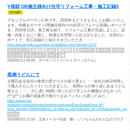
Y様邸 OB施主様向け住宅リフォーム工事・施工記録5
アセンブルガーデン仁科です。2026年もどうぞよろしくお願いいたし
ます。外構＆ガーデンOB施主様向けの住宅リフォーム現場レポートで
す。2025年12月。各工程を経て、リフォーム工事が完成しました。設
備・内装ともに一新し、快適な住空間へと仕上がりました。次回のレ
ポートで、完工詳細のご紹介させていただき・・・
https://gardenlife-assemble.jp/staffblog.php?itemid=2472
エクステリア
外構
庭
LIXIL
塀
塗装
床
ガーデン
キッチン
クロス
ソニック
ダウンライト
ライト
楡
2026/01/11 08:00 ガーデンライフパートナー（ホーム）
黒潮うどんにて
土曜日ある会社の食堂の壁クロスの張り替えに・・会社の休日利用し
て職人さんに入っていただきました。 高岡からの帰り道にあるうどん
屋さん・・。 少し遅い時間に伺ったので天ぷらの種類が少なかった
(^^;)(^^;) お隣の直販所で夜のつまみ？いろいろ買ってみた。
https://www.lixil-
madolier.jp/madolier/pub/merchant/page/EntryDetailPage.df?
post_blogdir=5000069&oya_id=6&oya_id2=6&party_id=2456&subparty_id=
クロス
2025/05/22 11:10 土佐トーヨー住器（株）-ノンちゃんのだんなのブログ