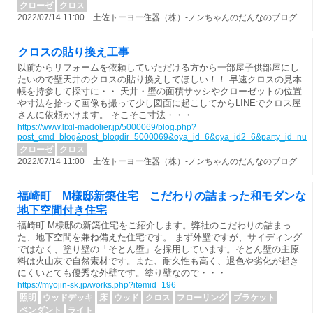
クローゼ
クロス
2022/07/14 11:00 土佐トーヨー住器（株）-ノンちゃんのだんなのブログ
クロスの貼り換え工事
以前からリフォームを依頼していただける方から一部屋子供部屋にし
たいので壁天井のクロスの貼り換えしてほしい！！ 早速クロスの見本
帳を持参して採寸に・・ 天井・壁の面積サッシやクローゼットの位置
や寸法を拾って画像も撮って少し図面に起こしてからLINEでクロス屋
さんに依頼かけます。 そこそこ寸法・・・
https://www.lixil-madolier.jp/5000069/blog.php?
post_cmd=blog&post_blogdir=5000069&oya_id=6&oya_id2=6&party_id=nul
クローゼ
クロス
2022/07/14 11:00 土佐トーヨー住器（株）-ノンちゃんのだんなのブログ
福崎町 M様邸新築住宅 こだわりの詰まった和モダンな
地下空間付き住宅
福崎町 M様邸の新築住宅をご紹介します。弊社のこだわりの詰まっ
た、地下空間を兼ね備えた住宅です。 まず外壁ですが、サイディング
ではなく、塗り壁の「そとん壁」を採用しています。そとん壁の主原
料は火山灰で自然素材です。また、耐久性も高く、退色や劣化が起き
にくいとても優秀な外壁です。塗り壁なので・・・
https://myojin-sk.jp/works.php?itemid=196
照明
ウッドデッキ
床
ウッド
クロス
フローリング
ブラケット
ペンダント
ライト