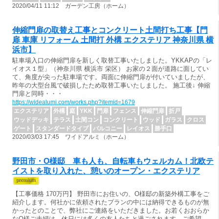
2020/04/11 11:12 ガーデン工房（ホーム）
伸縮門扉の取替え工事とコンクリート土間打ち工事【門
扉 車庫 リフォーム 土間打 外構 エクステリア 神奈川県 横
浜市】
駐車場入口の伸縮門扉を新しく取替工事いたしました。YKKAPの「レ
イオス１型」（神奈川県 横浜市 栄区） お家の２面が道路に面してい
て、角度が尖った駐車場です。両面に伸縮門扉が付いていましたが、
昨年の大型台風で破損したため取替工事いたしました。 施工後↓ 伸縮
門扉と同時・・・
https://widealumi.com/works.php?itemid=1679
エクステリア
外構
庭
YKK
門扉
フェンス
伸縮門扉
折戸
ウッドデッキ
テラス
土間コン
コンクリート
ウッド
ガラス
クロス
ゲート
スタンダードタイプ
バルコニー
レイオス
勝手口
2020/03/03 17:45 ワイドアルミ（ホーム）
野田市・O様邸 車も人も、自転車もウェルカム！北欧テ
イストを取り入れた、憩いのオープン・エクステリア
【工事価格 170万円】 野田市にお住いの、O様邸の新築外構工事をご
紹介します。何社かに依頼されたプランの中には納得できるものが無
かったとのことで、弊社にご連絡をいただきました。お若くおおらか
なO様ご夫婦は、休日には多くの友人たちと過ごされます。ご希望