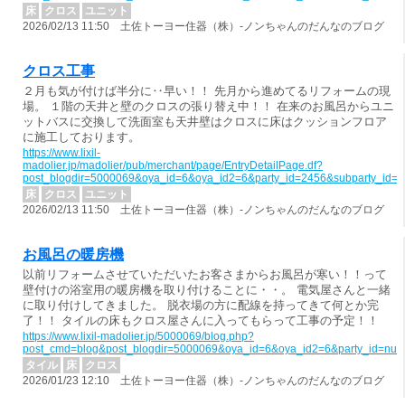
床
クロス
ユニット
2026/02/13 11:50 土佐トーヨー住器（株）-ノンちゃんのだんなのブログ
クロス工事
２月も気が付けば半分に‥早い！！ 先月から進めてるリフォームの現
場。 １階の天井と壁のクロスの張り替え中！！ 在来のお風呂からユニ
ットバスに交換して洗面室も天井壁はクロスに床はクッションフロア
に施工しております。
https://www.lixil-
madolier.jp/madolier/pub/merchant/page/EntryDetailPage.df?
post_blogdir=5000069&oya_id=6&oya_id2=6&party_id=2456&subparty_id=
床
クロス
ユニット
2026/02/13 11:50 土佐トーヨー住器（株）-ノンちゃんのだんなのブログ
お風呂の暖房機
以前リフォームさせていただいたお客さまからお風呂が寒い！！って
壁付けの浴室用の暖房機を取り付けることに・・。 電気屋さんと一緒
に取り付けしてきました。 脱衣場の方に配線を持ってきて何とか完
了！！ タイルの床もクロス屋さんに入ってもらって工事の予定！！
https://www.lixil-madolier.jp/5000069/blog.php?
post_cmd=blog&post_blogdir=5000069&oya_id=6&oya_id2=6&party_id=nul
タイル
床
クロス
2026/01/23 12:10 土佐トーヨー住器（株）-ノンちゃんのだんなのブログ