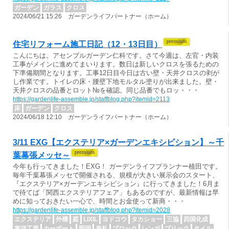
ガーデン
ガラス
クロス
2024/06/21 15:26 ガーデンライフパートナー（ホーム）
住宅リフォーム施工日記（12・13日目）
こんにちは。アセンブルガーデン仁科です。さて今週は、左官・内装
工事がメインに進めてまいります。数日は新しいクロスを張るための
下準備期間となります。工事12日目今日は古い壁・天井クロスの剥が
し作業です。トイレの床・腰壁下地モルタル塗りが出来ました。壁・
天井クロスの品番とロット№を確認。同じ品番でもロッ・・・
https://gardenlife-assemble.jp/staffblog.php?itemid=2113
床
ガーデン
クロス
2024/06/18 12:10 ガーデンライフパートナー（ホーム）
3/11 EXG【エクステリア×ガーデンエキシビション】～千
葉幕張メッセ～
今年も行ってきました！EXG！ ガーデンライフプランナー植田です。
毎年千葉幕張メッセで開催される、規模が大きい展示会のスタート、
『エクステリア×ガーデンエキシビション』に行ってきました！6月ま
で待てば「関西エクステリアフェア」もあるのですが、最新情報は早
めに知っておきたい一心で、時間とお金使って新商・・・
https://gardenlife-assemble.jp/staffblog.php?itemid=2028
エクステリア
外構
庭
LIXIL
ヨドコウ
タカショー
三協
四国化成
東洋工業
カーポート
照明
表札
ブロック
レンガ
ブリック
タイル