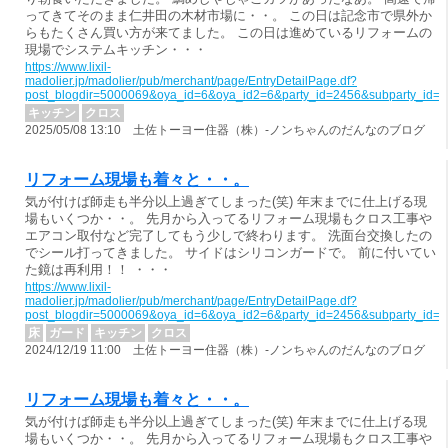
ってきてそのまま仁井田の木材市場に・・。 この日は記念市で県外か
らもたくさん買い方が来てました。 この日は進めているリフォームの
現場でシステムキッチン・・・
https://www.lixil-
madolier.jp/madolier/pub/merchant/page/EntryDetailPage.df?
post_blogdir=5000069&oya_id=6&oya_id2=6&party_id=2456&subparty_id=
キッチン
クロス
2025/05/08 13:10 土佐トーヨー住器（株）-ノンちゃんのだんなのブログ
リフォーム現場も着々と・・。
気が付けば師走も半分以上過ぎてしまった(笑) 年末までに仕上げる現
場もいくつか・・。 先月から入ってるリフォーム現場もクロス工事や
エアコン取付など完了してもう少しで終わります。 洗面台交換したの
でシール打ってきました。 サイドはシリコンガードで。 前に付いてい
た鏡は再利用！！ ・・・
https://www.lixil-
madolier.jp/madolier/pub/merchant/page/EntryDetailPage.df?
post_blogdir=5000069&oya_id=6&oya_id2=6&party_id=2456&subparty_id=
床
ガード
キッチン
クロス
2024/12/19 11:00 土佐トーヨー住器（株）-ノンちゃんのだんなのブログ
リフォーム現場も着々と・・。
気が付けば師走も半分以上過ぎてしまった(笑) 年末までに仕上げる現
場もいくつか・・。 先月から入ってるリフォーム現場もクロス工事や