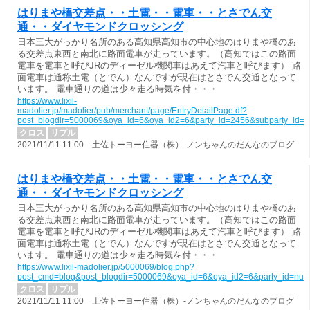
はりまや橋交差点・・土電・・電車・・とさでん交
通・・ダイヤモンドクロッシング
日本三大がっかり名所のある高知県高知市の中心地のはりまや橋のあ
る交差点東西と南北に路面電車が走っています。（高知ではこの路面
電車を電車と呼びJRのディーゼル機関車はあえて汽車と呼びます） 路
面電車は通称土電（とでん）なんですが現在はとさでん交通となって
います。 電車通りの道は少々走る時気を付・・・
https://www.lixil-
madolier.jp/madolier/pub/merchant/page/EntryDetailPage.df?
post_blogdir=5000069&oya_id=6&oya_id2=6&party_id=2456&subparty_id=
クロス
リプル
2021/11/11 11:00 土佐トーヨー住器（株）-ノンちゃんのだんなのブログ
はりまや橋交差点・・土電・・電車・・とさでん交
通・・ダイヤモンドクロッシング
日本三大がっかり名所のある高知県高知市の中心地のはりまや橋のあ
る交差点東西と南北に路面電車が走っています。（高知ではこの路面
電車を電車と呼びJRのディーゼル機関車はあえて汽車と呼びます） 路
面電車は通称土電（とでん）なんですが現在はとさでん交通となって
います。 電車通りの道は少々走る時気を付・・・
https://www.lixil-madolier.jp/5000069/blog.php?
post_cmd=blog&post_blogdir=5000069&oya_id=6&oya_id2=6&party_id=nul
クロス
リプル
2021/11/11 11:00 土佐トーヨー住器（株）-ノンちゃんのだんなのブログ