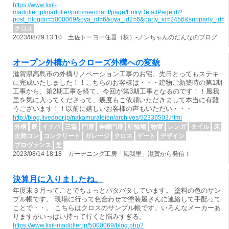
https://www.lixil-
madolier.jp/madolier/pub/merchant/page/EntryDetailPage.df?
post_blogdir=5000069&oya_id=6&oya_id2=6&party_id=2456&subparty_id=
クロス
2023/08/29 13:10 土佐トーヨー住器（株）-ノンちゃんのだんなのブログ
オープン外構からクローズ外構への変貌
滋賀県高島市の外構リノベーション工事のお宅。先日とってもステキ
に完成いたしました！！こちらのお客様は・・・建物ご新築時の第1期
工事から、第2期工事を経て、今回が第3期工事となるのです！！風我
里を気に入ってくださって、幾度もご依頼いただきまして本当に有難
うございます！！以前に嬉しいお客様の声もいただい・・・
http://blog.livedoor.jp/nakamurateien/archives/52336503.html
外構
庭
イナバ
三協
門扉
伸縮門扉
駐輪場
物置
レンガ
タイル
床
土間コン
コンクリート
ガレージ
クロス
ゲート
デザイン
プロヴァンス
芝
2023/08/14 18:18 ガーデニング工房「風我里」滋賀から発信！
決算月に入りましたね。
年度末３月ってことでちょっとバタバタしています。 塗料の色のサン
プル帳です。 現場に行って色合わせで塗装屋さんに連絡して手配って
ことで・・。 こちらはクロスのサンプル帳です。いろんなメーカーあ
りますがいっぱい持って行くと悩みすぎる。
https://www.lixil-madolier.jp/5000069/blog.php?