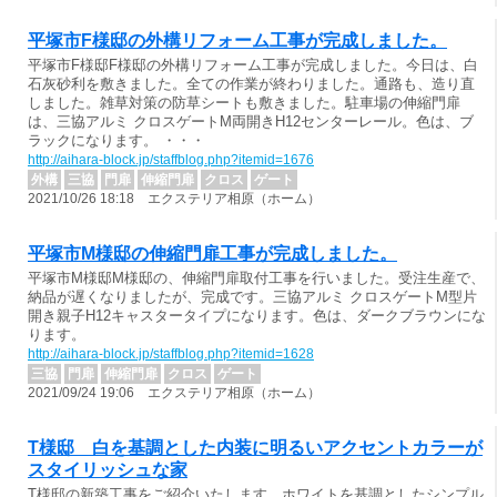
平塚市F様邸の外構リフォーム工事が完成しました。
平塚市F様邸F様邸の外構リフォーム工事が完成しました。今日は、白
石灰砂利を敷きました。全ての作業が終わりました。通路も、造り直
しました。雑草対策の防草シートも敷きました。駐車場の伸縮門扉
は、三協アルミ クロスゲートM両開きH12センターレール。色は、ブ
ラックになります。 ・・・
http://aihara-block.jp/staffblog.php?itemid=1676
外構
三協
門扉
伸縮門扉
クロス
ゲート
2021/10/26 18:18 エクステリア相原（ホーム）
平塚市M様邸の伸縮門扉工事が完成しました。
平塚市M様邸M様邸の、伸縮門扉取付工事を行いました。受注生産で、
納品が遅くなりましたが、完成です。三協アルミ クロスゲートM型片
開き親子H12キャスタータイプになります。色は、ダークブラウンにな
ります。
http://aihara-block.jp/staffblog.php?itemid=1628
三協
門扉
伸縮門扉
クロス
ゲート
2021/09/24 19:06 エクステリア相原（ホーム）
T様邸 白を基調とした内装に明るいアクセントカラーが
スタイリッシュな家
T様邸の新築工事をご紹介いたします。ホワイトを基調としたシンプル