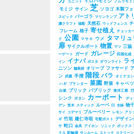
ガ
イロハモミジ
ユニット
ノムラモミ
芝
モミジ
サイン
ソヨゴ
木製フェ
アト
パーゴラ
スビック
マリンランプ
天然石
チ
濃クラフト
福彫
ウッドフェンス
寄せ植え
フレーム
格子
チェッカ
17733&post_eid=0522507
公園
タマリュ
ウメ
ド
マサキ
扉
物置
サイクルポート
三協
マツ
ガレージ
ガード
ーゲート
四国化成
イナバ
ラ
イン
ポスタ
ダウンライト
ニソン
オリーブ
ファサード
舗装材
階段
バラ
ン
手摺
武蔵
オミナエ
菜園
野菜
キャベ
ハギ
プランター
17733&post_eid=0520947
ブリック
パブリック
白菜
東洋工業
カーポート
シンク
ボタン
ディ
ルーベ
物
デン
笠木
スティック
臼
水鉢
ブルーベリー
サイ
コデマリ
レモン
アリ
竹垣
建仁寺垣
デザイン
ギ
宅配ポスト
蛇口
サ
金具
アイホン
ソニック
ボックス
クス
駐輪場
サンルーム
ストック
スクリーン