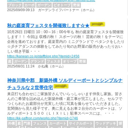
https://gardenlife-assemble.jp/staffblog.php?itemid=2362
ブロック
カーボ
ガーデン
ビオトープ
野菜
2025/09/09 09:13 ガーデンライフパートナー（ホーム）
秋の庭楽育フェスタを開催致します☆★
10月26日 日曜日 10：00～16：00今年も 秋の庭楽育フェスタを開催致
します！！ 今回は 収穫の秋！ スポーツの秋！ 芸術の秋！をテーマに
企画を進めております。庭楽育内の ミニグランドで ペタンクをしたり
☆彡チアダンスの体験をしてみたり旬のお野菜の販売があったりおい
しい焼き芋販・・・
https://kanean.co.jp/staffblog.php?itemid=2456
庭
ガーデン
グランド
フェスタ
オリーブ
野菜
2025/08/31 11:24 かね庵（ホーム）
神奈川県中郡 新築外構 ソルディーポートとシンプルナ
チュラルな２世帯住宅
来店打ち合わせにご家族皆さんでいらっしゃいます仲良し家族。皆さ
んのご希望を詰め込んだ新築外構・庭工事が完工しました。セルフで
つくられたお庭部分が充実した頃に写真を撮らせていただきました。
玄関側から見た様子です。奥に見えるお車２台分のカーポートは、ソ
ルディポート１５００（ＬＩＸＩＬ）駐車スペースには、・・・
https://kk-saffron.com/works.php?itemid=1746
外構
庭
門扉
フェンス
カーポート
サイクルポート
ウッドデッキ
塀