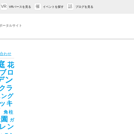
VR
催
話
VRパースを見る
イベントを探す
ブログを見る
ポータルサイト
合わせ
庭
花
ブロ
デン
クラ
ニング
ッキ
ド
角柱
造園
ガ
レン