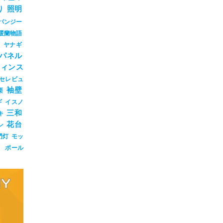
り
照明
パンジー
暖蘭物語
ジ
ヤナギ
パネル
ウィンス
セレビュ
袖壁
栗
ギ
イスノ
三和
キ
花台
ン
門灯
モッ
ト
ポール