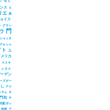
モミ
ジ
ンス
エ
リエ
美
ョイス
ー
グラン
門
ウ
シャッタ
アルシャ
イト
ユ
アメリカ
シ
ススキ
ツ
レタス
ガーデン
ーズガー
干し
アジ
ッサム
ネ
門柱
サ
宅配ボッ
和室
ア