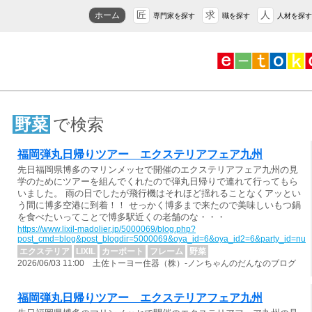
匠
求
人
ホーム
専門家を探す
職を探す
人材を探す
野菜
で検索
福岡弾丸日帰りツアー エクステリアフェア九州
先日福岡県博多のマリンメッセで開催のエクステリアフェア九州の見
学のためにツアーを組んでくれたので弾丸日帰りで連れて行ってもら
いました。 雨の日でしたが飛行機はそれほど揺れることなくアッとい
う間に博多空港に到着！！ せっかく博多まで来たので美味しいもつ鍋
を食べたいってことで博多駅近くの老舗のな・・・
https://www.lixil-madolier.jp/5000069/blog.php?
post_cmd=blog&post_blogdir=5000069&oya_id=6&oya_id2=6&party_id=nul
エクステリア
LIXIL
カーポート
フレーム
野菜
2026/06/03 11:00 土佐トーヨー住器（株）-ノンちゃんのだんなのブログ
福岡弾丸日帰りツアー エクステリアフェア九州