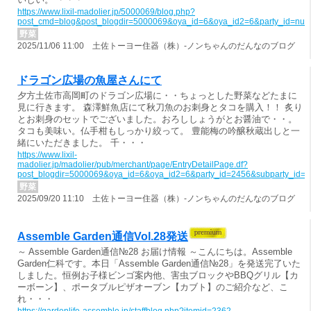
https://www.lixil-madolier.jp/5000069/blog.php?
post_cmd=blog&post_blogdir=5000069&oya_id=6&oya_id2=6&party_id=nul
野菜
2025/11/06 11:00 土佐トーヨー住器（株）-ノンちゃんのだんなのブログ
ドラゴン広場の魚屋さんにて
夕方土佐市高岡町のドラゴン広場に・・ちょっとした野菜などたまに
見に行きます。 森澤鮮魚店にて秋刀魚のお刺身とタコを購入！！ 炙り
とお刺身のセットでございました。おろししょうがとお醤油で・・。
タコも美味い。仏手柑もしっかり絞って。 豊能梅の吟醸秋蔵出しと一
緒にいただきました。 千・・・
https://www.lixil-
madolier.jp/madolier/pub/merchant/page/EntryDetailPage.df?
post_blogdir=5000069&oya_id=6&oya_id2=6&party_id=2456&subparty_id=
野菜
2025/09/20 11:10 土佐トーヨー住器（株）-ノンちゃんのだんなのブログ
Assemble Garden通信Vol.28発送
～ Assemble Garden通信№28 お届け情報 ～こんにちは。Assemble
Garden仁科です。本日「Assemble Garden通信№28」を発送完了いた
しました。恒例お子様ビンゴ案内他、害虫ブロックやBBQグリル【カ
ーボーン】、ポータブルピザオーブン【カブト】のご紹介など、こ
れ・・・