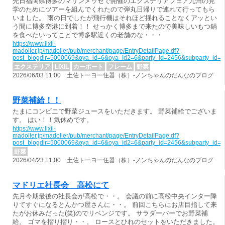
先日福岡県博多のマリンメッセで開催のエクステリアフェア九州の見
学のためにツアーを組んでくれたので弾丸日帰りで連れて行ってもら
いました。 雨の日でしたが飛行機はそれほど揺れることなくアッとい
う間に博多空港に到着！！ せっかく博多まで来たので美味しいもつ鍋
を食べたいってことで博多駅近くの老舗のな・・・
https://www.lixil-
madolier.jp/madolier/pub/merchant/page/EntryDetailPage.df?
post_blogdir=5000069&oya_id=6&oya_id2=6&party_id=2456&subparty_id=
エクステリア
LIXIL
カーポート
フレーム
野菜
2026/06/03 11:00 土佐トーヨー住器（株）-ノンちゃんのだんなのブログ
野菜補給！！
たまにコンビニで野菜ジュースをいただきます。 野菜補給でございま
す。 はい！！気休めです。
https://www.lixil-
madolier.jp/madolier/pub/merchant/page/EntryDetailPage.df?
post_blogdir=5000069&oya_id=6&oya_id2=6&party_id=2456&subparty_id=
野菜
2026/04/23 11:00 土佐トーヨー住器（株）-ノンちゃんのだんなのブログ
マドリエ社長会 高松にて
先月今期最後の社長会が高松で・・。 会議の前に高松中央インター降
りてすぐになるとんかつ屋さんに・・。 前回こちらにお店目指して来
たがお休みだった(笑)のでリベンジです。 サラダーバーでお野菜補
給。 ゴマを摺り摺り・・。 ロースとひれのセットをいただきました。