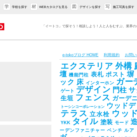
学
材
図
写
学校を探す
WEBカタログを見る
デザインを探す
施工写真を探す
「イートコ」で探そう！相談しよう！人と人をむすぶ、業界の
e-tokoブログ HOME
利用規約
お問い
エクステリア
外構
壇
塀
表札
ポスト
機能門柱
ガー
ック
床
インターホン
デザイン
門柱
サ
ゲート
フェンス
生垣
ガーデ
ウッドデ
l&subparty_id=17733&post_eid=0522507
トーシンコーポレーション
テラス
ウッ
立水栓
タイル
塗装
YKK
モード
ーデンファニチャー
ベンチ
ルア