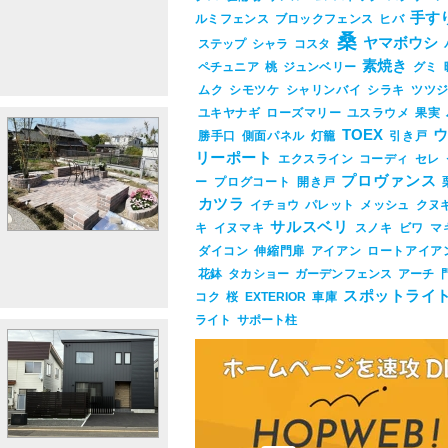
手す
ルミフェンス
ブロックフェンス
ヒバ
桑
l&subparty_id=17733&post_eid=0520324
ヤマボウシ
ステップ
シャラ
コスタ
素焼き
ペチュニア
桃
ジュンベリー
グミ
ムク
シモツケ
シャリンバイ
シラキ
ツツ
ユキヤナギ
ローズマリー
ユスラウメ
果実
TOEX
勝手口
側面パネル
灯籠
引き戸
リーポート
エクスライン
コーディ
セレ
プロヴァンス
ー
プログコート
開き戸
カツラ
イチョウ
パレット
メッシュ
クヌ
サルスベリ
キ
イヌマキ
スノキ
ビワ
マ
ダイコン
伸縮門扉
アイアン
ロートアイア
花鉢
タカショー
ガーデンフェンス
アーチ
スポットライ
コク
桜
EXTERIOR
車庫
ライト
サポート柱