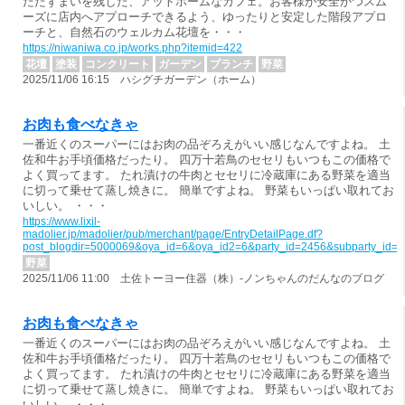
たたずまいを残した、アットホームなカフェ。お客様が安全かつスム
ーズに店内へアプローチできるよう、ゆったりと安定した階段アプロ
ーチと、自然石のウェルカム花壇を・・・
https://niwaniwa.co.jp/works.php?itemid=422
花壇
塗装
コンクリート
ガーデン
ブランチ
野菜
2025/11/06 16:15 ハシグチガーデン（ホーム）
お肉も食べなきゃ
一番近くのスーパーにはお肉の品ぞろえがいい感じなんですよね。 土
佐和牛お手頃価格だったり。 四万十若鳥のセセリもいつもこの価格で
よく買ってます。 たれ漬けの牛肉とセセリに冷蔵庫にある野菜を適当
に切って乗せて蒸し焼きに。 簡単ですよね。 野菜もいっぱい取れてお
いしい。 ・・・
https://www.lixil-
madolier.jp/madolier/pub/merchant/page/EntryDetailPage.df?
post_blogdir=5000069&oya_id=6&oya_id2=6&party_id=2456&subparty_id=
野菜
2025/11/06 11:00 土佐トーヨー住器（株）-ノンちゃんのだんなのブログ
お肉も食べなきゃ
一番近くのスーパーにはお肉の品ぞろえがいい感じなんですよね。 土
佐和牛お手頃価格だったり。 四万十若鳥のセセリもいつもこの価格で
よく買ってます。 たれ漬けの牛肉とセセリに冷蔵庫にある野菜を適当
に切って乗せて蒸し焼きに。 簡単ですよね。 野菜もいっぱい取れてお
いしい。 ・・・