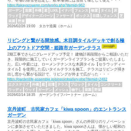
ら、冬場の除雪を想定し、駐車場側には雪捨て場として使え・・・
https://takayazouenn.com/works.php?itemid=962
ガーデン
造園
外構
庭
LIXIL
イナバ
フェンス
物置
タイル
床
ウッド
デザイナーズパーツ
ファサード
ボックス
目隠しフェンス
芝
菜園
野菜
2026/02/26 19:00 タカヤ造園（ホーム）
リビングと繋がる開放感。木目調タイルデッキで創る極
上のアウトドア空間・姫路市ガーデンテラス
2期工事でさらにグレードアップ予定！ 建物計画段階からご相談いただ
き、段階的に施工していくガーデンライフプランをご提案いたしまし
た。広い中庭には、ローメンテナンスな木調タイル【セラウッディー
タイル】を使用した広いタイルテラスを施工。テラスはリビング掃き
出し窓から繋がる設計で、リビングが外まで広がった・・・
https://gardenlife-assemble.jp/pinpointgallery.php?itemid=2482
エクステリア
外構
庭
花壇
テラス
ブロック
タイル
コンクリート
ウッディ
ウッド
ガーデン
メッシュ
物干し
菜園
野菜
2026/02/14 18:35 ガーデンライフパートナー（ホーム）
京丹波町 古民家カフェ「kiwa spoon」のエントランス
ガーデン
京丹波町の古民家カフェ「kiwa spoon」さんの外回りのリノベーショ
ンに参加させていただきました。kiwa spoonさんは、懐かしい昭和の