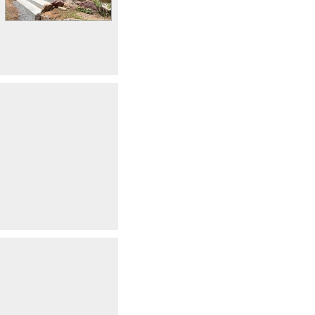
17733&post_eid=0514180