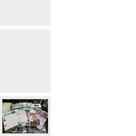
l&subparty_id=17733&post_eid=0514180
17733&post_eid=0512215