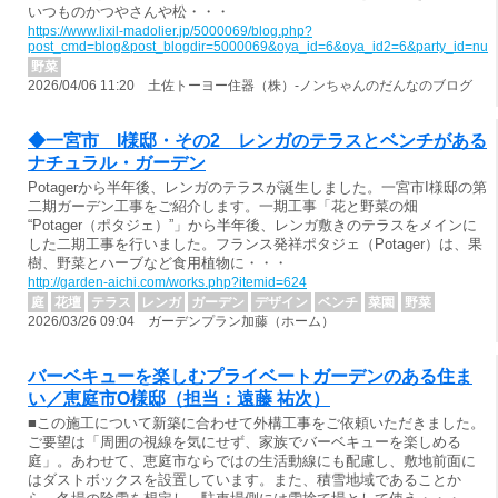
いつものかつやさんや松・・・
https://www.lixil-madolier.jp/5000069/blog.php?
post_cmd=blog&post_blogdir=5000069&oya_id=6&oya_id2=6&party_id=nul
野菜
2026/04/06 11:20 土佐トーヨー住器（株）-ノンちゃんのだんなのブログ
◆一宮市 I様邸・その2 レンガのテラスとベンチがある
ナチュラル・ガーデン
Potagerから半年後、レンガのテラスが誕生しました。一宮市I様邸の第
二期ガーデン工事をご紹介します。一期工事「花と野菜の畑
“Potager（ポタジェ）”」から半年後、レンガ敷きのテラスをメインに
した二期工事を行いました。フランス発祥ポタジェ（Potager）は、果
樹、野菜とハーブなど食用植物に・・・
http://garden-aichi.com/works.php?itemid=624
庭
花壇
テラス
レンガ
ガーデン
デザイン
ベンチ
菜園
野菜
2026/03/26 09:04 ガーデンプラン加藤（ホーム）
バーベキューを楽しむプライベートガーデンのある住ま
い／恵庭市O様邸（担当：遠藤 祐次）
■この施工について新築に合わせて外構工事をご依頼いただきました。
ご要望は「周囲の視線を気にせず、家族でバーベキューを楽しめる
庭」。あわせて、恵庭市ならではの生活動線にも配慮し、敷地前面に
はダストボックスを設置しています。また、積雪地域であることか