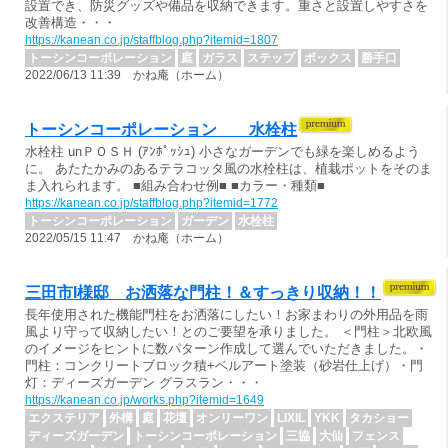
設置でき、防災グッズや備品を収納できます。重さと設置しやすさを
改善構造・・・
https://kanean.co.jp/staffblog.php?itemid=1807
トーシンコーポレーション
庭
ガラス
ステップ
ボックス
勝手口
2022/06/13 11:39 かね庵（ホーム）
トーシンコーポレーション 水栓柱
水栓柱 unＰＯＳＨ (ｱﾝﾎﾟｯｼｭ) 小さなガーデンでも緑を楽しめるよう
に。 あたたかみのあるテラコッタ風の水栓柱は、植栽ポットをそのま
ま入れられます。 ■組み合わせ例■ ■カラー・種類■
https://kanean.co.jp/staffblog.php?itemid=1772
トーシンコーポレーション
ガーデン
水栓柱
2022/05/15 11:47 かね庵（ホーム）
三田市I様邸 お洒落な門柱！＆すっきり収納！！
長年使用された機能門柱をお洒落にしたい！お家まわりの外用品を雨
風より守って収納したい！とのご要望を承りました。 ＜門柱＞北欧風
のイメージをヒントに数パターン作成して選んでいただきました。・
門柱：コンクリートブロック積+ベルアート塗装（砂岩仕上げ）・門
灯：ディーズガーデン グラスラン・・・
https://kanean.co.jp/works.php?itemid=1649
エクステリア
外構
庭
花壇
オンリーワン
LIXIL
YKK
タカショー
ディーズガーデン
トーシンコーポレーション
三協
大仙
フェンス