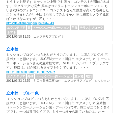
もうすぐお昼です ミッション上野です 近々、コンテストが開催されま
す。 ※クリックで拡大 原本はコチラ→トーシンコーポレーション ち
いさな緑のフォトコンテスト コンテストなんて敷居が高くて応募した
ことありませんが、今回は応募してみようかと 主に携帯カメラで風景
ばっかりなんですが、私も・・・
http://stalefisher.jugem.jp/?eid=543
エクステリア
庭
トーシンコーポレーション
門扉
テラス
ブロック
トマト
2011/06/18 11:39 エクステリアブログ！
立水栓
ミッションブログ いつもありがとうございます。 にほんブログ村 応
援ポチっと願います。 JUGEMテーマ：川口市 エクステリア トーシン
コーポレーションさんの立水栓です。 VOGUE シルバー＊ブラックで
す。 蛇口は、頭が取れるタイプを付けています。・・・
http://e-mission.jugem.jp/?eid=2626
エクステリア
外構
トーシンコーポレーション
立水栓
蛇口
2011/03/23 22:56 川口市外構工事.com エクステリアブログ ミッション
立水栓 ブルー色
ミッションブログ いつもありがとうございます。 にほんブログ村 応
援ポチっと願います。 JUGEMテーマ：川口市 エクステリア 立水栓
（トーシンコーポレーション製）アーバン?です。蛇口が二つ付くタイ
プです。一つは常用タイプで、もう一つ横から出ているのは、ホー