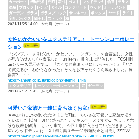
カーポート
機能門柱
門灯
表札
ポスト
ウッドデッキ
物置
テラス
塗装
ブロック
レンガ
タイル
コンクリート
ウッド
オーナメント
ガーデン
ガラス
ガラスブロック
サンルーム
ボックス
ヤード
ライト
宅配ボックス
物干し
ストック
楡
2021/11/25 14:00 かね庵（ホーム）
女性のかわいいをエクステリアに♪ トーシンコーポレー
ション
「シンプル、さりげない、かわいい、エレガント」を合言葉に、女性
が思う”かわいい”を表現した「un item」 昨年末に開催した、TOSHIN
unシリーズ展示会では、『こんなお家まわりにしたかった！』『どこ
で買えるか、わからなかった』そんなお声をたくさん戴きました。庭
楽育?・・・
https://kanean.co.jp/staffblog.php?itemid=1449
エクステリア
トーシンコーポレーション
庭
ガーデン
2021/02/12 15:43 かね庵（ホーム）
可愛いご家族と一緒に育ちゆくお庭♪
４年ぶりにご依頼いただきましたT様。 ちいさな可愛いご家族が増え
ていました 以前、DIYで造られたデッキスペースですが… ちょっと危
険な段差を解消 …という事で、 今回工事に入らせていただきました。
広いウッドデッキは LIXIL樹ら楽ステージ 転落防止と目隠し??????
https://ameblo.jp/kanean-kulta-garden/entry-12568623209.html