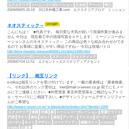
エクステリア
トーシンコーポレーション
立水栓
アーバン
蛇口
2009/08/05 20:18 川口市外構工事.com エクステリアブログ ミッション
ネオスティック～
こんにちは！ ■代表です。 毎日変な天気が続いて現場作業が進みま
せん 今日は、現在着工中の現場写真をＵＰします。 トーシンコーポレ
ーションさんのネオスティック～ この商品は色々な組み合わせができ
るので お客様に提案しやすい商品ですね～ 今日は現場パトロ
http://blog.niwablo.jp/excent09061201/kiji/21686.html
トーシンコーポレーション
スティック
ネオスティック
2009/07/24 11:51 エクセント＝エクステリア＋アクセント
【リンク】 相互リンク
e-tokoは相互リンクを受け付けています。一般の業者様は「業者検索」
へ、それ以外のリンク受付は、inet@mail.o-seven.co.jp 宛てにＥメー
ルにてご連絡ください。■外壁塗装 東京外壁塗装をご検討ならアトリ
エ・サーバスにご相談下さい。■デザインリフォームデザインリフォー
ムがご希望な
http://www.o-seven.co.jp/~e-toko/exterior/index.php?itemid=1000
エクステリア
造園
外構
庭
トーシンコーポレーション
美濃クラフト
門扉
手すり
表札
ポスト
塗装
アイアン
アトリエ
ガーデニング
ガーデン
キット
デザイン
ロートアイアン
銅製ポスト
o-seven
e-toko
お庭番