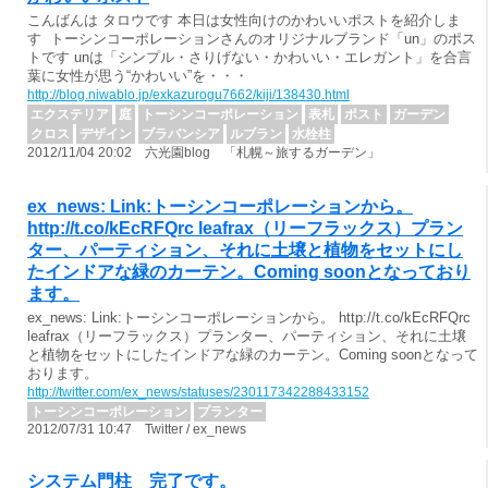
こんばんは タロウです 本日は女性向けのかわいいポストを紹介しま
す トーシンコーポレーションさんのオリジナルブランド「un」のポス
トです unは「シンプル・さりげない・かわいい・エレガント」を合言
葉に女性が思う“かわいい”を・・・
http://blog.niwablo.jp/exkazurogu7662/kiji/138430.html
エクステリア
庭
トーシンコーポレーション
表札
ポスト
ガーデン
クロス
デザイン
ブラバンシア
ルブラン
水栓柱
2012/11/04 20:02 六光園blog 「札幌～旅するガーデン」
ex_news: Link:トーシンコーポレーションから。
http://t.co/kEcRFQrc leafrax（リーフラックス）プラン
ター、パーティション、それに土壌と植物をセットにし
たインドアな緑のカーテン。Coming soonとなっており
ます。
ex_news: Link:トーシンコーポレーションから。 http://t.co/kEcRFQrc
leafrax（リーフラックス）プランター、パーティション、それに土壌
と植物をセットにしたインドアな緑のカーテン。Coming soonとなって
おります。
http://twitter.com/ex_news/statuses/230117342288433152
トーシンコーポレーション
プランター
2012/07/31 10:47 Twitter / ex_news
システム門柱 完了です。