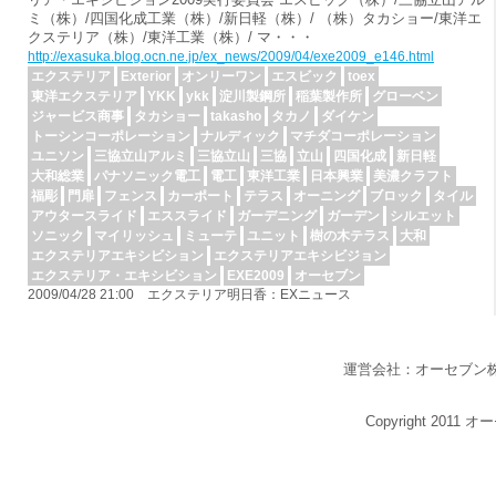
ミ（株）/四国化成工業（株）/新日軽（株）/ （株）タカショー/東洋エ
クステリア（株）/東洋工業（株）/ マ・・・
http://exasuka.blog.ocn.ne.jp/ex_news/2009/04/exe2009_e146.html
エクステリア
Exterior
オンリーワン
エスビック
toex
東洋エクステリア
YKK
ykk
淀川製鋼所
稲葉製作所
グローベン
ジャービス商事
タカショー
takasho
タカノ
ダイケン
トーシンコーポレーション
ナルディック
マチダコーポレーション
ユニソン
三協立山アルミ
三協立山
三協
立山
四国化成
新日軽
大和総業
パナソニック電工
電工
東洋工業
日本興業
美濃クラフト
福彫
門扉
フェンス
カーポート
テラス
オーニング
ブロック
タイル
アウタースライド
エススライド
ガーデニング
ガーデン
シルエット
ソニック
マイリッシュ
ミューテ
ユニット
樹の木テラス
大和
エクステリアエキシビション
エクステリアエキシビジョン
エクステリア・エキシビション
EXE2009
オーセブン
2009/04/28 21:00 エクステリア明日香：EXニュース
運営会社：オーセブン
Copyright 2011 