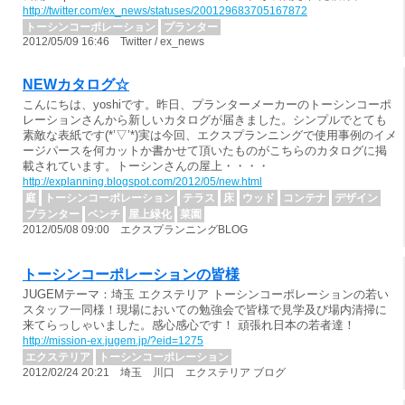
http://twitter.com/ex_news/statuses/200129683705167872
トーシンコーポレーション
プランター
2012/05/09 16:46 Twitter / ex_news
NEWカタログ☆
こんにちは、yoshiです。昨日、プランターメーカーのトーシンコーポ
レーションさんから新しいカタログが届きました。シンプルでとても
素敵な表紙です(*’▽’*)実は今回、エクスプランニングで使用事例のイメ
ージパースを何カットか書かせて頂いたものがこちらのカタログに掲
載されています。トーシンさんの屋上・・・・
http://explanning.blogspot.com/2012/05/new.html
庭
トーシンコーポレーション
テラス
床
ウッド
コンテナ
デザイン
プランター
ベンチ
屋上緑化
菜園
2012/05/08 09:00 エクスプランニングBLOG
トーシンコーポレーションの皆様
JUGEMテーマ：埼玉 エクステリア トーシンコーポレーションの若い
スタッフ一同様！現場においての勉強会で皆様で見学及び場内清掃に
来てらっしゃいました。感心感心です！ 頑張れ日本の若者達！
http://mission-ex.jugem.jp/?eid=1275
エクステリア
トーシンコーポレーション
2012/02/24 20:21 埼玉 川口 エクステリア ブログ