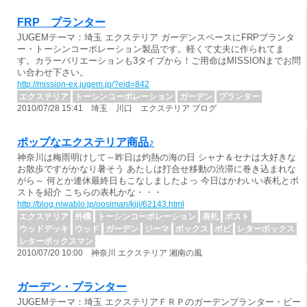
FRP プランター
JUGEMテーマ：埼玉 エクステリア ガーデンスペースにFRPプランタ
ー・トーシンコーポレーション製品です。軽くて丈夫に作られてま
す。カラーバリエーションも3タイプから！ご用命はMISSIONまでお問
い合わせ下さい。
http://mission-ex.jugem.jp/?eid=842
エクステリア
トーシンコーポレーション
ガーデン
プランター
2010/07/28 15:41 埼玉 川口 エクステリア ブログ
ポップなエクステリア商品♪
神奈川は梅雨明けして～昨日は灼熱の海の日 シャナ＆セナは大好きな
お散歩ですがかなり暑そう あたしは打合せ移動の渋滞に巻き込まれな
がら～ 何とか連休最終日もこなしましたよっ 今日はかわいい表札とポ
ストを紹介 こちらの表札かな・・・
http://blog.niwablo.jp/oosiman/kiji/62143.html
エクステリア
外構
トーシンコーポレーション
表札
ポスト
ウッドデッキ
ウッド
ガーデン
ジーマ
ボックス
ボビ
レターボックス
レターボックスマン
2010/07/20 10:00 神奈川 エクステリア 湘南の風
ガーデン・プランター
JUGEMテーマ：埼玉 エクステリアＦＲＰのガーデンプランター・ビー