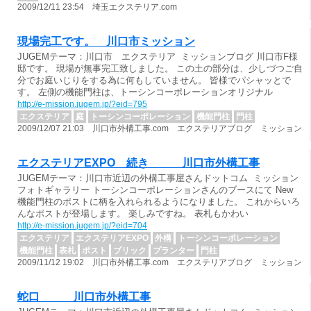
2009/12/11 23:54 埼玉エクステリア.com
現場完工です。 川口市ミッション
JUGEMテーマ：川口市 エクステリア ミッションブログ 川口市F様
邸です。 現場が無事完工致しました。 この土の部分は、少しづつご自
分でお庭いじりをする為に何もしていません。 皆様でパシャッとで
す。 左側の機能門柱は、トーシンコーポレーションオリジナル
http://e-mission.jugem.jp/?eid=795
エクステリア
庭
トーシンコーポレーション
機能門柱
門柱
2009/12/07 21:03 川口市外構工事.com エクステリアブログ ミッション
エクステリアEXPO 続き 川口市外構工事
JUGEMテーマ：川口市近辺の外構工事屋さんドットコム ミッション
フォトギャラリー トーシンコーポレーションさんのブースにて New
機能門柱のポストに柄を入れられるようになりました。 これからいろ
んなポストが登場します。 楽しみですね。 表札もかわい
http://e-mission.jugem.jp/?eid=704
エクステリア
エクステリアEXPO
外構
トーシンコーポレーション
機能門柱
表札
ポスト
ブリック
プランター
門柱
2009/11/12 19:02 川口市外構工事.com エクステリアブログ ミッション
蛇口 川口市外構工事