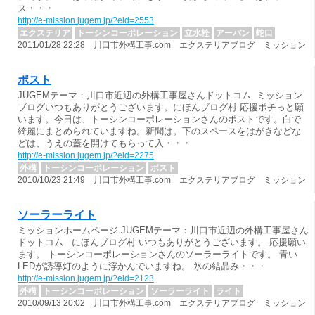
ス・・・
http://e-mission.jugem.jp/?eid=2553
エクステリア
トーシンコーポレーション
立水栓
アーバン
蛇口
2011/01/28 22:28 川口市外構工事.com エクステリアブログ ミッション
ポスト
JUGEMテーマ：川口市近辺の外構工事屋さんドットコム ミッション
ブログいつもありがとうございます。にほんブログ村 応援ポチっと願
います。今日は、トーシンコーポレーションさんのポストです。白で
綺麗にまとめられていますね。新聞は。下のスペースをはがきなどな
どは、うえの蓋を開けてもらって入・・・
http://e-mission.jugem.jp/?eid=2275
外構
トーシンコーポレーション
ポスト
2010/10/23 21:49 川口市外構工事.com エクステリアブログ ミッション
ソーラーライト
ミッションホームページ JUGEMテーマ：川口市近辺の外構工事屋さん
ドットコム にほんブログ村 いつもありがとうございます。 応援願い
ます。 トーシンコーポレーションさんのソーラーライトです。 青い
LEDが誘導灯のように浮かんでいますね。 氷の結晶み・・・
http://e-mission.jugem.jp/?eid=2123
外構
トーシンコーポレーション
ソーラーライト
ライト
2010/09/13 20:02 川口市外構工事.com エクステリアブログ ミッション