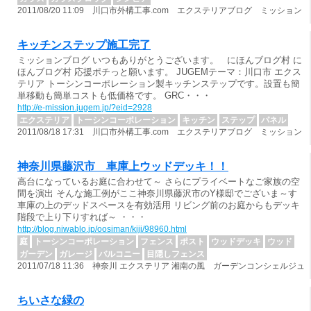
2011/08/20 11:09 川口市外構工事.com エクステリアブログ ミッション
キッチンステップ施工完了
ミッションブログ いつもありがとうございます。 にほんブログ村 に
ほんブログ村 応援ポチっと願います。 JUGEMテーマ：川口市 エクス
テリア トーシンコーポレーション製キッチンステップです。設置も簡
単移動も簡単コストも低価格です。 GRC・・・
http://e-mission.jugem.jp/?eid=2928
エクステリア
トーシンコーポレーション
キッチン
ステップ
パネル
2011/08/18 17:31 川口市外構工事.com エクステリアブログ ミッション
神奈川県藤沢市 車庫上ウッドデッキ！！
高台になっているお庭に合わせて～ さらにプライベートなご家族の空
間を演出 そんな施工例がここ神奈川県藤沢市のY様邸でございま～す
車庫の上のデッドスペースを有効活用 リビング前のお庭からもデッキ
階段で上り下りすれば～ ・・・
http://blog.niwablo.jp/oosiman/kiji/98960.html
庭
トーシンコーポレーション
フェンス
ポスト
ウッドデッキ
ウッド
ガーデン
ガレージ
バルコニー
目隠しフェンス
2011/07/18 11:36 神奈川 エクステリア 湘南の風 ガーデンコンシェルジュ
ちいさな緑の