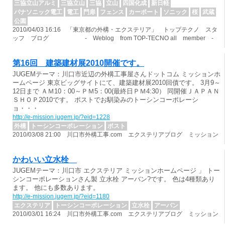
三協立山アルミ
三協立山
三協
立山
四国化成
新日軽
パナソニック電工
電工
門扉
フェンス
カーポート
ソニック
桜
武蔵
公園
2010/04/03 16:16 「東京都の外構・エクステリア」 トップテクノ スタ
ッフ ブログ ‐ Weblog from TOP‐TECNO all member ‐
第16回 建築建材展2010開催です。
JUGEMテーマ：川口市近辺の外構工事屋さんドットコム ミッションホ
ームページ 東京ビッグサイトにて、建築建材展2010回債です。 3月9～
12日まで ＡＭ10：00～ＰＭ5：00(最終日ＰＭ4:30） 同開催ＪＡＰＡＮ
ＳＨＯＰ2010です。 ポストでお馴染みのトーシンコーポレーシ
ョ・・・
http://e-mission.jugem.jp/?eid=1228
外構
トーシンコーポレーション
ポスト
2010/03/08 21:00 川口市外構工事.com エクステリアブログ ミッション
かわいい立水栓
JUGEMテーマ：川口市 エクステリア ミッションホームページ 」 トー
シンコーポレーションさん製 立水栓 アーバン?です。 色は4種類あり
ます。 他にも多数あります。
http://e-mission.jugem.jp/?eid=1180
エクステリア
トーシンコーポレーション
立水栓
アーバン
2010/03/01 16:24 川口市外構工事.com エクステリアブログ ミッション