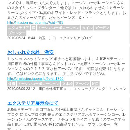
ンズです。軽量かつ丈夫であります。トーシンコーポレーションさん
のスタイリッシュプランター！他では手に入れられません！カラーシ
リーズも3タイプ・写真のホワイト・レッド・ブラックとなります。お
豆さんのイメージです。だからビーンズ！&・・・
http://mission-ex.jugem.jp/?eid=791
エクステリア
庭
トーシンコーポレーション
タイル
ガーデン
プランター
2010/06/24 18:44 埼玉 川口 エクステリア ブログ
おしゃれ立水栓 激安
ミッションネットショップ ポチっと応援願います。 JUGEMテーマ：
川口市近辺の外構工事屋さんドットコム 上尾市のトーシンコーポレー
ションさんの？？？？ 立水栓アーバン?です。 蛇口は別売りになりま
す。 色はピンク色になります。 少し見づらいですけどね。
http://e-mission.jugem.jp/?eid=1760
外構
トーシンコーポレーション
立水栓
アーバン
蛇口
2010/06/09 23:12 川口市外構工事.com エクステリアブログ ミッション
エクステリア展示会にて
JUGEMテーマ：川口市近辺の外構工事屋さんドットコム ミッション
ブログ にほんブログ村 先日のエクステリア展示会でトーシンコーポレ
ーションさんのブースです。 ナチュラルテイストな感じのブースで商
品も他とは違い柔らかい感じの商品でしたね。 プウランタ―、立
水・・・