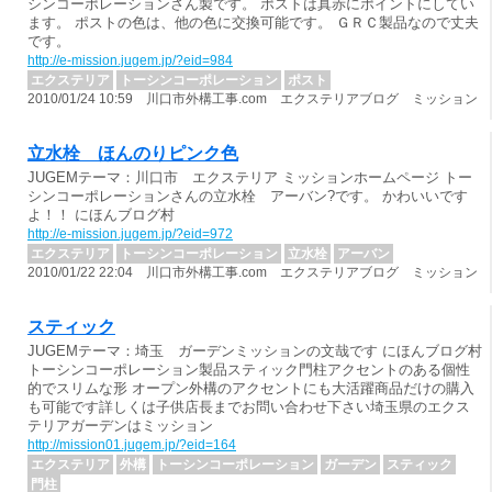
シンコーポレーションさん製です。 ポストは真赤にポイントにしてい
ます。 ポストの色は、他の色に交換可能です。 ＧＲＣ製品なので丈夫
です。
http://e-mission.jugem.jp/?eid=984
エクステリア
トーシンコーポレーション
ポスト
2010/01/24 10:59 川口市外構工事.com エクステリアブログ ミッション
立水栓 ほんのりピンク色
JUGEMテーマ：川口市 エクステリア ミッションホームページ トー
シンコーポレーションさんの立水栓 アーバン?です。 かわいいです
よ！！ にほんブログ村
http://e-mission.jugem.jp/?eid=972
エクステリア
トーシンコーポレーション
立水栓
アーバン
2010/01/22 22:04 川口市外構工事.com エクステリアブログ ミッション
スティック
JUGEMテーマ：埼玉 ガーデンミッションの文哉です にほんブログ村
トーシンコーポレーション製品スティック門柱アクセントのある個性
的でスリムな形 オープン外構のアクセントにも大活躍商品だけの購入
も可能です詳しくは子供店長までお問い合わせ下さい埼玉県のエクス
テリアガーデンはミッション
http://mission01.jugem.jp/?eid=164
エクステリア
外構
トーシンコーポレーション
ガーデン
スティック
門柱