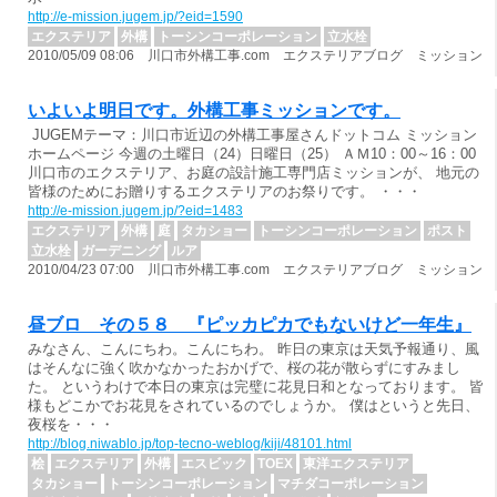
http://e-mission.jugem.jp/?eid=1590
エクステリア
外構
トーシンコーポレーション
立水栓
2010/05/09 08:06 川口市外構工事.com エクステリアブログ ミッション
いよいよ明日です。外構工事ミッションです。
JUGEMテーマ：川口市近辺の外構工事屋さんドットコム ミッション
ホームページ 今週の土曜日（24）日曜日（25） ＡＭ10：00～16：00
川口市のエクステリア、お庭の設計施工専門店ミッションが、 地元の
皆様のためにお贈りするエクステリアのお祭りです。 ・・・
http://e-mission.jugem.jp/?eid=1483
エクステリア
外構
庭
タカショー
トーシンコーポレーション
ポスト
立水栓
ガーデニング
ルア
2010/04/23 07:00 川口市外構工事.com エクステリアブログ ミッション
昼ブロ その５８ 『ピッカピカでもないけど一年生』
みなさん、こんにちわ。こんにちわ。 昨日の東京は天気予報通り、風
はそんなに強く吹かなかったおかげで、桜の花が散らずにすみまし
た。 というわけで本日の東京は完璧に花見日和となっております。 皆
様もどこかでお花見をされているのでしょうか。 僕はというと先日、
夜桜を・・・
http://blog.niwablo.jp/top-tecno-weblog/kiji/48101.html
桧
エクステリア
外構
エスビック
TOEX
東洋エクステリア
タカショー
トーシンコーポレーション
マチダコーポレーション