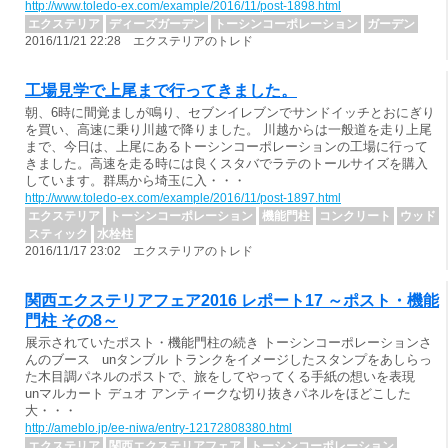
http://www.toledo-ex.com/example/2016/11/post-1898.html
エクステリア
ディーズガーデン
トーシンコーポレーション
ガーデン
2016/11/21 22:28 エクステリアのトレド
工場見学で上尾まで行ってきました。
朝、6時に間覚ましが鳴り、セブンイレブンでサンドイッチとおにぎり
を買い、高速に乗り川越で降りました。 川越からは一般道を走り上尾
まで、今日は、上尾にあるトーシンコーポレーションの工場に行って
きました。高速を走る時には良くスタバでラテのトールサイズを購入
しています。群馬から埼玉に入・・・
http://www.toledo-ex.com/example/2016/11/post-1897.html
エクステリア
トーシンコーポレーション
機能門柱
コンクリート
ウッド
スティック
水栓柱
2016/11/17 23:02 エクステリアのトレド
関西エクステリアフェア2016 レポート17 ～ポスト・機能
門柱 その8～
展示されていたポスト・機能門柱の続き トーシンコーポレーションさ
んのブース unタンブル トランクをイメージしたスタンプをあしらっ
た木目調パネルのポストで、旅をしてやってくる手紙の想いを表現
unマルカート デュオ アンティークな切り抜きパネルをほどこした
大・・・
http://ameblo.jp/ee-niwa/entry-12172808380.html
エクステリア
関西エクステリアフェア
トーシンコーポレーション