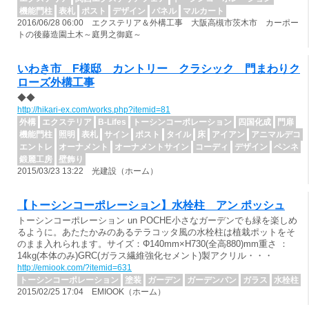
機能門柱
表札
ポスト
デザイン
パネル
マルカート
2016/06/28 06:00 エクステリア＆外構工事 大阪高槻市茨木市 カーポー
トの後藤造園土木～庭男之御庭～
いわき市 F様邸 カントリー クラシック 門まわりク
ローズ外構工事
◆◆
http://hikari-ex.com/works.php?itemid=81
外構
エクステリア
B-Lifes
トーシンコーポレーション
四国化成
門扉
機能門柱
照明
表札
サイン
ポスト
タイル
床
アイアン
アニマルデコ
エントレ
オーナメント
オーナメントサイン
コーディ
デザイン
ペンネ
鍛麗工房
壁飾り
2015/03/23 13:22 光建設（ホーム）
【トーシンコーポレーション】水栓柱 アン ポッシュ
トーシンコーポレーション un POCHE小さなガーデンでも緑を楽しめ
るように。あたたかみのあるテラコッタ風の水栓柱は植栽ポットをそ
のまま入れられます。サイズ：Φ140mm×H730(全高880)mm重さ ：
14kg(本体のみ)GRC(ガラス繊維強化セメント)製アクリル・・・
http://emiook.com/?itemid=631
トーシンコーポレーション
塗装
ガーデン
ガーデンパン
ガラス
水栓柱
2015/02/25 17:04 EMIOOK（ホーム）