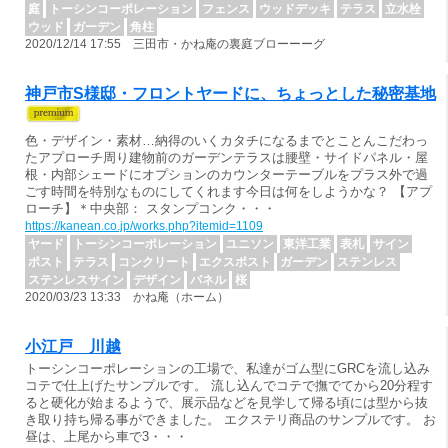
庭
トーシンコーポレーション
フェンス
ウッドデッキ
テラス
立水栓
ウッド
ガーデン
角柱
2020/12/14 17:55 三田市・かね庵の裏庭ブローーーグ
神戸市S様邸・フロントヤードに、ちょっとした秘密基地
色・デザイン・素材…納得のいくカタチになるまでとことんこだわっ
たアプローチ周り建物前のガーデンテラスは腰壁・サイドパネル・屋
根・内部シェードにオプションのカウンターテーブルをプラス外で過
ごす時間を特別なものにしてくれます今日は何をしようかな？ 【アプ
ローチ】＊中央部： スタンプコンク・・・
https://kanean.co.jp/works.php?itemid=1109
ヤード
トーシンコーポレーション
ユニソン
東洋工業
表札
サイン
ポスト
テラス
コンクリート
エクスポスト
ガーデン
ステンレス
ステンレスサイン
デザイン
パネル
桜
2020/03/23 13:33 かね庵（ホーム）
小江戸 川越
トーシンコーポレーションの工場で、私達がゴム型にGRCを流し込み
コテで仕上げたサンプルです。 流し込んでコテで撫でてから20分程す
ると硬化が始まるようで、展示品などを見学して帰る頃には型から抜
き取り持ち帰る事ができました。 エクステリ商品のサンプルです。 お
昼は、上尾から車で3・・・