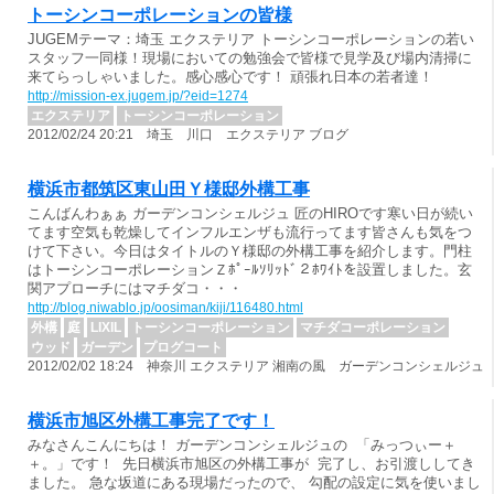
トーシンコーポレーションの皆様
JUGEMテーマ：埼玉 エクステリア トーシンコーポレーションの若い
スタッフ一同様！現場においての勉強会で皆様で見学及び場内清掃に
来てらっしゃいました。感心感心です！ 頑張れ日本の若者達！
http://mission-ex.jugem.jp/?eid=1274
エクステリア
トーシンコーポレーション
2012/02/24 20:21 埼玉 川口 エクステリア ブログ
横浜市都筑区東山田Ｙ様邸外構工事
こんばんわぁぁ ガーデンコンシェルジュ 匠のHIROです寒い日が続い
てます空気も乾燥してインフルエンザも流行ってます皆さんも気をつ
けて下さい。今日はタイトルのＹ様邸の外構工事を紹介します。門柱
はトーシンコーポレーションＺﾎﾟｰﾙｿﾘｯﾄﾞ２ﾎﾜｲﾄを設置しました。玄
関アプローチにはマチダコ・・・
http://blog.niwablo.jp/oosiman/kiji/116480.html
外構
庭
LIXIL
トーシンコーポレーション
マチダコーポレーション
ウッド
ガーデン
プログコート
2012/02/02 18:24 神奈川 エクステリア 湘南の風 ガーデンコンシェルジュ
横浜市旭区外構工事完了です！
みなさんこんにちは！ ガーデンコンシェルジュの 「みっつぃー＋
＋。」です！ 先日横浜市旭区の外構工事が 完了し、お引渡ししてき
ました。 急な坂道にある現場だったので、 勾配の設定に気を使いまし