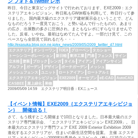
ン フォト＆Twitter レポ
昨日、今日と東京ビッグサイトで行われております、EXE2009：エク
ステリアエキシビジョン。昨日私もGW休暇を利用して、昨日行って参
りました。 国内最大級のエクステリア建材展示会ということで、どん
なものだろう？一度見ておこう、と勢い込んで行ったものの、あまり
の広さ、出展数の多さに圧倒され、まともなレポにすらなりませんで
した。反省。いやね。最初はなめてたんですよ。一部だけ見て、この
ペースなら全部見て回れるだろ・・・
http://exasuka.blog.ocn.ne.jp/ex_news/2009/05/2009_twitter_d7.html
エクステリア
オンリーワン
TOEX
グローベン
タカショー
トーシンコーポレーション
新日軽
東洋工業
門扉
フェンス
サイン
立水栓
塗装
ブロック
レンガ
タイル
アイアン
アイアンサイン
アルファ
ガーデン
デザイン
ポーチガーデン
メッシュ
メッシュフェンス
ユニット
ロートアイアン
ロートアルミ
エクステリアエキシビジョン
EXE2009
オーセブン
eE-CAD
AutoCAD
CASBEE
屋上緑化
果物
2009/05/09 14:59 エクステリア明日香：EXニュース
【イベント情報】EXE2009｛エクステリアエキシビジョ
ン｝ 開催迫る！
さて、もう残すところ開催まで10日となりました。日本最大級のエク
ステリア専門展示会、「エクステリアエキシビジョン EXE2009」。 日
本最大のエクステリア専門フェア EXE 2009 Exterior Exhibition 2009
進化するエクステリアが、住まいの新生活空間を提案。 主催 エクステ
リア・エキシビション2009実行委員会 エスビック（株）/三協立山アル