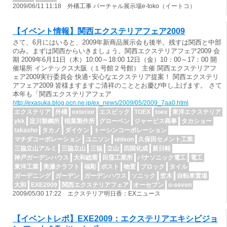
2009/06/11 11:18 外構工事 バーチャル展示場e-toko（イートコ）
【イベント情報】関西エクステリアフェア2009
さて、6月にはいると、2009年新商品展示会も後半。残すは関西と中部
のみ。まずは関西からいきましょう。関西エクステリアフェア2009 会
期 2009年6月11日（木）10:00～18:00 12日（金）10：00～17：00 開
催場所 インテックス大阪（１号館２号館） 主催 関西エクステリアフ
ェア2009実行委員会 快適･安心なエクステリア提案！ 関西エクステリ
アフェア2009 皆様ますますご清祥のこととお慶び申し上げます。 さて
本年も「関西エクステリアフェア
http://exasuka.blog.ocn.ne.jp/ex_news/2009/05/2009_7aa0.html
エクステリア
外構
exterior
エスビック
TOEX
toex
東洋エクステリア
ykk
淀川製鋼所
稲葉製作所
グローベン
ジャービス商事
タカショー
takasho
タカノ
ダイケン
トーシンコーポレーション
マチダコーポレーション
ユニソン
unison
久保田セメント工業
三協立山アルミ
三協立山
三協
立山
四国化成
新日軽
神戸ガーデンハウス
大和総業
田窪工業所
パナソニック電工
電工
東洋工業
美濃クラフト
福彫
ポスト
物置
ブロック
タイル
ガーデニング
ガーデン
ガーデンハウス
ソニック
笠木
自転車置場
大和
EXE2009
関西エクステリアフェア
オーセブン
o-seven
2009/05/30 17:22 エクステリア明日香：EXニュース
【イベントレポ】EXE2009：エクステリアエキシビジョ