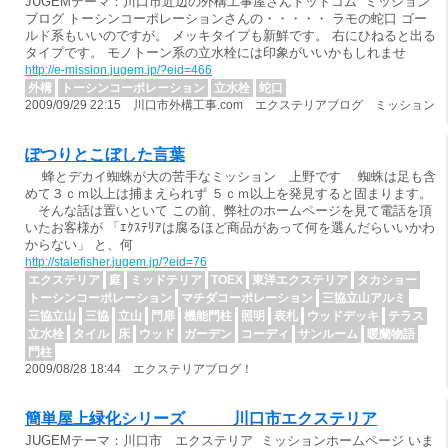
JUGEMテーマ：川口市近辺の外構工事屋さんドットコム ミッション
ブログ トーシンコーポレーションさんの・・・・・ ラモの蛇口 ゴー
ルド系もいいのですが。 メッキタイプも新鮮です。 右にひねると出る
タイプです。 モノトーン系の立水栓には印象がいいかもしれませ
http://e-mission.jugem.jp/?eid=466
外構
トーシンコーポレーション
立水栓
蛇口
2009/09/29 22:15 川口市外構工事.com エクステリアブログ ミッション
ぽつりとこぼした言葉
蜂とデカイ蜘蛛が大の苦手なミッション 上野です 蜘蛛は足も含
めて３ｃｍ以上は捕まえられず ５ｃｍ以上を発見すると固まります。
そんな話は置いといて この前、弊社のホームページを見て電話を頂
いたお客様が 「ｴｸｽﾃﾘｱは腐るほど商品があって何を選んだらいいかわ
からない」 と、何
http://stalefisher.jugem.jp/?eid=76
エクステリア
庭
ミッドテリア
TOEX
東洋エクステリア
タカショー
トーシンコーポレーション
マチダコーポレーション
三協立山アルミ
三協立山
三協
立山
門扉
機能門柱
照明
表札
ウッドデッキ
テラス
立水栓
タイル
床
ウッド
ガーデン
コーディ
サンルーム
暖蘭物語
門柱
2009/08/28 18:44 エクステリアブログ！
簡単屋上緑化シリーズ 川口市エクステリア
JUGEMテーマ：川口市 エクステリア ミッションホームページ いま