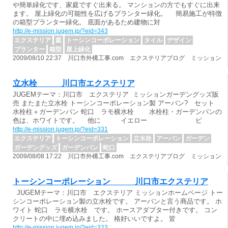
や簡単緑化です、家庭ですぐ出来る。 マンションの方でもすぐに出来
ます。 屋上緑化の可能性を広げるプランター緑化。 簡易施工が特徴
の箱型プランター緑化。 底面があるため建物に対
http://e-mission.jugem.jp/?eid=343
エクステリア
庭
トーシンコーポレーション
タイル
デザイン
プランター
箱型
屋上緑化
2009/08/10 22:37 川口市外構工事.com エクステリアブログ ミッション
立水栓 川口市エクステリア
JUGEMテーマ：川口市 エクステリア ミッションガーデングッズ販
売 またまた立水栓 トーシンコーポレーション製 アーバン? セット
水栓柱＋ガーデンパン 蛇口 ラモ横水栓 水栓柱・ガーデンパンの
色は、ホワイトです。 他に イエロー ピ
http://e-mission.jugem.jp/?eid=331
エクステリア
トーシンコーポレーション
立水栓
アーバン
ガーデン
ガーデングッズ
ガーデンパン
蛇口
2009/08/08 17:22 川口市外構工事.com エクステリアブログ ミッション
トーシンコーポレーション 川口市エクステリア
JUGEMテーマ：川口市 エクステリア ミッションホームページ トー
シンコーポレーション製の立水栓です。 アーバンと言う商品です。 ホ
ワイト 蛇口 ラモ横水栓 です。 ホースアダプター付きです。 コン
クリートの中に埋め込みました。 格好いいですよ。 皆
http://e-mission.jugem.jp/?eid=323