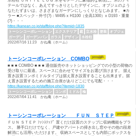
水栓柱 ＵＮＩＴＥ ＬＯＧ 木をモチーフに象徴的な表現に。木のディ
テールではなく、あえてすっきりとしたデザインに。オブジェのよう
なたたずまいは、さまざまなガーデンにしっくりとなじみます。 ■カ
ラー ■スペック・外寸(?)：W495 x H1100（全高1300）x D193・重量
(?)・・・
https://kanean.co.jp/staffblog.php?itemid=1835
トーシンコーポレーション
エクステリア
庭
立水栓
塗装
オブジェ
ガーデン
ガーデンパン
ガラス
デザイン
水栓柱
2022/07/16 11:23 かね庵（ホーム）
トーシンコーポレーション COMBO
■ ■ ■ COMBO ■ ■ ■ 通信販売やネットショッピングでの小型の荷物の
受け取りに最適。スペースに合わせてサイズをお選び頂けます。 据え
置き設置コンボミドルタイプは据え置き設置することも出来ます。据
え置き設置するための施工台座がありどこにでも宅配・・・
https://kanean.co.jp/staffblog.php?itemid=1830
トーシンコーポレーション
コンボ
ミドル
楡
2022/07/04 11:41 かね庵（ホーム）
トーシンコーポレーション ＦＵＮ ＳＴＥＰ
ＦＵＮ ＳＴＥＰ ﾌｧﾝｽﾃｯﾌﾟ 置くだけ設置のステップに収納機能をプラ
ス。 勝手口だけでなく、戸建やアパートの掃き出し窓やその他の段差
解消にも活用いただけます。 収納スペースとしても内部にボックスを