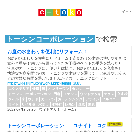
「イート
トーシンコーポレーション
で検索
お庭の水まわりを便利にリフォーム！
お庭の水まわりを便利にリフォーム！庭まわりの水道の使いやすさは
意外と重要！遊びから帰ってきたお子様やペットの手足を洗ったり、
洗車やガーデニングに、使い方は様々。お庭の水まわりを充実させ、
快適なお庭空間でのガーデニングや水遊びを通じて、ご家族やご友人
との素敵な時間を過ごしませんか？ガーデニングにペット・・・
https://widealumi.com/works.php?itemid=3085
エクステリア
外構
庭
オンリーワン
タカショー
トーシンコーポレーション
門扉
フェンス
ウッドデッキ
テラス
立水栓
タイル
床
ウッド
ガーデン
ガーデンシンク
デザイン
バルコニー
ライト
リベルタ
水受け
水栓柱
レモン
菜園
野菜
2023/07/13 08:30 ワイドアルミ（ホーム）
トーシンコーポレーション ユナイト ログ