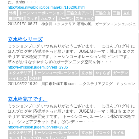
た。&nbs・・・
http://blog.niwablo.jp/oosiman/kiji/116206.html
外構
トーシンコーポレーション
三協立山アルミ
三協立山
三協
立山
機能門柱
ウッド
カムフィ
ガーデン
スティック
2012/01/31 08:27 神奈川 エクステリア 湘南の風 ガーデンコンシェルジュ
立水栓シリーズ
ミッションブログ いつもありがとうございます。 にほんブログ村 に
ほんブログ村 応援ポチっと願います。 JUGEMテーマ：川口市 エクス
テリア 立水栓完了です。トーシンコーポレーション製 ピンクです。
草木がおりなすやすらぎのガーデン二ング空間を飾・・・
http://e-mission.jugem.jp/?eid=2935
エクステリア
トーシンコーポレーション
立水栓
やすらぎ
ガーデン
ハイセンス
水栓柱
2011/08/22 19:39 川口市外構工事.com エクステリアブログ ミッション
立水栓完了です。
ミッションブログ いつもありがとうございます。 にほんブログ村 に
ほんブログ村 応援ポチっと願います。 JUGEMテーマ：川口市 エクス
テリア 立水栓設置完了です。 トーシンコーポレーション製の立水栓で
す。 シンピアフラットです。(ダンディー・・・
http://e-mission.jugem.jp/?eid=2932
エクステリア
トーシンコーポレーション
立水栓
ブロック
タイル
ガラス
ガラスブロック
シンピア