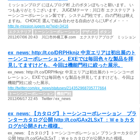
ミッションブログ にほんブログ村 上のボタンぽちっと願います。 い
つもありがとうございます。 JUGEMテーマ：川口市 エクステリア ト
ーシンコーポレーション製です。システム門柱です。白の門柱は映え
ますね。 CHOICE 選んで組み合わせる自由がさらにUPイメ・・・
http://e-mission.jugem.jp/?eid=3416
エクステリア
トーシンコーポレーション
デザイン
ボタン
2012/07/06 20:43 川口市外構工事.com エクステリアブログ ミッション
ex_news: http://t.co/DRPHknjz 中京エリアは初出展のト
ーシンコーポレーション。EXEでは毎回色々な製品を拝
見してますけども、今回は機能門柱に絞った展示。
ex_news: http://t.co/DRPHknjz 中京エリアは初出展のトーシンコーポ
レーション。EXEでは毎回色々な製品を拝見してますけども、今回は
機能門柱に絞った展示。
http://twitter.com/ex_news/statuses/214352968705777664
トーシンコーポレーション
機能門柱
2012/06/17 22:45 Twitter / ex_news
ex_news: 【カタログ】トーシンコーポレーション プラ
ンターカタログ公開 http://t.co/GAx2LSxT ：Ｗｅｂカタ
ログが公開された模様。
ex_news: 【カタログ】トーシンコーポレーション プランターカタログ
公開 http://t.co/GAx2LSxT ：Ｗｅｂカタログが公開された模様。