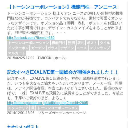
【トーシンコーポレーション】機能門柱 アンニース
トーシンコーポレーション 様よりアン ニース240珍しい角柱型の機能
門柱なのが特徴です。コンパクトでありながら、素朴で可愛くオシャ
レなデザインです。オプション品（照明・表札・ポスト）をお選びい
ただく事が可能で好きにデザイン・カスタマイズをすることが出来ま
す。FRP製の機能門柱です。・・・
http://emiook.com/?itemid=630
トーシンコーポレーション
機能門柱
照明
表札
ポスト
タイル
インターホン
ガーデン
ガラス
デザイン
ニース
マリンランプ
マルカート
2015/02/25 17:02 EMIOOK（ホーム）
記念すべきEXALIVE第一回総会が開催されました！！
記念すべき、EXALIVE第１回総会を、神奈川県箱根湯本で行いまし
た。いつも多大なるご協力をいただいております、メーカー様、問屋
様、メディア関係者様。本当にありがとうございました。皆様のおか
げで、（株）EXALIVEも飛躍的に成長することができました。今後と
も、手厚いご愛好のほど、よろしく
http://breezegarden.co.jp/staffblog.php?itemid=2805
エクステリア
庭
トーシンコーポレーション
2014/12/01 18:06 ブリーズガーデンホームページ
かわいいポスト