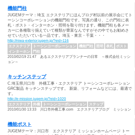
機能門柱
JUGEMテーマ：埼玉 エクステリアにほんブログ村以前の展示会にてト
ーシンコーポレーションの機能門柱です。写真の通り、この門柱に表
札・ポスト・インターホン・照明を取り付けます。機能門柱も各メー
カーに各種取り揃えていて種類が豊富なんですがその中でもお勧めさ
せていただいている一品です。埼玉・東京・千葉・・・
http://niwa-exterior.jugem.jp/?eid=116
エクステリア
トーシンコーポレーション
機能門柱
照明
表札
ポスト
インターホン
門柱
2010/02/19 21:47 あるエクステリアプランナーの日常 ～株式会社ミッシ
ョン～
キッチンステップ
C.埼玉県川口市 外構工事・エクステリア トーシンコーポレーション
GRC製品 キッチンステップです。 新築、リフォームなどには、最適で
す。
http://e-mission.jugem.jp/?eid=1020
エクステリア
外構
トーシンコーポレーション
ステップ
2010/01/30 13:33 川口市外構工事.com エクステリアブログ ミッション
機能ポスト
JUGEMテーマ：川口市 エクステリア ミッションホームページ トー