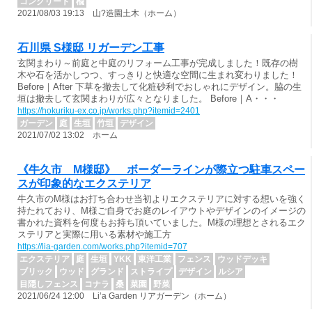
コンクリート
楡
2021/08/03 19:13 山?造園土木（ホーム）
石川県 S様邸 リガーデン工事
玄関まわり～前庭と中庭のリフォーム工事が完成しました！既存の樹
木や石を活かしつつ、すっきりと快適な空間に生まれ変わりました！
Before｜After 下草を撤去して化粧砂利でおしゃれにデザイン。脇の生
垣は撤去して玄関まわりが広々となりました。 Before｜A・・・
https://hokuriku-ex.co.jp/works.php?itemid=2401
ガーデン
庭
生垣
竹垣
デザイン
2021/07/02 13:02 ホーム
《牛久市 M様邸》 ボーダーラインが際立つ駐車スペー
スが印象的なエクステリア
牛久市のM様はお打ち合わせ当初よりエクステリアに対する想いを強く
持たれており、M様ご自身でお庭のレイアウトやデザインのイメージの
書かれた資料を何度もお持ち頂いていました。M様の理想とされるエク
ステリアと実際に用いる素材や施工方
https://lia-garden.com/works.php?itemid=707
エクステリア
庭
生垣
YKK
東洋工業
フェンス
ウッドデッキ
ブリック
ウッド
グランド
ストライプ
デザイン
ルシア
目隠しフェンス
コナラ
桑
菜園
野菜
2021/06/24 12:00 Li’a Garden リアガーデン（ホーム）