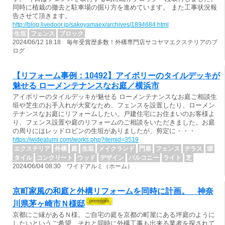
同時に植栽の撤去と駐車場の掘り方を進めています。 また工事状況報
告させて頂きます。
http://blog.livedoor.jp/sakoyamaex/archives/1894684.html
生垣
フェンス
ブロック
2024/06/12 18:18 毎年受賞歴多数！外構専門店サコヤマエクステリアのブ
ログ
【リフォーム事例：10492】アイボリーのタイルデッキが
魅せる ローメンテナンスなお庭／横浜市
アイボリーのタイルデッキが魅せる ローメンテナンスなお庭ご相談生
垣や芝生のお手入れが大変なため、フェンスを設置したり、ローメン
テナンスなお庭にリフォームしたい。戸建住宅にお住まいのお客様よ
り、フェンス設置や庭のリフォームのご相談をいただきました。お庭
の周りにはレッドロビンの生垣がありましたが、剪定に・・・
https://widealumi.com/works.php?itemid=3519
エクステリア
外構
庭
生垣
メイクランド
門扉
フェンス
テラス
塀
タイル
コンクリート
ウッド
デザイン
バルコニー
ライト
芝
2024/06/04 08:30 ワイドアルミ（ホーム）
京町家風の和庭と外構リフォームを同時に計画。 神奈
川県茅ヶ崎市Ｎ様邸
京都にご縁があるＮ様。ご自宅の庭を京都の町屋にある坪庭のように
したいというご希望、それと同時に外構工事も出来る業者を探されて