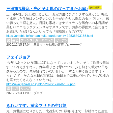
三田市N様邸・光とそよ風の戻ってきたお庭♪
三田市N様、完工致しました。 剪定の度にチクチクする葉っぱ。幅広
く成長した生垣はメンテナンスも手がかかりお悩みのタネでした。 思
い切って生垣を撤去。目隠し素材にはナチュラルな風合いの木目調が
美しいエコモックフェンスがオススメです。お家の雰囲気に合わせて
お選びいただけなんといっても『樹脂製』な??????
https://ameblo.jp/kanean-kulta-garden/entry-12536893165.html
庭
生垣
フェンス
ガーデニング
ガーデン
2020/12/15 17:04 三田市・かね庵の裏庭ブローーーグ
フェイジョア
今年もあっという間に12月になってしまいました。そして昨日今日は
すごく冷えますね～。例年通りとは思いつつ、少し前まで暖かい日も
多かったので、体が慣れていないせいか、すごく寒く感じます（＞
＜） さて、そんな本日の写真は、先日まで工事に伺っていたお客様の
お庭でたくさんなっていたのを・・・
http://www.jena-ls.co.jp/blog/2020/12/post-159.php
庭
生垣
リンゴ
2020/12/03 11:00 ブログ
きれいです。黄金マサキの生け垣
先日お世話になりました。北茂安町のT様邸 今まで一部枯れてた生垣