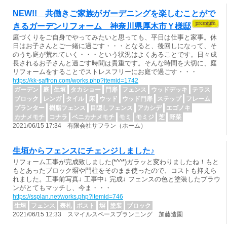
NEW!! 共働きご家族がガーデニングを楽しむことがで
きるガーデンリフォーム 神奈川県厚木市Ｙ様邸
庭づくりをご自身でやってみたいと思っても、平日は仕事と家事。休
日はお子さんとご一緒に過ごす・・・となると、後回しになって、そ
のうち庭が荒れていく・・・という状況はよくあることです。日々成
長されるお子さんと過ごす時間は貴重です。そんな時間を大切に、庭
リフォームをすることでストレスフリーにお庭で過ごす・・・
https://kk-saffron.com/works.php?itemid=1742
ガーデン
庭
生垣
タカショー
門扉
フェンス
ウッドデッキ
テラス
ブロック
レンガ
タイル
床
ウッド
ウッド門扉
ステップ
フレーム
プランター
樹脂フェンス
目隠しフェンス
アカシデ
エゴノキ
カナメモチ
コナラ
ベニカナメモチ
モミ
モミジ
芝
野菜
2021/06/15 17:34 有限会社サフラン（ホーム）
生垣からフェンスにチェンジしました♪
リフォーム工事が完成致しました(*^^*)ガラッと変わりましたね！もと
もとあったブロック塀や門柱をそのまま使ったので、コストも抑えら
れました。工事前写真↓ 工事中↓ 完成↓ フェンスの色と塗装したブラウ
ンがとてもマッチし、今ま・・・
https://ssplan.net/works.php?itemid=746
生垣
フェンス
表札
ポスト
塀
塗装
ブロック
2021/06/15 12:33 スマイルスペースプランニング 加藤造園