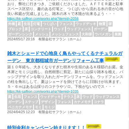
おり、弊社に行きつき、ご依頼くださいました。ＡＦＴＥＲ庭と駐車
スペース区切り、趣のある灯篭と、つくばいから流れる水の音が心地
良い和庭が完成しました。雑木の木々で木陰が出来るよう・・・
https://kk-saffron.com/works.php?itemid=2058
外構
庭
生垣
灯篭
つくばい
フェンス
ウッドデッキ
物置
塀
ブロック
床
コンクリート
ウッド
ウッドフェンス
ガーデン
ガーデンシンク
メッシュ
メッシュフェンス
大和塀
ウバメガシ
菜園
2024/05/17 20:16 有限会社サフラン（ホーム）
雑木とシェードで心地良く鳥もやってくるナチュラルガ
ーデン 東京都稲城市ガーデンリフォーム工事
築１０年経ち、大きくなりすぎた樹木や生垣のあるＫ様邸のお庭。金
木犀とモミジは残し、自然樹形に剪定。新たに山採り雑木を植え、パ
ッシブデザインを取り入れたガーデンリフォームを。ウッドフェンス
の柱を角出しして、夏はシェードを掛けてさらに日除けが出来ます。
５・６ｍはある山採りのコナラやソロ。下枝がないのでス・・・
https://kk-saffron.com/works.php?itemid=1035
庭
生垣
フェンス
ウッドデッキ
テラス
床
ウッド
ウッドフェンス
ガーデン
ステップ
デザイン
フォレス
カナメモチ
コナラ
ベニカナメモチ
モミ
モミジ
2024/04/25 12:23 有限会社サフラン（ホーム）
特別金利キャンペーン始まります！！