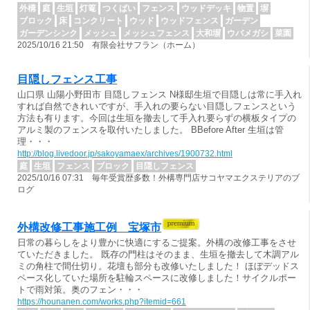
外構
庭
生垣
灯篭
つくばい
フェンス
ウッドデッキ
物置
塀
ブロック
床
コンクリート
ウッド
ウッドフェンス
ガーデン
ガーデンシンク
メッシュ
メッシュフェンス
大和塀
ウバメガシ
菜園
2025/10/16 21:50 有限会社サフラン（ホーム）
目隠しフェンス工事
山口県 山陽小野田市 目隠しフェンス N様邸生垣で目隠しは常に手入れ
すれば自然できれいですが、手入れの要らない目隠しフェンスという
方法も有ります。今回は生垣を撤去して手入れ要らずの横板タイプの
アルミ製のフェンスを取付いたしました。 BBefore After 生垣は管
理・・・
http://blog.livedoor.jp/sakoyamaex/archives/1900732.html
庭
生垣
フェンス
ブロック
目隠しフェンス
2025/10/16 07:31 毎年受賞歴多数！外構専門店サコヤマエクステリアのブ
ログ
外構改修工事施工例 宝塚市
日常の暮らしをより豊かに快適にするご提案。外構の改修工事をさせ
ていただきました。 既存の門柱はそのまま、生垣を撤去して木調アル
ミの角柱で間仕切り。花壇も部分も改修いたしました！ ほぼデッドス
ペース化していた場所を駐輪スペースに改修しました！サイクルポー
トで雨対策。奥のフェン・・・
https://hounanen.com/works.php?itemid=661