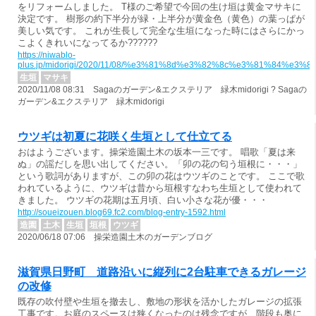
をリフォームしました。 T様のご希望で今回の生け垣は黄金マサキに
決定です。 樹形の約下半分が緑・上半分が黄金色（黄色）の葉っぱが
美しい気です。 これが生長して完全な生垣になった時にはさらにかっ
こよくきれいになってるか??????
https://niwablo-
plus.jp/midorigi/2020/11/08/%e3%81%8d%e3%82%8c%e3%81%8
生垣
マサキ
2020/11/08 08:31 Sagaのガーデン&エクステリア 緑木midorigi ? Sagaの
ガーデン&エクステリア 緑木midorigi
ウツギは初夏に花咲く生垣として仕立てる
おはようございます。操栄造園土木の坂本一三です。 唱歌「夏は来
ぬ」の謡だしを思い出してください。「卯の花の匂う垣根に・・・」
という歌詞がありますが、この卯の花はウツギのことです。 ここで歌
われているように、ウツギは昔から垣根すなわち生垣として使われて
きました。 ウツギの花期は五月頃、白い小さな花が優・・・
http://soueizouen.blog69.fc2.com/blog-entry-1592.html
造園
土木
生垣
垣根
ウツギ
2020/06/18 07:06 操栄造園土木のガーデンブログ
滋賀県日野町 道路沿いに縦列に2台駐車できるガレージ
の改修
既存の吹付壁や生垣を撤去し、敷地の形状を活かしたガレージの拡張
工事です。お庭のスペースは狭くなったのは残念ですが、階段も奥に