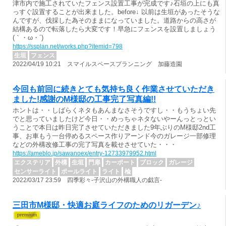
津市内で施工されていたフェンス設置工事が完成です♪石垣の上にも真
っすぐ設置することが出来ました。before↓ 以前は生垣があったそうな
んですが、伐採した為そのままになっていました。道路からの高さが
結構あるので転落したら大変です！早急にフェンスを設置しましょう
(｀・ω・´)ゞ
https://ssplan.net/works.php?itemid=798
生垣
フェンス
2022/04/19 10:21 スマイルスペースプランニング 加藤造園
今回も前回に続きとても気持ち良く作業させていただき
ました!感謝のM様邸の工事完了写真編!!
ホントは・・しばらくネタもあんまなさそうですし・・もうちょい先
でと思っていましたけど今日・・めっちゃネタないやーんっとっとい
うことで本日は昨日完了させていただきました9年ぶりのM様邸2nd工
事、お車もう一台停めるスペース作りアーンド今のガレージ一部修理
などの外構改修工事の完了写真を載せさせていた・・・
https://ameblo.jp/sawanoex/entry-12733979952.html
エクステリア
外構
生垣
門扉
カーポート
ブロック
ガレージ
センサーライト
ポールライト
ライト
楡
2022/03/17 23:59 四季彩々-子沢山の外構職人の戯言-
三田市M様邸・快適お庭ライフのためのリガーデン♪