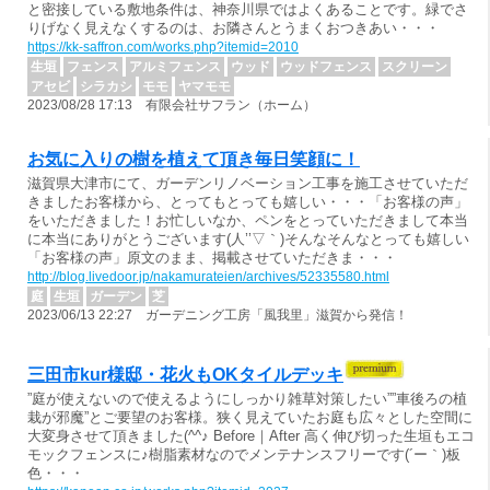
と密接している敷地条件は、神奈川県ではよくあることです。緑でさ
りげなく見えなくするのは、お隣さんとうまくおつきあい・・・
https://kk-saffron.com/works.php?itemid=2010
生垣
フェンス
アルミフェンス
ウッド
ウッドフェンス
スクリーン
アセビ
シラカシ
モモ
ヤマモモ
2023/08/28 17:13 有限会社サフラン（ホーム）
お気に入りの樹を植えて頂き毎日笑顔に！
滋賀県大津市にて、ガーデンリノベーション工事を施工させていただ
きましたお客様から、とってもとっても嬉しい・・・「お客様の声」
をいただきました！お忙しいなか、ペンをとっていただきまして本当
に本当にありがとうございます(人’’▽｀)そんなそんなとっても嬉しい
「お客様の声」原文のまま、掲載させていただきま・・・
http://blog.livedoor.jp/nakamurateien/archives/52335580.html
庭
生垣
ガーデン
芝
2023/06/13 22:27 ガーデニング工房「風我里」滋賀から発信！
三田市kur様邸・花火もOKタイルデッキ
”庭が使えないので使えるようにしっかり雑草対策したい””車後ろの植
栽が邪魔”とご要望のお客様。狭く見えていたお庭も広々とした空間に
大変身させて頂きました(^^♪ Before｜After 高く伸び切った生垣もエコ
モックフェンスに♪樹脂素材なのでメンテナンスフリーです(´ー｀)板
色・・・