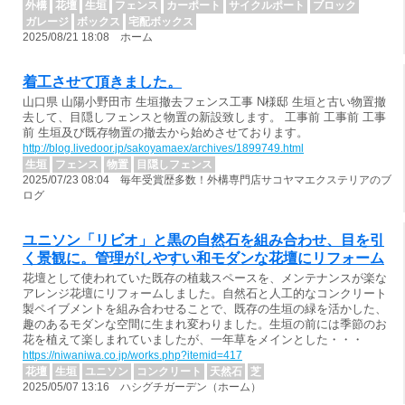
外構
花壇
生垣
フェンス
カーポート
サイクルポート
ブロック
ガレージ
ボックス
宅配ボックス
2025/08/21 18:08 ホーム
着工させて頂きました。
山口県 山陽小野田市 生垣撤去フェンス工事 N様邸 生垣と古い物置撤
去して、目隠しフェンスと物置の新設致します。 工事前 工事前 工事
前 生垣及び既存物置の撤去から始めさせております。
http://blog.livedoor.jp/sakoyamaex/archives/1899749.html
生垣
フェンス
物置
目隠しフェンス
2025/07/23 08:04 毎年受賞歴多数！外構専門店サコヤマエクステリアのブ
ログ
ユニソン「リビオ」と黒の自然石を組み合わせ、目を引
く景観に。管理がしやすい和モダンな花壇にリフォーム
花壇として使われていた既存の植栽スペースを、メンテナンスが楽な
アレンジ花壇にリフォームしました。自然石と人工的なコンクリート
製ペイブメントを組み合わせることで、既存の生垣の緑を活かした、
趣のあるモダンな空間に生まれ変わりました。生垣の前には季節のお
花を植えて楽しまれていましたが、一年草をメインとした・・・
https://niwaniwa.co.jp/works.php?itemid=417
花壇
生垣
ユニソン
コンクリート
天然石
芝
2025/05/07 13:16 ハシグチガーデン（ホーム）