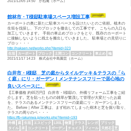
2021/12/05 14:50 かね庵（ホーム）
館林市・T様邸駐車場スペース増設工事
カーポートの奥に新たに駐車スペースを設けたいとのご依頼。植木の
生垣を伐採し、下のブロックを撤去しての工事です。 こちらの入口も
加工していきます。 手前の車止めブロックをとり、既存のカーポート
に接触しないように残土を搬出していきました。 駐車場との見切りに
ブロッ・・・
http://nakaen.net/works.php?itemid=323
生垣
カーポート
ブロック
土間コン
コンクリート
車止め
楡
2021/11/17 14:23 株式会社中島園芸（ホーム）
白井市・I様邸 芝の庭からタイルデッキ＆テラスの「ら
く庭」にリ・ガーデン！メンテナンスフリーで居心地の
良いスペースに。
【工事価格 約65万円】 白井市・I様邸の、外構リフォーム工事をご紹
介します。芝を貼ったものの雑草が繁茂して管理が大変だったお庭
を、テラスのあるメンテナンスフリーの楽庭にリ・ガーデンしまし
た。 Before｜After 工事は、まず枯れてしまった樹木と芝を掘り取り、
テラスの周りのベ・・・
https://fb-rakuniwa.jp/works.php?itemid=193
外構
庭
生垣
エスビック
LIXIL
物置
テラス
レンガ
ブリック
タイル
床
コンクリート
ガーデン
チョイス
フィール
天然石
芝