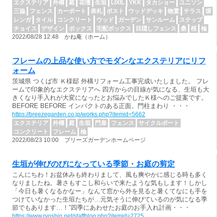
エクステリア
外構
庭
花壇
生垣
LIXIL
YKK
タカショー
ユニソン
三協
フェンス
カーポート
表札
ポスト
ウッドデッキ
物置
テラス
塀
レンガ
タイル
コンクリート
ウッド
ガーデン
サンルーム
ステップ
チョイス
デザイン
ボックス
宅配ボックス
目隠しフェンス
桑
桜
楡
2022/08/28 12:48 かね庵（ホーム）
フレームの上品な使い方でモダンなエクステリアにリフ
ォーム
茨城県 つくば市 Ｋ様邸 外構リフォーム工事完成いたしました。 フレ
ームで印象的なエクステリアへ 四方からの目線が気になる、生垣も大
きくなり手入れが大変になったとお悩みでしたＫ様へのご提案です。
BEFORE BEFORE インパクトのある正面。門柱まわり ・・・
https://breezegarden.co.jp/works.php?itemid=5662
エクステリア
外構
庭
生垣
門扉
フェンス
サイクルポート
コンクリート
フレーム
楡
2022/08/23 10:00 ブリーズガーデンホームページ
生垣が伸びのびになっている季節・お庭の剪定
こんにちわ！お盆休みも終わりまして、風も爽やかに感じる時も多く
なりましたね。暑さもすこし和らいで来たような気もします！しかし
「今日も暑くなるかなー」なんて窓から外を見ると暑くてなにも手を
つけていなかった生垣たちが…元気そうに伸びているのが気になる季
節でもあります…！”四季にあわせたお庭のお手入れ計画・・・
https://www.ryoshin.net/staffblog.php?itemid=2725