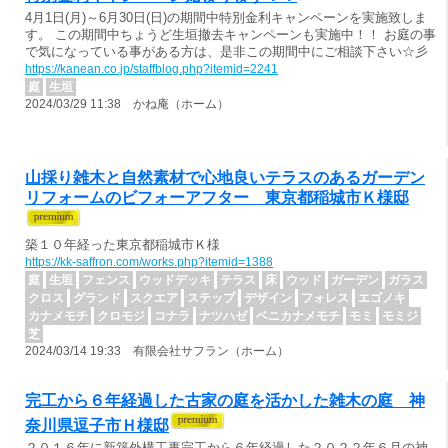
4月1日(月)～6月30日(日)の期間中特別金利キャンペーンを実施致しま
す。 この期間中ちょうど生垣撤去キャンペーンも実施中！！ お庭の事
で気になっている事がある方は、是非この期間中にご相談下さい☆彡
https://kanean.co.jp/staffblog.php?itemid=2241
庭
生垣
2024/03/29 11:38 かね庵（ホーム）
山採り雑木と自然素材で心地良いテラスのあるガーデン
リフォームのビフォーアフター 東京都稲城市Ｋ様邸
築１０年経った東京都稲城市Ｋ様
https://kk-saffron.com/works.php?itemid=1388
庭
生垣
フェンス
ウッドデッキ
テラス
床
ウッド
ガーデン
ガラス
クロス
グランド
スクエア
ステップ
デザイン
フォレス
エゴノキ
カナメモチ
クロモジ
コナラ
ナツハゼ
ベニカナメモチ
モミ
モミジ
芝
2024/03/14 19:33 有限会社サフラン（ホーム）
完工から６年経過した古家の庭を活かした雑木の庭 神
奈川県逗子市Ｈ様邸
２０１６年に新築外構工事完工から６年経過した２０２２年６月の神