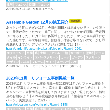
https://kanean.co.jp/staffblog.php?itemid=2220
生垣
フェンス
目隠しフェンス
2024/02/25 11:10 かね庵（ホーム）
Assemble Garden 12月の施工紹介
あっという間に過ぎた12月、今日が28日とは思えない早さ、いや速さ
で。天候が良かったので、施工に関してはひやひやせず順調に予定通
りに進みました。12月上旬に体調壊しましたが、やっと今本調子にな
った感じです。年末年始休暇、普段長い休みが取れないので、少し罪
悪感ありますが、デザインスタジオに関しては【1・・・
https://gardenlife-assemble.jp/staffblog.php?itemid=1961
エクステリア
外構
庭
生垣
リクシル
三協
カーポート
照明
テラス
タイル
インライト
エバースクリーン
カーボ
ガーデン
スクリーン
デザイン
パネル
フレーム
ライト
ルーバー
バラ
2023/12/28 11:51 ガーデンライフパートナー（ホーム）
2023年11月 リフォーム事例掲載一覧
2023年11月 リフォーム事例掲載一覧2023年11月のリフォーム事例を
UPした記事をまとめました。窓やお庭の事例や10月から始まりました
キャンペーンや新商品を紹介しております！ぜひご覧ください！補助
金のお知らせ『【2024年度断熱改修補助金】「住宅省エネ2024キャン
ペーン」実施決定！』2023・・・
https://widealumi.com/works.php?itemid=3358
エクステリア
外構
庭
生垣
エスビック
LIXIL
YKK
門扉
フェンス