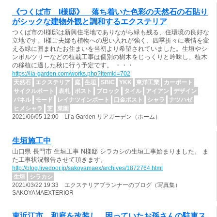
《つくば市 I様邸》 落ち着いた色彩の天然石の石貼り
がシックな建物外観と調和するエクステリア
つくば市のI様邸は新興住宅地でありながら緑も残る、住環境の良好な
立地です。I様ご夫婦も植物への思い入れが強く、四季折々に表情を変
える緑に囲まれたお住まいを当初より希望されていました。生垣やシ
ンボルツリーなどの植栽工事は個別の樹木をじっくりと吟味し、植木
の移植に適した秋に行う予定です。 ・・・
https://lia-garden.com/works.php?itemid=702
天然石
エクステリア
庭
生垣
SBIC
YKK
東洋工業
カーポート
サイクルポート
表札
ポスト
ブロック
タイル
アイアン
デザイン
パネル
モード
レイナツインポート
口金ポスト
シャラ
ナツハゼ
ヒメシャラ
芝
菜園
2021/06/05 12:00 Li’a Garden リアガーデン（ホーム）
生垣施工中
山口県 長門市 生垣工事 N様邸 シラカシの生垣工事始まりました。 ま
た工事状況報告させて頂きます。
http://blog.livedoor.jp/sakoyamaex/archives/1872764.html
生垣
シラカシ
2021/03/22 19:33 エクステリアプランナーのブログ（写真集）
SAKOYAMAEXTERIOR
東近江市 和庭を改装し、困っていたお孫さんの駐車ス