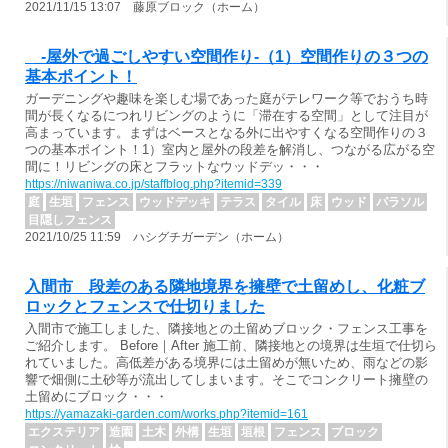
2021/11/15 13:07 藤原ブロック（ホーム）
-屋外で過ごしやすい空間作り-（1）空間作りの３つの
基本ポイント！
ガーデニングや趣味を楽しむ場であった庭がテレワーク等でおうち時
間が長くなるにつれリビングのように「滞在する空間」として注目が
高まっています。まずはベースとなる外に出やすくなる空間作りの３
つの基本ポイント！1）室内と屋外の段差を解消し、つながる広がる空
間に！リビングの床とフラットなウッドデッ・・・
https://niwaniwa.co.jp/staffblog.php?itemid=339
庭
生垣
フェンス
ウッドデッキ
テラス
タイル
床
ウッド
パラソル
目隠しフェンス
2021/10/25 11:59 ハシグチガーデン（ホーム）
入間市 段差のある隣地境界を擁壁で土留めし、化粧ブ
ロックとフェンスで仕切りました
入間市で施工しました、隣接地との土留めブロック・フェンス工事を
ご紹介します。 Before｜After 施工前、隣接地との境界は生垣で仕切ら
れていました。高低差がある境界には土留めが無いため、雨などの影
響で畑側に土砂等が流出してしまいます。そこでコンクリート擁壁の
土留めにブロック・・・
https://yamazaki-garden.com/works.php?itemid=161
エクステリア
造園
土木
外構
生垣
垣根
フェンス
ブロック