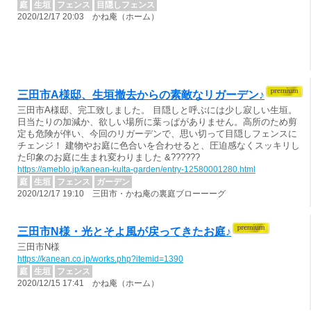
庭
生垣
フェンス
目隠しフェンス
2020/12/17 20:03 かね庵（ホーム）
三田市A様邸、生垣撤去からの素敵なリガーデン♪
三田市A様邸、完工致しました。 目隠しと呼ぶには少し寂しい生垣。
日当たりの加減か、欲しい場所に葉っぱがありません。高所のため剪
定も危険が伴い、今回のリガーデンで、思い切って目隠しフェンスに
チェンジ！ 建物やお庭に色合いを合わせると、圧迫感なくスッキリし
た印象のお庭に生まれ変わりました &??????
https://ameblo.jp/kanean-kulta-garden/entry-12580001280.html
庭
生垣
フェンス
ガーデン
2020/12/17 19:10 三田市・かね庵の裏庭ブローーーグ
三田市N様・光とそよ風が戻ってきたお庭♪
三田市N様
https://kanean.co.jp/works.php?itemid=1390
庭
生垣
フェンス
2020/12/15 17:41 かね庵（ホーム）