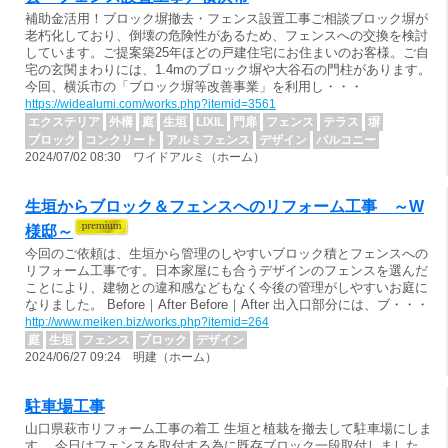
補助金活用！ブロック塀撤去・フェンス設置工事ご相談ブロック塀が
老朽化しており、倒壊の危険性があるため、フェンスへの交換を検討
しています。ご提案築25年ほどの戸建住宅にお住まいのお客様。ご自
宅の玄関まわりには、1.4mのブロック塀や大谷石の門柱があります。
今回、横浜市の「ブロック塀等改善事業」を利用し・・・
https://widealumi.com/works.php?itemid=3561
エクステリア
外構
庭
生垣
LIXIL
門扉
フェンス
テラス
塀
ブロック
コンクリート
アルミフェンス
デザイン
バルコニー
2024/07/02 08:30 ワイドアルミ（ホーム）
生垣からブロック＆フェンスへのリフォーム工事 ～W
様邸～
今回のご依頼は、生垣から管理のしやすいブロック積とフェンスへの
リフォーム工事です。日本家屋にも合うデザインのフェンスを選んだ
ことにより、建物との違和感などもなく今後の管理がしやすいお庭に
なりました。 Before｜After Before｜After 出入口部分には、ブ・・・
http://www.meiken.biz/works.php?itemid=264
庭
生垣
フェンス
ブロック
デザイン
2024/06/27 09:24 明建（ホーム）
駐車場工事
山口県萩市リフォーム工事の着工 生垣と植栽を撤去して駐車場にしま
す。 今日はフェンスを取付する為に既存ブロック一段取付しました。