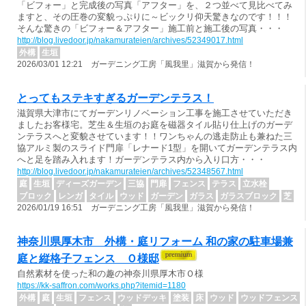
「ビフォー」と完成後の写真「アフター」を、２つ並べて見比べてみ
ますと、その圧巻の変貌っぷりに～ビックリ仰天驚きなのです！！！
そんな驚きの「ビフォー＆アフター」施工前と施工後の写真・・・
http://blog.livedoor.jp/nakamurateien/archives/52349017.html
外構
生垣
2026/03/01 12:21 ガーデニング工房「風我里」滋賀から発信！
とってもステキすぎるガーデンテラス！
滋賀県大津市にてガーデンリノベーション工事を施工させていただき
ましたお客様宅。芝生＆生垣のお庭を磁器タイル貼り仕上げのガーデ
ンテラスへと変貌させています！！ワンちゃんの逃走防止も兼ねた三
協アルミ製のスライド門扉「レナード1型」を開いてガーデンテラス内
へと足を踏み入れます！ガーデンテラス内から入り口方・・・
http://blog.livedoor.jp/nakamurateien/archives/52348567.html
庭
生垣
ディーズガーデン
三協
門扉
フェンス
テラス
立水栓
ブロック
レンガ
タイル
ウッド
ガーデン
ガラス
ガラスブロック
芝
2026/01/19 16:51 ガーデニング工房「風我里」滋賀から発信！
神奈川県厚木市 外構・庭リフォーム 和の家の駐車場兼
庭と縦格子フェンス Ｏ様邸
自然素材を使った和の趣の神奈川県厚木市Ｏ様
https://kk-saffron.com/works.php?itemid=1180
外構
庭
生垣
フェンス
ウッドデッキ
塗装
床
ウッド
ウッドフェンス