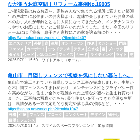
なが集うお庭空間｜リフォーム事例No.19005
ご相談愛着のあるお庭を、家族みんなで集まれる場所に変えたい築30
年の戸建てにお住まいのお客様より、趣味で楽しまれていたお庭の草
木のお手入れが年齢とともに大変になってきたため、メンテナンスの
しやすいお庭にしたいとご相談をいただきました。また、今回のリフ
ォームには「将来、息子さん家族にこの家を譲る前に外・・・
https://widealumi.com/works.php?itemid=4407
エクステリア
外構
庭
生垣
オンリーワン
YKK
タカショー
門扉
フェンス
カーポート
ウッドデッキ
テラス
立水栓
塀
ブロック
タイル
ウッド
バルコニー
フェイス
ヤード
ライティング
ライト
芝
2026/07/11 15:50 ワイドアルミ（ホーム）
亀山市 目隠しフェンスで視線を気にしない暮らしへ。
亀山市で施工されていた目隠しフェンス工事が完成しました。生垣か
ら木目調フェンスへ生まれ変わり、メンテナンス性とプライバシー性
を高めながら、住まい全体が洗練された上質な外観へと生まれ変わり
ました。工事前の写真がこちら↓長年住まいを守ってきた立派な生垣
は、風情がある一方で定期的な剪定や落ち葉の掃除など、・・・
https://ssplan.net/works.php?itemid=1047
外構
生垣
フェンス
ブロック
コンクリート
デザイン
物干し
目隠しフェンス
2026/07/10 11:45 スマイルスペースプランニング 加藤造園