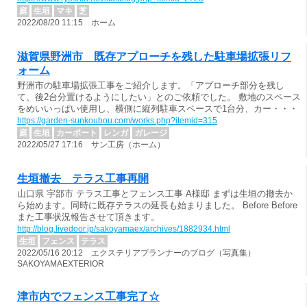
庭
生垣
マキ
芝
2022/08/20 11:15 ホーム
滋賀県野洲市 既存アプローチを残した駐車場拡張リフ
ォーム
野洲市の駐車場拡張工事をご紹介します。「アプローチ部分を残し
て、後2台分置けるようにしたい」とのご依頼でした。 敷地のスペース
をめいいっぱい使用し、横側に縦列駐車スペースで1台分、カー・・・
https://garden-sunkoubou.com/works.php?itemid=315
庭
生垣
カーポート
レンガ
ガレージ
2022/05/27 17:16 サン工房（ホーム）
生垣撤去 テラス工事再開
山口県 宇部市 テラス工事とフェンス工事 A様邸 まずは生垣の撤去か
ら始めます。同時に既存テラスの延長も始まりました。 Before Before
また工事状況報告させて頂きます。
http://blog.livedoor.jp/sakoyamaex/archives/1882934.html
生垣
フェンス
テラス
2022/05/16 20:12 エクステリアプランナーのブログ（写真集）
SAKOYAMAEXTERIOR
津市内でフェンス工事完了☆