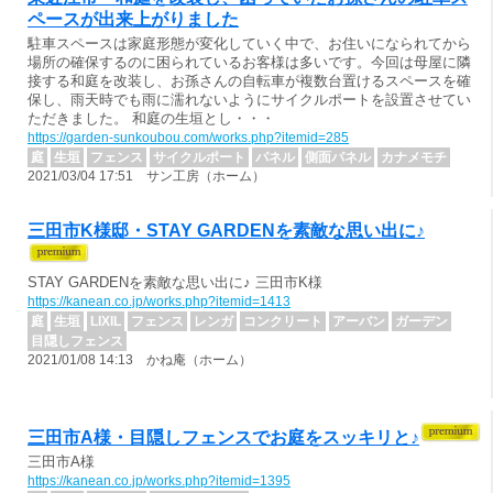
ペースが出来上がりました
駐車スペースは家庭形態が変化していく中で、お住いになられてから
場所の確保するのに困られているお客様は多いです。今回は母屋に隣
接する和庭を改装し、お孫さんの自転車が複数台置けるスペースを確
保し、雨天時でも雨に濡れないようにサイクルポートを設置させてい
ただきました。 和庭の生垣とし・・・
https://garden-sunkoubou.com/works.php?itemid=285
庭
生垣
フェンス
サイクルポート
パネル
側面パネル
カナメモチ
2021/03/04 17:51 サン工房（ホーム）
三田市K様邸・STAY GARDENを素敵な思い出に♪
STAY GARDENを素敵な思い出に♪ 三田市K様
https://kanean.co.jp/works.php?itemid=1413
庭
生垣
LIXIL
フェンス
レンガ
コンクリート
アーバン
ガーデン
目隠しフェンス
2021/01/08 14:13 かね庵（ホーム）
三田市A様・目隠しフェンスでお庭をスッキリと♪
三田市A様
https://kanean.co.jp/works.php?itemid=1395