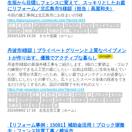
生垣から目隠しフェンスに変えて、スッキリとしたお庭
にリフォーム／北広島市S様邸（担当：高屋和夫）
今回の施工事例は北広島市にお住まいのS様
https://takayazouenn.com/works.php?itemid=845
造園
庭
生垣
ディーズガーデン
フェンス
ウッド
ウッドフェンス
ガーデン
樹脂フェンス
天然石
目隠しフェンス
ヒバ
2024/11/29 14:28 タカヤ造園（ホーム）
丹波市I様邸｜プライベートグリーンと上質なペイブメン
トが作り出す、優雅でアクティブな暮らし
丹波市I様邸の新築外構工事をご紹介します。I様のご要望は、・ゴルフ
の練習ができる人工芝の庭にしたい・以前は目隠しに生垣を植えてい
たが、管理が大変だったため、新しい庭ではメンテナンスが必要ない
目隠しにしたいとの事でした。広々としたスペース全体の段差をでき
るだけ少なくするため、設計の段階でそれぞれのエリ・・・
https://ysk-ysgarden.com/works.php?itemid=144
エクステリア
外構
庭
生垣
東洋工業
テラス
塀
ブロック
タイル
敷材
コンクリート
エッジ
ステップ
ダイナミ
デザイン
ミックス
天然石
バラ
モミ
モミジ
芝
2024/09/02 17:18 吉見左官工業（ホーム）
【リフォーム事例：15081】補助金活用！ブロック塀撤
去・フェンス設置工事／横浜市