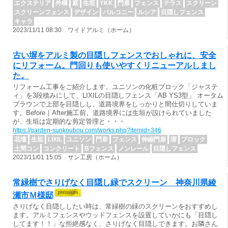
エクステリア
外構
庭
生垣
YKK
門扉
フェンス
テラス
スクリーン
スクリーンフェンス
デザイン
バルコニー
ルシア
目隠しフェンス
キャラ
2023/11/11 08:30 ワイドアルミ（ホーム）
古い塀をアルミ製の目隠しフェンスでおしゃれに、安全
にリフォーム。門回りも使いやすくリニューアルしまし
た。
リフォーム工事をご紹介します。ユニソンの化粧ブロック「ジャステ
ィ」を3段積みにして、LIXILの目隠しフェンス「AB YS3型」 オータム
ブラウンで上部を目隠しし、道路境界をしっかりと間仕切りしていま
す。Before｜After施工前、道路境界には生垣が設けられていました
が、生垣は定期的な剪定管理と・・・
https://garden-sunkoubou.com/works.php?itemid=346
花壇
生垣
LIXIL
ユニソン
門扉
フェンス
伸縮門扉
塀
ブロック
土間コン
コンクリート
Bフェンス
ノンレール
目隠しフェンス
2023/11/01 15:05 サン工房（ホーム）
常緑樹でさりげなく目隠し緑でスクリーン 神奈川県綾
瀬市Ｍ様邸
さりげなく目隠ししたい時は、常緑樹の緑のスクリーンをおすすめし
ます。アルミフェンスやウッドフェンスを設置していかにも「目隠し
してます！！」な拒絶感なく、さりげなく目隠しできます。お隣さん