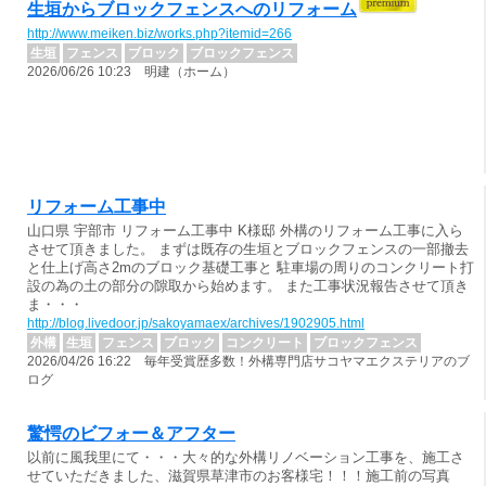
生垣からブロックフェンスへのリフォーム
http://www.meiken.biz/works.php?itemid=266
生垣
フェンス
ブロック
ブロックフェンス
2026/06/26 10:23 明建（ホーム）
リフォーム工事中
山口県 宇部市 リフォーム工事中 K様邸 外構のリフォーム工事に入ら
させて頂きました。 まずは既存の生垣とブロックフェンスの一部撤去
と仕上げ高さ2mのブロック基礎工事と 駐車場の周りのコンクリート打
設の為の土の部分の隙取から始めます。 また工事状況報告させて頂き
ま・・・
http://blog.livedoor.jp/sakoyamaex/archives/1902905.html
外構
生垣
フェンス
ブロック
コンクリート
ブロックフェンス
2026/04/26 16:22 毎年受賞歴多数！外構専門店サコヤマエクステリアのブ
ログ
驚愕のビフォー＆アフター
以前に風我里にて・・・大々的な外構リノベーション工事を、施工さ
せていただきました、滋賀県草津市のお客様宅！！！施工前の写真