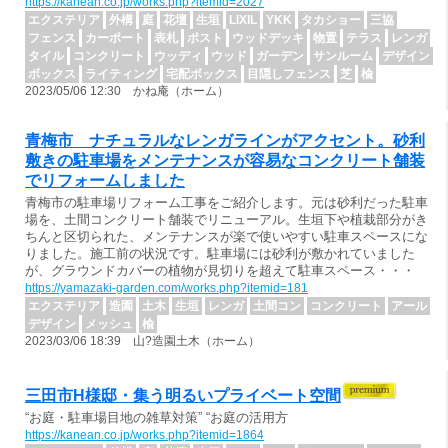
https://kanean.co.jp/works.php?itemid=2027
エクステリア
外構
庭
花壇
生垣
LIXIL
YKK
タカショー
三協
フェンス
カーポート
表札
ポスト
ウッドデッキ
物置
テラス
レンガ
タイル
コンクリート
ウッディ
ウッド
ガーデン
サンルーム
デザイン
ボックス
ライティング
宅配ボックス
目隠しフェンス
芝
楡
2023/05/06 12:30 かね庵（ホーム）
青梅市 ナチュラルなレンガラインがアクセント。砂利
敷きの駐車場をメンテナンスが容易なコンクリート舗装
でリフォームしました
青梅市の駐車場リフォーム工事をご紹介します。元は砂利だった駐車
場を、土間コンクリート舗装でリニューアル。生垣下や植栽部分がき
ちんと区切られた、メンテナンスが楽で使いやすい駐車スペースにな
りました。施工前の状況です。駐車場には砂利が敷かれていました
が、グラウンドカバーの植物が見切りを超えて駐車スペース・・・
https://yamazaki-garden.com/works.php?itemid=181
エクステリア
造園
土木
生垣
レンガ
土間コン
コンクリート
アール
デザイン
メッシュ
楡
2023/03/06 18:39 山?造園土木（ホーム）
三田市H様邸・集う明るいプライベート空間
“お庭・駐車場目地の雑草対策” “お庭の活用方
https://kanean.co.jp/works.php?itemid=1864