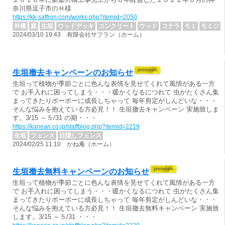
奈川県逗子市のＨ様
https://kk-saffron.com/works.php?itemid=2050
外構
庭
生垣
ウッドデッキ
コンクリート
ウッド
コナラ
モミ
モミジ
2024/03/10 19:43 有限会社サフラン（ホーム）
生垣撤去キャンペーンのお知らせ
生垣って植物が季節ごとに色んな表情を見せてくれて風情がある一方
で お手入れに困ってしまう・・・暖かくなるにつれて 虫がたくさん集
まってきたりボーボーに成長しちゃって 毎年剪定がしんどいな・・・
そんな悩みを抱えている方必見！！ 生垣撤去キャンペーン 実施致しま
す。3/15 ～５/31 の期・・・
https://kanean.co.jp/staffblog.php?itemid=2219
生垣
フェンス
目隠しフェンス
2024/02/25 11:10 かね庵（ホーム）
生垣撤去無料キャンペーンのお知らせ
生垣って植物が季節ごとに色んな表情を見せてくれて風情がある一方
で お手入れに困ってしまう・・・暖かくなるにつれて 虫がたくさん集
まってきたりボーボーに成長しちゃって 毎年剪定がしんどいな・・・
そんな悩みを抱えている方必見！！ 生垣撤去無料キャンペーン 実施致
します。3/15 ～５/31 ・・・