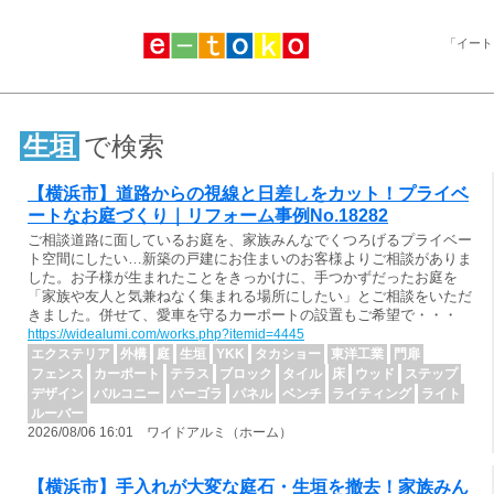
「イート
生垣
で検索
【横浜市】道路からの視線と日差しをカット！プライベ
ートなお庭づくり｜リフォーム事例No.18282
ご相談道路に面しているお庭を、家族みんなでくつろげるプライベー
ト空間にしたい…新築の戸建にお住まいのお客様よりご相談がありま
した。お子様が生まれたことをきっかけに、手つかずだったお庭を
「家族や友人と気兼ねなく集まれる場所にしたい」とご相談をいただ
きました。併せて、愛車を守るカーポートの設置もご希望で・・・
https://widealumi.com/works.php?itemid=4445
エクステリア
外構
庭
生垣
YKK
タカショー
東洋工業
門扉
フェンス
カーポート
テラス
ブロック
タイル
床
ウッド
ステップ
デザイン
バルコニー
パーゴラ
パネル
ベンチ
ライティング
ライト
ルーバー
2026/08/06 16:01 ワイドアルミ（ホーム）
【横浜市】手入れが大変な庭石・生垣を撤去！家族みん