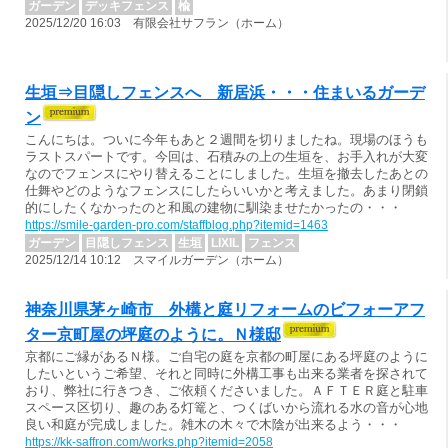
ガーデン
デッキフェンス
楡
2025/12/20 16:03 有限会社サフラン（ホーム）
生垣⇒目隠しフェンスへ 新居浜・・・住まいるガーデ
ン
こんにちは。ついに今年もあと２週間を切りましたね。現場のほうも
ラストスパートです。今回は、石積みの上の生垣を、お手入れが大変
なのでフェンスにやり替えることにしました。生垣を撤去したあとの
仕舞やどのようなフェンスにしたらいいかと考えました。あまり閉鎖
的にしたくなかったのと和風の建物に馴染ませたかったの・・・
https://smile-garden-pro.com/staffblog.php?itemid=1463
ガーデン
目隠しフェンス
生垣
LIXIL
フェンス
2025/12/14 10:12 スマイルガーデン（ホーム）
神奈川県茅ヶ崎市 外構と庭リフォームのビフォーアフ
ター京町屋の坪庭のように。Ｎ様邸
京都にご縁があるＮ様。ご自宅の庭を京都の町屋にある坪庭のように
したいというご希望、それと同時に外構工事も出来る業者を探されて
おり、弊社に行きつき、ご依頼くださいました。ＡＦＴＥＲ庭と駐車
スペース区切り、趣のある灯篭と、つくばいから流れる水の音が心地
良い和庭が完成しました。雑木の木々で木陰が出来るよう・・・
https://kk-saffron.com/works.php?itemid=2058