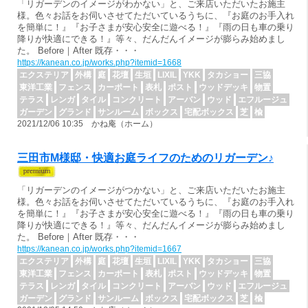
「リガーデンのイメージがわかない」と、ご来店いただいたお施主
様。色々お話をお伺いさせてただいているうちに、『お庭のお手入れ
を簡単に！』『お子さまが安心安全に遊べる！』『雨の日も車の乗り
降りが快適にできる！』等々、だんだんイメージが膨らみ始めまし
た。 Before｜After 既存・・・
https://kanean.co.jp/works.php?itemid=1668
エクステリア
外構
庭
花壇
生垣
LIXIL
YKK
タカショー
三協
東洋工業
フェンス
カーポート
表札
ポスト
ウッドデッキ
物置
テラス
レンガ
タイル
コンクリート
アーバン
ウッド
エフルージュ
ガーデン
グランド
サンルーム
ボックス
宅配ボックス
芝
楡
2021/12/06 10:35 かね庵（ホーム）
三田市M様邸・快適お庭ライフのためのリガーデン♪
「リガーデンのイメージがつかない」と、ご来店いただいたお施主
様。色々お話をお伺いさせてただいているうちに、『お庭のお手入れ
を簡単に！』『お子さまが安心安全に遊べる！』『雨の日も車の乗り
降りが快適にできる！』等々、だんだんイメージが膨らみ始めまし
た。 Before｜After 既存・・・
https://kanean.co.jp/works.php?itemid=1667
エクステリア
外構
庭
花壇
生垣
LIXIL
YKK
タカショー
三協
東洋工業
フェンス
カーポート
表札
ポスト
ウッドデッキ
物置
テラス
レンガ
タイル
コンクリート
アーバン
ウッド
エフルージュ
ガーデン
グランド
サンルーム
ボックス
宅配ボックス
芝
楡