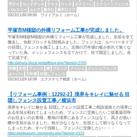
手すり
ウッドデッキ
テラス
ウッド
スクリーン
スクリーンフェンス
バルコニー
ルシア
勝手口
勝手口ドア
2023/11/30 09:00 ワイドアルミ（ホーム）
平塚市M様邸の外構リフォーム工事が完成しました。
平塚市M様邸M様邸の外構リフォーム工事が完成しました。生垣を全て
撤去し、化粧ブロックを2段積みました。フェンスは、ルーバータイプ
の目隠しフェンスを施工しました。北側の万年塀の板が折れて無くな
っていた為、メッシュフェンスを立てかけて、柱で固定しました。全
て完成です。
http://aihara-block.jp/staffblog.php?itemid=2705
外構
生垣
フェンス
塀
ブロック
メッシュ
メッシュフェンス
ルーバー
万年塀
目隠しフェンス
2023/11/29 16:08 エクステリア相原（ホーム）
【リフォーム事例：12292-2】境界をキレイに魅せる 目
隠しフェンス設置工事／横浜市
境界をキレイに魅せる 目隠しフェンス設置工事ご相談道路との境界に
ある生垣が枯れてしまったため、フェンスに交換したいご提案築20年
のお住まいのお客様。敷地の境界にあるフェンスはなく、高さが低い
柵や生垣がありました。枝が少なくなり、生垣として頼りなくなって
しまったため、すべて伐根し、フェンスに交換したい・・・
https://widealumi.com/works.php?itemid=3322