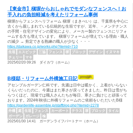
【東金市】槇塀からおしゃれでモダンなフェンスへ！お
手入れの負担軽減を考えたリフォーム事例
槇塀からフェンスへリフォーム 槇塀（まきべい）は、千葉県を中心に
古くから親しまれている伝統的な生垣ですが、近年、・メンテナンス
の手間・住宅デザインの変化により、メーカー製のフェンスにリフォ
ームする方も増えています。 槇塀リフォームが増えている理由・職人
の減少 → 剪定できる熟練の職人が少なく・・・
https://daikawa.co.jp/works.php?itemid=710
生垣
エスビック
三協
フェンス
塀
ブロック
デザイン
イヌマキ
チェリー
マキ
2025/02/20 09:26 ダイカワ（ホーム）
B様邸・リフォーム外構施工日記
アセンブルガーデン仁科です。先週は日中は暖かく、上着がいらない
くらいだったのに、今週はまた寒さが戻ってきました。昨日は雪がち
らつくほど。現場では職人さんたちが毎日、寒さに負けじと頑張って
おります。2024年秋頃に外構リフォームのご依頼をいただいたB様
https://gardenlife-assemble.jp/staffblog.php?itemid=2278
外構
庭
生垣
フェンス
カーポート
テラス
塀
ブロック
タイル
ガーデン
ガレージ
楡
2025/01/30 14:41 ガーデンライフパートナー（ホーム）