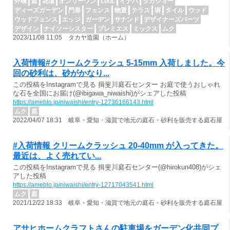
外構
庭
花壇
オンリーワン
LIXIL
イナバ
タカショー
ディーズガーデン
門扉
フェンス
物置
テラス
塀
タイル
ウッド
ウッドフェンス
エッジ
ガーデン
サナンド
デザイナーズパーツ
デザイン
ナイソーシスター
プレミエス
ミックス
ムク
2023/11/08 11:05 タカヤ造園（ホーム）
入荷情報#クリームクラッシュ 5-15mm 入荷しました。今
回の砂利は、砂がかなり...
この投稿をInstagramで見る 揖斐川庭石センター お庭で使うおしゃれ
な石を全国にお届け(@ibigawa_niwaishi)がシェアした投稿
https://ameblo.jp/niwaishi/entry-12736166143.html
ムク
庭
2022/04/07 18:31 岐阜・愛知・滋賀で地元の庭石・砂利を販売する庭石屋
#入荷情報 クリームクラッシュ 20-40mm が入ってきた。
最近は、よく売れてい...
この投稿をInstagramで見る 揖斐川庭石センター(@hirokun408)がシェ
アした投稿
https://ameblo.jp/niwaishi/entry-12717043541.html
ムク
庭
2021/12/22 18:33 岐阜・愛知・滋賀で地元の庭石・砂利を販売する庭石屋
アサヒホームクラフトさんの駐車場をガーデン化共同プ