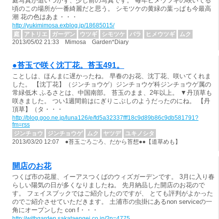
庭写真が追いつかず、少し前の写真です。 毎年ヒメウツギの咲いてる
頃のこの場所が一番綺麗だと思う。 シモツケの黄緑の葉っぱも今最高
潮 花の色はあま・・・
http://yukimimosa.exblog.jp/18685015/
庭
アトリエ
ガーデン
ウツギ
シモツケ
バラ
ヒメウツギ
ムク
2013/05/02 21:33 Mimosa Garden*Diary
●苔玉で咲く沈丁花。苔玉491。
ことしは、ほんまに遅かったね。 早春のお花、沈丁花、咲いてくれま
した。 【沈丁花】（ジンチョウゲ）ジンチョウゲ科ジンチョウゲ属の
常緑低木 ふるさとは、中国南部。 苔玉のまま、2年以上。 ▼丹頂草も
咲きました。 つい1週間前はにぎりこぶしのようだったのにね。 【丹
頂草】（タ・・・
http://blog.goo.ne.jp/luna126/e/fd5a32337fff18c9d89b86c9db581791?
fm=rss
ジンチョウ
ジンチョウゲ
ムク
ヤツデ
ユキノシタ
2013/03/20 12:07 ●苔玉ごろごろ、だから苔想●●【道草めも】
開店のお花
つくば市の花屋、イーアスつくばのウィズガーデンです。 3月に入り春
らしい陽気の日が多くなりましたね。 先月納品した開店のお花ので
す。 フェイスブックではご紹介したのですが、 とても評判がよかった
のでご紹介させていただきます。 土浦市の虫掛にあるnon serviceの一
角にオープンした con f・・・
http://withgarden.sakataengei.co.jp/?p=4775