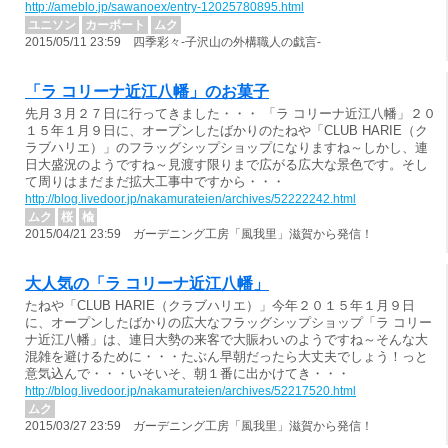
http://ameblo.jp/sawanoex/entry-12025780895.html
ユニソン
カーポート
ムク
2015/05/11 23:59 四季彩々-子沢山の外構職人の戯言-
「ラ コリーナ近江八幡」のお菓子
先月３月２７日に行ってきました・・・ 「ラ コリーナ近江八幡」２０
１５年１月９日に、オープンしたばかりのたねや「CLUB HARIE（ク
ラブハリエ）」のフラッグシップショップになりますね～しかし、連
日大盛況のようですね～見渡す限りまで広がる広大な景色です。そし
て周りはまだまだ拡大工事中ですから・・・
http://blog.livedoor.jp/nakamurateien/archives/52222242.html
ムク
桜
楡
2015/04/21 23:59 ガーデニング工房「風我里」滋賀から発信！
大人気の「ラ コリーナ近江八幡」
たねや「CLUB HARIE（クラブハリエ）」今年２０１５年１月９日
に、オープンしたばかりの広大なフラッグシップショップ「ラ コリー
ナ近江八幡」は、連日大勢の来客で大賑わいのようですね～そんな大
混雑を避けるために・・・たぶん早朝だったら大丈夫でしょう！っと
意気込んで・・・いそいそ、朝１番に出かけてき・・・
http://blog.livedoor.jp/nakamurateien/archives/52217520.html
ムク
2015/03/27 23:59 ガーデニング工房「風我里」滋賀から発信！