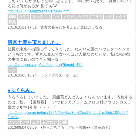
こえ いくらか涼しげな気になります。 車に乗りながら、真夏に咲いて
る花は何があるか 見てぁΑΑ
http://z2754.hamazo.tv/e4875844.html
造園
ガラス
サルスベリ
ツゲ
ノウゼンカズラ
フヨウ
ムク
ムクゲ
野菜
2013/10/21 17:51 貴方の暮らしを考えると庭はこうなる
東京土産を頂きました。
社長が東京へ出張に行ってきました。ねんりん屋のバウムクーヘンと
いうものです。皆さん並んで食べるほど人気なのだとか。私は東の都
の事情に疎いので全く知らな・・・
http://landpros.co.jp/staffblog.php?itemid=429
ムク
2013/10/05 18:24 ランドプロス（ホーム）
●ふくらみ。
うろうろしていました。 風船葛どんどんふくらんでいます。 内包する
のは、秋。 【風船葛】（フウセンカズラ）ムクロジ科フウセンカズラ
属のツル性1年草 ・・・
http://blog.goo.ne.jp/luna126/e/0544aa3de32ea526c5a7ac95dc100e92?
fm=rss
ナツメ
フウ
ムク
ムクロジ
公園
2013/09/04 09:59 ●苔玉ごろごろ、だから苔想●●【道草めも】