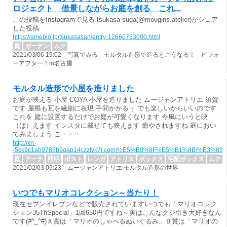
ロジェクト 借景しながらお庭を創る これ...
この投稿をInstagramで見る tsukasa suga(@mougins.atelier)がシェア
した投稿
https://ameblo.jp/tsukasasan/entry-12660753000.html
庭
ガーデン
ムク
2021/03/06 19:02 写真でみる モルタル造形で造るとこうなる！ ビフォ
ーアフター！in名古屋
モルタル造形で小屋を造りました
お庭が映える 小屋 COYA 小屋を造りました ムージャンアトリエ 須賀
です 屋根も瓦を繊細に表現 手間かかるぅ でも楽しいからいいのです
これを 庭に設置するだけでお庭が可愛くなります 今風にいうと映
（ば）えます インスタに載せても映えます 癒やされますね 庭におい
てみましょう こ・・・
http://xn-
-5ck9c1ab9785b9gap14czzfvk7j.com/%E5%B0%8F%E5%B1%8B/%
庭
アーチ
照明
ポスト
レンガ
アトリエ
ボックス
宅配ボックス
ムク
2021/02/03 05:23 ムージャンアトリエ モルタル造形の世界
いつでもマリオコレクション～当たり！
現在セブンイレブンなどで販売されていますいつでも「マリオコレク
ション35ThSpecial」1回650円ですね～実はこんなクジ引き大好きなん
です(#^_^#)Ａ賞は「マリオのしゃべるぬいぐるみ」Ｂ賞は「マリオの