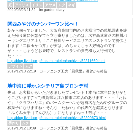
庭
アイリス
イリス
アヤメ
ムク
ネギ
2020/03/23 11:32 im garden diary
関西みやげのナンバーワン比べ！
朝から伺っていました、大阪府高槻市内のお客様宅での現地調査を終
えた帰り道に休憩がてら立ち寄りましたのは、名神高速道路の桂川パ
ーキングエリア上り！ここ桂川サービスエリアのレストランで提供さ
れます「二個玉かつ丼」が実は、めちゃくちゃ大好物なのです
が・・・ちょうどお昼時で、レストランの券売機も大行列でし
た・・・
http://blog.livedoor.jp/nakamurateien/archives/52311660.html
デザイン
ムク
2019/12/18 22:19 ガーデニング工房「風我里」滋賀から発信！
地中海に浮かぶシチリア島ブロンテ村
先日、お客様からいただきましたプレゼント！本当に本当にありがと
うございます(*’▽’*)滋賀県近江八幡市に本店のあります・・・「たね
や」「クラブハリエ」のバームクーヘンが超有名なたねやグループの
和菓子になりますね～そんな「たねや」の代表的な銘菓となります
「ふくみ天平（てんびん）」になりますねっ！芳ば・・・
http://blog.livedoor.jp/nakamurateien/archives/52309673.html
手作り
ムク
2019/10/12 10:09 ガーデニング工房「風我里」滋賀から発信！