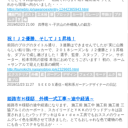
れから現場へ向かいました・・・
https://ameblo.jp/sawanoex/entry-12442365943.html
機能門柱
ポスト
立水栓
塀
ブロック
カーサ
ガレージ
竿掛け
ブナ
ムク
芝
楡
2019/02/23 21:00 四季彩々-子沢山の外構職人の戯言-
祝！Ｊ２優勝、そしてＪ１昇格！
前回のブログのタイトル通り、３連勝はできませんでしたが 実に山雅
らしい粘り強いサッカーで、２０１８シーズンを Ｊ２優勝とＪ１昇格
を、ダブルで成し遂げました！ 選手、監督、スタッフ、ファン、サポ
ーター、松本市民の皆様 本当におめでとうございます！ 初の、ホーム
＝サンアルで迎えた歓喜の瞬間・・・
http://tsunokichi.naganoblog.jp/e2329665.html
エクステリア
外構
庭
ガーデン
デザイン
フェイス
モード
ムク
楡
庭ブロ
2018/11/23 11:27 ＳＥＥＤＳ通信～昭和系ガーデンデザイナーの日記
姫路市Ｈ様邸 外構一式工事～途中経過～
姫路市Ｈ様邸の途中経過になります。 施工前 施工中 施工前 施工後 三
協アルミのカーポート、スカイリードとＹＫＫのリウッドデッキは設
置されました♪ウッドデッキはＧａｒｄｅｎ工房でもおススメのウォー
ムグレイ色を採用させて頂きました。とてもおしゃれな色で建物の色
にも合ってステキな仕上が・・・