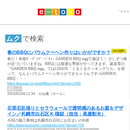
「イート
ムク
で検索
春のBBQにバウムクーヘン作りはいかがですか？
春だ！本格ｶﾞｰﾃﾞﾝﾊﾞｰﾍﾞｷｭｰ GARDEN BBQ eggで遊ぼう！ 少しずつ春
が近づいていますね。BBQには最適な季節がやってきます。庭楽育の
『GARDEN BBQ egg』ではLOGOS「くるくるクッキングリル」を使
って、なんとバウムクーヘン作りができちゃうんです♪GARDEN
BBQ・・・
https://kanean.co.jp/staffblog.php?itemid=2409
庭
ムク
2025/02/28 12:34 かね庵（ホーム）
石英石乱張りとセラウォールで透明感のあるお庭をデザ
イン／札幌市白石区 K 様邸（担当：高屋彰夫）
今回の施工事例は札幌市白石区にお住まいのK様
https://takayazouenn.com/works.php?itemid=793