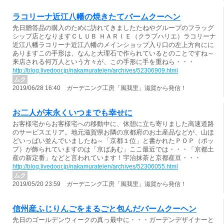
ラコリーナ近江八幡の焼きたてバームクーヘン
先日贈答品の購入のために訪れてきましたたねやグループのフラッグ
シップ店となりますＣＬＵＢ ＨＡＲＩＥ（クラブハリエ）ラコリーナ
近江八幡ラコリーナ近江八幡のメインショップ入り口の左上方向にに
ありますこの手形は、なんと大理石で作られているとのことですね～
来店される何万人という方々が、この手形に手を重ねら・・・
http://blog.livedoor.jp/nakamurateien/archives/52306909.html
ムク
2019/06/28 16:40 ガーデニング工房「風我里」滋賀から発信！
お二人が末永くいつまでも幸せに
お客様宅からお客様宅への移動中に、休憩に立ち寄りました高速道路
のサービスエリア。地元滋賀県お隣の京都府のお土産品などが、山ほ
どいっぱい並んでいましたね～「京都１位」と書かれたＰＯＰ（ポッ
プ）が飾られていますのは「京ばあむ」ここ最近では・・・「京都土
産の新定番」などと言われています！宇治抹茶と京都産豆・・・
http://blog.livedoor.jp/nakamurateien/archives/52306055.html
ムク
2019/05/20 23:59 ガーデニング工房「風我里」滋賀から発信！
信州産ふじりんごをまるごと包んだバームクーヘン
先日のゴールデンウィークの真っ最中に・・・ガーデンデザイナーと