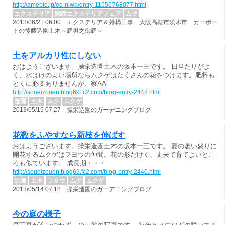
http://ameblo.jp/ee-niwa/entry-11556768077.html
エクステリア
関西エクステリアフェア
ムク
2013/06/21 06:00 エクステリア＆外構工事 大阪高槻市茨木市 カーポー
トの後藤造園土木～庭男之御庭～
土をアルカリ性にしない
おはようございます。操栄造園土木の坂本一三です。 日当たりがよ
く、水はけのよい場所ならムクゲはたくさんの花をつけます。肥料も
とくに必要ありませんが、察ΑΑ
http://soueizouen.blog69.fc2.com/blog-entry-2442.html
造園
土木
ムク
ムクゲ
2013/05/15 07:27 操栄造園のガーデニングブログ
花数をふやすなら新枝を伸ばす
おはようございます。操栄造園土木の坂本一三です。 夏の暑い盛りに
開花するムクゲはフヨウの仲間。花の形だけく、丈夫で育てよいとこ
ろも似ています。 成長期・・・
http://soueizouen.blog69.fc2.com/blog-entry-2440.html
造園
土木
フヨウ
ムク
ムクゲ
2013/05/14 07:18 操栄造園のガーデニングブログ
今の庭の様子