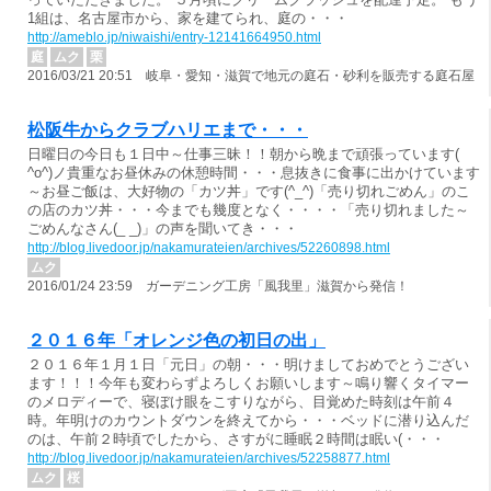
1組は、名古屋市から、家を建てられ、庭の・・・
http://ameblo.jp/niwaishi/entry-12141664950.html
庭
ムク
栗
2016/03/21 20:51 岐阜・愛知・滋賀で地元の庭石・砂利を販売する庭石屋
松阪牛からクラブハリエまで・・・
日曜日の今日も１日中～仕事三昧！！朝から晩まで頑張っています(
^o^)ノ貴重なお昼休みの休憩時間・・・息抜きに食事に出かけています
～お昼ご飯は、大好物の「カツ丼」です(^_^)「売り切れごめん」のこ
の店のカツ丼・・・今までも幾度となく・・・・「売り切れました～
ごめんなさん(_ _)」の声を聞いてき・・・
http://blog.livedoor.jp/nakamurateien/archives/52260898.html
ムク
2016/01/24 23:59 ガーデニング工房「風我里」滋賀から発信！
２０１６年「オレンジ色の初日の出」
２０１６年１月１日「元日」の朝・・・明けましておめでとうござい
ます！！！今年も変わらずよろしくお願いします～鳴り響くタイマー
のメロディーで、寝ぼけ眼をこすりながら、目覚めた時刻は午前４
時。年明けのカウントダウンを終えてから・・・ベッドに潜り込んだ
のは、午前２時頃でしたから、さすがに睡眠２時間は眠い(・・・
http://blog.livedoor.jp/nakamurateien/archives/52258877.html
ムク
桜