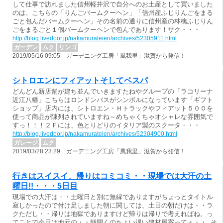
して仕事で訪れました信州軽井沢で自分へのお土産として買いました
のは、こちらの「りんごバームクーヘン」「信州産ふじりんごをまる
ごと包んだバームクーヘン」その名前の通りに信州産の林檎ふじりん
ごをまるごと１個バームクーヘンで包んであります！サク・・・
http://blog.livedoor.jp/nakamurateien/archives/52305911.html
ガーデン
ムク
リンゴ
2019/05/16 09:05 ガーデニング工房「風我里」滋賀から発信！
シトロエンにフィアットそしてベスパ
どんどん新店舗が建ち並んでいきますたねやグループの「ラコリーナ
近江八幡」こちらはロンドンバスがシンボルになっています「ギフト
ショップ」店内には、シトロエン・Ｈトラックやフィアット５００を
使って商品が陳列されていますね～めちゃくちゃオシャレな雰囲気で
すっ！！！２Ｆには、色とりどりのイタリア製のスクータ・・・
http://blog.livedoor.jp/nakamurateien/archives/52304900.html
ガレージ
ムク
2019/03/28 23:29 ガーデニング工房「風我里」滋賀から発信！
行きはスイスイ、帰りはコミコミ・・現場では大汗の土
曜日!!・・・5日目
現場での大汗は・・土曜日と別に無縁でありますがちょっとタイトル
寂しかったので付け足しました朝に関しては、土日の朝だけは・・ラ
クただし・・帰りは地獄でありますけど帰りは帰りで考えればね。っ
てことで今日は地元の・・朝開くのちょい遅い建材屋寄ってぇ・・ そ