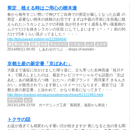
剪定 植える時はご用心の樹木達
春から毎年すごい勢いで伸びてご自身での剪定が厳しくなったお庭 の
剪定・必要ない樹木の抜根のお宅です まずは中庭の手前に生垣風に植
えられたシラカシとムクゲの列植 虫が付きやすく成長も早い落葉樹の
ムクゲだけを抜きシラカシの生垣 にしてしまいます（＾－＾）前の列
だけで5本くらい混ざってました！ ・・・
http://tubusagasi.exblog.jp/22268404/
庭
寄せ植え
花壇
生垣
サルスベリ
シラカシ
ムク
ムクゲ
2014/06/11 00:45 しあわせのつぶ - drops of wonder -
京都土産の新定番「京ばあむ」
大阪まで遠征に出かけました帰り道に、立ち寄った名神高速「桂川Ｐ
Ａ」で購入しましたのは、最近テレビコマーシャルでも話題の「京ば
あむ」あの銘菓生八つ橋「おたべ」の新ブランド「西洋菓子 きをんさ
かい」が販売されています新しいスイーツになります。最近では「京
都土産の新定番」と詠われて、かなり有名になってきて・・・
http://blog.livedoor.jp/nakamurateien/archives/52122483.html
デザイン
ムク
2013/11/09 23:59 ガーデニング工房「風我里」滋賀から発信！
トクサの話
お盆が過ぎても相変わらず暑い日が続きますが 夜になると虫の音も聞