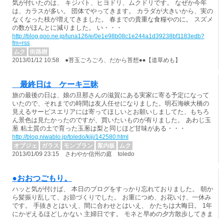
気が付いたのは、 キジバト、ヒヨドリ、ムクドリです。 なぜか今年
は、カラスが多い。 団体でやってきます。 カラダが大きいから、実の
なくなった枝が増えてきました。 春までの貴重な食糧やのに。 スズメ
の数がほんとに減りました。 い・・・
http://blog.goo.ne.jp/luna126/e/0e1e98b08c1e244a1d39238bf1183edb?
fm=rss
ムク
街路樹
2013/01/12 10:58 ●苔玉ごろごろ、だから苔想●●【道草めも】
最終日は ケーキ三昧
旅の最後の日は、娘の旦那さんの滋賀にある実家に寄る予定になって
いたので、それまでの時間は友人任せになりました。明石海峡大橋の
見えるサービスエリアには寄ってほしいとお願いしましてた、もちろ
ん景色は見たかったのですが、買いたいものが有りました。 あわじ玉
葱 粘土質の土で育った玉葱は梨と同じほど甘味がある・・・
http://blog.niwablo.jp/toledo/kiji/142580.html
オブジェ
ガラス
モンブラン
案内板
ムク
2013/01/09 23:15 さわやか信州の庭 toledo
●おおつごもり。
ハッと気が付けば、 本日のブログをすっかり忘れておりました。 朝か
ら髪振り乱して、お節づくりでした。 お重につめ、お花いけ、一休み
です。 手抜きとはいえ、間に合わせとはいえ、 かたちは大晦日。 1年
にかぞえるほどしかない 主婦日です。 モネと早めの夕方散歩してきま