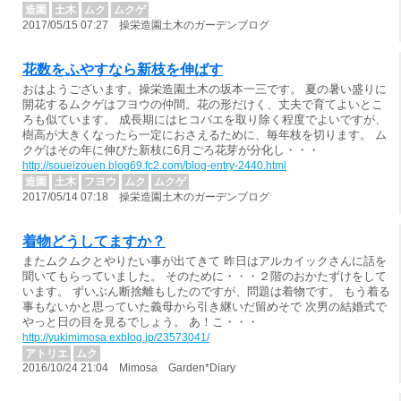
造園
土木
ムク
ムクゲ
2017/05/15 07:27 操栄造園土木のガーデンブログ
花数をふやすなら新枝を伸ばす
おはようございます。操栄造園土木の坂本一三です。 夏の暑い盛りに
開花するムクゲはフヨウの仲間。花の形だけく、丈夫で育てよいとこ
ろも似ています。 成長期にはヒコバエを取り除く程度でよいですが、
樹高が大きくなったら一定におさえるために、毎年枝を切ります。 ム
クゲはその年に伸びた新枝に6月ごろ花芽が分化し・・・
http://soueizouen.blog69.fc2.com/blog-entry-2440.html
造園
土木
フヨウ
ムク
ムクゲ
2017/05/14 07:18 操栄造園土木のガーデンブログ
着物どうしてますか？
またムクムクとやりたい事が出てきて 昨日はアルカイックさんに話を
聞いてもらっていました。 そのために・・・２階のおかたずけをして
います。 ずいぶん断捨離もしたのですが、問題は着物です。 もう着る
事もないかと思っていた義母から引き継いだ留めそで 次男の結婚式で
やっと日の目を見るでしょう。 あ！こ・・・
http://yukimimosa.exblog.jp/23573041/
アトリエ
ムク
2016/10/24 21:04 Mimosa Garden*Diary