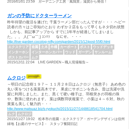
2016/01/01 23:59 ガーデニング工房「風我里」滋賀から発信！
ガンの予防にドクターラーメン
昨年待望の復活を遂げた 千葉ラーメン部だったんですが・・・ ヘビー
読者の方々はご存知のとおり わずか２店をもって早くもネタ切れ状態
しかも、前記事アップから すでに1年半が経過してしまいまし
た。。。 人(￣ω￣;) ｽﾝﾏｿ なにせ、・・・
http://live-garden.cocolog-nifty.com/garden/2015/12/post-55f0.html
エクステリア
造園
土木
外構
カーポート
ポスト
ウッドデッキ
インターホン
インターホンカバー
ウッド
ガーデン
サンルーム
ポストカバー
ムク
2015/12/11 22:04 LIVE GARDEN～職人現場報告～
ムクロジ
～明日の記念樹１９７～ １１月２８日はムクロジ（無患子） あめ色の
丸い実をつける落葉高木です。 果皮にサポニンを含み、昔は洗濯や洗
髪に利用しました。また、黒くて硬い種子は、羽根突きの羽根の珠
や、数珠に使われます。 葉は偶数羽状複葉で、小葉は４～６対。秋の
黄葉も美しく魅力的・・・
http://www.matsuaz.biz/s-ryokuchi/2015/11/27/1448618541704.html
ムク
ムクロジ
2015/11/27 19:02 松本市の造園・エクステリア・ガーデンデザインは信州
緑地【お庭のサービス】- スタッフ奮闘日記