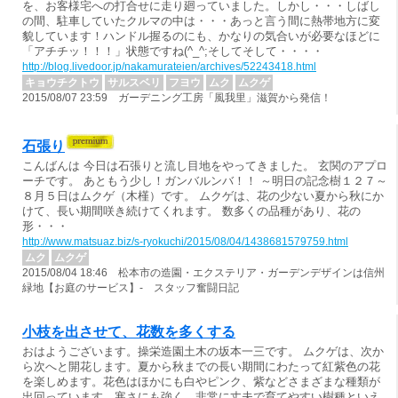
を、お客様宅への打合せに走り廻っていました。しかし・・・しばし
の間、駐車していたクルマの中は・・・あっと言う間に熱帯地方に変
貌しています！ハンドル握るのにも、かなりの気合いが必要なほどに
「アチチッ！！！」状態ですね(^_^;そしてそして・・・・
http://blog.livedoor.jp/nakamurateien/archives/52243418.html
キョウチクトウ
サルスベリ
フヨウ
ムク
ムクゲ
2015/08/07 23:59 ガーデニング工房「風我里」滋賀から発信！
石張り
こんばんは 今日は石張りと流し目地をやってきました。 玄関のアプロ
ーチです。 あともう少し！ガンバルンバ！！ ～明日の記念樹１２７～
８月５日はムクゲ（木槿）です。 ムクゲは、花の少ない夏から秋にか
けて、長い期間咲き続けてくれます。 数多くの品種があり、花の
形・・・
http://www.matsuaz.biz/s-ryokuchi/2015/08/04/1438681579759.html
ムク
ムクゲ
2015/08/04 18:46 松本市の造園・エクステリア・ガーデンデザインは信州
緑地【お庭のサービス】- スタッフ奮闘日記
小枝を出させて、花数を多くする
おはようございます。操栄造園土木の坂本一三です。 ムクゲは、次か
ら次へと開花します。夏から秋までの長い期間にわたって紅紫色の花
を楽しめます。花色はほかにも白やピンク、紫などさまざまな種類が
出回っています。寒さにも強く、非常に丈夫で育てやすい樹種といえ