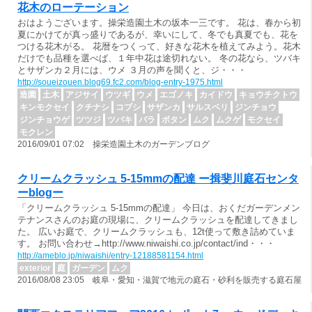
花木のローテーション
おはようございます。操栄造園土木の坂本一三です。 花は、春から初
夏にかけてが真っ盛りであるが、幸いにして、冬でも真夏でも、花を
つける花木がる。 花暦をつくって、好きな花木を植えてみよう。花木
だけでも品種を選べば、１年中花は途切れない。 冬の花なら、ツバキ
とサザンカ２月には、ウメ ３月の声を聞くと、ジ・・・
http://soueizouen.blog69.fc2.com/blog-entry-1975.html
造園
土木
アジサイ
ウツギ
ウメ
エゴノキ
カイドウ
キョウチクトウ
キンモクセイ
クチナシ
コブシ
サザンカ
サルスベリ
ジンチョウ
ジンチョウゲ
ツツジ
ツバキ
バラ
ボタン
ムク
ムクゲ
モクセイ
モクレン
2016/09/01 07:02 操栄造園土木のガーデンブログ
クリームクラッシュ 5-15mmの配達 ー揖斐川庭石センタ
ーblogー
「クリームクラッシュ 5-15mmの配達」 今日は、おくだガーデンメン
テナンスさんのお庭の現場に、クリームクラッシュを配達してきまし
た。 広いお庭で、クリームクラッシュも、12t使って敷き詰めていま
す。 お問い合わせ→http://www.niwaishi.co.jp/contact/ind・・・
http://ameblo.jp/niwaishi/entry-12188581154.html
exterior
庭
ガーデン
ムク
2016/08/08 23:05 岐阜・愛知・滋賀で地元の庭石・砂利を販売する庭石屋