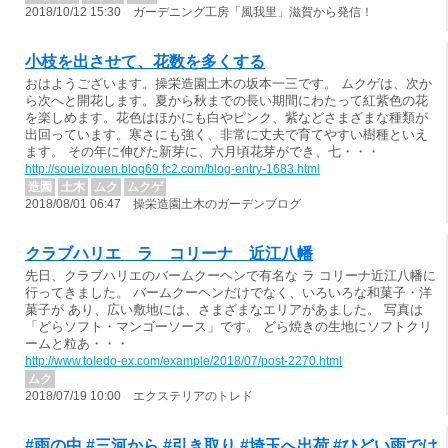
2018/10/12 15:30 ガーデニング工房「風我里」滋賀から発信！
小枝を出させて、花数を多くする
おはようございます。操栄造園土木の坂本一三です。 ムクゲは、次か
ら次へと開花します。夏から秋までの長い期間にわたって紅紫色の花
を楽しめます。花色はほかにも白やピンク、紫などさまざまな種類が
出回っています。寒さにも強く、非常に丈夫で育てやすい樹種といえ
ます。 その年に伸びた新芽に、六月頃花芽ができ、七・・・
http://soueizouen.blog69.fc2.com/blog-entry-1683.html
造園
土木
ムク
ムクゲ
2018/08/01 06:47 操栄造園土木のガーデンブログ
クラブハリエ ラ コリーナ 近江八幡
先日、クラブハリエのバームクーヘンで有名な ラ コリーナ近江八幡に
行ってきました。 バームクーヘンだけでなく、いろいろな和菓子・洋
菓子が あり、広い敷地には、さまざまなエリアがあました。 写真は
「どらソフト・マンゴーソース」です。 どら焼きの生地にソフトクリ
ームと粒あ・・・
http://www.toledo-ex.com/example/2018/07/post-2270.html
ムク
2018/07/19 10:00 エクステリアのトレド
#雨の中 #三河から #引き取り #埼玉へ出荷 #ひどい雨では