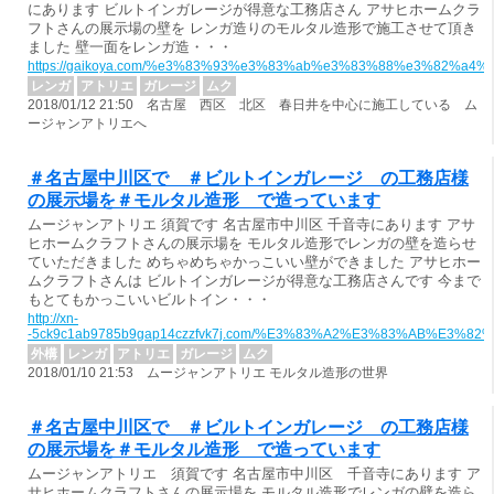
にあります ビルトインガレージが得意な工務店さん アサヒホームクラ
フトさんの展示場の壁を レンガ造りのモルタル造形で施工させて頂き
ました 壁一面をレンガ造・・・
https://gaikoya.com/%e3%83%93%e3%83%ab%e3%83%88%e3%8
レンガ
アトリエ
ガレージ
ムク
2018/01/12 21:50 名古屋 西区 北区 春日井を中心に施工している ム
ージャンアトリエへ
＃名古屋中川区で ＃ビルトインガレージ の工務店様
の展示場を＃モルタル造形 で造っています
ムージャンアトリエ 須賀です 名古屋市中川区 千音寺にあります アサ
ヒホームクラフトさんの展示場を モルタル造形でレンガの壁を造らせ
ていただきました めちゃめちゃかっこいい壁ができました アサヒホー
ムクラフトさんは ビルトインガレージが得意な工務店さんです 今まで
もとてもかっこいいビルトイン・・・
http://xn-
-5ck9c1ab9785b9gap14czzfvk7j.com/%E3%83%A2%E3%83%A
外構
レンガ
アトリエ
ガレージ
ムク
2018/01/10 21:53 ムージャンアトリエ モルタル造形の世界
＃名古屋中川区で ＃ビルトインガレージ の工務店様
の展示場を＃モルタル造形 で造っています
ムージャンアトリエ 須賀です 名古屋市中川区 千音寺にあります ア
サヒホームクラフトさんの展示場を モルタル造形でレンガの壁を造ら