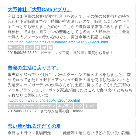
大野神社「大野Cafeアプリ」
今日は１件目のお客様宅で打合せを終えて、その後のお客様との待ち
合わせ予定時間まで少し時間が空きましたので、時間つぶしがてらち
ょこっと立ち寄りましたのが、こちらの滋賀県栗東市にあります「大
野神社」ですね～嵐ファンの聖地としても名高い大野神社。ここ最近
一気の大ブレークの勢いなのです。実は今年の初詣にも訪・・・
http://blog.livedoor.jp/nakamurateien/archives/52249226.html
チョイス
ムク
栗
桜
楡
2015/09/26 23:59 ガーデニング工房「風我里」滋賀から発信！
普段の生活に戻ります。
娘夫婦が帰っていく晩に、バームクーヘンの食べ比べをしました。 能
登で買ってきたミュゼドゥアッシュの珠洲の塩を使用した塩バウムと
先週ディーズガーデンの永島さんがお土産に持ってきてくれた京都の
マールブランシュ ジャポンを家族が揃ったところで食べ比べ どちらも
それなりに美味しい 塩・・・
http://blog.niwablo.jp/toledo/kiji/200465.html
ディーズガーデン
ガーデン
ルブラン
ムク
トマト
2015/08/17 07:32 さわやか信州の庭 toledo
恋い焦がれる汗だくの夏
今日も１日中～北駆南走！！！琵琶湖１週に近いほどの長い長い距離