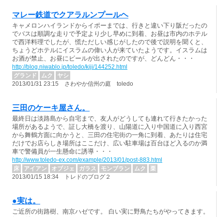
マレー鉄道でクアラルンプールヘ
キャメロンハイランドからイポーまでは、行きと違い下り阪だったの
でバスは順調な走りで予定より少し早めに到着、お昼は市内のホテル
で西洋料理でしたが、慌ただしい感じがしたので後で説明を聞くと、
ちょうどホテルにイスラムの偉い人が来ていたようです。イスラムは
お酒が禁止、お昼にビールが出されたのですが、どんどん・・・
http://blog.niwablo.jp/toledo/kiji/144252.html
グランド
ムク
ヤシ
2013/01/31 23:15 さわやか信州の庭 toledo
三田のケーキ屋さん。
最終日は淡路島から自宅まで、友人がどうしても連れて行きたかった
場所があるようで、証し大橋を渡り、山陽道に入り中国道に入り西宮
から舞鶴方面に向かうと、三田の住宅街の一角に到着、あたりは住宅
だけでお店らしき場所はここだけ、広い駐車場は百台ほど入るのか満
車で警備員が一生懸命に誘導・・・
http://www.toledo-ex.com/example/2013/01/post-883.html
床
アイアン
オブジェ
ガラス
モンブラン
ムク
栗
2013/01/15 18:34 トレドのブログ２
●実は。
ご近所の街路樹、南京ハゼです。 白い実に野鳥たちがやってきます。