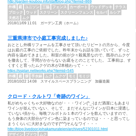
http://garden-koubou.info/staffblog.php?itemid=869
外構
庭
ユニソン
三協
フェンス
カーポート
ウッドデッキ
テラス
ブロック
ウッド
スクリーン
スクリーンフェンス
セルバ
ルシア
天然石
ムク
2018/11/09 11:01 ガーデン工房（ホーム）
三重県津市で小庭工事完成しました♪
おととし外構リフォームを工事させて頂いたリピートの方から、今度
はお庭の工事のご依頼でした。昨年末からお話を頂いていて、ずっと
内容を温めてきました。和室の前が少々殺風景なので、既存のムクゲ
を撤去して、手間がかからないお庭をとのことでした。 工事前は、す
くすくと育ったムクゲの木が2本植わって・・・
https://ssplan.net/works.php?itemid=545
外構
庭
塀
手水鉢
ムク
ムクゲ
モミ
モミジ
2018/10/22 14:08 スマイルスペースプランニング 加藤造園
クロード・クルトワ「奇跡のワイン」
私がめちゃくちゃ大好物なのが・・・ワイン(^_-)まだ酒屋にもあまり
ワインが並んでいない、そして、まだそんなにワインが日本に浸透し
ていない頃から、毎晩フルボトル１本のワインを飲んでいますので、
もう身体の大部分がワイン色に染まっているのでは・・・と思ってし
まうくらいに大好きなのです(*^^)そんなワイ・・・
http://blog.livedoor.jp/nakamurateien/archives/52301011.html
デザイン
ブドウ
ムク