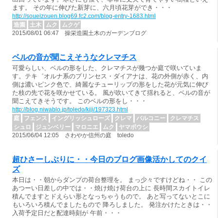
ます。 その年に伸びた新芽に、六月頃花芽ができ・・・
http://soueizouen.blog69.fc2.com/blog-entry-1683.html
造園
土木
ムク
ムクゲ
2015/08/01 06:47 操栄造園土木のガーデンブログ
ベルの音が聞こえそうなクレマチス
可愛らしい、ベルの形をした、クレマチスが幾つか庭で咲いていま
す。テキ゛オルナ系のプリンセス・ダイアナは、花の外側が赤く、内
側は濃いピンク色で、綺麗なチューリップの形をした花が元気に伸び
た枝の先で花を咲かせている。 風が吹いてきて揺れると、ベルの音が
聞こえてきそうです。 このベルの形をし・・・
http://blog.niwablo.jp/toledo/kiji/197323.html
庭
フェンス
イングリッシュローズ
クレマ
バルコニー
クレマチス
シュロ
ジュンベリー
マロニエ
ムク
ヤマボウシ
2015/06/04 12:05 さわやか信州の庭 toledo
超ひさーしぶりに・・今日のブログ画像活かしてのクイ
ズ
本日は・・朝からダンプの荷台整理を。 まっ少々ですけどね・・ この
あつーい日差しの中では・・焼け焼け荷台の上に 長時間スカイトイレ
積んでますとドえらい形となっちゃうもので。 あと写ってないとこに
もいろいろ積んでましたもので 降ろしました。 発注かけたときは・・
入荷予定日だと配達時刻が 午前・・・