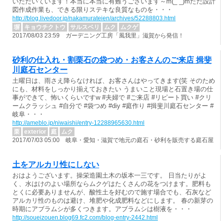
いただいています！本当に本当に有難うございます～m(_ _)mただ設計
図作成作業も、できる限りステキな良質なものを・・・
http://blog.livedoor.jp/nakamurateien/archives/52288803.html
塀
キョウチクトウ
サルスベリ
ムク
ムクゲ
2017/08/03 23:59 ガーデニング工房「風我里」滋賀から発信！
砂利の仕入れ・割栗石の袋つめ・お客さんのご来店 揖斐
川庭石センター
土曜日は、雨さえ降らなければ、お客さんはやってきます(笑 そのため
にも、材料をしっかり揃えておきたい うまいこと現場と石置き場の仕
事ができて、怖いくらいですw #夫婦で #ご来店 #リピート買い #クリ
ームクラッシュ #自分で #袋つめ #diy #庭作り #揖斐川庭石センター #
岐阜・・・
http://ameblo.jp/niwaishi/entry-12288965630.html
栗
exterior
庭
ムク
2017/07/03 05:00 岐阜・愛知・滋賀で地元の庭石・砂利を販売する庭石屋
土をアルカリ性にしない
おはようございます。操栄造園土木の坂本一三です。 日当たりがよ
く、水はけのよい場所ならムクゲはたくさんの花をつけます。肥料も
とくに必要ありませんが、酸性土を好むので施す場合でも、石灰など
アルカリ性のものは避け、堆肥や化成肥料などにします。 春の新芽の
時期にアブラムシが多くつきます。アブラムシは樹液を・・・
http://soueizouen.blog69.fc2.com/blog-entry-2442.html