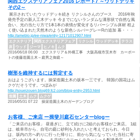
関西エクステリアフェア2016 レポート7 ～ウッドデッキ
その2～
展示されていたウッドデッキ続き リクシルさんのブース 2016年秋
発売予定の新人工木デッキ 今までにないランダムな溝形状で自然な風
合い、光の当たり方で1本1本の表情が変化するリバーシブル床材 程よ
く使い込まれた天然木のような新色シルバーグレーRの追加 幕・・・
http://ameblo.jp/ee-niwa/entry-12171012907.html
エクステリア
関西エクステリアフェア
リクシル
ウッドデッキ
テラス
床
ウッド
ジーマ
ヒノキ
ムク
2016/06/18 06:00 エクステリア＆外構工事 大阪高槻市茨木市 カーポー
トの後藤造園土木～庭男之御庭～
樹形を維持するには剪定する
おはようございます。操栄造園土木の坂本一三です。 韓国の国花はム
クゲだそうです。つぼみが
http://soueizouen.blog69.fc2.com/blog-entry-2953.html
造園
土木
ムク
ムクゲ
2016/05/31 07:22 操栄造園土木のガーデンブログ
お客様、ご来店 ー揖斐川庭石センターblogー
「ご来店のお客様」 昼過ぎに、立て続けに2組のお客様がご来店。 1組
は、岐阜市から、自宅の庭に砂利を入れたいと考えておられ、今日
は、坂内の方へ釣りに行った帰りに、前から気になっていた当社に寄
っていただきました。 ５月頃にクリームクラッシュを配達予定。 もう