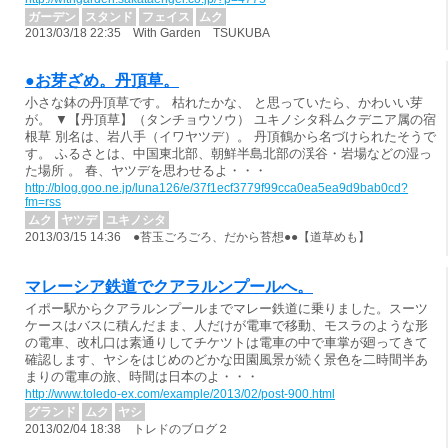
ガーデン
スタンド
フェイス
ムク
2013/03/18 22:35 With Garden TSUKUBA
●お芽ざめ。丹頂草。
小さな鉢の丹頂草です。 枯れたかな、 と思っていたら、かわいい芽
が。 ▼【丹頂草】（タンチョウソウ） ユキノシタ科ムクデニア属の宿
根草 別名は、岩八手（イワヤツデ）。 丹頂鶴から名づけられたそうで
す。 ふるさとは、中国東北部、朝鮮半島北部の渓谷・岩場などの湿っ
た場所 。 春、ヤツデを思わせるよ・・・
http://blog.goo.ne.jp/luna126/e/37f1ecf3779f99cca0ea5ea9d9bab0cd?
fm=rss
ムク
ヤツデ
ユキノシタ
2013/03/15 14:36 ●苔玉ごろごろ、だから苔想●●【道草めも】
マレーシア鉄道でクアラルンプールへ。
イポー駅からクアラルンプールまでマレー鉄道に乗りました。スーツ
ケースはバスに積んだまま、人だけが電車で移動、モスラのような形
の電車、改札口は素通りしてチケツトは電車の中で車掌が廻ってきて
確認します、ヤシをはじめのどかな田園風景が続く景色を二時間半あ
まりの電車の旅、時間は日本のよ・・・
http://www.toledo-ex.com/example/2013/02/post-900.html
グランド
ムク
ヤシ
2013/02/04 18:38 トレドのブログ２