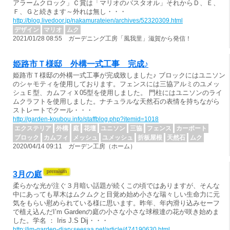
アラームクロック」Ｃ賞は「マリオのバスタオル」それからＤ、Ｅ、
Ｆ、Ｇと続きます～外れは無し・・・
http://blog.livedoor.jp/nakamurateien/archives/52320309.html
デザイン
マリオ
ムク
2021/01/28 08:55 ガーデニング工房「風我里」滋賀から発信！
姫路市Ｔ様邸 外構一式工事 完成♪
姫路市Ｔ様邸の外構一式工事が完成致しました♪ ブロックにはユニソン
のシャモティを使用しております。フェンスには三協アルミのユメッ
シュＥ型、カムフィＸ05型を使用しました。 門柱にはユニソンのライ
ムクラフトを使用しました。ナチュラルな天然石の表情を持ちながら
ストレートでクール・・・
http://garden-koubou.info/staffblog.php?itemid=1018
エクステリア
外構
庭
花壇
ユニソン
三協
フェンス
カーポート
ブロック
カムフィ
メッシュ
ユメッシュ
折板屋根
天然石
ムク
2020/04/14 09:11 ガーデン工房（ホーム）
3月の庭
柔らかな光が注ぐ３月暗い話題が続くこの頃ではありますが、そんな
中にあっても草木はムクムクと目覚め始め小さな瑞々しい生命力に元
気をもらい慰められている様に思います。昨年、年内滑り込みセーフ
で植え込んだI’m Gardenの庭の小さな小さな球根達の花が咲き始めま
した。学名 ： Iris J.S Dij・・・
http://im-garden-diary.seesaa.net/article/474190630.html