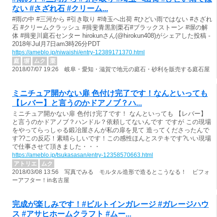
ない #さざれ石 #クリーム...
#雨の中 #三河から #引き取り #埼玉へ出荷 #ひどい雨ではない #さざれ
石 #クリームクラッシュ #揖斐青黒割栗石#ブラックストーン #塀の解
体 #揖斐川庭石センター hirokunさん(@hirokun408)がシェアした投稿 -
2018年Jul月7日am3時26分PDT
https://ameblo.jp/niwaishi/entry-12389171370.html
庭
塀
ムク
栗
2018/07/07 19:26 岐阜・愛知・滋賀で地元の庭石・砂利を販売する庭石屋
ミニチュア開かない扉 色付け完了です！なんといっても
【レバー】と言うのかドアノブ？ハ...
ミニチュア開かない扉 色付け完了です！ なんといっても 【レバー】
と言うのかドアノブ？ハンドル？依頼してないんです ですが この現場
をやってらっしゃる鍛冶屋さんが私の扉を見て 造ってくださったんで
す??この反応！素晴らしいです！この感性ほんとステキです?いい現場
で仕事させて頂きました・・・
https://ameblo.jp/tsukasasan/entry-12358570663.html
アトリエ
ムク
2018/03/08 13:56 写真でみる モルタル造形で造るとこうなる！ ビフォ
ーアフター！in名古屋
完成が楽しみです！#ビルトインガレージ #ガレージハウ
ス #アサヒホームクラフト #ムー...