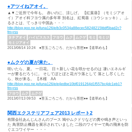
●アツイねアオイ。
▲▼ご近所で今年も。 赤いのに、涼しげ。 【紅葉葵】（モミジアオ
イ）アオイ科フヨウ属の多年草 別名は、紅蜀葵（コウショッキ）。 ふ
るさとは、てっきり中国あ・・・
http://blog.goo.ne.jp/luna126/e/b3c0534a88ecec58248215fddf5bad2c?
fm=rss
タチアオイ
ハイビスカス
フヨウ
ムク
ムクゲ
モミ
モミジ
モミジアオイ
2013/08/14 10:24 ●苔玉ごろごろ、だから苔想●●【道草めも】
●ムクゲの夏が来た。
咲いたら、夏。 一日花。 日々新しい花を咲かせるのは 凄いエネルギ
ーが要るだろうに。 そしてぼとぼと花ガラ落として 落とし尽くした
ら、秋が来る。 【木槿 ΑΑ
http://blog.goo.ne.jp/luna126/e/e4edbe10bf0191264d1f557bc4dc1eb1?
fm=rss
フヨウ
ムク
ムクゲ
2013/07/13 09:53 ●苔玉ごろごろ、だから苔想●●【道草めも】
関西エクステリアフェア2013 レポート2
有限会社あんじんさんのブース 鳩やムクドリなどの糞や鳴き声といっ
た 鳥害防止機器を展示されていました 二段のワイヤーで鳥の飛来を防
ぐエコワイヤー ・・・