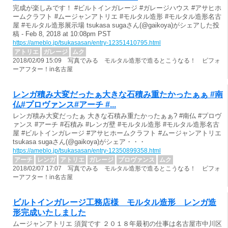
完成が楽しみです！ #ビルトインガレージ #ガレージハウス #アサヒホ
ームクラフト #ムージャンアトリエ #モルタル造形 #モルタル造形名古
屋 #モルタル造形展示場 tsukasa sugaさん(@gaikoya)がシェアした投
稿 - Feb 8, 2018 at 10:08pm PST
https://ameblo.jp/tsukasasan/entry-12351410795.html
アトリエ
ガレージ
ムク
2018/02/09 15:09 写真でみる モルタル造形で造るとこうなる！ ビフォ
ーアフター！in名古屋
レンガ積み大変だったぁ大きな石積み重たかったぁぁ #南
仏#プロヴァンス#アーチ #...
レンガ積み大変だったぁ 大きな石積み重たかったぁぁ? #南仏 #プロヴ
ァンス #アーチ #石積み #レンガ壁 #モルタル造形 #モルタル造形名古
屋 #ビルトインガレージ #アサヒホームクラフト #ムージャンアトリエ
tsukasa sugaさん(@gaikoya)がシェア・・・
https://ameblo.jp/tsukasasan/entry-12350899358.html
アーチ
レンガ
アトリエ
ガレージ
プロヴァンス
ムク
2018/02/07 17:07 写真でみる モルタル造形で造るとこうなる！ ビフォ
ーアフター！in名古屋
ビルトインガレージ工務店様 モルタル造形 レンガ造
形完成いたしました
ムージャンアトリエ 須賀です ２０１８年最初の仕事は名古屋市中川区