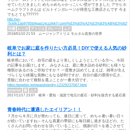
せていただきました めちゃめちゃかっこいい壁ができました アサヒホ
ームクラフトさんは ビルトインガレージが得意な工務店さんです 今ま
でもとても??????
http://xn-
-5ck9c1ab9785b9gap14czzfvk7j.com/%E3%83%A2%E3%83%A
外構
レンガ
アトリエ
ガレージ
ムク
2018/01/10 21:53 ムージャンアトリエ モルタル造形の世界
岐阜でお家に庭を作りたい方必見！DIYで使える人気の砂
利とは？
岐阜県において、自宅の庭をより美しくしようとしている方へ、今回
の記事をお届けします。 みなさんは、庭に敷き詰める砂利にも様々な
種類があるのをご存知ですか？ 一度敷き詰めてしまえば、雑草が生え
づらくなり綺麗な装飾にもなる砂利ですが、自分の庭の環境や広さ、
景観に合わせて種類を選ぶことが一番大切です。・・・
https://ameblo.jp/niwaishi/entry-12329237067.html
exterior
庭
ムク
2017/11/17 23:07 岐阜・愛知・滋賀で地元の庭石・砂利を販売する庭石屋
青春時代に遭遇したエイリアン！！
７月から８月に月が替わっても、連日に渡って、めちゃ暑い暑い日々
が続いていますね～そんな真夏の季節にも毎日嬉し過ぎるほどの、た
くさんのお問い合わせを頂いていることに、感謝の日々を過ごさせて