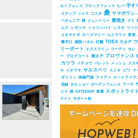
手す
ルミフェンス
ブロックフェンス
ヒバ
桑
ヤマボウシ
ステップ
シャラ
コスタ
素焼き
ペチュニア
桃
ジュンベリー
グミ
ムク
シモツケ
シャリンバイ
シラキ
ツツ
ユキヤナギ
ローズマリー
ユスラウメ
果実
TOEX
勝手口
側面パネル
灯籠
引き戸
リーポート
エクスライン
コーディ
セレ
プロヴァンス
ー
プログコート
開き戸
カツラ
イチョウ
パレット
メッシュ
クヌ
サルスベリ
キ
イヌマキ
スノキ
ビワ
マ
ダイコン
伸縮門扉
アイアン
ロートアイア
花鉢
タカショー
ガーデンフェンス
アーチ
スポットライ
コク
桜
EXTERIOR
車庫
ライト
サポート柱