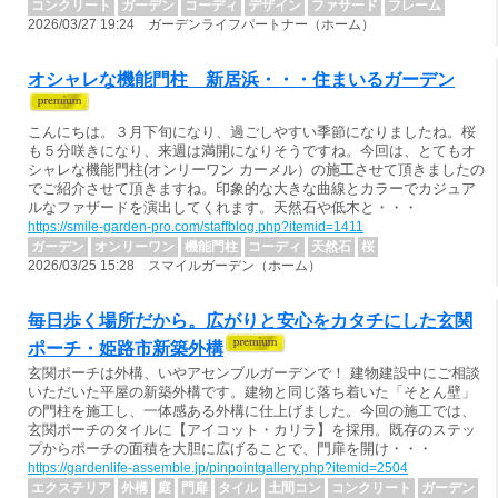
コンクリート
ガーデン
コーディ
デザイン
ファサード
フレーム
2026/03/27 19:24 ガーデンライフパートナー（ホーム）
オシャレな機能門柱 新居浜・・・住まいるガーデン
こんにちは。３月下旬になり、過ごしやすい季節になりましたね。桜
も５分咲きになり、来週は満開になりそうですね。今回は、とてもオ
シャレな機能門柱(オンリーワン カーメル）の施工させて頂きましたの
でご紹介させて頂きますね。印象的な大きな曲線とカラーでカジュア
ルなファザードを演出してくれます。天然石や低木と・・・
https://smile-garden-pro.com/staffblog.php?itemid=1411
ガーデン
オンリーワン
機能門柱
コーディ
天然石
桜
2026/03/25 15:28 スマイルガーデン（ホーム）
毎日歩く場所だから。広がりと安心をカタチにした玄関
ポーチ・姫路市新築外構
玄関ポーチは外構、いやアセンブルガーデンで！ 建物建設中にご相談
いただいた平屋の新築外構です。建物と同じ落ち着いた「そとん壁」
の門柱を施工し、一体感ある外構に仕上げました。今回の施工では、
玄関ポーチのタイルに【アイコット・カリラ】を採用。既存のステッ
プからポーチの面積を大胆に広げることで、門扉を開け・・・
https://gardenlife-assemble.jp/pinpointgallery.php?itemid=2504
エクステリア
外構
庭
門扉
タイル
土間コン
コンクリート
ガーデン