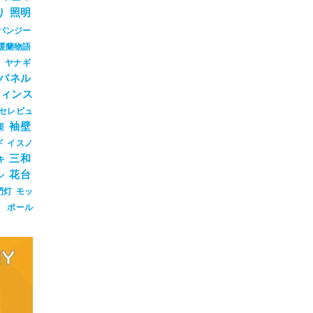
り
照明
パンジー
暖蘭物語
ジ
ヤナギ
パネル
ウィンス
セレビュ
袖壁
栗
ギ
イスノ
三和
キ
花台
ン
門灯
モッ
ト
ポール