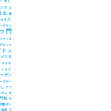
モミ
ジ
ンス
エ
リエ
美
ョイス
ー
グラン
門
ウ
シャッタ
アルシャ
イト
ユ
アメリカ
シ
ススキ
ツ
レタス
ガーデン
ーズガー
干し
アジ
ッサム
ネ
門柱
サ
宅配ボッ
和室
ア