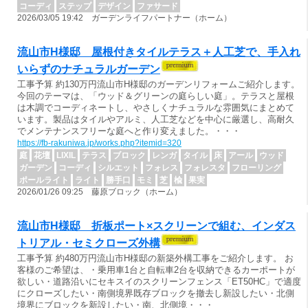
コーディ
ステップ
デザイン
ファサード
2026/03/05 19:42 ガーデンライフパートナー（ホーム）
流山市H様邸 屋根付きタイルテラス＋人工芝で、手入れ
いらずのナチュラルガーデン
工事予算 約130万円流山市H様邸のガーデンリフォームご紹介します。
今回のテーマは、「ウッド＆グリーンの庭らしい庭」。テラスと屋根
は木調でコーディネートし、やさしくナチュラルな雰囲気にまとめて
います。製品はタイルやアルミ、人工芝などを中心に厳選し、高耐久
でメンテナンスフリーな庭へと作り変えました。・・・
https://fb-rakuniwa.jp/works.php?itemid=320
庭
花壇
LIXIL
テラス
ブロック
レンガ
タイル
床
アール
ウッド
ガーデン
コーディ
シルエット
フォレス
フォレスタ
フローリング
ポールライト
ライト
勝手口
モミ
芝
楡
果実
2026/01/26 09:25 藤原ブロック（ホーム）
流山市H様邸 折板ポート×スクリーンで組む、インダス
トリアル・セミクローズ外構
工事予算 約480万円流山市H様邸の新築外構工事をご紹介します。 お
客様のご希望は、・乗用車1台と自転車2台を収納できるカーポートが
欲しい・道路沿いにセキスイのスクリーンフェンス「ET50HC」で適度
にクローズしたい・南側境界既存ブロックを撤去し新設したい・北側
境界にブロックを新設したい・南、北側境・・・