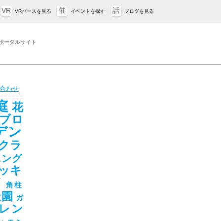
VR
催
話
VRパースを見る
イベントを探す
ブログを見る
ポータルサイト
合わせ
庭
花
ブロ
デン
クラ
ニング
ッキ
ド
角柱
造園
ガ
レン