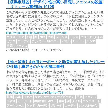
【横浜市旭区】デザイン性の高い目隠しフェンスの設置
｜リフォーム事例No.19125
ご相談外からお家の中が丸見えなので目隠しフェンスを設置したい現
場の状況戸建てにお住まいのお客様より、「お庭に目隠しフェンスを
設置したい」とのご相談をいただきました。現地調査にお伺いしたと
ころ、お家のリビングにある掃き出し窓のすぐ目の前にマンションが
建っており、住人の方々の出入りが非常に激しい通路に面・・・
https://widealumi.com/works.php?itemid=4386
エクステリア
外構
庭
YKK
門扉
フェンス
テラス
ブロック
タイル
ガラス
コーディ
デザイン
バルコニー
パネル
ルーバー
ルシア
目隠しフェンス
2026/06/12 13:58 ワイドアルミ（ホーム）
【袖ヶ浦市】4台用カーポートと防音対策を施したガレー
ジ外構｜車好きのための施工事例
車の騒音対策を目的とした防音外構と4台用カーポート千葉県袖ヶ浦市
の車好きのお施主様よりご依頼いただいた、「防音対策」と「4台用カ
ーポート」を組み合わせたガレージ外構の施工事例です。エンジン
音・排気音に配慮し、周囲への音の広がりを抑えるため、吸音・防音
性を考慮した外構設計をご提案しました。また、複数台・・・
https://daikawa.co.jp/works.php?itemid=768
外構
LIXIL
イナバ
タカショー
ディーズガーデン
三協
フェンス
手すり
カーポート
機能門柱
ポスト
物置
塀
タイル
コンクリート
アーキレール
ウッド
ガーデン
ガレージ
コーディ
シンプルモダン