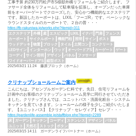
工事予算 約230万円松戸市S様邸外構リフォームをご紹介します。 フ
ァサード全体をリフォームして駐車場を拡張し、オープンだった車庫
前をオーバーゲートでクローズした、安心かつ機能的なエクステリア
です。新設したカーポートは、LIXIL「フーゴR」です。ベーシックな
ラウンドスタイルのカーポートで、２台の普・・・
https://fb-rakuniwa.jp/works.php?itemid=311
エクステリア
外構
庭
エスビック
LIXIL
イナバ
門扉
フェンス
カーポート
サイクルポート
機能門柱
照明
サイン
ポスト
ウッドデッキ
物置
ブロック
タイル
土間コン
コンクリート
LEDサイン
インターホン
ウッド
オーバードアS
カーゲート
ゲート
コーディ
サイン照明
デザイン
パネル
ファサード
ワイドオーバードアS
縦型ポスト
2025/03/21 11:24 藤原ブロック（ホーム）
クリナップショールームご案内
こんにちは。アセンブルガーデン仁科です。先日、住宅リフォームを
計画中のお客様のクリナップショールーム見学に同行させていただき
ました。クリナップさんでは、ユニットバス・洗面化粧台・システム
キッチンを見ていきます。ショールームの様子を少しご紹介いたしま
す。【ユニットバス】【クリナップ・セレヴィア】セレブ・・・
https://gardenlife-assemble.jp/staffblog.php?itemid=2289
床
ガーデン
キッチン
コーディ
ステンレス
デザイン
パネル
ユニット
天然石
ストック
ボタン
2025/03/15 14:11 ガーデンライフパートナー（ホーム）