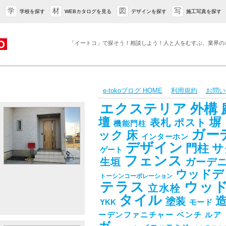
学
材
図
写
学校を探す
WEBカタログを見る
デザインを探す
施工写真を探す
「イートコ」で探そう！相談しよう！人と人をむすぶ、業界の
e-tokoブログ HOME
利用規約
お問い
エクステリア
外構
壇
塀
表札
ポスト
機能門柱
ガー
ック
床
インターホン
デザイン
門柱
サ
ゲート
フェンス
生垣
ガーデ
ウッドデ
トーシンコーポレーション
テラス
ウッ
立水栓
タイル
塗装
YKK
モード
ーデンファニチャー
ベンチ
ルア