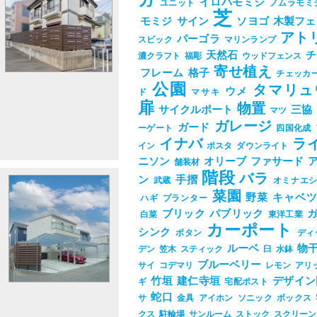
ガ
イロハモミジ
ユニット
ノムラモミ
芝
モミジ
サイン
ソヨゴ
木製フェ
アト
パーゴラ
スビック
マリンランプ
天然石
チ
濃クラフト
福彫
ウッドフェンス
寄せ植え
フレーム
格子
チェッカ
公園
タマリュ
ウメ
ド
マサキ
扉
物置
サイクルポート
三協
マツ
ガレージ
ガード
ーゲート
四国化成
イナバ
ラ
イン
ポスタ
ダウンライト
ニソン
オリーブ
ファサード
舗装材
階段
バラ
ン
手摺
武蔵
オミナエ
菜園
野菜
キャベ
ハギ
プランター
ブリック
パブリック
白菜
東洋工業
カーポート
シンク
ボタン
ディ
ルーベ
物
デン
笠木
スティック
臼
水鉢
ブルーベリー
サイ
コデマリ
レモン
アリ
竹垣
建仁寺垣
デザイン
ギ
宅配ポスト
蛇口
サ
金具
アイホン
ソニック
ボックス
クス
駐輪場
サンルーム
ストック
スクリーン