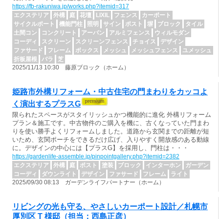
https://fb-rakuniwa.jp/works.php?itemid=317
エクステリア
外構
庭
花壇
LIXIL
フェンス
カーポート
サイクルポート
機能門柱
照明
サイン
ポスト
塀
ブロック
タイル
土間コン
コンクリート
アーバン
アルミフェンス
ウィルモダン
コーディ
スクリーン
スクリーンフェンス
チョイス
デザイン
ファサード
フレーム
ボックス
メッシュ
メッシュフェンス
ユメッシュ
折板屋根
バラ
芝
2025/11/13 10:30 藤原ブロック（ホーム）
姫路市外構リフォーム・中古住宅の門まわりをカッコよ
く演出するプラスG
限られたスペースがスタイリッシュかつ機能的に進化 外構リフォーム
プラン＆施工です。中古物件のご購入を機に、古くなっていた門まわ
りを使い勝手よくリフォームしました。道路から玄関までの距離が短
いため、玄関ポーチをできるだけ広げ、入りやすく開放感のある動線
に。デザインの中心には【プラスG】を採用し、門柱は・・・
https://gardenlife-assemble.jp/pinpointgallery.php?itemid=2382
エクステリア
外構
庭
ポスト
塗装
ブロック
インターホン
ガーデン
コーディ
ダウンライト
デザイン
ファサード
フレーム
ライト
2025/09/30 08:13 ガーデンライフパートナー（ホーム）
リビングの光も守る、やさしいカーポート設計／札幌市
厚別区 T 様邸（担当：西島正彦）