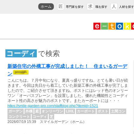
匠
求
人
ホーム
専門家を探す
職を探す
人材を探す
コーディ
で検索
新築住宅の外構工事が完成しました！ 住まいるガーデ
ン
こんにちは。７月中旬になり、夏真っ盛りですね。とても暑い日が続
きます。今回は先日から着工していた新築工事の外構工事が完了しま
したので、ご紹介させて頂きますね。ポストにはレッド色のオンリー
ワン「オーパスプレーン」を設置しました。優れた機能性とコーディ
ネート性の高さが魅力のポストです。またカーポートには・・・
https://smile-garden-pro.com/staffblog.php?itemid=1521
ガーデン
外構
庭
オンリーワン
LIXIL
カーポート
ポスト
土間コン
コンクリート
コーディ
芝
2026/07/19 15:39 スマイルガーデン（ホーム）