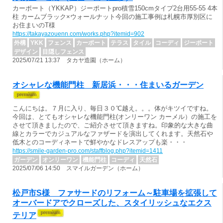
カーポート（YKKAP）ジーポートpro積雪150cmタイプ2台用55-55 4本
柱 カームブラック×ウォールナット今回の施工事例は札幌市厚別区に
お住まいのT様
https://takayazouenn.com/works.php?itemid=902
外構
YKK
フェンス
カーポート
テラス
タイル
コーディ
ジーポート
デザイン
目隠しフェンス
2025/07/21 13:37 タカヤ造園（ホーム）
オシャレな機能門柱 新居浜・・・住まいるガーデン
こんにちは。７月に入り、毎日３０℃越え。。。体がキツイですね。
今回は、とてもオシャレな機能門柱(オンリーワン カーメル）の施工を
させて頂きましたので、ご紹介させて頂きますね。印象的な大きな曲
線とカラーでカジュアルなファザードを演出してくれます。天然石や
低木とのコーディネートで鮮やかなドレスアップも楽・・・
https://smile-garden-pro.com/staffblog.php?itemid=1411
ガーデン
オンリーワン
機能門柱
コーディ
天然石
2025/07/06 14:50 スマイルガーデン（ホーム）
松戸市S様 ファサードのリフォーム～駐車場を拡張して
オーバードアでクローズした、スタイリッシュなエクス
テリア