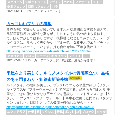
スクリーン
スポットライト
デザイン
パネル
ファサード
ライト
樹脂フェンス
目隠しフェンス
バラ
2026/06/01 11:39 ダイカワ（ホーム）
カッコいいブリキの看板
ＧＷも明けて暖かい日が続いていますね～初夏間近な季節を迎えて、
風我里事務所内も爽快な夏を感じられるように気分転換も兼ねまし
て、ほんの少しではありますが、模様替えなどしてみました。テーブ
ルクロスは、夏らしく爽やかな「ブルー色」２枚重ねでエキゾチック
にコーディネートしています。打ち合わせ時の下敷き代わり・・・
http://blog.livedoor.jp/nakamurateien/archives/52349772.html
アメリカン
クロス
コーディ
ギョリュウ
フトモモ
モモ
2026/05/10 13:15 ガーデニング工房「風我里」滋賀から発信！
平屋をより美しく。ルミノスタイルの質感際立つ、品格
のある門まわり・姫路市新築外構
ルミノタイルの陰影が美しい、プラスGでつくる平屋の顔〇【リクシ
ル・プラスG（フリーウォール）】で演出する、品格ある門まわり 平
屋ならではの伸びやかな水平ラインを意識し、エントランスには 【リ
クシル・プラスG（フリーウォール）】を中心に据えた門まわりをデザ
インしました。目隠しとしての機能を確保しながら・・・
https://gardenlife-assemble.jp/pinpointgallery.php?itemid=2508
エクステリア
外構
庭
リクシル
表札
ポスト
塀
ブロック
タイル