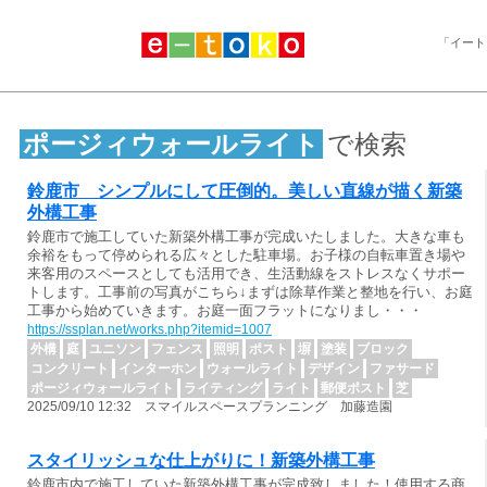
「イート
ポージィウォールライト
で検索
鈴鹿市 シンプルにして圧倒的。美しい直線が描く新築
外構工事
鈴鹿市で施工していた新築外構工事が完成いたしました。大きな車も
余裕をもって停められる広々とした駐車場。お子様の自転車置き場や
来客用のスペースとしても活用でき、生活動線をストレスなくサポー
トします。工事前の写真がこちら↓まずは除草作業と整地を行い、お庭
工事から始めていきます。お庭一面フラットになりまし・・・
https://ssplan.net/works.php?itemid=1007
外構
庭
ユニソン
フェンス
照明
ポスト
塀
塗装
ブロック
コンクリート
インターホン
ウォールライト
デザイン
ファサード
ポージィウォールライト
ライティング
ライト
郵便ポスト
芝
2025/09/10 12:32 スマイルスペースプランニング 加藤造園
スタイリッシュな仕上がりに！新築外構工事
鈴鹿市内で施工していた新築外構工事が完成致しました！使用する商