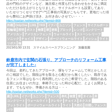
品や門柱のデザインなど、施主様と何度も打ち合わせをかさねご満足
いただける仕上がりとなりました。サイクルポートも設置してあり、
いたせりつくせりです(*^-^*)工事前の写真がこちらです。更地だった頃
から弊社にお声掛け頂き、お付き合いさせてい・・・
https://ssplan.net/works.php?itemid=868
外構
OnlyOne
LIXIL
YKK
イナバ
ユニソン
フェンス
サイクルポート
駐輪場
照明
ポスト
物置
塀
塗装
ブロック
レンガ
コンクリート
アメリカン
アメリカンフェンス
ウォールライト
ストーンレリーフ
ソニック
チョイス
デザイン
ポージィウォールライト
メッシュ
ライト
リポス
楡
2023/01/30 13:31 スマイルスペースプランニング 加藤造園
鈴鹿市内で玄関の石張り、アプローチのリフォーム工事
が完了しました♪
今回は、老朽してきたアプローチ、塀をリフォームして何とかしたと
のご相談でした。階段は年を取ると心配だから無くしたい、既存であ
るフェンス等はなるべく再利用したいとのご希望でした。階段のある
住居にお住まいの方は、車椅子になった時が心配だ、とよくお聞きし
ます。でもなぜか、準備される方は・・・
http://ssplan.net/works.php?itemid=500
庭
LIXIL
イナバ
ユニソン
フェンス
表札
物置
塀
タイル
床
コンクリート
ウォールライト
クレモナ
チョイス
ネクスタ
フットライト
ポージィウォールライト
ライト
天然石
目隠しフェンス
バラ