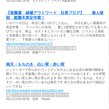
2012/01/06 14:50 エクステリア ワーク / 大阪府堺市
【造園屋 緑健アウトワード 社長ブログ】 個人様
邸 庭園木剪定作業！
いやーー今日は、本当に寒い1日でしたねェ。。今日も楽しい庭園木の
剪定作業、、 ウバメガシの生垣、、夏に1度剪定させて頂いても良くの
びています。奥は、モチノキとウバメガシ棚仕立物、シラカシと黒松
と赤枝垂と張り切って、剪定しちゃいます。 ウバメガシの生垣剪定作
業です。。下草廻りの養生もバッ・・・
http://ryokukenow.com/?itemid=376
造園
庭
生垣
ウバメガシ
シラカシ
モチノキ
楡
2011/12/09 19:00 緑健アウトワード
南天・もちのき 白い実・赤い実
レッドシダーで作られたウッドデッキの上にあるお店の南側の階段を
降りていくと坪庭風に作られた 小さなスペースがあります、その空間
に今、白い実と赤い実が見られます 赤い実の付いているのは、モチノ
キで、白い実が付いているのは南天です 赤と白の実があるので縁起が
いいですね ・・・
http://blog.niwablo.jp/toledo/kiji/110811.html
庭
ウッドデッキ
ウッド
ナンテン
モチノキ
2011/11/25 09:56 信州 Toledo