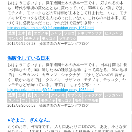
おはようございます。操栄造園土木の坂本一三です。 好まれるの木
も、時代や環境の変化とともに変わっていく。30年くらい前までは、
モチノキ、モッコクなどの常緑樹が主木として好まれた。 いま、モチ
ノキやモッコクを植える人はめったにいない。これらの木は本来、庭
づくりに必要な木だった。それだけで庭が引き締・・・
http://soueizouen.blog69.fc2.com/blog-entry-1967.html
造園
土木
庭
エゴノキ
シャラ
ソヨゴ
トキワマンサク
ヒメシャラ
マンサク
モチノキ
モッコク
ヤマボウシ
2012/09/22 07:28 操栄造園のガーデニングブログ
温暖化している日本
おはようございます。操栄造園土木の坂本一三です。 日本は南北に長
い列島なので、庭に適した木の種類は地域によって異なる。 寒い地域
では、シラカンバ、カラマツ、シャクナゲ、ブナなどの木の生育がよ
く、暖かい地方では、クスノキ、サザンカ、モチノキ、モッコク、ヤ
マモモなどが向いている。 東京は、ちょうど寒・・・
http://soueizouen.blog69.fc2.com/blog-entry-1963.html
造園
土木
庭
カラマツ
クスノキ
サザンカ
シャクナゲ
シラカンバ
スノキ
ブナ
マツ
モチノキ
モッコク
モモ
ヤマモモ
2012/09/20 06:53 操栄造園のガーデニングブログ
●そよご。ぎんなん。
近くのお寺、円福寺です。 入り口あたりに1本の木。 ああ、小さな実
がみえた。 【冬青】（ソヨゴ） モチノキ科モチノキ属の常緑小高木