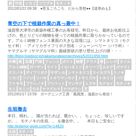
庭
竹垣
ソヨゴ
ツワブキ
モチノキ
2012/01/22 09:38 ●苔玉ごろごろ、だから苔想●●【道草めも】
青空の下で植栽作業の真っ最中！
滋賀県大津市の新築外構工事のお客様宅。昨日から、最終お化粧仕上
げの、色とりどりの植物を使っての植栽作業に取りかかっているので
す。アルミ鋳物フェンス裏面の大きな花壇には、シマトネリコ（モク
セイ科）・アメリカザイフリボク別名：ジューンベリー（バラ科）・
ヤマグルマ（ヤマグルマ科）曲線形状の塗り壁仕上げの塀・・・
http://blog.livedoor.jp/nakamurateien/archives/52031958.html
外構
庭
花壇
門扉
フェンス
ポスト
物置
テラス
塀
レンガ
タイル
アルミ鋳物
ガーデン
ライト
イロハモミジ
オリーブ
カエデ
ガマズミ
クスノキ
ザイフリボク
サザンカ
シマトネリコ
スイカズラ
スノキ
ソヨゴ
ツツジ
ツバキ
トキワマンサク
トサミズキ
トネリコ
バラ
フトモモ
ブラシノキ
プリペット
マンサク
ミズキ
モクセイ
モチノキ
モミ
モミジ
モモ
ヤマグルマ
ヤマボウシ
芝
2012/01/17 23:59 ガーデニング工房「風我里」滋賀から発信！
生垣撤去
本日、晴れ。。 陽が当たれば、暖かい。。 ちょっと、珍しいです
が。。 モチノキの生垣。。 を撤去中。。 本日もご安全に
http://exterior-work.com/?p=14820
生垣
モチノキ