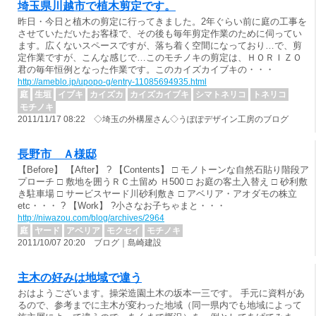
埼玉県川越市で植木剪定です。
昨日・今日と植木の剪定に行ってきました。2年ぐらい前に庭の工事を
させていただいたお客様で、その後も毎年剪定作業のために伺ってい
ます。広くないスペースですが、落ち着く空間になっており…で、剪
定作業ですが、こんな感じで…このモチノキの剪定は、ＨＯＲＩＺＯ
君の毎年恒例となった作業です。このカイズカイブキの・・・
http://ameblo.jp/upopo-g/entry-11085694935.html
庭
生垣
イブキ
カイズカ
カイズカイブキ
シマトネリコ
トネリコ
モチノキ
2011/11/17 08:22 ◇埼玉の外構屋さん◇うぽぽデザイン工房のブログ
長野市 Ａ様邸
【Before】 【After】 ? 【Contents】 □ モノトーンな自然石貼り階段ア
プローチ □ 敷地を囲うＲＣ土留め Ｈ500 □ お庭の客土入替え □ 砂利敷
き駐車場 □ サービスヤード川砂利敷き □ アベリア・アオダモの株立
etc・・・ ? 【Work】 ?小さなお子ちゃまと・・・
http://niwazou.com/blog/archives/2964
庭
ヤード
アベリア
モクセイ
モチノキ
2011/10/07 20:20 ブログ｜島崎建設
主木の好みは地域で違う
おはようございます。操栄造園土木の坂本一三です。 手元に資料があ
るので、参考までに主木が変わった地域（同一県内でも地域によって