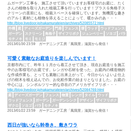
ムガーデン工事を、施工させて頂いていますお客様宅のお庭に、たく
さんの植物を取り入れた植栽工事を行っています！プラスＧ角格子ス
クリーンの直前にも、植栽スペースを確保しています。無機質な趣き
のアルミ素材にも植物を添えることによって、暖かみのあ・・・
http://blog.livedoor.jp/nakamurateien/archives/52085572.html
外構
庭
ディーズガーデン
門扉
フェンス
塀
ウッド
ウッドフェンス
ガーデン
スクリーン
角格子
ザイフリボク
ジュンベリー
ソヨゴ
バラ
モチノキ
モミ
モミジ
2013/01/30 23:59 ガーデニング工房「風我里」滋賀から発信！
可愛く素敵なお庭造りを楽しんでいます！
京都市内にて、昨年１１月から着工させて頂き、現在お庭造りを施工
中のお客様宅のお庭です。レンガや石材を使った、お庭内の構造物的
な作成作業も、とっても素敵に出来上がって、今日からいよいよ仕上
げの樹木を植え込んでの、お化粧作業の始まりとなりました。お庭の
中心には、シンボルツリー的な存在のアメリカザイフリボ・・・
http://blog.livedoor.jp/nakamurateien/archives/52084769.html
庭
ディーズガーデン
フェンス
物置
レンガ
タイル
ウッド
ウッドフェンス
ガーデン
ガーデンシンク
デザイン
ザイフリボク
ザクロ
ソヨゴ
バラ
モチノキ
2013/01/22 23:59 ガーデニング工房「風我里」滋賀から発信！
西日が強いなら幹巻き、敷きワラ