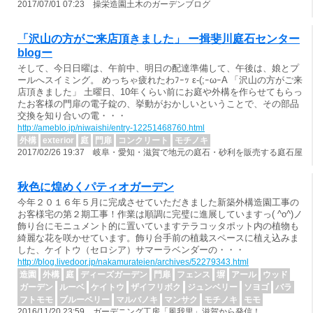
2017/07/01 07:23 操栄造園土木のガーデンブログ
「沢山の方がご来店頂きました」 ー揖斐川庭石センター
blogー
そして、今日日曜は、午前中、明日の配達準備して、午後は、娘とプ
ールへスイミング。 めっちゃ疲れたわﾌｰｯ ε-(;ｰωｰA 「沢山の方がご来
店頂きました」 土曜日、10年くらい前にお庭や外構を作らせてもらっ
たお客様の門扉の電子錠の、挙動がおかしいということで、その部品
交換を知り合いの電・・・
http://ameblo.jp/niwaishi/entry-12251468760.html
外構
exterior
庭
門扉
コンクリート
モチノキ
2017/02/26 19:37 岐阜・愛知・滋賀で地元の庭石・砂利を販売する庭石屋
秋色に煌めくパティオガーデン
今年２０１６年５月に完成させていただきました新築外構造園工事の
お客様宅の第２期工事！作業は順調に完璧に進展していますっ( ^o^)ノ
飾り台にモニュメント的に置いていますテラコッタポット内の植物も
綺麗な花を咲かせています。飾り台手前の植栽スペースに植え込みま
した、ケイトウ（セロシア）サマーラベンダーの・・・
http://blog.livedoor.jp/nakamurateien/archives/52279343.html
造園
外構
庭
ディーズガーデン
門扉
フェンス
塀
アール
ウッド
ガーデン
ルーベ
ケイトウ
ザイフリボク
ジュンベリー
ソヨゴ
バラ
フトモモ
ブルーベリー
マルバノキ
マンサク
モチノキ
モモ
2016/11/20 23:59 ガーデニング工房「風我里」滋賀から発信！