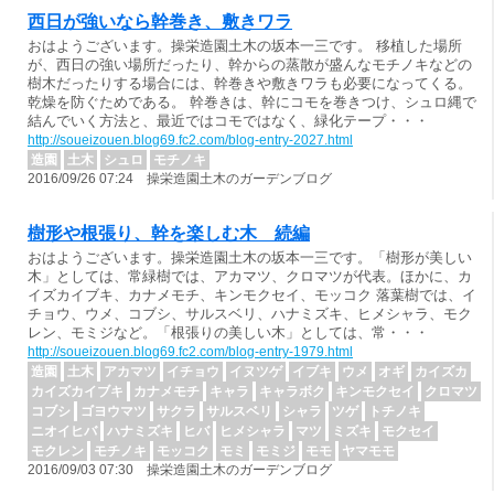
西日が強いなら幹巻き、敷きワラ
おはようございます。操栄造園土木の坂本一三です。 移植した場所
が、西日の強い場所だったり、幹からの蒸散が盛んなモチノキなどの
樹木だったりする場合には、幹巻きや敷きワラも必要になってくる。
乾燥を防ぐためである。 幹巻きは、幹にコモを巻きつけ、シュロ縄で
結んでいく方法と、最近ではコモではなく、緑化テープ・・・
http://soueizouen.blog69.fc2.com/blog-entry-2027.html
造園
土木
シュロ
モチノキ
2016/09/26 07:24 操栄造園土木のガーデンブログ
樹形や根張り、幹を楽しむ木 続編
おはようございます。操栄造園土木の坂本一三です。「樹形が美しい
木」としては、常緑樹では、アカマツ、クロマツが代表。ほかに、カ
イズカイブキ、カナメモチ、キンモクセイ、モッコク 落葉樹では、イ
チョウ、ウメ、コブシ、サルスベリ、ハナミズキ、ヒメシャラ、モク
レン、モミジなど。「根張りの美しい木」としては、常・・・
http://soueizouen.blog69.fc2.com/blog-entry-1979.html
造園
土木
アカマツ
イチョウ
イヌツゲ
イブキ
ウメ
オギ
カイズカ
カイズカイブキ
カナメモチ
キャラ
キャラボク
キンモクセイ
クロマツ
コブシ
ゴヨウマツ
サクラ
サルスベリ
シャラ
ツゲ
トチノキ
ニオイヒバ
ハナミズキ
ヒバ
ヒメシャラ
マツ
ミズキ
モクセイ
モクレン
モチノキ
モッコク
モミ
モミジ
モモ
ヤマモモ
2016/09/03 07:30 操栄造園土木のガーデンブログ