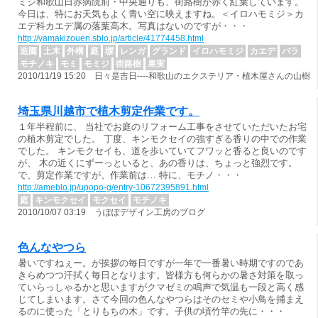
ミジ和歌山日赤病院前・中央通りも、街路樹が赤く紅葉しています。
今日は、特にお天気もよく青い空に映えますね。＜イロハモミジ＞カ
エデ科カエデ属の落葉高木。写真はないのですが・・・
http://yamakizouen.sblo.jp/article/41774458.html
造園
土木
外構
庭
塀
レンガ
グランド
イロハモミジ
カエデ
バラ
モチノキ
モミ
モミジ
街路樹
果実
2010/11/19 15:20 日々是吉日----和歌山のエクステリア・植木屋さんの山樹
埼玉県川越市で植木剪定作業です。
１年半程前に、 当社でお庭のリフォーム工事をさせていただいたお宅
の植木剪定でした。 丁度、キンモクセイの強すぎる香りの中での作業
でした。 キンモクセイも、道を歩いていてフワッと香ると良いのです
が、 木の近くにずーっといると、あの香りは、ちょっと強烈です。
で、剪定作業ですが、作業前は… 特に、モチノ・・・
http://ameblo.jp/upopo-g/entry-10672395891.html
庭
キンモクセイ
モクセイ
モチノキ
2010/10/07 03:19 うぽぽデザイン工房のブログ
色んなやつら
暑いですねぇー。が挨拶の毎日ですが一年で一番暑い時期ですのであ
きらめつつ汗拭く毎日となります。皆様方も何らかの暑さ対策を取っ
ていらっしゃるかと思いますがクマゼミの鳴声で気温も一段と高く感
じてしまいます。さて今回の色んなやつらはそのセミや小鳥を捕まえ
るのに使った「とりもちの木」です。子供の頃竹竿の先に・・・