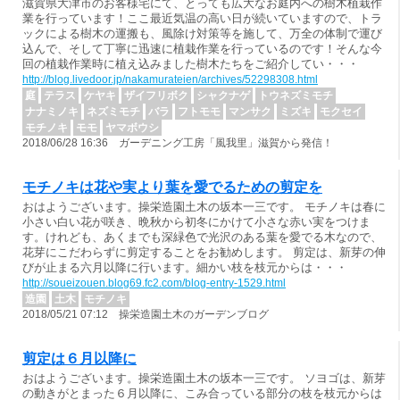
滋賀県大津市のお客様宅にて、とっても広大なお庭内への樹木植栽作
業を行っています！ここ最近気温の高い日が続いていますので、トラ
ックによる樹木の運搬も、風除け対策等を施して、万全の体制で運び
込んで、そして丁寧に迅速に植栽作業を行っているのです！そんな今
回の植栽作業時に植え込みました樹木たちをご紹介してい・・・
http://blog.livedoor.jp/nakamurateien/archives/52298308.html
庭
テラス
ケヤキ
ザイフリボク
シャクナゲ
トウネズミモチ
ナナミノキ
ネズミモチ
バラ
フトモモ
マンサク
ミズキ
モクセイ
モチノキ
モモ
ヤマボウシ
2018/06/28 16:36 ガーデニング工房「風我里」滋賀から発信！
モチノキは花や実より葉を愛でるための剪定を
おはようございます。操栄造園土木の坂本一三です。 モチノキは春に
小さい白い花が咲き、晩秋から初冬にかけて小さな赤い実をつけま
す。けれども、あくまでも深緑色で光沢のある葉を愛でる木なので、
花芽にこだわらずに剪定することをお勧めします。 剪定は、新芽の伸
びが止まる六月以降に行います。細かい枝を枝元からは・・・
http://soueizouen.blog69.fc2.com/blog-entry-1529.html
造園
土木
モチノキ
2018/05/21 07:12 操栄造園土木のガーデンブログ
剪定は６月以降に
おはようございます。操栄造園土木の坂本一三です。 ソヨゴは、新芽
の動きがとまった６月以降に、こみ合っている部分の枝を枝元からは