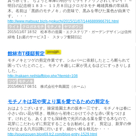
真っ赤です。 ちょうど車庫の明かりでライトアップされてキレイ！ ～
明日の記念樹１８３～ １１月８日はクロガネモチ 雌雄異株の常緑高
木。名前は「黒鉄のモチノキ」の意味で、黒みを帯びた葉色が由来で
す。・・・
http://www.matsuaz.biz/s-ryokuchi/2015/11/07/1446889966791.html
ライト
クロガネモチ
モチノキ
ヤマボウシ
2015/11/07 18:52 松本市の造園・エクステリア・ガーデンデザインは信州
緑地【お庭のサービス】- スタッフ奮闘日記
館林市T様邸剪定
モチノキとツゲの剪定作業です。シルバーに依頼したところ断られて
困っていたとのこと。 モチノキ越しに家が見えるほどにすっきりしま
した。
http://nakaen.net/staffblog.php?itemid=108
ツゲ
モチノキ
2015/06/17 08:51 株式会社中島園芸（ホーム）
モチノキは花や実より葉を愛でるための剪定を
おはようございます。操栄造園土木の坂本一三です。 モチノキは春に
小さい白い花が咲き、晩秋から初冬にかけて小さな赤い実をつけま
す。けれども、あくまでも深緑色で光沢のある葉を愛でる木なので、
花芽にこだわらずに剪定することをお勧めします。 剪定は、新芽の伸
びが止まる六月以降に行います。細かい枝を枝元か・・・
http://soueizouen.blog69.fc2.com/blog-entry-1529.html