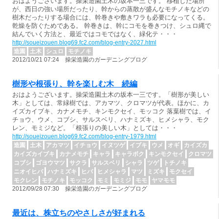
おはようございます。操栄造園土木の坂本一三です。 移植した場所
が、西日の強い場所だったり、幹からの蒸散が盛んなモチノキなどの
樹木だったりする場合には、幹巻きや敷きワラも必要になってくる。
乾燥を防ぐためである。 幹巻きは、幹にコモを巻きつけ、シュロ縄で
結んでいく方法と、最近ではコモではなく、緑化テ・・・
http://soueizouen.blog69.fc2.com/blog-entry-2027.html
造園
土木
シュロ
モチノキ
2012/10/21 07:24 操栄造園のガーデニングブログ
樹形や根張り、幹を楽しむ木 続編
おはようございます。操栄造園土木の坂本一三です。「樹形が美しい
木」としては、常緑樹では、アカマツ、クロマツが代表。ほかに、カ
イズカイブキ、カナメモチ、キンモクセイ、モッコク 落葉樹では、イ
チョウ、ウメ、コブシ、サルスベリ、ハナミズキ、ヒメシャラ、モク
レン、モミジなど。「根張りの美しい木」としては・・・
http://soueizouen.blog69.fc2.com/blog-entry-1979.html
造園
土木
アカマツ
イチョウ
イヌツゲ
イブキ
ウメ
オギ
カイズカ
カイズカイブキ
カナメモチ
キャラ
キャラボク
キンモクセイ
クロマツ
コブシ
ゴヨウマツ
サクラ
サルスベリ
シャラ
ツゲ
トチノキ
ニオイヒバ
ハナミズキ
ヒバ
ヒメシャラ
マツ
ミズキ
モクセイ
モクレン
モチノキ
モッコク
モミ
モミジ
モモ
ヤマモモ
2012/09/28 07:30 操栄造園のガーデニングブログ
最近は、株立ちのやさしさが好まれる