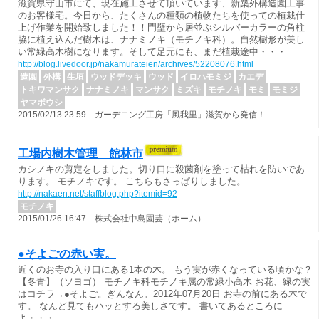
滋賀県守山市にて、現在施工させて頂いています、新築外構造園工事
のお客様宅。今日から、たくさんの種類の植物たちを使っての植栽仕
上げ作業を開始致しました！！門壁から居並ぶシルバーカラーの角柱
脇に植え込んだ樹木は、ナナミノキ（モチノキ科）。自然樹形が美し
い常緑高木樹になります。そして足元にも、まだ植栽途中・・・
http://blog.livedoor.jp/nakamurateien/archives/52208076.html
造園
外構
生垣
ウッドデッキ
ウッド
イロハモミジ
カエデ
トキワマンサク
ナナミノキ
マンサク
ミズキ
モチノキ
モミ
モミジ
ヤマボウシ
2015/02/13 23:59 ガーデニング工房「風我里」滋賀から発信！
工場内樹木管理 館林市
カシノキの剪定をしました。切り口に殺菌剤を塗って枯れを防いであ
ります。 モチノキです。 こちらもさっぱりしました。
http://nakaen.net/staffblog.php?itemid=92
モチノキ
2015/01/26 16:47 株式会社中島園芸（ホーム）
●そよごの赤い実。
近くのお寺の入り口にある1本の木。 もう実が赤くなっている頃かな？
【冬青】（ソヨゴ） モチノキ科モチノキ属の常緑小高木 お花、緑の実
はコチラ→●そよご。ぎんなん。2012年07月20日 お寺の前にある木で
す。 なんど見てもハッとする美しさです。 書いてあるところに
よ・・・