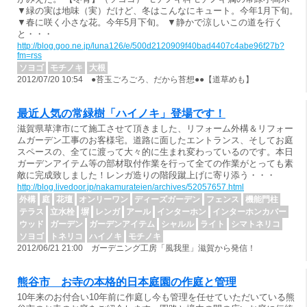
▼緑の実は地味（実）だけど、冬はこんなにキュート。今年1月下旬。
▼春に咲く小さな花。今年5月下旬。 ▼静かで涼しいこの道を行く
と・・・
http://blog.goo.ne.jp/luna126/e/500d2120909f40bad4407c4abe96f27b?
fm=rss
ソヨゴ
モチノキ
大根
2012/07/20 10:54 ●苔玉ごろごろ、だから苔想●●【道草めも】
最近人気の常緑樹「ハイノキ」登場です！
滋賀県草津市にて施工させて頂きました、リフォーム外構＆リフォー
ムガーデン工事のお客様宅。道路に面したエントランス、そしてお庭
スペースの、全てに渡って大々的に生まれ変わっているのです。本日
ガーデンアイテム等の部材取付作業を行って全ての作業がとっても素
敵に完成致しました！レンガ造りの階段蹴上げに寄り添う・・・
http://blog.livedoor.jp/nakamurateien/archives/52057657.html
外構
庭
花壇
オンリーワン
ディーズガーデン
フェンス
機能門柱
テラス
立水栓
塀
レンガ
アール
インターホン
インターホンカバー
ウッド
ガーデン
ガーデンアイテム
シャルル
ライト
シマトネリコ
ソヨゴ
トネリコ
ハイノキ
モチノキ
2012/06/21 21:00 ガーデニング工房「風我里」滋賀から発信！
熊谷市 お寺の本格的日本庭園の作庭と管理
10年来のお付合い10年前に作庭し今も管理を任せていただいている熊