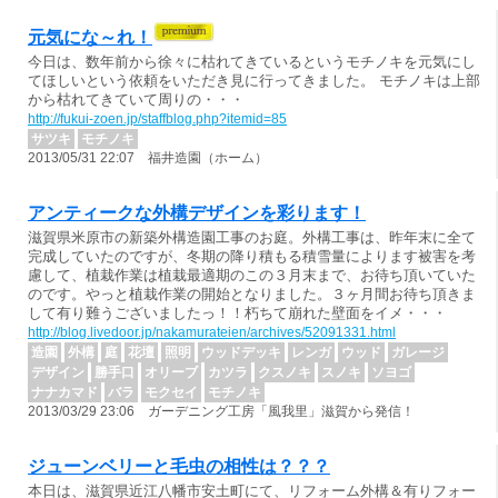
元気にな～れ！
今日は、数年前から徐々に枯れてきているというモチノキを元気にし
てほしいという依頼をいただき見に行ってきました。 モチノキは上部
から枯れてきていて周りの・・・
http://fukui-zoen.jp/staffblog.php?itemid=85
サツキ
モチノキ
2013/05/31 22:07 福井造園（ホーム）
アンティークな外構デザインを彩ります！
滋賀県米原市の新築外構造園工事のお庭。外構工事は、昨年末に全て
完成していたのですが、冬期の降り積もる積雪量によります被害を考
慮して、植栽作業は植栽最適期のこの３月末まで、お待ち頂いていた
のです。やっと植栽作業の開始となりました。３ヶ月間お待ち頂きま
して有り難うございましたっ！！朽ちて崩れた壁面をイメ・・・
http://blog.livedoor.jp/nakamurateien/archives/52091331.html
造園
外構
庭
花壇
照明
ウッドデッキ
レンガ
ウッド
ガレージ
デザイン
勝手口
オリーブ
カツラ
クスノキ
スノキ
ソヨゴ
ナナカマド
バラ
モクセイ
モチノキ
2013/03/29 23:06 ガーデニング工房「風我里」滋賀から発信！
ジューンベリーと毛虫の相性は？？？
本日は、滋賀県近江八幡市安土町にて、リフォーム外構＆有りフォー