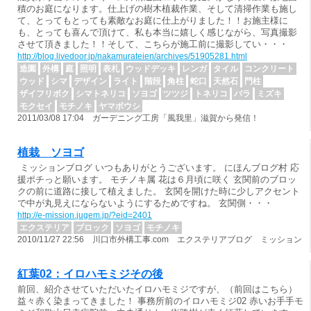
積のお庭になります。仕上げの樹木植裁作業、そして清掃作業も施し
て、とってもとっても素敵なお庭に仕上がりました！！お施主様に
も、とっても喜んで頂けて、私も本当に嬉しく感じながら、写真撮影
させて頂きました！！そして、こちらが施工前に撮影してい・・・
http://blog.livedoor.jp/nakamurateien/archives/51905281.html
造園
外構
庭
照明
表札
ウッドデッキ
レンガ
タイル
コンクリート
ウッド
シマ
デザイン
ライト
階段
角柱
蛇口
天然石
門柱
ザイフリボク
シマトネリコ
ソヨゴ
ツツジ
トネリコ
バラ
ミズキ
モクセイ
モチノキ
ヤマボウシ
2011/03/08 17:04 ガーデニング工房「風我里」滋賀から発信！
植栽 ソヨゴ
ミッションブログ いつもありがとうございます。 にほんブログ村 応
援ポチっと願います。 モチノキ属 花は６月頃に咲く 玄関前のブロッ
クの前に道路に接して植えました。 玄関を開けた時に少しアクセント
で中が丸見えにならないようにするためですね。 玄関側・・・
http://e-mission.jugem.jp/?eid=2401
エクステリア
ブロック
ソヨゴ
モチノキ
2010/11/27 22:56 川口市外構工事.com エクステリアブログ ミッション
紅葉02：イロハモミジその後
前回、紹介させていただいたイロハモミジですが、（前回はこちら）
益々赤く染まってきました！ 事務所前のイロハモミジ02 赤いお手手モ