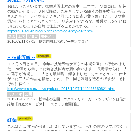
おはようございます。操栄造園土木の坂本一三です。 ソヨゴは、新芽
の動きがとまった６月以降に、こみ合っている部分の枝を枝元からは
さんだあと、シイやモチノキと同じように古い葉を落として、３つ葉
透かしを行うとすっきりする。 刈込みもできるが、葉透かしをていね
いに行ったほうが自然に仕上げることができる。・・・
http://soueizouen.blog69.fc2.com/blog-entry-2872.html
造園
土木
ソヨゴ
モチノキ
2016/03/11 07:02 操栄造園土木のガーデンブログ
～技能五輪～
１２月５日と６日。 今年の技能五輪が東京の木場公園にて行われまし
た。 全国から集まった若き技術者が競い合います！ 長野県からは二人
の選手が出場し、二人とも敢闘賞に輝きました！おめでとう～！ 仕上
がった二人の作品を載せますね。 皆、同じ課題を造るのですが、それ
ぞれに個性・・・
http://www.matsuaz.biz/s-ryokuchi/2015/12/07/1449485860621.html
モチノキ
公園
2015/12/07 19:57 松本市の造園・エクステリア・ガーデンデザインは信州
緑地【お庭のサービス】- スタッフ奮闘日記
紅葉
こんばんは すっかり街も紅葉していますね。 会社の前のヤマボウシも