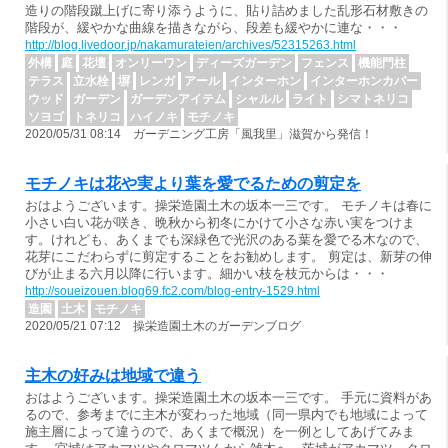
造りの階段蹴上げに寄り添うように、貼り詰めました乱形石材敷きの
階段が、緩やかな曲線を描きながら、段差も緩やかに連な・・・
http://blog.livedoor.jp/nakamurateien/archives/52315263.html
外構
庭
花壇
オンリーワン
ディーズガーデン
フェンス
機能門柱
テラス
立水栓
塀
レンガ
アール
インターホン
インターホンカバー
ウッド
ガーデン
ガーデンアイテム
シャルル
ライト
シマトネリコ
ソヨゴ
トネリコ
ハイノキ
モチノキ
2020/05/31 08:14 ガーデニング工房「風我里」滋賀から発信！
モチノキは花や実より葉を愛でるための剪定を
おはようございます。操栄造園土木の坂本一三です。 モチノキは春に
小さい白い花が咲き、晩秋から初冬にかけて小さな赤い実をつけま
す。けれども、あくまでも深緑色で光沢のある葉を愛でる木なので、
花芽にこだわらずに剪定することをお勧めします。 剪定は、新芽の伸
びが止まる六月以降に行います。細かい枝を枝元からは・・・
http://soueizouen.blog69.fc2.com/blog-entry-1529.html
造園
土木
モチノキ
2020/05/21 07:12 操栄造園土木のガーデンブログ
主木の好みは地域で違う
おはようございます。操栄造園土木の坂本一三です。 手元に資料があ
るので、参考までに主木が変わった地域（同一県内でも地域によって
施主層によって違うので、あくまで概況）を一例としてあげてみま