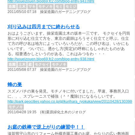
http://soueizouen.blog69.fc2.com/blog-entry-943.html
造園
土木
マキ
モチノキ
モミ
モミジ
2011/05/10 07:18 操栄造園のガーデニングブログ
刈り込みは四月までに終わらせる
おはようございます。操栄造園土木の坂本一三です。 モクセイを円筒
形に刈り込む仕立て方を、東京の庭師はろうそく仕立てと呼ぶ。仕立
て方の呼び名は地方によっていろいろだが、この呼び名は、いかにも
いいです。 ついでに、透かし方(剪定)の呼称にもしゃれたものがあ
る。稲妻透かしというのがある。これはみつをわ・・・
http://soueizouen.blog69.fc2.com/blog-entry-938.html
造園
土木
庭
モクセイ
モチノキ
2011/05/08 07:37 操栄造園のガーデニングブログ
蜂の巣
スズメバチの巣を発見。モチノキに付いてました。早速、事務所入口
に、、、スプレーニスで補強（＾＾魔除けになるらしいです。
http://park.geocities.yahoo.co.jp/gl/kurihara_ryokuka/view/20110428/130398
モチノキ
2011/04/28 19:35 (有)栗原緑化土木のジオログ
お庭の鉄棒で逆上がりの練習中！！
滋賀県守山市のリフォーム外構造園工事のお庭。かなりの広い敷地面