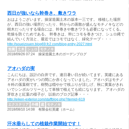
西日が強いなら幹巻き、敷きワラ
おはようございます。操栄造園土木の坂本一三です。 移植した場所
が、西日の強い場所だったり、幹からの蒸散が盛んなモチノキなどの
樹木だったりする場合には、幹巻きや敷きワラも必要になってくる。
乾燥を防ぐためである。 幹巻きは、幹にコモを巻きつけ、シュロ縄で
結んでいく方法と、最近ではコモではなく、緑化テープ・・・
http://soueizouen.blog69.fc2.com/blog-entry-2027.html
造園
土木
シュロ
モチノキ
2018/09/26 07:24 操栄造園土木のガーデンブログ
アオハダの実
こんにちは。設計の白井です。連日暑い日が続いてます。英建にある
アオハダの実がいつの間にか赤くなっていました。アオハダはモチノ
キ科の落葉樹です。樹勢は穏やかで枝ぶりが涼しげ、秋に黄葉がきれ
いでシンボルツリーとして単独で植えても絵になります。 アオハダの
芽吹きと紅葉の様子が、以前のブログ記事・・・
http://eiken-exterior.com/staffblog.php?itemid=619
エクステリア
外構
庭
モチノキ
2018/08/10 14:08 有限会社英建（ホーム）
汗水垂らしての植栽作業開始です！