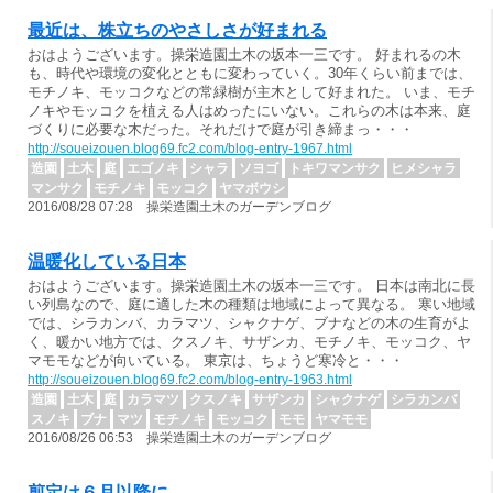
最近は、株立ちのやさしさが好まれる
おはようございます。操栄造園土木の坂本一三です。 好まれるの木
も、時代や環境の変化とともに変わっていく。30年くらい前までは、
モチノキ、モッコクなどの常緑樹が主木として好まれた。 いま、モチ
ノキやモッコクを植える人はめったにいない。これらの木は本来、庭
づくりに必要な木だった。それだけで庭が引き締まっ・・・
http://soueizouen.blog69.fc2.com/blog-entry-1967.html
造園
土木
庭
エゴノキ
シャラ
ソヨゴ
トキワマンサク
ヒメシャラ
マンサク
モチノキ
モッコク
ヤマボウシ
2016/08/28 07:28 操栄造園土木のガーデンブログ
温暖化している日本
おはようございます。操栄造園土木の坂本一三です。 日本は南北に長
い列島なので、庭に適した木の種類は地域によって異なる。 寒い地域
では、シラカンバ、カラマツ、シャクナゲ、ブナなどの木の生育がよ
く、暖かい地方では、クスノキ、サザンカ、モチノキ、モッコク、ヤ
マモモなどが向いている。 東京は、ちょうど寒冷と・・・
http://soueizouen.blog69.fc2.com/blog-entry-1963.html
造園
土木
庭
カラマツ
クスノキ
サザンカ
シャクナゲ
シラカンバ
スノキ
ブナ
マツ
モチノキ
モッコク
モモ
ヤマモモ
2016/08/26 06:53 操栄造園土木のガーデンブログ
剪定は６月以降に