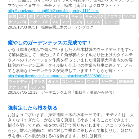
す。 宮城はアカマツやクロマツんから雑木へ、茨城がアカマツ、クロ
マツからイヌマキ、モチノキ、栃木（南部）はクロマツ・・・
http://soueizouen.blog69.fc2.com/blog-entry-1119.html
造園
土木
庭
アカマツ
イヌマキ
キャラ
キャラボク
クロマツ
ツバキ
ナツツバキ
ハナミズキ
マキ
マツ
ミズキ
モチノキ
モッコク
2019/10/03 06:51 操栄造園土木のガーデンブログ
癒やしのガーデンテラスの完成です！
かなり腐食が進んで傷んでいました天然木材製のウッドデッキをすべ
て解体撤去して、新たに３００角形状のタイル貼り仕上げのタイルテ
ラスへのリノベーション作業を行っていました滋賀県大津市内のお客
様宅のガーデン工事！タイル貼り仕上げの作業も無事に終えて、とっ
ても素適なガーデンテラスが完成しています！こちらが施・・・
http://blog.livedoor.jp/nakamurateien/archives/52306960.html
ウッドデッキ
テラス
タイル
コンクリート
ウッド
ガーデン
建物基礎
ナナミノキ
モチノキ
2019/07/05 12:13 ガーデニング工房「風我里」滋賀から発信！
強剪定したら根を切る
おはようございます。操栄造園土木の坂本一三です。 モチノキは、大
きくなりすぎたら、かなり強く剪定して小さくすることができます。
樹芯を切ってとめ、枝を太い部分で切りもどします。 スコップを根か
ら少し離れた地面に、幹に対して垂直に差し込んで根切りし、幹にワ
ラを巻いて木肌が焼けるのを防ぎます。 秋には徒長・・・