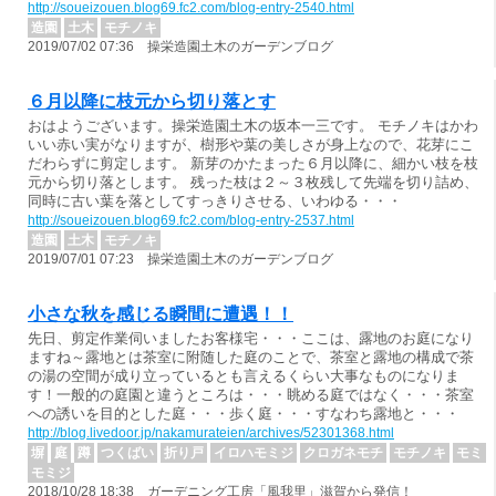
http://soueizouen.blog69.fc2.com/blog-entry-2540.html
造園
土木
モチノキ
2019/07/02 07:36 操栄造園土木のガーデンブログ
６月以降に枝元から切り落とす
おはようございます。操栄造園土木の坂本一三です。 モチノキはかわ
いい赤い実がなりますが、樹形や葉の美しさが身上なので、花芽にこ
だわらずに剪定します。 新芽のかたまった６月以降に、細かい枝を枝
元から切り落とします。 残った枝は２～３枚残して先端を切り詰め、
同時に古い葉を落としてすっきりさせる、いわゆる・・・
http://soueizouen.blog69.fc2.com/blog-entry-2537.html
造園
土木
モチノキ
2019/07/01 07:23 操栄造園土木のガーデンブログ
小さな秋を感じる瞬間に遭遇！！
先日、剪定作業伺いましたお客様宅・・・ここは、露地のお庭になり
ますね～露地とは茶室に附随した庭のことで、茶室と露地の構成で茶
の湯の空間が成り立っているとも言えるくらい大事なものになりま
す！一般的の庭園と違うところは・・・眺める庭ではなく・・・茶室
への誘いを目的とした庭・・・歩く庭・・・すなわち露地と・・・
http://blog.livedoor.jp/nakamurateien/archives/52301368.html
塀
庭
蹲
つくばい
折り戸
イロハモミジ
クロガネモチ
モチノキ
モミ
モミジ
2018/10/28 18:38 ガーデニング工房「風我里」滋賀から発信！