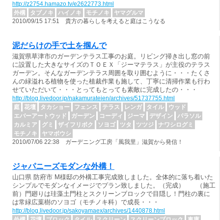
http://z2754.hamazo.tv/e2622773.html
外構
タブノキ
ハイノキ
モチノキ
ヤマグルマ
2010/09/15 17:51 貴方の暮らしを考えると庭はこうなる
泥だらけの手で土を掴んで
滋賀県草津市のガーデンテラス工事のお庭。リビング掃き出し窓の前
に設置した大きなサイズのＴＯＥＸ「ジーマテラス」が主役のテラス
ガーデン。そんなガーデンテラス周囲を取り囲むように・・・たくさ
んの緑溢れる植物を使った植裁作業も施して、丁寧に清掃作業も行わ
せていただいて・・・とってもとっても素敵に完成したの・・・
http://blog.livedoor.jp/nakamurateien/archives/51737755.html
庭
花壇
タカショー
フェンス
テラス
レンガ
タイル
ウッド
エバーアートウッド
ガーデン
コーディ
ジーマ
デザイン
パラソル
カルミア
グミ
ザイフリボク
ソヨゴ
ツタ
ツツジ
ナワシログミ
モチノキ
ヤマボウシ
2010/07/06 22:38 ガーデニング工房「風我里」滋賀から発信！
ジャパニーズモダンな外構！
山口県 防府市 M様邸の外構工事完成致しました。全体的に落ち着いた
シンプルでモダンなイメージでプラン致しました。（完成） （施工
前）門廻りは珪藻土門柱とスクリーンブロックで目隠し！門柱の裏に
は常緑広葉樹のソヨゴ（モチノキ科）で成長・・・
http://blog.livedoor.jp/sakoyamaex/archives/1440878.html
外構
花壇
ブロック
タイル
スクリーン
スクリーンブロック
車庫