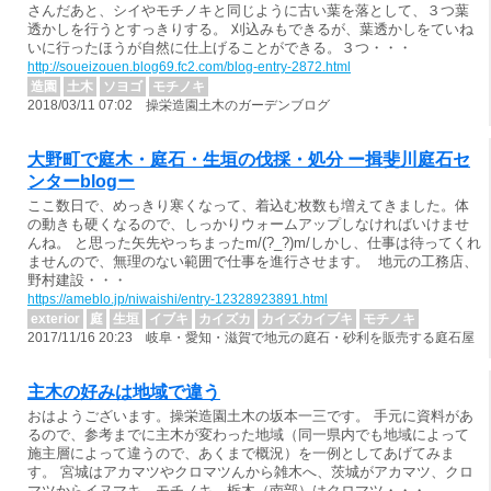
さんだあと、シイやモチノキと同じように古い葉を落として、３つ葉
透かしを行うとすっきりする。 刈込みもできるが、葉透かしをていね
いに行ったほうが自然に仕上げることができる。３つ・・・
http://soueizouen.blog69.fc2.com/blog-entry-2872.html
造園
土木
ソヨゴ
モチノキ
2018/03/11 07:02 操栄造園土木のガーデンブログ
大野町で庭木・庭石・生垣の伐採・処分 ー揖斐川庭石セ
ンターblogー
ここ数日で、めっきり寒くなって、着込む枚数も増えてきました。体
の動きも硬くなるので、しっかりウォームアップしなければいけませ
んね。 と思った矢先やっちまったm/(?_?)m/しかし、仕事は待ってくれ
ませんので、無理のない範囲で仕事を進行させます。 地元の工務店、
野村建設・・・
https://ameblo.jp/niwaishi/entry-12328923891.html
exterior
庭
生垣
イブキ
カイズカ
カイズカイブキ
モチノキ
2017/11/16 20:23 岐阜・愛知・滋賀で地元の庭石・砂利を販売する庭石屋
主木の好みは地域で違う
おはようございます。操栄造園土木の坂本一三です。 手元に資料があ
るので、参考までに主木が変わった地域（同一県内でも地域によって
施主層によって違うので、あくまで概況）を一例としてあげてみま
す。 宮城はアカマツやクロマツんから雑木へ、茨城がアカマツ、クロ
マツからイヌマキ、モチノキ、栃木（南部）はクロマツ・・・