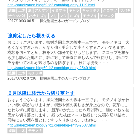
http://soueizouen.blog69.fc2.com/blog-entry-1119.html
造園
土木
庭
アカマツ
イヌマキ
キャラ
キャラボク
クロマツ
ツバキ
ナツツバキ
ハナミズキ
マキ
マツ
ミズキ
モチノキ
モッコク
2017/10/03 06:51 操栄造園土木のガーデンブログ
強剪定したら根を切る
おはようございます。操栄造園土木の坂本一三です。 モチノキは、大
きくなりすぎたら、かなり強く剪定して小さくすることができます。
樹芯を切ってとめ、枝を太い部分で切りもどします。 スコップを根か
ら少し離れた地面に、幹に対して垂直に差し込んで根切りし、幹にワ
ラを巻いて木肌が焼けるのを防ぎます。 秋には徒長・・・
http://soueizouen.blog69.fc2.com/blog-entry-2540.html
造園
土木
モチノキ
2017/07/02 07:36 操栄造園土木のガーデンブログ
６月以降に枝元から切り落とす
おはようございます。操栄造園土木の坂本一三です。 モチノキはかわ
いい赤い実がなりますが、樹形や葉の美しさが身上なので、花芽にこ
だわらずに剪定します。 新芽のかたまった６月以降に、細かい枝を枝
元から切り落とします。 残った枝は２～３枚残して先端を切り詰め、
同時に古い葉を落としてすっきりさせる、いわゆる・・・
http://soueizouen.blog69.fc2.com/blog-entry-2537.html
造園
土木
モチノキ