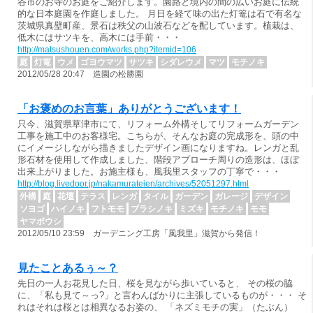
谷市のお寺のお庭をご紹介します。園路と境内の間の広いお庭に伝統
的な日本庭園を作庭しました。 月日を経て味の出た灯篭は石で有名な
茨城県真壁町産、景石は秩父の山波石などを配しています。植栽は、
低木にはサツキを、高木には手前・・・
http://matsushouen.com/works.php?itemid=106
庭
灯篭
ウメ
ゴヨウマツ
サツキ
シダレウメ
マツ
モチノキ
2012/05/28 20:47 造園の松勝園
「お褒めのお言葉」ありがとうございます！
只今、滋賀県草津市にて、リフォーム外構そしてリフォームガーデン
工事を施工中のお客様宅。こちらが、そんなお庭の完成形を、頭の中
にイメージしながら描きましたデザイン画になりますね。レンガと乱
形石材を使用して作成しました、階段アプローチ周りの造形は、ほぼ
出来上がりました。お施主様も、風我里スタッフの丁寧で・・・
http://blog.livedoor.jp/nakamurateien/archives/52051297.html
外構
庭
花壇
テラス
レンガ
タイル
ガーデン
ガレージ
デザイン
ソヨゴ
ハイノキ
フトモモ
ブラシノキ
ミズキ
モチノキ
モモ
ヤマボウシ
2012/05/10 23:59 ガーデニング工房「風我里」滋賀から発信！
見たことあるぅ～？
先日の一人お花見した日、桜を見ながら歩いていると、 その桜の脇
に、「私も見て～っ?」と言わんばかりに主張しているものが・・・ そ
れはそれは桜とは相異なるお姿の、 「ネズミモチの実」（たぶん）