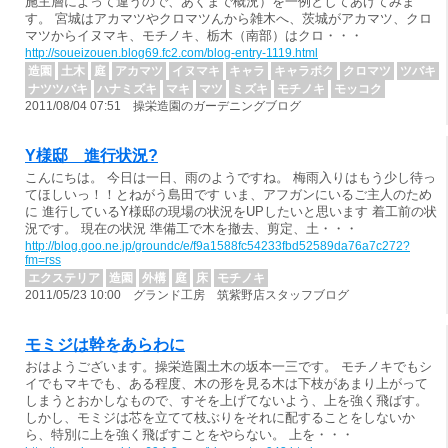
施主層によって違うので、あくまで概況）を一例としてあげてみま
す。 宮城はアカマツやクロマツんから雑木へ、茨城がアカマツ、クロ
マツからイヌマキ、モチノキ、栃木（南部）はクロ・・・
http://soueizouen.blog69.fc2.com/blog-entry-1119.html
造園
土木
庭
アカマツ
イヌマキ
キャラ
キャラボク
クロマツ
ツバキ
ナツツバキ
ハナミズキ
マキ
マツ
ミズキ
モチノキ
モッコク
2011/08/04 07:51 操栄造園のガーデニングブログ
Y様邸 進行状況?
こんにちは。 今日は一日、雨のようですね。 梅雨入りはもう少し待っ
てほしいっ！！とねがう島田です いま、アフガンにいるご主人のため
に 進行しているY様邸の現場の状況をUPしたいと思います 着工前の状
況です。 現在の状況 準備工で木を撤去、剪定、土・・・
http://blog.goo.ne.jp/groundc/e/f9a1588fc54233fbd52589da76a7c272?
fm=rss
エクステリア
造園
外構
庭
床
モチノキ
2011/05/23 10:00 グランド工房 筑紫野店スタッフブログ
モミジは幹をあらわに
おはようございます。操栄造園土木の坂本一三です。 モチノキでもシ
イでもマキでも、ある程度、木の形を見る木は下枝があまり上がって
しまうとおかしなもので、すそを上げてないよう、上を強く飛ばす。
しかし、モミジは芯を立てて枝ぶりをそれに配することをしないか
ら、特別に上を強く飛ばすことをやらない。 上を・・・