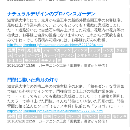
ナチュラルデザインのプロバンスガーデン
滋賀県大津市にて、先月から施工中の新築外構造園工事のお客様宅。
最終仕上げ作業を終えて、とってもとっても！素敵に完成致しまし
た！！道路沿いには自然石を積み上げました花壇。花壇内の花卉等の
植栽は、お客様ご自身の担当になりますので、これからの変貌も楽し
みですね～そして石積み花壇内には、お客様お好みの樹種、・・・
http://blog.livedoor.jp/nakamurateien/archives/52278284.html
造園
外構
庭
花壇
ディーズガーデン
フェンス
テラス
レンガ
タイル
床
ウッド
ガーデン
ガレージ
デザイン
シマトネリコ
ソヨゴ
トネリコ
モクセイ
モチノキ
芝
2016/10/27 13:56 ガーデニング工房「風我里」滋賀から発信！
門壁に描いた満月の灯り
滋賀県大津市の外構工事のお施主様宅のお庭。「和モダン」な雰囲気
で描いた外構デザインです。門柱背面に仕上げの植裁作業を施し
て・・・とってもとっても素敵に完成致しました！！！建物と調和し
たカラーで塗り上げた門柱。そんな門柱にくり抜いた円形の窓。門柱
背面に植え込んだソヨゴ（モチノキ科）以前にも「ソヨゴ」に・・・
http://blog.livedoor.jp/nakamurateien/archives/52277397.html
外構
庭
タカショー
照明
ウッド
ガレージ
デザイン
ソヨゴ
モチノキ
2016/09/28 23:59 ガーデニング工房「風我里」滋賀から発信！