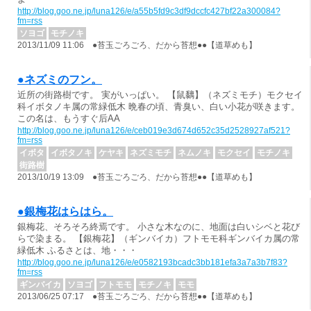
http://blog.goo.ne.jp/luna126/e/a55b5fd9c3df9dccfc427bf22a300084?
fm=rss
ソヨゴ
モチノキ
2013/11/09 11:06 ●苔玉ごろごろ、だから苔想●●【道草めも】
●ネズミのフン。
近所の街路樹です。 実がいっぱい。 【鼠黐】（ネズミモチ）モクセイ
科イボタノキ属の常緑低木 晩春の頃、青臭い、白い小花が咲きます。
この名は、もうすぐ后ΑΑ
http://blog.goo.ne.jp/luna126/e/ceb019e3d674d652c35d2528927af521?
fm=rss
イボタ
イボタノキ
ケヤキ
ネズミモチ
ネムノキ
モクセイ
モチノキ
街路樹
2013/10/19 13:09 ●苔玉ごろごろ、だから苔想●●【道草めも】
●銀梅花はらはら。
銀梅花、そろそろ終焉です。 小さな木なのに、地面は白いシベと花び
らで染まる。 【銀梅花】（ギンバイカ）フトモモ科ギンバイカ属の常
緑低木 ふるさとは、地・・・
http://blog.goo.ne.jp/luna126/e/e0582193bcadc3bb181efa3a7a3b7f83?
fm=rss
ギンバイカ
ソヨゴ
フトモモ
モチノキ
モモ
2013/06/25 07:17 ●苔玉ごろごろ、だから苔想●●【道草めも】