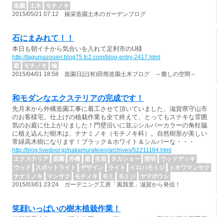
造園
土木
モチノキ
2015/05/21 07:12 操栄造園土木のガーデンブログ
石にまみれて！！
本日も朝イチから気合いを入れて足利市のU様
http://tagumazouen.blog75.fc2.com/blog-entry-2417.html
庭
モチノキ
楡
2015/04/01 18:58 造園日記(有)田熊造園土木ブログ ～癒しの空間～
和モダンなエクステリアの完成です！
先月末から外構造園工事に着工させて頂いていました、滋賀県守山市
のお客様宅。仕上げの植栽作業も全て終えて、とってもステキな雰囲
気のお庭に仕上がりました！門壁沿いに並ぶシルバーカラーの角柱脇
に植え込んだ樹木は、ナナミノキ（モチノキ科）。自然樹形が美しい
常緑高木樹になります！ブラック＆ホワイト＆シルバーな・・・
http://blog.livedoor.jp/nakamurateien/archives/52211184.html
エクステリア
造園
外構
庭
生垣
タカショー
照明
ウッドデッキ
ウッド
スポットライト
デザイン
ライト
イロハモミジ
トキワマンサク
ナナミノキ
マンサク
モチノキ
モミ
モミジ
ヤマボウシ
2015/03/01 23:24 ガーデニング工房「風我里」滋賀から発信！
笑顔いっぱいの樹木植栽作業！