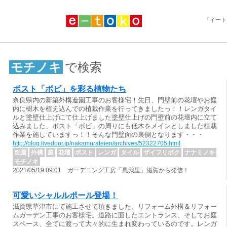
「イート
モチノキ
で検索
ポスト「ボビ」を彩る植物たち
奈良県内の新築外構造園工事のお客様宅！先日、門壁前の花壇やお庭
内に樹木を植え込んでの植栽作業を行ってきましたっ！！レンガタイ
ルと塗壁仕上げにて仕上げました塗壁仕上げの門壁前の花壇内に立て
込みました、ポスト「ボビ」の周りにも低木をメインとしました植栽
作業を施していますっ！！そんな門壁面の裏側となります・・・
http://blog.livedoor.jp/nakamurateien/archives/52322705.html
造園
外構
庭
花壇
ポスト
レンガ
タイル
ザイフリボク
ナナミノキ
モチノキ
2021/05/19 09:01 ガーデニング工房「風我里」滋賀から発信！
可愛いシャルルポール登場！
滋賀県草津市にて施工させて頂きました、リフォーム外構＆リフォー
ムガーデン工事のお客様宅。道路に面したエントランス、そしてお庭
スペース、全てに渡って大々的に生まれ変わっているのです。レンガ