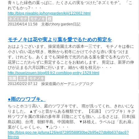
青々した緑色の葉っぱに、たくさんの実をつけた”ネズミモチ”。 「こ
れでもかっ?・・・
http://blog.niwablo.jp/horygarden/kiji/122662.html
ネズミモチ
モチノキ
桜
2012/04/14 11:58 京都のhory garden日記
モチノキは花や実より葉を愛でるための剪定を
おはようございます。操栄造園土木の坂本一三です。 モチノキは春に
小さい白い花が咲き、晩秋から初冬にかけて小さな赤い実をつけま
す。けれども、あくまでも深緑色で光沢のある葉を愛でる木なので、
花芽にこだわらずに剪定することをお勧めします。 剪定は、新芽の伸
びが止まる六月以降に行います。細かい枝を枝元か・・・
http://soueizouen.blog69.fc2.com/blog-entry-1529.html
造園
土木
モチノキ
2012/02/22 07:12 操栄造園のガーデニングブログ
●雨のツワブキ。
ちっとホコリ高い、庭のツワブキです。 雨が洗ってくれ、きれいにな
りました。 ▲ずっと昔からある種類です。 【石蕗】（ツワブキ）キク
科ツワブキ属の常緑の多年草 日陰にとても強い。ふるさとは、日本(福
島以南)、台湾、朝鮮半島、中国南部。 ▼鉢植え。ラベルは「乱れ扇」
葉がくしゃくしゃ。 ▼ふつ・・・
http://blog.goo.ne.jp/luna126/e/d728f3588f30be2b95e27db8b637dac6?
fm=rss