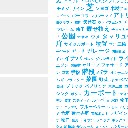
ガ
イロハモミジ
ユニット
ノムラモミ
芝
モミジ
サイン
ソヨゴ
木製フェ
アト
パーゴラ
スビック
マリンランプ
天然石
チ
濃クラフト
福彫
ウッドフェンス
寄せ植え
フレーム
格子
チェッカ
公園
タマリュ
ウメ
ド
マサキ
扉
物置
サイクルポート
三協
マツ
ガレージ
ガード
ーゲート
四国化成
イナバ
ラ
イン
ポスタ
ダウンライト
ニソン
オリーブ
ファサード
舗装材
階段
バラ
ン
手摺
武蔵
オミナエ
菜園
野菜
キャベ
ハギ
プランター
ブリック
パブリック
白菜
東洋工業
カーポート
シンク
ボタン
ディ
ルーベ
物
デン
笠木
スティック
臼
水鉢
ブルーベリー
サイ
コデマリ
レモン
アリ
竹垣
建仁寺垣
デザイン
ギ
宅配ポスト
蛇口
サ
金具
アイホン
ソニック
ボックス
クス
駐輪場
サンルーム
ストック
スクリーン