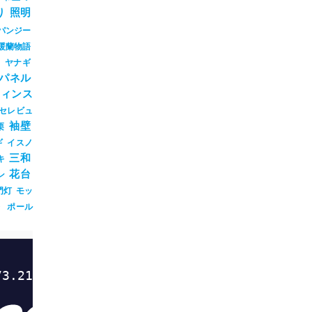
り
照明
パンジー
暖蘭物語
ジ
ヤナギ
パネル
ウィンス
セレビュ
0%e3%83%a9/
袖壁
栗
ギ
イスノ
三和
キ
花台
ン
門灯
モッ
ト
ポール