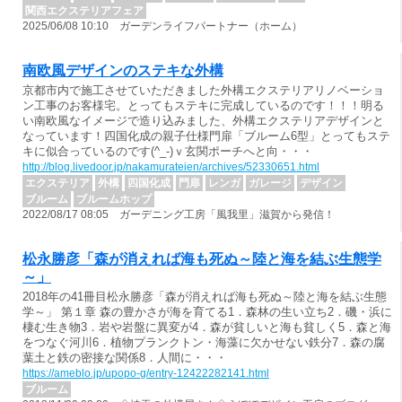
関西エクステリアフェア
2025/06/08 10:10 ガーデンライフパートナー（ホーム）
南欧風デザインのステキな外構
京都市内で施工させていただきました外構エクステリアリノベーショ
ン工事のお客様宅。とってもステキに完成しているのです！！！明る
い南欧風なイメージで造り込みました、外構エクステリアデザインと
なっています！四国化成の親子仕様門扉「ブルーム6型」とってもステ
キに似合っているのです(^_-)ｖ玄関ポーチへと向・・・
http://blog.livedoor.jp/nakamurateien/archives/52330651.html
エクステリア
外構
四国化成
門扉
レンガ
ガレージ
デザイン
ブルーム
ブルームホップ
2022/08/17 08:05 ガーデニング工房「風我里」滋賀から発信！
松永勝彦「森が消えれば海も死ぬ～陸と海を結ぶ生態学
～」
2018年の41冊目松永勝彦「森が消えれば海も死ぬ～陸と海を結ぶ生態
学～」 第１章 森の豊かさが海を育てる1．森林の生い立ち2．磯・浜に
棲む生き物3．岩や岩盤に異変が4．森が貧しいと海も貧しく5．森と海
をつなぐ河川6．植物プランクトン・海藻に欠かせない鉄分7．森の腐
葉土と鉄の密接な関係8．人間に・・・
https://ameblo.jp/upopo-g/entry-12422282141.html
ブルーム