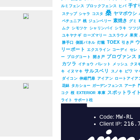
手す
ルミフェンス
ブロックフェンス
ヒバ
桑
ヤマボウシ
ステップ
シャラ
コスタ
素焼き
ペチュニア
桃
ジュンベリー
グミ
ムク
シモツケ
シャリンバイ
シラキ
ツツ
ユキヤナギ
ローズマリー
ユスラウメ
果実
TOEX
勝手口
側面パネル
灯籠
引き戸
リーポート
エクスライン
コーディ
セレ
3%83%bc%e3%83%a0%e3%83%bc%e3%83%b3%e3%80%80%ef%bc%9a%e3%83%9
プロヴァンス
ー
プログコート
開き戸
カツラ
イチョウ
パレット
メッシュ
クヌ
サルスベリ
キ
イヌマキ
スノキ
ビワ
マ
ダイコン
伸縮門扉
アイアン
ロートアイア
花鉢
タカショー
ガーデンフェンス
アーチ
スポットライ
コク
桜
EXTERIOR
車庫
ライト
サポート柱