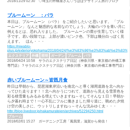
2018/11/29 02:30 ◇埼玉の外構屋さん◇うぽぽデザイン工房のブログ
ブルームーン ：バラ
本日は、ブルームーン （バラ） をご紹介したいと思います。 「ブル
ームーン」 なんと魅惑的な名前なのでしょう。大輪のバラを青い月に
例えるとは、恐れ入りました。 ブルームーンの蕾が生育していく様
子です。若い段階では、上部が濃いピンク色、下部は幾分白っぽく見
えます。 ほん・・・
https://niwablo-
plus.jp/exterioryokohama/2018/04/24/%e3%83%96%e3%83%ab%e
エクステリア
外構
照明
ガーデン
ブルーム
バラ
2018/04/24 10:58 サラのエクステリア日記（神奈川県・東京都の外構工事
専門店） ? サラのエクステリア日記（神奈川県・東京都の外構工事専門店）
赤いブルームーン～皆既月食
昨日は早朝から、琵琶湖東岸沿いを南北へと導く湖周道路を北へ向か
ってひた走ります！！北へ向かうにつれて、道路から見える雪景色を
彩る積雪量もみるみる増えていきますね～そしてそんな１日！早朝か
ら夕暮れ時まで！一心不乱にフルに働きました帰り道に、眺めた夕焼
け空の美しさに、ウットリしますねっ～そんな沈みゆく太・・・
http://blog.livedoor.jp/nakamurateien/archives/52294250.html
ブルーム
2018/02/01 15:27 ガーデニング工房「風我里」滋賀から発信！