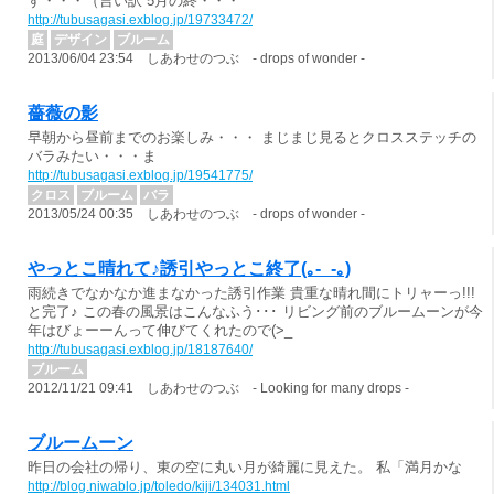
す・・・（言い訳 5月の終・・・
http://tubusagasi.exblog.jp/19733472/
庭
デザイン
ブルーム
2013/06/04 23:54 しあわせのつぶ - drops of wonder -
薔薇の影
早朝から昼前までのお楽しみ・・・ まじまじ見るとクロスステッチの
バラみたい・・・ま
http://tubusagasi.exblog.jp/19541775/
クロス
ブルーム
バラ
2013/05/24 00:35 しあわせのつぶ - drops of wonder -
やっとこ晴れて♪誘引やっとこ終了(｡-_-｡)
雨続きでなかなか進まなかった誘引作業 貴重な晴れ間にトリャーっ!!!
と完了♪ この春の風景はこんなふう･･･ リビング前のブルームーンが今
年はびょーーんって伸びてくれたので(>_
http://tubusagasi.exblog.jp/18187640/
ブルーム
2012/11/21 09:41 しあわせのつぶ - Looking for many drops -
ブルームーン
昨日の会社の帰り、東の空に丸い月が綺麗に見えた。 私「満月かな
http://blog.niwablo.jp/toledo/kiji/134031.html