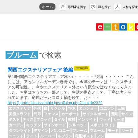
匠
求
人
ホーム
専門家を探す
職を探す
人材を探す
ブルーム
で検索
関西エクステリアフェア 後編
第18回関西エクステリアフェア2025 ・・・・・ 後編 ・・・・・ こん
にちは、アセンブルガーデン巻野です。今年のテーマは『エクステリ
アの可能性』。今やエクステリア＝外という概念ではなくなってきま
した。お庭はおうちの一部として、生活の拠点として、丁寧に考えら
れています。窮屈だったコロナ禍を経て、お・・・
https://gardenlife-assemble.jp/staffblog.php?itemid=2329
エクステリア
外構
庭
リクシル
YKK
タカショー
ユニソン
三協
美濃クラフト
門扉
フェンス
カーポート
サイクルポート
照明
サイン
ポスト
テラス
ブロック
タイル
敷材
インライト
ウッド
カーボ
ガーデン
キッチン
サインボード
シルエット
スポットライト
ダウンライト
デザイン
バルコニー
フレーム
ブルーム
モード
ヤード
ユニット
ライト
ルーバー
ルブラン
宅配ポスト
フシ