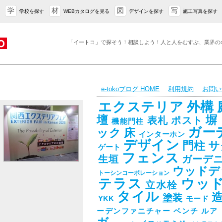
学
材
図
写
学校を探す
WEBカタログを見る
デザインを探す
施工写真を探す
「イートコ」で探そう！相談しよう！人と人をむすぶ、業界の
e-tokoブログ HOME
利用規約
お問い
エクステリア
外構
壇
塀
表札
ポスト
機能門柱
ガー
ック
床
インターホン
デザイン
門柱
サ
ゲート
フェンス
生垣
ガーデ
ウッドデ
トーシンコーポレーション
テラス
ウッ
立水栓
タイル
塗装
YKK
モード
ーデンファニチャー
ベンチ
ルア