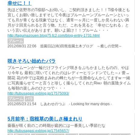
幸せに！！
先ほど佐野市のT様邸へお伺いし、ご契約頂きました！！T様今後とも
宜しくお願い致しますそして今夜はブルームーンブルームーンといっ
ても月が青くなる現象ではなく、通常一ヶ月に一度しか見られない満
月が２回見られると言う物。ただ、これを見ると「幸せになれる」と
いう言い伝えがあります。願いよ届け！！ブルーム・・・
http://tagumazouen.blog75.fc2.com/blog-entry-1731.html
ブルーム
2012/08/31 22:06 造園日記(有)田熊造園土木ブログ ～癒しの空間～
咲きそろい始めたバラ
ブルームーンが一輪だけフライング咲きをぶちかましたものの、やは
り今年も 最初に咲いてくれたのはレディーヒリンドンでした～♪ 蕾→
開花 花の中では花粉まみれの蜂たちが一生懸命なんかしてますw 一緒
に写真撮らせてーと言うと珍しく撮らしてくれたRiw♪ 朝の葉陰タイム
も毎朝の楽しみのひとつで・・・
http://tubusagasi.exblog.jp/17575093/
ブルーム
バラ
2012/05/23 21:54 しあわせのつぶ - Looking for many drops -
5月前半：宿根草の美しさ極まれり
薔薇が咲く前のこの時期が庭的には一番美しい季節だな
http://tubusagasi.exblog.jp/17545657/