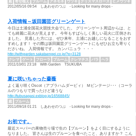
庭
寄せ植え
ブルーム
アネモネ
ウツギ
クリスマスローズ
ヒメウツギ
2012/05/16 09:54 しあわせのつぶ - Looking for many drops -
入荷情報～坂田園芸グリーンゲート
今日は土浦全国花火競技大会でした。 グリーンゲート周辺からは、と
ても綺麗に花火が見えます。 今年もすばらしく美しい花火に圧倒され
ました。 見逃した方には、ぜひ来年、土浦にお越しになることをおす
すめします！ その際は坂田園芸グリーンゲートにもぜひお立ち寄りく
ださいね。 入荷情報です。 カンパニュラ ・・・
http://withgarden.sakataengei.co.jp/?p=3128
クレマ
ゲート
フローラ
ブルーム
クレマチス
バラ
ヘラ
2011/10/01 23:18 With Garden TSUKUBA
夏に咲いちゃった薔薇
よく返り咲くOscot（アブラハムダービィ） Ｍビンテージ･･･（コーラ
ルのつもりで買ったけど違うな
http://tubusagasi.exblog.jp/16568845/
庭
ブルーム
2011/09/18 01:21 しあわせのつぶ - Looking for many drops -
お初です。
最近スーパーの果物売り場で生の【プルーン】をよく目にするように
なりました。 皆さんは生のプルーンを食べたこと、ありますか？ こん