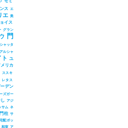
モミ
ジ
ンス
エ
リエ
美
ョイス
ー
グラン
門
ウ
シャッタ
アルシャ
イト
ユ
アメリカ
シ
ススキ
ツ
レタス
ガーデン
ーズガー
干し
アジ
ッサム
ネ
門柱
サ
宅配ボッ
和室
ア