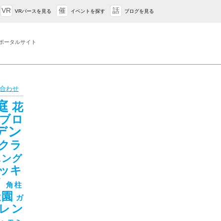
VR
催
話
VRパースを見る
イベントを探す
ブログを見る
ポータルサイト
合わせ
庭
花
ブロ
デン
クラ
ニング
ッキ
ド
角柱
造園
ガ
レン