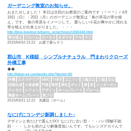
ガーデニング教室のお知らせ。
おまたせしました！ 本日は次回のお教室のご案内です（＾ー＾）ﾉ 4月
19日（日）・20日（月）のガーデニング教室は「春の草花の寄せ植
え」です。 春の草原をイメージして。 愛らしい小花が爽やかに揺れる
寄せ植えが出来上がりました。 ・・・
http://blog.livedoor.jp/barns_gc/archives/1898446.html
寄せ植え
ブルーム
ロータス
オダマキ
マキ
マツ
2015/04/10 15:22 お庭で暮らそう
郡山市 K様邸 シンプルナチュラル 門まわりクローズ
外構工事
◆◆
http://hikari-ex.com/works.php?itemid=80
外構
エクステリア
SBIC
TOEX
ユニソン
三協立山
三協
立山
四国化成
小泉産業
門扉
照明
表札
ポスト
塀
床
インターホン
クレモナ
シフォン
デザイン
ネームプレート
ブルーム
陶器ネームプレート
美ブロ
2015/03/21 12:22 光建設（ホーム）
なにげにコンデジ新調しました♪
デザインと色だけで選んだIXY なにげに古い型・・・パパ理解不能
顔・・・ しかも前のより解像度低いんです。でもレンズデカイんで