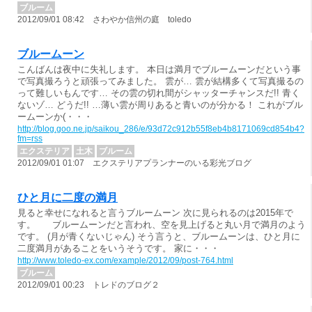
ブルーム
2012/09/01 08:42 さわやか信州の庭 toledo
ブルームーン
こんばんは夜中に失礼します。 本日は満月でブルームーンだという事
で写真撮ろうと頑張ってみました。 雲が… 雲が結構多くて写真撮るの
って難しいもんです… その雲の切れ間がシャッターチャンスだ!! 青く
ないゾ… どうだ!! …薄い雲が周りあると青いのが分かる！ これがブル
ームーンか(・・・
http://blog.goo.ne.jp/saikou_286/e/93d72c912b55f8eb4b8171069cd854b4?
fm=rss
エクステリア
土木
ブルーム
2012/09/01 01:07 エクステリアプランナーのいる彩光ブログ
ひと月に二度の満月
見ると幸せになれると言うブルームーン 次に見られるのは2015年で
す。 ブルームーンだと言われ、空を見上げると丸い月で満月のよう
です。 (月が青くないじゃん) そう言うと、ブルームーンは、ひと月に
二度満月があることをいうそうです。 家に・・・
http://www.toledo-ex.com/example/2012/09/post-764.html
ブルーム
2012/09/01 00:23 トレドのブログ２