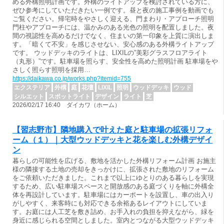
める外構照明計画です。外構のライトアップを検討されている方に、
ぜひ参考にしていただきたい一例です。昼と夜の施工事例を動画でも
ご覧ください。帰宅時をやさしく迎える、門まわり・アプローチ照明
門柱やアプローチには、温かみのある光色の照明を配置しました。夜
間の視認性を高めるだけでなく、住まいの第一印象を上質に演出しま
す。「暗くて不安」を感じさせない、安心感のある外構ライトアップ
です。 ウッドデッキのライトは、LIXILの”美彩グラスフロアライト
（丸形）”です。駐車場を照らす、安全性を高めた照明計画 駐車場をや
さしく照らす照明を採用…
https://daikawa.co.jp/works.php?itemid=755
エクステリア
外構
庭
花壇
LIXIL
照明
ウッドデッキ
ウッド
シルエット
スポットライト
デザイン
ライト
芝
2026/02/17 16:40 ダイカワ（ホーム）
【習志野市】隣地購入で叶えた庭と駐車場の拡張リフォ
ーム（１）｜大型ウッドデッキと花を楽しむ外構デザイ
ン
暮らしの可能性を広げる、敷地を活かした外構リフォーム計画 お施主
様の隣接する土地の売却をきっかけに、拡張された敷地のリフォーム
をご依頼いただきました。これまで以上にゆとりのある暮らしを実現
するため、広い駐車場スペースと開放感のある庭づくりを軸に外構全
体を再設計しています。駐車場にはカーポートを設置し、車の出入り
がしやすく、来客時にも対応できる余裕あるレイアウトにしていま
す。お庭には人工芝を敷き詰め、お手入れの負担を抑えながら、緑を
身近に感じられる空間としました。室内とつながる大型ウッドデッキ