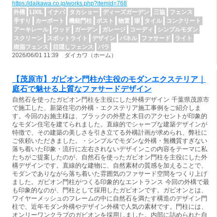
https://daikawa.co.jp/works.php?itemid=768
外構
LIXIL
イナバ
タカショー
ディーズガーデン
三協
フェンス
手すり
カーポート
機能門柱
ポスト
物置
塀
タイル
コンクリート
アーキレール
ウッド
ガーデン
ガレージ
コーディ
シンプルモダン
スクリーン
スポットライト
デザイン
パネル
ファサード
ライト
樹脂フェンス
目隠しフェンス
バラ
2026/06/01 11:39 ダイカワ（ホーム）
【茂原市】ガビオン門柱が主役のモダンエクステリア｜
庭石で魅せる上質なファサードデザイン
自然石を使ったガビオン門柱を主役にした外構デザイン 千葉県茂原市
で施工した、新築住宅の外構・エクステリア施工事例をご紹介しま
す。今回のお施主様は、ブラックの外壁と木目のアクセントが印象的
なモダン住宅を建てられました。直線的でシャープな建築デザインが
特徴で、その建築の美しさを引き立てる外構計画が求められ、弊社に
ご依頼いただきました。・シンプルでモダンな外構・無機質すぎない
落ち着いた印象・流行に左右されないデザインこの内容をテーマに私
たちがご提案したのが、自然石を使ったガビオン門柱を主役にした外
構デザインです。直線的な建物に、自然素材の質感を加えることで、
モダンでありながら落ち着いた雰囲気のファサード空間をつくり上げ
ました。ガビオン門柱がつくる印象的なエントランス 今回の外構で最
も印象的なのが、門柱として採用したガビオンです。ガビオンとは、
ワイヤーメッシュのフレームの中に自然石を満たす構造のデザイン門
柱で、近年モダン外構やデザイン外構で人気の素材です。門柱には、
オンリーワンクラブのガビオンを採用しました。内部に詰められた自