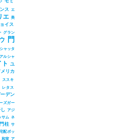
モミ
ジ
ンス
エ
リエ
美
ョイス
ー
グラン
門
ウ
シャッタ
アルシャ
イト
ユ
アメリカ
シ
ススキ
ツ
レタス
ガーデン
ーズガー
干し
アジ
ッサム
ネ
門柱
サ
宅配ボッ
和室
ア