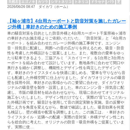
天然石
エゴノキ
カツラ
シマトネリコ
トネリコ
ドラセナ
バラ
芝
2026/06/26 08:47 ダイカワ（ホーム）
【袖ヶ浦市】4台用カーポートと防音対策を施したガレー
ジ外構｜車好きのための施工事例
車の騒音対策を目的とした防音外構と4台用カーポート千葉県袖ヶ浦市
の車好きのお施主様よりご依頼いただいた、「防音対策」と「4台用カ
ーポート」を組み合わせたガレージ外構の施工事例です。エンジン
音・排気音に配慮し、周囲への音の広がりを抑えるため、吸音・防音
性を考慮した外構設計をご提案しました。また、複数台の愛車をゆっ
たり駐車できるよう、三協アルミ「スカイリード」を1台用と3台用カ
ーポートを組み合わせて設計しています。敷地条件に合わせて間口や
奥行きを細かく調整し、機能性とデザイン性を両立したデザインで
す。車好きのライフスタイルを快適に楽しめる、“愛車を守りながら音
にも配慮した外構空間”に仕上がりました。ダイカワオリジナルの吸音
壁を採用今回、車好きのお客様からのご要望に合わせ、ダイカワオリ
ジナルの吸音壁を製作・設置しました。車のエンジン音・排気音に配
慮し、市販の吸音材を組み合わせながら、現場に合わせてオリジナル
施工をいたしました。デザイン性だけでなく、実際の“音”にもこだわっ
た外構計画です。騒音計を使用して音の測定実験を実施。音の反響や
聞こえ方を角度を変えながら、数値で確認しました。吸音効果を何度
も検証し、壁の構造や配置を調整しました。この施工は、・車好きの
ライフスタイル・近隣への配慮・実際の音対策・外構デザイン性これ
らを総合的に考えた、オリジナルの防音・吸音外構をご提案していま
す。実際に使…