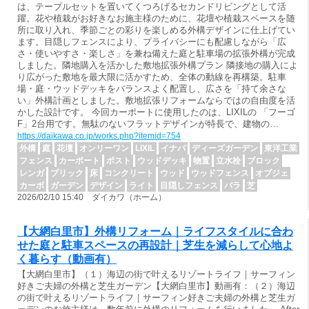
は、テーブルセットを置いてくつろげるセカンドリビングとして活
躍。花や植栽がお好きなお施主様のために、花壇や植栽スペースを随
所に取り入れ、季節ごとの彩りを楽しめる外構デザインに仕上げてい
ます。目隠しフェンスにより、プライバシーにも配慮しながら「広
さ・使いやすさ・楽しさ」を兼ね備えた庭と駐車場の拡張外構が完成
しました。隣地購入を活かした敷地拡張外構プラン 隣接地の購入によ
り広がった敷地を最大限に活かすため、全体の動線を再構築。駐車
場・庭・ウッドデッキをバランスよく配置し、広さを「持て余さな
い」外構計画としました。敷地拡張リフォームならではの自由度を活
かした設計です。 今回カーポートに使用したのは、LIXILの 「フーゴ
F」2台用です。無駄のないフラットデザインが特長で、建物の…
https://daikawa.co.jp/works.php?itemid=754
外構
庭
花壇
オンリーワン
LIXIL
イナバ
ディーズガーデン
東洋工業
フェンス
カーポート
ポスト
ウッドデッキ
物置
立水栓
ブロック
レンガ
ブリック
床
コンクリート
ウッド
ウッドフェンス
オブジェ
カーボ
ガーデン
デザイン
ライト
目隠しフェンス
バラ
芝
2026/02/10 15:40 ダイカワ（ホーム）
【大網白里市】外構リフォーム｜ライフスタイルに合わ
せた庭と駐車スペースの再設計｜芝生を減らして心地よ
く暮らす（動画有）
【大網白里市】（１）海辺の街で叶えるリゾートライフ｜サーフィン
好きご夫婦の外構と芝生ガーデン【大網白里市】動画有：（２）海辺
の街で叶えるリゾートライフ｜サーフィン好きご夫婦の外構と芝生ガ