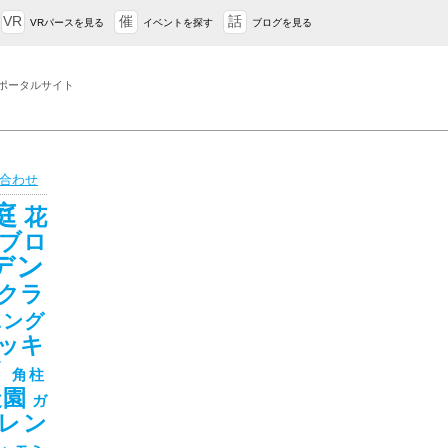
VR
催
話
VRパースを見る
イベントを探す
ブログを見る
ポータルサイト
合わせ
庭
花
ブロ
デン
クラ
ニング
ッキ
ド
角柱
造園
ガ
レン