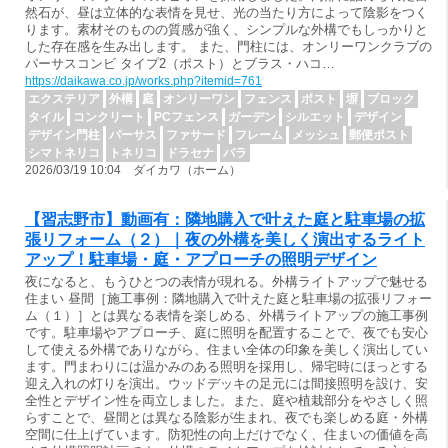
然石が、昼は立体的な表情を見せ、光の当たり方によって陰影をつく
ります。素材そのものの質感が強く、シンプルな外構でもしっかりと
した存在感を生み出します。 また、門柱には、オンリーワンクラブの
パーサスコンビ タイプ2（ポスト）とブラス・ハコ…
https://daikawa.co.jp/works.php?itemid=761
エクステリア
外構
庭
オンリーワン
フェンス
ポスト
塀
ブロック
タイル
コンクリート
PCフェンス
ガーデン
シルエット
デザイン
デザイン門柱
パーサス
ファサード
フレーム
メッシュ
郵便ポスト
シマトネリコ
トネリコ
ドラセナ
バラ
2026/03/19 10:04 ダイカワ（ホーム）
【習志野市】動画有：隣地購入で叶えた庭と駐車場の拡
張リフォーム（２）｜夜の外構を美しく演出するライト
アップ！駐車場・庭・アプローチの照明デザイン
夜になると、もうひとつの表情が現れる。外構ライトアップで魅せる
住まい 昼間［施工事例：隣地購入で叶えた庭と駐車場の拡張リフォー
ム（１）］とは異なる表情を楽しめる、外構ライトアップの施工事例
です。駐車場やアプローチ、庭に照明を配置することで、夜でも安心
して使える外構でありながら、住まい全体の印象を美しく演出してい
ます。門まわりには温かみのある照明を採用し、帰宅時にほっとする
迎え入れの灯りを演出。ウッドデッキの足元には間接照明を設け、安
全性とデザイン性を両立しました。また、庭や植栽部分をやさしく照
らすことで、昼間とは異なる陰影が生まれ、夜でも楽しめる庭・外構
空間に仕上げています。防犯性の向上だけでなく、住まいの価値を高