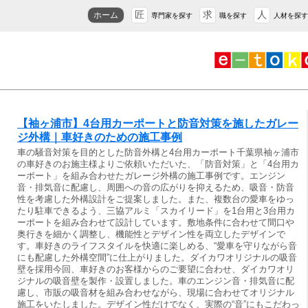
匠
求
人
ホーム
専門家を探す
職を探す
人材を探す
【袖ヶ浦市】4台用カーポートと防音対策を施したガレー
ジ外構｜車好きのための施工事例
車の騒音対策を目的とした防音外構と4台用カーポート千葉県袖ヶ浦市
の車好きのお施主様よりご依頼いただいた、「防音対策」と「4台用カ
ーポート」を組み合わせたガレージ外構の施工事例です。エンジン
音・排気音に配慮し、周囲への音の広がりを抑えるため、吸音・防音
性を考慮した外構設計をご提案しました。また、複数台の愛車をゆっ
たり駐車できるよう、三協アルミ「スカイリード」を1台用と3台用カ
ーポートを組み合わせて設計しています。敷地条件に合わせて間口や
奥行きを細かく調整し、機能性とデザイン性を両立したデザインで
す。車好きのライフスタイルを快適に楽しめる、“愛車を守りながら音
にも配慮した外構空間”に仕上がりました。ダイカワオリジナルの吸音
壁を採用今回、車好きのお客様からのご要望に合わせ、ダイカワオリ
ジナルの吸音壁を製作・設置しました。車のエンジン音・排気音に配
慮し、市販の吸音材を組み合わせながら、現場に合わせてオリジナル
施工をいたしました。デザイン性だけでなく、実際の“音”にもこだわっ