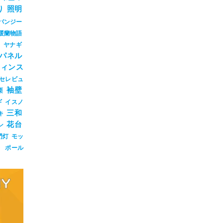
り
照明
パンジー
暖蘭物語
ジ
ヤナギ
パネル
ウィンス
セレビュ
袖壁
栗
ギ
イスノ
三和
キ
花台
ン
門灯
モッ
ト
ポール