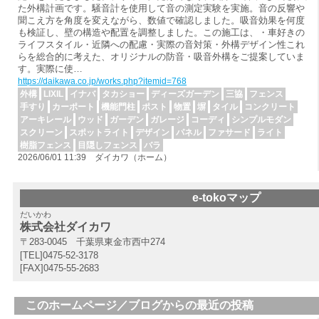
た外構計画です。騒音計を使用して音の測定実験を実施。音の反響や
聞こえ方を角度を変えながら、数値で確認しました。吸音効果を何度
も検証し、壁の構造や配置を調整しました。この施工は、・車好きの
ライフスタイル・近隣への配慮・実際の音対策・外構デザイン性これ
らを総合的に考えた、オリジナルの防音・吸音外構をご提案していま
す。実際に使…
https://daikawa.co.jp/works.php?itemid=768
外構
LIXIL
イナバ
タカショー
ディーズガーデン
三協
フェンス
手すり
カーポート
機能門柱
ポスト
物置
塀
タイル
コンクリート
アーキレール
ウッド
ガーデン
ガレージ
コーディ
シンプルモダン
スクリーン
スポットライト
デザイン
パネル
ファサード
ライト
樹脂フェンス
目隠しフェンス
バラ
2026/06/01 11:39 ダイカワ（ホーム）
e-tokoマップ
だいかわ
株式会社ダイカワ
〒283-0045 千葉県東金市西中274
[TEL]0475-52-3178
[FAX]0475-55-2683
このホームページ／ブログからの最近の投稿