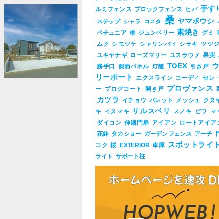
手す
ルミフェンス
ブロックフェンス
ヒバ
桑
ヤマボウシ
ステップ
シャラ
コスタ
素焼き
ペチュニア
桃
ジュンベリー
グミ
ムク
シモツケ
シャリンバイ
シラキ
ツツ
ユキヤナギ
ローズマリー
ユスラウメ
果実
TOEX
勝手口
側面パネル
灯籠
引き戸
リーポート
エクスライン
コーディ
セレ
プロヴァンス
ー
プログコート
開き戸
カツラ
イチョウ
パレット
メッシュ
クヌ
サルスベリ
キ
イヌマキ
スノキ
ビワ
マ
ダイコン
伸縮門扉
アイアン
ロートアイア
花鉢
タカショー
ガーデンフェンス
アーチ
スポットライ
コク
桜
EXTERIOR
車庫
ライト
サポート柱