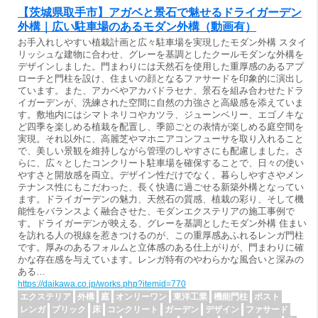
【茨城県取手市】アガベと景石で魅せるドライガーデン
外構｜広い駐車場のあるモダン外構（動画有）
お手入れしやすい植栽計画と広々駐車場を実現したモダン外構 スタイ
リッシュな建物に合わせ、グレーを基調としたクールモダンな外構を
デザインしました。門まわりには天然石を使用した重厚感のあるアプ
ローチと門柱を設け、住まいの顔となるファサードを印象的に演出し
ています。また、アカベやアカバドラセナ、景石を組み合わせたドラ
イガーデンが、洗練された空間に自然の力強さと高級感を添えていま
す。敷地内にはシマトネリコやカツラ、ジューンベリー、エゴノキな
ど四季を楽しめる植栽を配置し、季節ごとの表情が楽しめる庭空間を
実現。それ以外に、高麗芝やマホニアコンフューサを取り入れること
で、美しい景観を維持しながら管理のしやすさにも配慮しました。さ
らに、広々としたコンクリート駐車場を確保することで、日々の使い
やすさと開放感を両立。デザイン性だけでなく、暮らしやすさやメン
テナンス性にもこだわった、長く快適に過ごせる新築外構となってい
ます。ドライガーデンの魅力、天然石の質感、植栽の彩り、そして機
能性をバランスよく融合させた、モダンエクステリアの施工事例で
す。ドライガーデンが映える、グレーを基調としたモダン外構 住まい
を訪れる人の視線を惹きつけるのが、この重厚感あふれるレンガ門柱
です。厚みのあるフォルムと立体感のある仕上がりが、門まわりに確
かな存在感を与えています。レンガ特有のやわらかな風合いと深みの
ある…
https://daikawa.co.jp/works.php?itemid=770
エクステリア
外構
庭
オンリーワン
東洋工業
機能門柱
ポスト
レンガ
ブリック
床
コンクリート
ガーデン
デザイン
ファサード