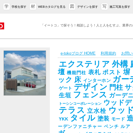
学
材
図
写
学校を探す
WEBカタログを見る
デザインを探す
施工写真を探す
「イートコ」で探そう！相談しよう！人と人をむすぶ、業界の
e-tokoブログ HOME
利用規約
お問い
エクステリア
外構
壇
塀
表札
ポスト
機能門柱
ガー
ック
床
インターホン
デザイン
門柱
サ
ゲート
フェンス
生垣
ガーデ
ウッドデ
トーシンコーポレーション
テラス
ウッ
立水栓
タイル
塗装
YKK
モード
ーデンファニチャー
ベンチ
ルア