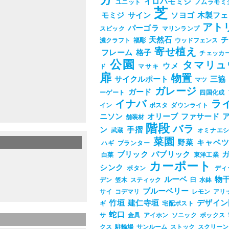
ガ
イロハモミジ
ユニット
ノムラモミ
芝
モミジ
サイン
ソヨゴ
木製フェ
アト
パーゴラ
スビック
マリンランプ
天然石
チ
濃クラフト
福彫
ウッドフェンス
寄せ植え
フレーム
格子
チェッカ
公園
タマリュ
ウメ
ド
マサキ
扉
物置
サイクルポート
三協
マツ
ガレージ
ガード
ーゲート
四国化成
イナバ
ラ
イン
ポスタ
ダウンライト
ニソン
オリーブ
ファサード
舗装材
階段
バラ
ン
手摺
武蔵
オミナエ
菜園
野菜
キャベ
ハギ
プランター
ブリック
パブリック
白菜
東洋工業
カーポート
シンク
ボタン
ディ
ルーベ
物
デン
笠木
スティック
臼
水鉢
ブルーベリー
サイ
コデマリ
レモン
アリ
竹垣
建仁寺垣
デザイン
ギ
宅配ポスト
蛇口
サ
金具
アイホン
ソニック
ボックス
クス
駐輪場
サンルーム
ストック
スクリーン