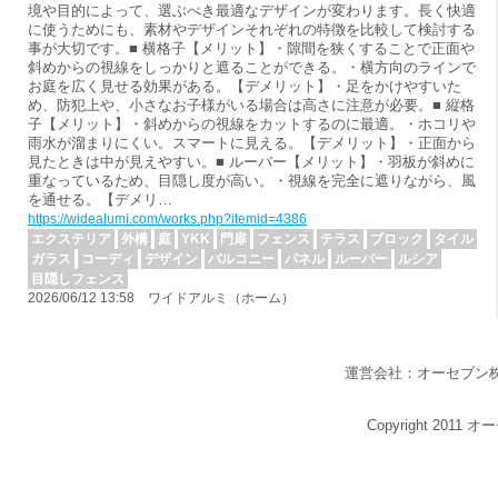
境や目的によって、選ぶべき最適なデザインが変わります。長く快適
に使うためにも、素材やデザインそれぞれの特徴を比較して検討する
事が大切です。■ 横格子【メリット】・隙間を狭くすることで正面や
斜めからの視線をしっかりと遮ることができる。・横方向のラインで
お庭を広く見せる効果がある。【デメリット】・足をかけやすいた
め、防犯上や、小さなお子様がいる場合は高さに注意が必要。■ 縦格
子【メリット】・斜めからの視線をカットするのに最適。・ホコリや
雨水が溜まりにくい。スマートに見える。【デメリット】・正面から
見たときは中が見えやすい。■ ルーバー【メリット】・羽板が斜めに
重なっているため、目隠し度が高い。・視線を完全に遮りながら、風
を通せる。【デメリ…
https://widealumi.com/works.php?itemid=4386
エクステリア
外構
庭
YKK
門扉
フェンス
テラス
ブロック
タイル
ガラス
コーディ
デザイン
バルコニー
パネル
ルーバー
ルシア
目隠しフェンス
2026/06/12 13:58 ワイドアルミ（ホーム）
運営会社：オーセブン
Copyright 2011 