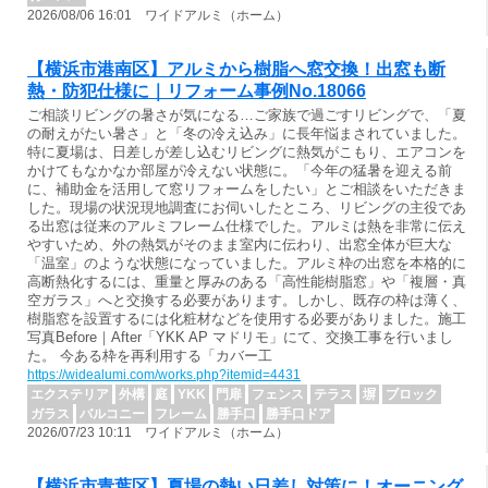
2026/08/06 16:01 ワイドアルミ（ホーム）
【横浜市港南区】アルミから樹脂へ窓交換！出窓も断
熱・防犯仕様に｜リフォーム事例No.18066
ご相談リビングの暑さが気になる…ご家族で過ごすリビングで、「夏
の耐えがたい暑さ」と「冬の冷え込み」に長年悩まされていました。
特に夏場は、日差しが差し込むリビングに熱気がこもり、エアコンを
かけてもなかなか部屋が冷えない状態に。「今年の猛暑を迎える前
に、補助金を活用して窓リフォームをしたい」とご相談をいただきま
した。現場の状況現地調査にお伺いしたところ、リビングの主役であ
る出窓は従来のアルミフレーム仕様でした。アルミは熱を非常に伝え
やすいため、外の熱気がそのまま室内に伝わり、出窓全体が巨大な
「温室」のような状態になっていました。アルミ枠の出窓を本格的に
高断熱化するには、重量と厚みのある「高性能樹脂窓」や「複層・真
空ガラス」へと交換する必要があります。しかし、既存の枠は薄く、
樹脂窓を設置するには化粧材などを使用する必要がありました。施工
写真Before｜After「YKK AP マドリモ」にて、交換工事を行いまし
た。 今ある枠を再利用する「カバー工
https://widealumi.com/works.php?itemid=4431
エクステリア
外構
庭
YKK
門扉
フェンス
テラス
塀
ブロック
ガラス
バルコニー
フレーム
勝手口
勝手口ドア
2026/07/23 10:11 ワイドアルミ（ホーム）
【横浜市青葉区】夏場の熱い日差し対策に！オーニング