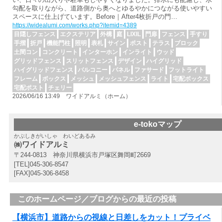
勾配を取りながら、道路側から奥へとゆるやかにつながる使いやすい
スペースに仕上げています。Before｜After4枚折戸の門…
https://widealumi.com/works.php?itemid=4389
目隠しフェンス
エクステリア
外構
庭
LIXIL
門扉
フェンス
手すり
手摺
折戸
機能門柱
照明
表札
サイン
ポスト
テラス
ブロック
土間コン
コンクリート
インターホン
インライト
ウッド
グリッドフェンス
スリットフェンス
デザイン
ハイグリッド
ハイグリッドフェンス
バルコニー
パネル
ファサード
フットライト
フレーム
ボックス
メッシュ
メッシュフェンス
ライト
宅配ボックス
宅配ポスト
チェリー
2026/06/16 13:49 ワイドアルミ（ホーム）
e-tokoマップ
かぶしきがいしゃ わいどあるみ
㈱ワイドアルミ
〒244-0813 神奈川県横浜市戸塚区舞岡町2669
[TEL]045-306-8547
[FAX]045-306-8458
このホームページ／ブログからの最近の投稿
【横浜市】道路からの視線と日差しをカット！プライベ