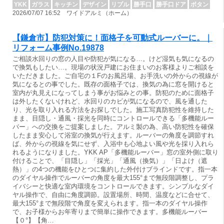
YKK
ガラス
キッチン
デザイン
リプル
勝手口
勝手口ドア
ボタン
2026/07/07 16:52 ワイドアルミ（ホーム）
【鎌倉市】防犯対策に！面格子を可動式ルーバーに。｜
リフォーム事例No.19878
ご相談水回りの窓の人目や防犯が気になる…。けど湿気も気になるの
で換気もしたい…。現場の状況戸建にお住まいのお客様よりご相談を
いただきました。ご自宅の１Fのお風呂場、お手洗いの外からの視線が
気になるとの事でした。既存の面格子では、換気の為に窓を開けると
室内が丸見えになってしまう事がお悩みとの事。防犯のために面格子
は外したくないけれど、水回りのカビが気になるので、風を通した
り、光を取り入れる方法をお探しでした。施工写真防犯性を維持した
まま、目隠し・通風・採光を同時にコントロールできる「多機能ルー
バー」への交換をご提案しました。アルミ製の為、高い防犯性を確保
したまま安心して浴室の換気が行えます。ルーバーの角度を調節すれ
ば、外からの視線を気にせず、入浴中も心地よい風や光を採り入れら
れるようになりました。YKK AP「多機能ルーバー」窓の室外側に取り
付けることで、「目隠し」「採光」「通風（換気）」「日よけ（遮
熱）」の4つの機能をひとつに集約した外付けブラインドです。指一本
のダイヤル操作でルーバーの角度を最大155°まで無段階調整し、プラ
イバシーと快適な室内環境をコントロールできます。シンプルなダイ
ヤル操作で、自由に角度調節。設置場所、時間、温度などに合せて、
最大155°まで無段階で角度を変えられます。指一本のダイヤル操作
で、お子様からお年寄りまで簡単に操作できます。多機能ルーバー
【０°】【角…