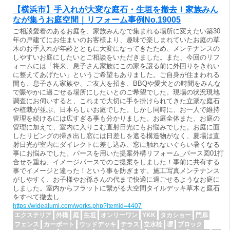
【横浜市】手入れが大変な庭石・生垣を撤去！家族みん
なが集うお庭空間｜リフォーム事例No.19005
ご相談愛着のあるお庭を、家族みんなで集まれる場所に変えたい築30
年の戸建てにお住まいのお客様より、趣味で楽しまれていたお庭の草
木のお手入れが年齢とともに大変になってきたため、メンテナンスの
しやすいお庭にしたいとご相談をいただきました。また、今回のリフ
ォームには「将来、息子さん家族にこの家を譲る前に外回りをきれい
に整えてあげたい」というご希望もありました。ご自身が住まわれる
間も、息子さん家族や、ご友人を招き、BBQや愛犬との時間をみんな
で賑やかに過ごせる場所にしたいとのご希望でした。現場の状況現地
調査にお伺いすると、これまで大切に手を掛けられてきた立派な庭石
や植栽が並ぶ、日本らしいお庭でした。しかし同時に、お一人で維持
管理を続けるには広すぎる事も分かりました。お庭全体また、お庭の
管理に加えて、室内に入りこむ直射日光にもお悩みでした。お庭に面
したリビングの掃き出し窓には日差しを遮る構造物がなく、夏場は直
射日光が室内にダイレクトに差し込み、窓に触れないぐらい暑くなる
事にお悩みでした。パースを用いた提案外構リフォーム_パース図01打
合せを重ね、イメージパースでのご提案をしました！事前に共有する
事でイメージと違った！という事を防ぎます。施工写真メンテナンス
がしやすく、お子様やお孫さんの代まで快適に過ごせるようなお庭に
しました。室内からフラットに繋がる大空間タイルデッキ草木と庭石
をすべて撤去し…
https://widealumi.com/works.php?itemid=4407
エクステリア
外構
庭
生垣
オンリーワン
YKK
タカショー
門扉
フェンス
カーポート
ウッドデッキ
テラス
立水栓
塀
ブロック