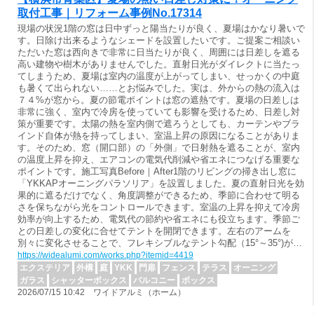
取付工事｜リフォーム事例No.17314
現場の状況1階の窓は日中ずっと陽当たりが良く、夏場はかなり暑いで
す。日除け出来るようなシェードを設置したいです。ご提案ご相談い
ただいた窓は西向きで非常に日当たりが良く、周囲には日差しを遮る
高い建物や樹木がありませんでした。直射日光がダイレクトに当たっ
てしまうため、夏場は室内の温度が上がってしまい、せっかくの中庭
も暑くて出られない……とお悩みでした。実は、外からの熱の流入は
７４%が窓から。夏の節電ポイントは窓の遮熱です。夏場の日差しは
非常に強く、室内で冷房を使っていても影響を受けるため、日差し対
策が重要です。太陽の熱を室内側で遮ろうとしても、カーテンやブラ
インド自体が熱を持ってしまい、室温上昇の原因になることがありま
す。そのため、窓（開口部）の「外側」で日射熱を遮ることが、室内
の温度上昇を抑え、エアコンの電気代削減や省エネにつなげる重要な
ポイントです。施工写真Before｜After1階のリビングの掃き出し窓に
「YKKAPオーニングパラソリア」を設置しました。夏の直射日光を効
果的に遮るだけでなく、角度調整ができるため、季節に合わせて明る
さを保ちながら光をコントロールできます。室温の上昇を抑えて冷房
効率が向上するため、電気代の節約や省エネにも役立ちます。季節ご
との日差しの変化に合せてテントを開閉できます。左右のアームを
別々に変化させることで、フレキシブルなテント勾配（15°～35°)が…
https://widealumi.com/works.php?itemid=4419
エクステリア
外構
庭
YKK
門扉
フェンス
テラス
オーニング
ガラス
シャッターボックス
バルコニー
ボックス
2026/07/15 10:42 ワイドアルミ（ホーム）