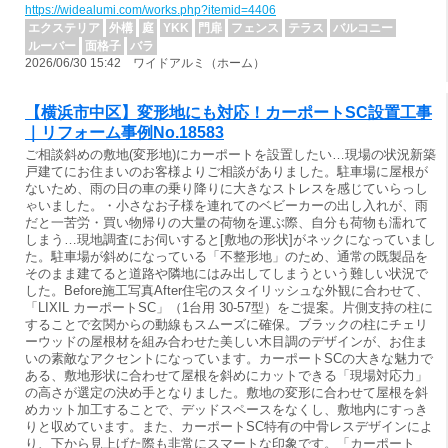
https://widealumi.com/works.php?itemid=4406
エクステリア
外構
庭
YKK
門扉
フェンス
テラス
バルコニー
ルーバー
面格子
バラ
2026/06/30 15:42 ワイドアルミ（ホーム）
【横浜市中区】変形地にも対応！カーポートSC設置工事
｜リフォーム事例No.18583
ご相談斜めの敷地(変形地)にカーポートを設置したい…現場の状況新築
戸建てにお住まいのお客様よりご相談がありました。駐車場に屋根が
ないため、雨の日の車の乗り降りに大きなストレスを感じていらっし
ゃいました。・小さなお子様を連れてのベビーカーの出し入れが、雨
だと一苦労・買い物帰りの大量の荷物を運ぶ際、自分も荷物も濡れて
しまう…現地調査にお伺いすると[敷地の形状]がネックになっていまし
た。駐車場が斜めになっている「不整形地」のため、通常の既製品を
そのまま建てると道路や隣地にはみ出してしまうという難しい状況で
した。Before施工写真After住宅のスタイリッシュな外観に合わせて、
「LIXIL カーポートSC」（1台用 30-57型）をご提案。片側支持の柱に
することで玄関からの動線もスムーズに確保。ブラックの柱にチェリ
ーウッドの屋根材を組み合わせた美しい木目調のデザインが、お住ま
いの素敵なアクセントになっています。カーポートSCの大きな魅力で
ある、敷地形状に合わせて屋根を斜めにカットできる「現場対応力」
の高さが選定の決め手となりました。敷地の変形に合わせて屋根を斜
めカット加工することで、デッドスペースをなくし、敷地内にすっき
りと収めています。また、カーポートSC特有の中骨レスデザインによ
り、下から見上げた際も非常にスマートな印象です。「カーポート