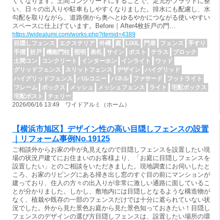
くくなります。土間コンクリートにすることで、足元がフラットに整
い、日々の出入りや駐車もしやすくなりました。排水にも配慮し、水
勾配を取りながら、道路側から奥へとゆるやかにつながる使いやすい
スペースに仕上げています。Before｜After4枚折戸の門…
https://widealumi.com/works.php?itemid=4389
目隠しフェンス
エクステリア
外構
庭
LIXIL
門扉
フェンス
手すり
手摺
折戸
機能門柱
照明
表札
サイン
ポスト
テラス
ブロック
土間コン
コンクリート
インターホン
インライト
ウッド
グリッドフェンス
スリットフェンス
デザイン
ハイグリッド
ハイグリッドフェンス
バルコニー
パネル
ファサード
フットライト
フレーム
ボックス
メッシュ
メッシュフェンス
ライト
宅配ボックス
宅配ポスト
チェリー
2026/06/16 13:49 ワイドアルミ（ホーム）
【横浜市旭区】デザイン性の高い目隠しフェンスの設置
｜リフォーム事例No.19125
ご相談外からお家の中が丸見えなので目隠しフェンスを設置したい現
場の状況戸建てにお住まいのお客様より、「お庭に目隠しフェンスを
設置したい」とのご相談をいただきました。現地調査にお伺いしたと
ころ、お家のリビングにある掃き出し窓のすぐ目の前にマンションが
建っており、住人の方々の出入りが非常に激しい通路に面しているこ
とが分かりました。しかし、敷地内には目隠しとなるような構造物が
なく、植栽や既存の一部のフェンスだけでは十分に遮られていない状
況でした。外から見た景色お庭から見た景色知っておきたい！目隠し
フェンスのデザインの選び方目隠しフェンスは、設置したい場所の環