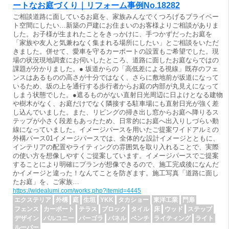
ートなお庭づくり｜リフォーム事例No.18282
ご相談道路に面しているお庭を、家族みんなでくつろげるプライベー
ト空間にしたい…新築の戸建にお住まいのお客様よりご相談がありま
した。お子様が生まれたことをきっかけに、手つかずだったお庭を
「家族や友人と気兼ねなく集まれる場所にしたい」とご相談をいただ
きました。併せて、愛車を守るカーポートの設置もご希望でした。現
場の状況現地調査にお伺いしたところ、道路に面したお庭ならではの
課題が分かりました。● 坂道からの「高低差による視線」既存のフェ
ンスはあるものの高さが十分ではなく、さらに敷地前が坂道になって
いるため、坂の上を通行する歩行者からお庭の内部が丸見えになって
しまう状態でした。●遮るものがない直射日光周辺に日よけとなる建物
や樹木がなく、お庭だけでなく隣接する駐車場にも直射日光が強く差
し込んでいました。また、リビングの掃き出し窓からお庭へ降りるス
テップが小さく段差もあったため、日常的にお庭へ出入りしづらい動
線になっていました。イメージパースを用いたご提案ワイドアルミの
外構パース01イメージパースでは、全体的な設計イメージとともに、
インテリアの配置やライティングの雰囲気を取り入れることで、実際
の使い方を想像しやすくご提案しています。イメージパースでご提案
することにより明確にプランが想像できるので、施工完成後になんだ
かイメージと違った！なんてことを防ぎます。施工写真「道路に面し
たお庭」を、ご家族…
https://widealumi.com/works.php?itemid=4445
エクステリア
外構
庭
生垣
YKK
タカショー
東洋工業
門扉
フェンス
カーポート
テラス
ブロック
タイル
床
ウッド
ステップ
デザイン
バルコニー
パーゴラ
パネル
ベンチ
ライティング
ライト
ルーバー