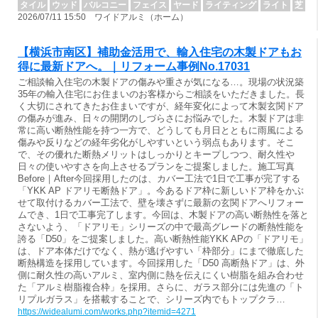
タイル
ウッド
バルコニー
フェイス
ヤード
ライティング
ライト
芝
2026/07/11 15:50 ワイドアルミ（ホーム）
【横浜市南区】補助金活用で、輸入住宅の木製ドアもお
得に最新ドアへ。｜リフォーム事例No.17031
ご相談輸入住宅の木製ドアの傷みや重さが気になる…。現場の状況築
35年の輸入住宅にお住まいのお客様からご相談をいただきました。長
く大切にされてきたお住まいですが、経年変化によって木製玄関ドア
の傷みが進み、日々の開閉のしづらさにお悩みでした。木製ドアは非
常に高い断熱性能を持つ一方で、どうしても月日とともに雨風による
傷みや反りなどの経年劣化がしやすいという弱点もあります。そこ
で、その優れた断熱メリットはしっかりとキープしつつ、耐久性や
日々の使いやすさを向上させるプランをご提案しました。施工写真
Before｜After今回採用したのは、カバー工法で1日で工事が完了する
「YKK AP ドアリモ断熱ドア」。今あるドア枠に新しいドア枠をかぶ
せて取付けるカバー工法で、壁を壊さずに最新の玄関ドアへリフォー
ムでき、1日で工事完了します。今回は、木製ドアの高い断熱性を落と
さないよう、「ドアリモ」シリーズの中で最高グレードの断熱性能を
誇る「D50」をご提案しました。高い断熱性能YKK APの「ドアリモ」
は、ドア本体だけでなく、熱が逃げやすい「枠部分」にまで徹底した
断熱構造を採用しています。今回採用した「D50 高断熱ドア」は、外
側に耐久性の高いアルミ、室内側に熱を伝えにくい樹脂を組み合わせ
た「アルミ樹脂複合枠」を採用。さらに、ガラス部分には先進の「ト
リプルガラス」を搭載することで、シリーズ内でもトップクラ…
https://widealumi.com/works.php?itemid=4271