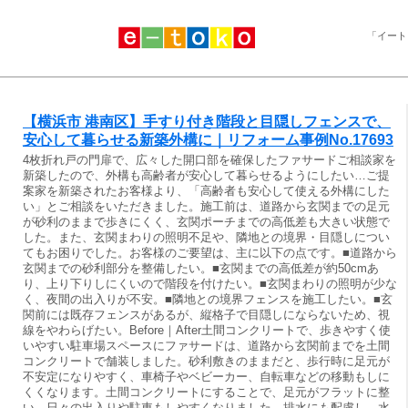
「イート
【横浜市 港南区】手すり付き階段と目隠しフェンスで、
安心して暮らせる新築外構に｜リフォーム事例No.17693
4枚折れ戸の門扉で、広々した開口部を確保したファサードご相談家を
新築したので、外構も高齢者が安心して暮らせるようにしたい…ご提
案家を新築されたお客様より、「高齢者も安心して使える外構にした
い」とご相談をいただきました。施工前は、道路から玄関までの足元
が砂利のままで歩きにくく、玄関ポーチまでの高低差も大きい状態で
した。また、玄関まわりの照明不足や、隣地との境界・目隠しについ
てもお困りでした。お客様のご要望は、主に以下の点です。■道路から
玄関までの砂利部分を整備したい。■玄関までの高低差が約50cmあ
り、上り下りしにくいので階段を付けたい。■玄関まわりの照明が少な
く、夜間の出入りが不安。■隣地との境界フェンスを施工したい。■玄
関前には既存フェンスがあるが、縦格子で目隠しにならないため、視
線をやわらげたい。Before｜After土間コンクリートで、歩きやすく使
いやすい駐車場スペースにファサードは、道路から玄関前までを土間
コンクリートで舗装しました。砂利敷きのままだと、歩行時に足元が
不安定になりやすく、車椅子やベビーカー、自転車などの移動もしに
くくなります。土間コンクリートにすることで、足元がフラットに整
い、日々の出入りや駐車もしやすくなりました。排水にも配慮し、水