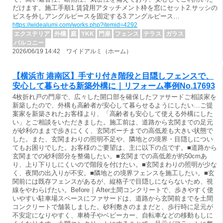
だけます。施工手順1.賃貸用アタッチメント枠を窓にセット2.サッシの
ビスを外しアングルピースを固定する3.アングルピース…
https://widealumi.com/works.php?itemid=4292
エクステリア
外構
庭
YKK
門扉
フェンス
テラス
ガラス
バルコニー
2026/06/19 14:42 ワイドアルミ（ホーム）
【横浜市 港南区】手すり付き階段と目隠しフェンスで、
安心して暮らせる新築外構に｜リフォーム事例No.17693
4枚折れ戸の門扉で、広々した開口部を確保したファサードご相談家を
新築したので、外構も高齢者が安心して暮らせるようにしたい…ご提
案家を新築されたお客様より、「高齢者も安心して使える外構にした
い」とご相談をいただきました。施工前は、道路から玄関までの足元
が砂利のままで歩きにくく、玄関ポーチまでの高低差も大きい状態で
した。また、玄関まわりの照明不足や、隣地との境界・目隠しについ
てもお困りでした。お客様のご要望は、主に以下の点です。■道路から
玄関までの砂利部分を整備したい。■玄関までの高低差が約50cmあ
り、上り下りしにくいので階段を付けたい。■玄関まわりの照明が少な
く、夜間の出入りが不安。■隣地との境界フェンスを施工したい。■玄
関前には既存フェンスがあるが、縦格子で目隠しにならないため、視
線をやわらげたい。Before｜After土間コンクリートで、歩きやすく使
いやすい駐車場スペースにファサードは、道路から玄関前までを土間
コンクリートで舗装しました。砂利敷きのままだと、歩行時に足元が
不安定になりやすく、車椅子やベビーカー、自転車などの移動もしに