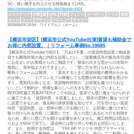
SC」使い勝手を向上させる特殊納まりLIXIL…
https://widealumi.com/works.php?itemid=4404
エクステリア
外構
庭
LIXIL
門扉
フェンス
カーポート
テラス
塗装
タイル
ウッド
デザイン
バルコニー
チェリー
2026/06/26 16:54 ワイドアルミ（ホーム）
【横浜市栄区】[横浜市公式YouTube出演]賃貸も補助金で
お得に内窓設置。｜リフォーム事例No.19685
【横浜市公式Youtubeで紹介】「穴あけ不要」の賃貸内窓設置ご相談賃
貸でも断熱対策の為に内窓を設置したい…ご提案横浜市の集合住宅1階
にお住まいのお客様からのご相談です。寝室の大きな窓からの冷気や
熱気に、長年悩まされてきました。・「壁に穴を空けられないから、
断熱リフォームは無理」・「退去するときに原状回復の費用がかかる
のが怖い」・「エアコンをフル稼働しても窓際が外気の影響を受けや
すく、電気代が高くなる」賃貸物件特有の「お部屋を傷つけられな
い」という制約が、快適な暮らしへの大きな壁になっていました。
BEFORE施工写真AFTERそこで今回は、賃貸でも壁に傷をつけられず
に施工できる 「賃貸内窓」を提案しました。既存の窓枠に傷をつけず
に設置できるため、退去時の原状回復も安心です。穴を空けない賃貸
内窓「賃貸内窓」は、窓枠や壁に穴を開けたり、お部屋に傷つけずに
取り付けられる内窓（二重窓）です。元々の窓にあるビス穴を利用す
るため、新たに壁に穴を開ける必要がありません。施工時間は1窓あた
りおよそ60分で完了し、退去時には取り外しや処分も対応いたしま
す。また、使用する内窓は、「YKK AP マドリモ 内窓プラマードU」
で、高い遮音性、断熱性、気密性を備えており、安心してご利用いた