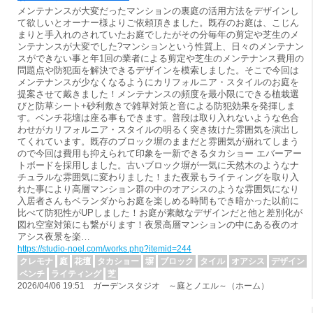
メンテナンスが大変だったマンションの裏庭の活用方法をデザインし
て欲しいとオーナー様よりご依頼頂きました。既存のお庭は、こじん
まりと手入れのされていたお庭でしたがその分毎年の剪定や芝生のメ
ンテナンスが大変でした?マンションという性質上、日々のメンテナン
スができない事と年1回の業者による剪定や芝生のメンテナンス費用の
問題点や防犯面を解決できるデザインを模索しました。そこで今回は
メンテナンスが少なくなるようにカリフォルニア・スタイルのお庭を
提案させて戴きました！メンテナンスの頻度を最小限にできる植栽選
びと防草シート+砂利敷きで雑草対策と音による防犯効果を発揮しま
す。ベンチ花壇は座る事もできます。普段は取り入れないような色合
わせがカリフォルニア・スタイルの明るく突き抜けた雰囲気を演出し
てくれています。既存のブロック塀のままだと雰囲気が崩れてしまう
ので今回は費用も抑えられて印象を一新できるタカショー エバーアー
トボードを採用しました。古いブロック塀が一気に天然木のようなナ
チュラルな雰囲気に変わりました！また夜景もライティングを取り入
れた事により高層マンション群の中のオアシスのような雰囲気になり
入居者さんもベランダからお庭を楽しめる時間もでき暗かった以前に
比べて防犯性がUPしました！お庭が素敵なデザインだと他と差別化が
図れ空室対策にも繋がります！夜景高層マンションの中にある夜のオ
アシス夜景を楽…
https://studio-noel.com/works.php?itemid=244
クレモナ
庭
花壇
タカショー
塀
ブロック
タイル
オアシス
デザイン
ベンチ
ライティング
芝
2026/04/06 19:51 ガーデンスタジオ ～庭とノエル～（ホーム）