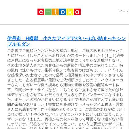
「イート
伊丹市 H様邸 小さなアイデアがいっぱい詰まったシン
プルモダン
ご新規でご依頼いただいたお客様の土地が、ご縁のある土地だったこ
とにびっくりしたことからお打合せがスタートしました！(！_！)過去
にお世話になったお客様の土地が諸事情により新たな造成地となり、
その土地を購入されたお客様からの新築外構工事のご依頼でした。時
の流れは速いもので、指折り数えて私も気づけばもう。。。(*_*)そん
な感慨深いお土地でしたので必死に相見積もりの中デザインさせて戴
きました！ある程度早い段階でご依頼頂けましたので、ハウスメーカ
ーさんにもガレージ側の境界から建物の距離や設備の配管ルート位
置、玄関ポーチ・サイズなど、こちらからご提案させて戴けたのは外
構デザインをさせていただくうえで大きなアドバンテージになりまし
た。また、お客様がお住まいになるうえで快適さが増すとても良い時
間の余裕がありました！提案に耳を傾けて下さったアイ工務店・営業
さんにも感謝です！(^^♪今回のデザインでは、ご家族のあれが欲しい！
これが欲しい！や小さなアイデアがコンパクトにいっぱい詰まったデ
ザインとなりました。奥様からの枕木を使って可愛くなり過ぎない様
にオリジナル門柱をデザインして欲しい。というご要望でデザインし
たオリジナル門柱枕木風の柱を使用すると柔らかい印象になってしま