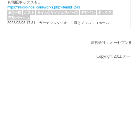
も宅配ボックスも…
https://studio-noel.com/works.php?itemid=243
庭
手摺
ポスト
タイル
サイクルスペース
デザイン
ボックス
宅配ボックス
2023/05/05 17:31 ガーデンスタジオ ～庭とノエル～（ホーム）
運営会社：オーセブン
Copyright 2011 