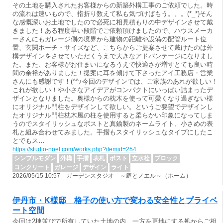
その土地を購入されたお客様からの新築外構工事のご依頼でした。時
の流れは速いもので、指折り数えて私も気づけばもう。。。(*_*)そん
な感慨深いお土地でしたので必死に相見積もりの中デザインさせて戴
きました！ある程度早い段階でご依頼頂けましたので、ハウスメーカ
ーさんにもガレージ側の境界から建物の距離や設備の配管ルート位
置、玄関ポーチ・サイズなど、こちらからご提案させて戴けたのは外
構デザインをさせていただくうえで大きなアドバンテージになりまし
た。また、お客様がお住まいになるうえで快適さが増すとても良い時
間の余裕がありました！提案に耳を傾けて下さったアイ工務店・営業
さんにも感謝です！(^^♪今回のデザインでは、ご家族のあれが欲しい！
これが欲しい！や小さなアイデアがコンパクトにいっぱい詰まったデ
ザインとなりました。奥様からの枕木を使って可愛くなり過ぎない様
にオリジナル門柱をデザインして欲しい。というご要望でデザインし
たオリジナル門柱枕木風の柱を使用すると柔らかい印象になってしま
うのでスタイリッシュなポストと真鍮製のネームライト、小さめの表
札と組み合わせてみました。手摺もスタイリッシュなタイプにしたこ
とでもス…
https://studio-noel.com/works.php?itemid=254
シンプルモダン
外構
手摺
表札
ポスト
立水栓
ブロック
コンクリート
ガレージ
デザイン
ライト
2026/05/15 10:57 ガーデンスタジオ ～庭とノエル～（ホーム）
伊丹市・K様邸 格子の使い方で変わる安全性とプライベ
ート空間
今回は2棟並びで所有していた土地の内、一方を更地にする処からご相