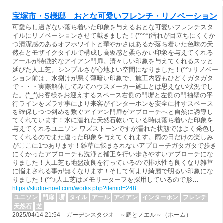
宝塚市・S様邸 おとな可愛いフレンチ・リノベーション
可愛らし過ぎない落ち着いた印象を与えるおとな可愛いフレンチスタ
イルにリノベーションさせて戴きました！(*^^*)汚れが目立ちにくくか
つ清潔感のあるオフホワイトと華やかさはあるが落ち着いた色味の天
然石とモザイクタイルで構成し高級感と柔らかい印象を与えてくれる
アールが特徴的なアイアン門扉。清々しい印象を与えてくれるスッと
延びた人工芝。シンプルさが心地よい空間になりました！(^^♪リノベー
ション前は、水捌けが悪く薄暗い印象で、施工内容もひどくガタガタ
で・・・実際解体してみてハウスメーカー施工とは思えない状況でし
た。(*_*)お客様をお迎えするスペース右側の門塀と左側の門袖壁の平
行ラインをズラす事により来客がインターホンを安全に押すスペース
を確保しつつ斜めを繋ぐアイアン門扉がアプローチへと自然に誘導し
てくれています！水に濡れた天然石乾いている時は落ち着いた印象を
与えてくれるユニソン ワズストーンですが濡れた状態ではよく発色し
てくれるのでまた違った印象を与えてくれます。雨の日だけの楽しみ
がここに1つあります！雑草に悩まされないアプローチガタガタで歩き
にくかったアプローチも洗浄と補正を行い歩きやすいアプローチにな
りました！人工芝も地盤改良を行っているので排水性も良くなり雑草
に悩まされる事が無くなります！そして何より綺麗で明るい印象にな
りました！(^^♪人工芝はメモリーターフを採用しているので形…
https://studio-noel.com/works.php?itemid=248
ユニソン
門扉
塀
タイル
アール
アイアン
インターホン
フレンチ
天然石
芝
2025/04/14 21:54 ガーデンスタジオ ～庭とノエル～（ホーム）