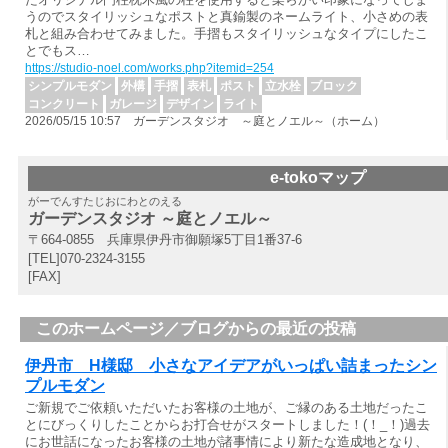
うのでスタイリッシュなポストと真鍮製のネームライト、小さめの表
札と組み合わせてみました。手摺もスタイリッシュなタイプにしたこ
とでもス…
https://studio-noel.com/works.php?itemid=254
シンプルモダン
外構
手摺
表札
ポスト
立水栓
ブロック
コンクリート
ガレージ
デザイン
ライト
2026/05/15 10:57 ガーデンスタジオ ～庭とノエル～（ホーム）
e-tokoマップ
がーでんすたじおにわとのえる
ガーデンスタジオ ～庭とノエル～
〒664-0855 兵庫県伊丹市御願塚5丁目1番37-6
[TEL]070-2324-3155
[FAX]
このホームページ／ブログからの最近の投稿
伊丹市 H様邸 小さなアイデアがいっぱい詰まったシン
プルモダン
ご新規でご依頼いただいたお客様の土地が、ご縁のある土地だったこ
とにびっくりしたことからお打合せがスタートしました！(！_！)過去
にお世話になったお客様の土地が諸事情により新たな造成地となり、