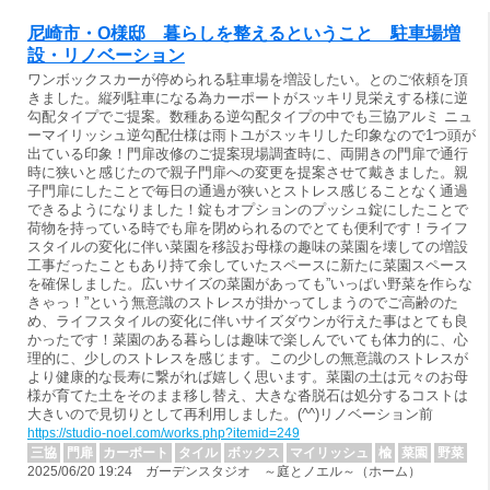
尼崎市・O様邸 暮らしを整えるということ 駐車場増
設・リノベーション
ワンボックスカーが停められる駐車場を増設したい。とのご依頼を頂
きました。縦列駐車になる為カーポートがスッキリ見栄えする様に逆
勾配タイプでご提案。数種ある逆勾配タイプの中でも三協アルミ ニュ
ーマイリッシュ逆勾配仕様は雨トユがスッキリした印象なので1つ頭が
出ている印象！門扉改修のご提案現場調査時に、両開きの門扉で通行
時に狭いと感じたので親子門扉への変更を提案させて戴きました。親
子門扉にしたことで毎日の通過が狭いとストレス感じることなく通過
できるようになりました！錠もオプションのプッシュ錠にしたことで
荷物を持っている時でも扉を閉められるのでとても便利です！ライフ
スタイルの変化に伴い菜園を移設お母様の趣味の菜園を壊しての増設
工事だったこともあり持て余していたスペースに新たに菜園スペース
を確保しました。広いサイズの菜園があっても”いっぱい野菜を作らな
きゃっ！”という無意識のストレスが掛かってしまうのでご高齢のた
め、ライフスタイルの変化に伴いサイズダウンが行えた事はとても良
かったです！菜園のある暮らしは趣味で楽しんでいても体力的に、心
理的に、少しのストレスを感じます。この少しの無意識のストレスが
より健康的な長寿に繋がれば嬉しく思います。菜園の土は元々のお母
様が育てた土をそのまま移し替え、大きな沓脱石は処分するコストは
大きいので見切りとして再利用しました。(^^)リノベーション前
https://studio-noel.com/works.php?itemid=249
三協
門扉
カーポート
タイル
ボックス
マイリッシュ
楡
菜園
野菜
2025/06/20 19:24 ガーデンスタジオ ～庭とノエル～（ホーム）