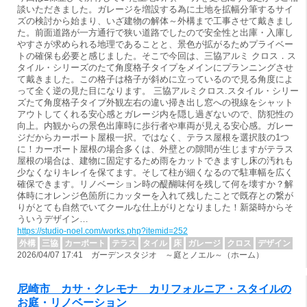
談いただきました。ガレージを増設する為に土地を拡幅分筆するサイ
ズの検討から始まり、いざ建物の解体～外構まで工事させて戴きまし
た。前面道路が一方通行で狭い道路でしたので安全性と出庫・入庫し
やすさが求められる地理であることと、景色が拡がるためプライベー
トの確保も必要と感じました。そこで今回は、三協アルミ クロス．ス
タイル・シリーズのたて角度格子タイプをメインにプランニングさせ
て戴きました。この格子は格子が斜めに立っているので見る角度によ
って全く逆の見た目になります。 三協アルミクロス.スタイル・シリー
ズたて角度格子タイプ外観左右の違い掃き出し窓への視線をシャット
アウトしてくれる安心感とガレージ内を隠し過ぎないので、防犯性の
向上。内観からの景色出庫時に歩行者や車両が見える安心感。ガレー
ジだからカーポート屋根一択。ではなく、テラス屋根を選択肢の1つ
に！カーポート屋根の場合多くは、外壁との隙間が生じますがテラス
屋根の場合は、建物に固定するため雨をカットできますし床の汚れも
少なくなりキレイを保てます。そして柱が細くなるので駐車幅を広く
確保できます。リノベーション時の醍醐味何を残して何を壊すか？解
体時にオレンジ色箇所にカッターを入れて残したことで既存との繋が
りがとても自然でいてクールな仕上がりとなりました！新築時からそ
ういうデザイン…
https://studio-noel.com/works.php?itemid=252
外構
三協
カーポート
テラス
タイル
床
ガレージ
クロス
デザイン
2026/04/07 17:41 ガーデンスタジオ ～庭とノエル～（ホーム）
尼崎市 カサ・クレモナ カリフォルニア・スタイルの
お庭・リノベーション