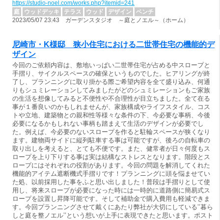
https://studio-noel.com/works.php?itemid=241
庭
ウッドデッキ
テラス
ウッド
デザイン
ベンチ
2023/05/07 23:43 ガーデンスタジオ ～庭とノエル～（ホーム）
尼崎市・K様邸 狭小住宅における二世帯住宅の機能的デ
ザイン
今回のご依頼内容は、敷地いっぱい二世帯住宅が占める中スロープと
手摺り、サイクルスペースの確保というものでした。ヒアリングが終
了し、プランニングに取り掛かる際ご希望内容を全て盛り込み、何通
りもシュミレーションしてみましたがどのシュミレーションもご家族
の生活を想像してみると不便性や不合理性が目立ちました。全て在る
事が１番良いのかもしれませんが、家族構成やライフスタイル、コス
トや立地、建築物との親和性等様々な条件の下、今必要な事柄、今後
必要になるかもしれない事柄も踏まえて生活のデザインが必要でし
た。例えば、今必要のないスロープを作ると駐輪スペースが狭くなり
ます。建物両サイドに縦列駐車する事は可能ですが、後ろの自転車の
取り出しを考えると、とても不便です。また、健常者が日々何度もス
ロープを上り下りする事は実は結構なストレスとなります。階段とス
ロープにはそれぞれの役割があります。今回の問題を解消してくれた
機能的アイテム遮断機式手摺りです！プランニングに頭を悩ませてい
た処、以前採用した事をふと思い出しました！普段は手摺りとして使
用し、将来スロープが必要になった時には一時的に道路側に簡易式ス
ロープを設置し昇降可能です。そして補助金で購入費用も軽減できま
す。今回プランニングさせて戴くにあたり弊社が大切にしている’’暮ら
しと庭を整ノエル’’という想いが上手に表現できたと思います。ポスト