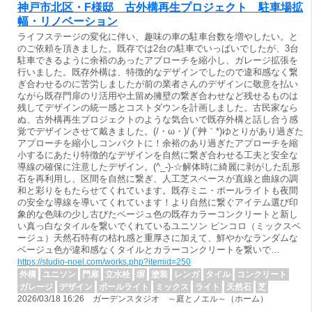
神戸市北区・F様邸 古外構再生プロジェクト 駐車場拡
幅・リノベーション
ライフステージの変化に伴い、趣味の車の駐車台数を増やしたい。と
のご依頼を頂きました。既存では2台の駐車でいっぱいでしたが、3台
駐車できるように余裕のあったアプローチを縮小し、ガレージ拡張を
行いました。既存外構は、特徴的なデザインでしたので違和感なく繋
ぎ合わせるのに苦労しましたが前の業者さんのデザインに敬意を払い
ながら既存門扉のリ活用や土留め擁壁の繋ぎ合わせなど残せるものは
残してデザインの統一感とコストダウンを計画しました。古民家なら
ぬ、古外構再生プロジェクトのような気合いで既存外構と話し合う感
覚でデザインさせて戴きました。(/・ω・)/ (´艸｀*)ゆとりがあり過ぎた
アプローチを縮小しコンパクトに！余裕のあり過ぎたアプローチを縮
小するにあたり特徴的なデザインを自然に繋ぎ合わせる工夫と安全な
導線の確保に注意したデザイン。(^_-)-☆解体時に綺麗に剥がした乱形
石を再利用し、区間を自然に繋ぎ、人工芝スペースが直線と曲線の調
和と彩りをもたらせてくれています。既存ミニ・ポールライトも夜間
の安全な導線を導いてくれています！より自然に繋ぐアイテム選び印
象的な色味の少し古びたベージュ色の既存カラーコンクリートと新し
い真っ白なタイルを繋いでくれているユニソン ピンコロ（ミックスベ
ージュ）天然石特有の枯れ感と重厚さに加えて、鮮やかなランダムな
ベージュ色が違和感なくタイルとカラーコンクリートを繋いで…
https://studio-noel.com/works.php?itemid=250
外構
ユニソン
門扉
立水栓
塀
塗装
レンガ
タイル
コンクリート
ガレージ
デザイン
ポールライト
ミックス
ライト
天然石
芝
2026/03/18 16:26 ガーデンスタジオ ～庭とノエル～（ホーム）