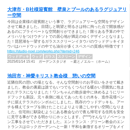
大津市・B社様迎賓館 壁泉とプールのあるラグジュアリ
ー空間
今回は企業様の迎賓館という事で、ラグジュアリーな空間をデザイン
させて戴きました。目隠しと眺望と明るさは特に拘った点で開放感が
あるのにプライベートな空間創りができました！限りある予算の中で
メリハリをつけウチソトでの居心地が満足のゆくデザインとなりまし
た！琵琶湖を一望するガラススクリーンイタウバのウッドデッキイタ
ウバはハードウッドの中でも油分が多くスベスベの質感が特徴です！
https://studio-noel.com/works.php?itemid=246
ウッドデッキ
ウッド
ガラス
スクリーン
デザイン
2025/01/14 15:41 ガーデンスタジオ ～庭とノエル～（ホーム）
池田市・神愛キリスト教会様 憩いの空間
近隣住民の憩いの場となる。そんな空間創りのお手伝いをさせて戴き
ました。教会の裏庭は誰でもいつでもくつろげる暖かい雰囲気に包ま
れたテラスになりました！ワンちゃんの散歩途中に休めるようにリー
ドフックも新設。元々表側に植えてあったモミの木を、造作花壇ベン
チに据えテラスのシンボルにしました。既存のウッドデッキも、アー
チを構えてタープを掛けたことによりより過ごしやすい空間になりま
した。住宅街に馴染むようにある教会なので夜も帰宅する住民を安全
に見守る事ができる明かりにホッとします。(*^^*)そんなリノベーショ
ン工事をさせていただきました。エントランス・グリーン教会のエン
トランスはロックガーデンへと一新！平和を象徴するオリーブをメイ