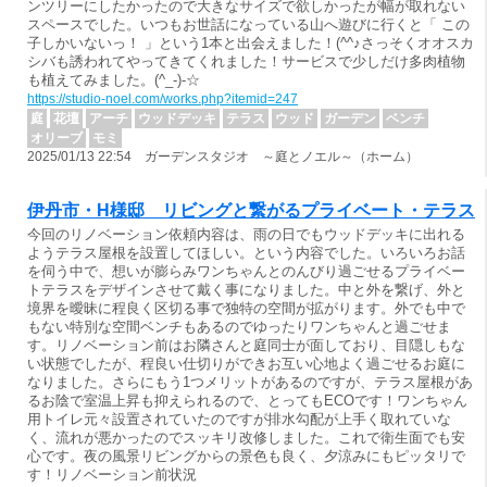
ンツリーにしたかったので大きなサイズで欲しかったが幅が取れない
スペースでした。いつもお世話になっている山へ遊びに行くと「 この
子しかいないっ！ 」という1本と出会えました！(^^♪さっそくオオスカ
シバも誘われてやってきてくれました！サービスで少しだけ多肉植物
も植えてみました。(^_-)-☆
https://studio-noel.com/works.php?itemid=247
庭
花壇
アーチ
ウッドデッキ
テラス
ウッド
ガーデン
ベンチ
オリーブ
モミ
2025/01/13 22:54 ガーデンスタジオ ～庭とノエル～（ホーム）
伊丹市・H様邸 リビングと繋がるプライベート・テラス
今回のリノベーション依頼内容は、雨の日でもウッドデッキに出れる
ようテラス屋根を設置してほしい。という内容でした。いろいろお話
を伺う中で、想いが膨らみワンちゃんとのんびり過ごせるプライベー
トテラスをデザインさせて戴く事になりました。中と外を繋げ、外と
境界を曖昧に程良く区切る事で独特の空間が拡がります。外でも中で
もない特別な空間ベンチもあるのでゆったりワンちゃんと過ごせま
す。リノベーション前はお隣さんと庭同士が面しており、目隠しもな
い状態でしたが、程良い仕切りができお互い心地よく過ごせるお庭に
なりました。さらにもう1つメリットがあるのですが、テラス屋根があ
るお陰で室温上昇も抑えられるので、とってもECOです！ワンちゃん
用トイレ元々設置されていたのですが排水勾配が上手く取れていな
く、流れが悪かったのでスッキリ改修しました。これで衛生面でも安
心です。夜の風景リビングからの景色も良く、夕涼みにもピッタリで
す！リノベーション前状況