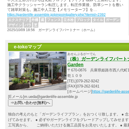
施工中クラッシャーラン転圧します。転圧作業後、防草シートを敷い
て雑草対策も。施工中人工芝【メモリーターフ】を…
https://gardenlife-assemble.jp/pinpointgallery.php?itemid=2392
エクステリア
外構
庭
フェンス
立水栓
ブロック
タイル
ガーデン
デザイン
バラ
芝
2025/10/09 18:56 ガーデンライフパートナー（ホーム）
e-tokoマップ
あせんぶるがーでん
（株）ガーデンライフパートナー 
Garden
〒670-0876 兵庫県姫路市西八代町1
乾１０９
[TEL]079-262-9242
[FAX]079-262-9241
[ホームページ]
https://gardenlife-ass
[Eメール]m.ueda@gardenlife-assemble.jp
独自の考えのもと「ガーデンライフプラン」をおつくり致します。 ● 
げてみせます。 ● 必ずやガーデンライフをグレードアップしてみせます。
工写真から、 ご納得いただける施工品質をお見せいたします。 ● 最