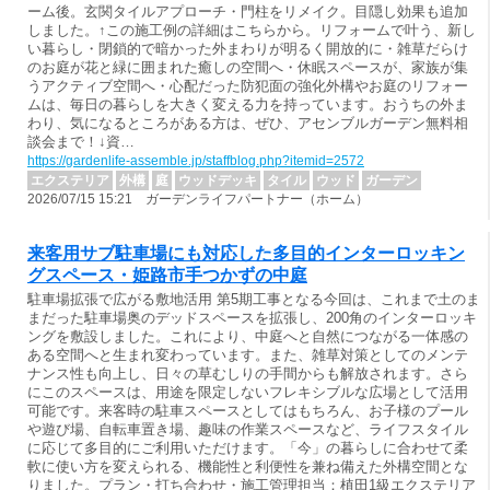
ーム後。玄関タイルアプローチ・門柱をリメイク。目隠し効果も追加
しました。↑この施工例の詳細はこちらから。リフォームで叶う、新し
い暮らし・閉鎖的で暗かった外まわりが明るく開放的に・雑草だらけ
のお庭が花と緑に囲まれた癒しの空間へ・休眠スペースが、家族が集
うアクティブ空間へ・心配だった防犯面の強化外構やお庭のリフォー
ムは、毎日の暮らしを大きく変える力を持っています。おうちの外ま
わり、気になるところがある方は、ぜひ、アセンブルガーデン無料相
談会まで！↓資…
https://gardenlife-assemble.jp/staffblog.php?itemid=2572
エクステリア
外構
庭
ウッドデッキ
タイル
ウッド
ガーデン
2026/07/15 15:21 ガーデンライフパートナー（ホーム）
来客用サブ駐車場にも対応した多目的インターロッキン
グスペース・姫路市手つかずの中庭
駐車場拡張で広がる敷地活用 第5期工事となる今回は、これまで土のま
まだった駐車場奥のデッドスペースを拡張し、200角のインターロッキ
ングを敷設しました。これにより、中庭へと自然につながる一体感の
ある空間へと生まれ変わっています。また、雑草対策としてのメンテ
ナンス性も向上し、日々の草むしりの手間からも解放されます。さら
にこのスペースは、用途を限定しないフレキシブルな広場として活用
可能です。来客時の駐車スペースとしてはもちろん、お子様のプール
や遊び場、自転車置き場、趣味の作業スペースなど、ライフスタイル
に応じて多目的にご利用いただけます。「今」の暮らしに合わせて柔
軟に使い方を変えられる、機能性と利便性を兼ね備えた外構空間とな
りました。プラン・打ち合わせ・施工管理担当：植田1級エクステリア