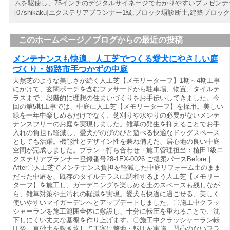
ムを駆使し、75インチのデジタルサイネージでわかりやすいプレゼンテ
[07shikaku]エクステリアプランナー1級,ブロック塀診断士,建築ブロック工事士
このホームページ／ブログからの最近の投稿
メンテナンスも快適。人工芝でつくる愛犬にやさしい庭
づくり・姫路市手つかずの中庭
天然芝のような美しさが続く人工芝【メモリーターフ】1期～4期工事
にかけて、玄関ポーチを含むファサードから駐車場、物置、タイルテ
ラスまで、段階的に理想の住まいづくりをお手伝いしてきました。今
回の第5期工事では、中庭に人工芝【メモリーターフ】を採用。美しい
緑を一年中楽しめるだけでなく、芝刈りや水やりの必要がないメンテ
ナンスフリーのお庭を実現しました。雑草の発生を抑えることでお手
入れの負担も軽減し、愛犬がのびのびと遊べる快適なドッグスペース
としても活躍。機能性とデザイン性を兼ね備えた、居心地の良い中庭
空間が完成しました。プラン・打ち合わせ・施工管理担当：植田1級エ
クステリアプランナー登録番号28-1EX-0026 ご提案パースBefore｜
After〇人工芝でメンテナンス負担を軽減した中庭リフォーム土のまま
だった中庭を、既存のタイルテラスに調和するよう人工芝【メモリー
ターフ】を施工し、ガーデニングを楽しめる土のスペースも残しなが
ら、雑草対策や土汚れの軽減を実現。愛犬も快適に過ごせる、美しく
使いやすいマイガーデンへとアップデートしました。〇施工中クラッ
シャーランを施工範囲全体に敷設し、十分に転圧を重ねることで、沈
下しにくい丈夫な基盤を作り上げます。〇施工中クラッシャーラン転
圧後、真砂土を敷き均して丁寧に整地・転圧を実施。凹凸のないフラ