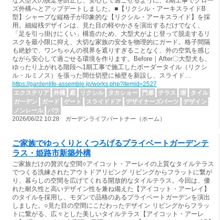
な大型犬の脱走を防止し、安心して過ごせるように、2期工事でクロー
ズ外構へとアップデートしました。■【リクシル・アーキスライドB
型】シャープな縦格子が印象的な【リクシル・アーキスライド】を採
用。細縦桟デザインは、見た目の軽やかさを演出するだけでなく、
「足を引っ掛けにくい」構造のため、大型犬がよじ登って脱走するリ
スクを最小限に抑え、大切な家族の安全を物理的にガード。格子間隔
も絶妙で、ワンちゃんの視界を遮りすぎることなく、外の空気を感じ
ながら安心して過ごせる環境を作ります。Before｜After〇大型犬も、
ゆったり上がれる階段へ1期工事で施工したボーダータイル（リクシ
ル・ルミノス）を張った間仕切壁に袖壁を新設し、スライド…
https://gardenlife-assemble.jp/works.php?itemid=2527
エクステリア
外構
庭
リクシル
タカショー
門扉
テラス
塀
タイル
ガーデン
ガード
ゲート
スライドドア
デザイナーズパーツ
デザイン
ノンレール
バラ
2026/06/22 10:28 ガーデンライフパートナー（ホーム）
ご家族でゆっくりとくつろげるプライベートガーデンテ
ラス・姫路市新築外構
ご家族だけの贅沢な空間○アイコット・アーレイの上質なタイルテラス
でつくる洗練されたアウトドアリビング リビングからフラットに繋が
り、暮らしの空間を広げてくれる開放的なタイルテラス。今回は、優
れた耐久性と高いデザイン性を兼ね備えた【アイコット・アーレイ】
のタイルを採用し、モダンで品格のあるプライベートガーデンを演出
しました。○見た目の空間にこだわったデザイン リビングからフラッ
トに繋がる、広々とした美しいタイルテラス【アイコット・アーレ