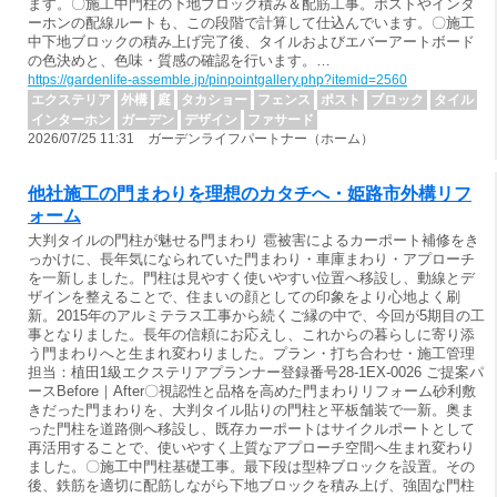
ます。〇施工中門柱の下地ブロック積み＆配筋工事。ポストやインタ
ーホンの配線ルートも、この段階で計算して仕込んでいます。〇施工
中下地ブロックの積み上げ完了後、タイルおよびエバーアートボード
の色決めと、色味・質感の確認を行います。…
https://gardenlife-assemble.jp/pinpointgallery.php?itemid=2560
エクステリア
外構
庭
タカショー
フェンス
ポスト
ブロック
タイル
インターホン
ガーデン
デザイン
ファサード
2026/07/25 11:31 ガーデンライフパートナー（ホーム）
他社施工の門まわりを理想のカタチへ・姫路市外構リフ
ォーム
大判タイルの門柱が魅せる門まわり 雹被害によるカーポート補修をき
っかけに、長年気になられていた門まわり・車庫まわり・アプローチ
を一新しました。門柱は見やすく使いやすい位置へ移設し、動線とデ
ザインを整えることで、住まいの顔としての印象をより心地よく刷
新。2015年のアルミテラス工事から続くご縁の中で、今回が5期目の工
事となりました。長年の信頼にお応えし、これからの暮らしに寄り添
う門まわりへと生まれ変わりました。プラン・打ち合わせ・施工管理
担当：植田1級エクステリアプランナー登録番号28-1EX-0026 ご提案パ
ースBefore｜After〇視認性と品格を高めた門まわりリフォーム砂利敷
きだった門まわりを、大判タイル貼りの門柱と平板舗装で一新。奥ま
った門柱を道路側へ移設し、既存カーポートはサイクルポートとして
再活用することで、使いやすく上質なアプローチ空間へ生まれ変わり
ました。〇施工中門柱基礎工事。最下段は型枠ブロックを設置。その
後、鉄筋を適切に配筋しながら下地ブロックを積み上げ、強固な門柱