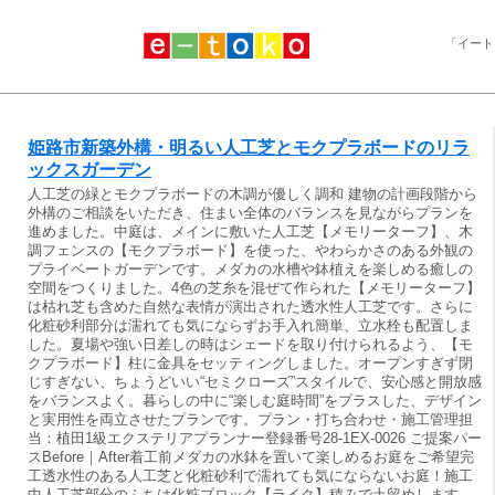
「イート
姫路市新築外構・明るい人工芝とモクプラボードのリラ
ックスガーデン
人工芝の緑とモクプラボードの木調が優しく調和 建物の計画段階から
外構のご相談をいただき、住まい全体のバランスを見ながらプランを
進めました。中庭は、メインに敷いた人工芝【メモリーターフ】、木
調フェンスの【モクプラボード】を使った、やわらかさのある外観の
プライベートガーデンです。メダカの水槽や鉢植えを楽しめる癒しの
空間をつくりました。4色の芝糸を混ぜて作られた【メモリーターフ】
は枯れ芝も含めた自然な表情が演出された透水性人工芝です。さらに
化粧砂利部分は濡れても気にならずお手入れ簡単、立水栓も配置しま
した。夏場や強い日差しの時はシェードを取り付けられるよう、【モ
クプラボード】柱に金具をセッティングしました。オープンすぎず閉
じすぎない、ちょうどいい“セミクローズ”スタイルで、安心感と開放感
をバランスよく。暮らしの中に“楽しむ庭時間”をプラスした、デザイン
と実用性を両立させたプランです。プラン・打ち合わせ・施工管理担
当：植田1級エクステリアプランナー登録番号28-1EX-0026 ご提案パー
スBefore｜After着工前メダカの水鉢を置いて楽しめるお庭をご希望完
工透水性のある人工芝と化粧砂利で濡れても気にならないお庭！施工
中人工芝部分のふちは化粧ブロック【ライク】積みで土留めします。