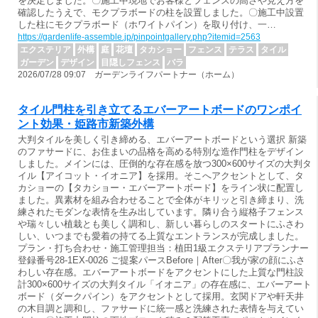
を決定しました。〇施工中現地でお客様とフェンスの高さや見え方を
確認したうえで、モクプラボードの柱を設置しました。〇施工中設置
した柱にモクプラボード（ホワイトパイン）を取り付け、一…
https://gardenlife-assemble.jp/pinpointgallery.php?itemid=2563
エクステリア
外構
庭
花壇
タカショー
フェンス
テラス
タイル
ガーデン
デザイン
目隠しフェンス
バラ
2026/07/28 09:07 ガーデンライフパートナー（ホーム）
タイル門柱を引き立てるエバーアートボードのワンポイ
ント効果・姫路市新築外構
大判タイルを美しく引き締める、エバーアートボードという選択 新築
のファサードに、お住まいの品格を高める特別な造作門柱をデザイン
しました。メインには、圧倒的な存在感を放つ300×600サイズの大判タ
イル【アイコット・イオニア】を採用。そこへアクセントとして、タ
カショーの【タカショー・エバーアートボード】をライン状に配置し
ました。異素材を組み合わせることで全体がキリッと引き締まり、洗
練されたモダンな表情を生み出しています。隣り合う縦格子フェンス
や瑞々しい植栽とも美しく調和し、新しい暮らしのスタートにふさわ
しい、いつまでも愛着の持てる上質なエントランスが完成しました。
プラン・打ち合わせ・施工管理担当：植田1級エクステリアプランナー
登録番号28-1EX-0026 ご提案パースBefore｜After〇我が家の顔にふさ
わしい存在感。エバーアートボードをアクセントにした上質な門柱設
計300×600サイズの大判タイル「イオニア」の存在感に、エバーアート
ボード（ダークパイン）をアクセントとして採用。玄関ドアや軒天井
の木目調と調和し、ファサードに統一感と洗練された表情を与えてい