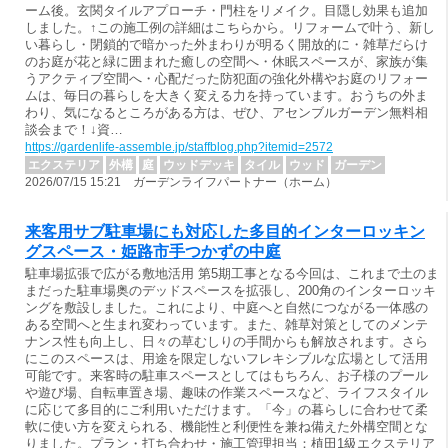
ーム後。玄関タイルアプローチ・門柱をリメイク。目隠し効果も追加
しました。↑この施工例の詳細はこちらから。リフォームで叶う、新し
い暮らし・閉鎖的で暗かった外まわりが明るく開放的に・雑草だらけ
のお庭が花と緑に囲まれた癒しの空間へ・休眠スペースが、家族が集
うアクティブ空間へ・心配だった防犯面の強化外構やお庭のリフォー
ムは、毎日の暮らしを大きく変える力を持っています。おうちの外ま
わり、気になるところがある方は、ぜひ、アセンブルガーデン無料相
談会まで！↓資…
https://gardenlife-assemble.jp/staffblog.php?itemid=2572
エクステリア
外構
庭
ウッドデッキ
タイル
ウッド
ガーデン
2026/07/15 15:21 ガーデンライフパートナー（ホーム）
来客用サブ駐車場にも対応した多目的インターロッキン
グスペース・姫路市手つかずの中庭
駐車場拡張で広がる敷地活用 第5期工事となる今回は、これまで土のま
まだった駐車場奥のデッドスペースを拡張し、200角のインターロッキ
ングを敷設しました。これにより、中庭へと自然につながる一体感の
ある空間へと生まれ変わっています。また、雑草対策としてのメンテ
ナンス性も向上し、日々の草むしりの手間からも解放されます。さら
にこのスペースは、用途を限定しないフレキシブルな広場として活用
可能です。来客時の駐車スペースとしてはもちろん、お子様のプール
や遊び場、自転車置き場、趣味の作業スペースなど、ライフスタイル
に応じて多目的にご利用いただけます。「今」の暮らしに合わせて柔
軟に使い方を変えられる、機能性と利便性を兼ね備えた外構空間とな
りました。プラン・打ち合わせ・施工管理担当：植田1級エクステリア