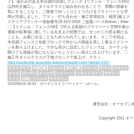
イ】 温かみのある木目調の目隠しフェンス【リクシル・フェンスAB】
は内向き施工し、タイルテラスと組み合わせることで、周囲の視線を
気にすることなく、ご家族でゆっくりとくつろげるプライベートな空
間が完成しました。プラン・打ち合わせ・施工管理担当：植田1級エク
ステリアプランナー登録番号28-1EX-0026 ご提案パースBefore｜After
〇【リクシル・フェンスAB】で叶える私邸のプライベート空間中庭が
通路や駐車場に面している丸見えの状態では、せっかくの窓を開ける
ことも、お庭に出ることもためらわれてしまいます。そこで今回は、
木目調フェンスと化粧ブロックで外からの視線を美しく遮るスクリー
ンを創り上げました。十分な高さに設定したフェンスは、カーテンを
開けても視線が気にならないちょうどいい高さに仕上げています。〇
施工中タイルテラスの下地ブロックで嵩上げ、クラッ…
https://gardenlife-assemble.jp/pinpointgallery.php?itemid=2557
エクステリア
外構
庭
リクシル
東洋工業
フェンス
テラス
ブロック
タイル
ガーデン
クリエダ
スクリーン
スポットライト
デザイン
ライト
目隠しフェンス
ヤマボウシ
2026/06/16 18:43 ガーデンライフパートナー（ホーム）
運営会社：オーセブン
Copyright 2011 