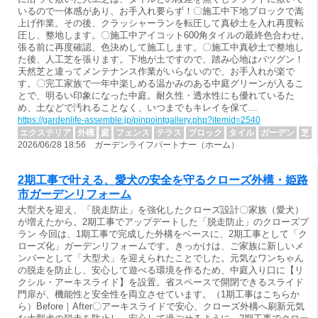
いるので一体感があり、お手入れ要らず！〇施工中下地ブロックで嵩
上げ作業。その後、クラッシャーランを転圧して真砂土を入れ再度転
圧し、整地します。〇施工中アイコット600角タイルの最終色合わせ。
張る前に再度確認、色決めして施工します。〇施工中真砂土で整地し
た後、人工芝を張ります。下地が土ですので、踏み心地はバツグン！
天然芝と違ってメンテナンス作業がいらないので、お手入れが楽で
す。〇完工家族で一年中楽しめる温かみのある中庭グリーンが入るこ
とで、明るい印象になった中庭。耐久性・透水性にも優れているた
め、土などで汚れることなく、いつまでもキレイを保て…
https://gardenlife-assemble.jp/pinpointgallery.php?itemid=2540
エクステリア
外構
庭
フェンス
テラス
ブロック
タイル
ガーデン
芝
2026/06/28 18:56 ガーデンライフパートナー（ホーム）
2期工事で叶える、愛犬の安全を守るクローズ外構・姫路
市ガーデンリフォーム
大型犬を迎え、「脱走防止」を強化したクローズ設計〇家族（愛犬）
が増えたから。2期工事でアップデートした「脱走防止」のクローズプ
ラン 今回は、1期工事で完成した外構をベースに、2期工事として「ク
ローズ化」ガーデンリフォームです。きっかけは、ご家族に新しいメ
ンバーとして「大型犬」を迎えられたことでした。元気なワンちゃん
の脱走を防止し、安心して遊べる環境を作るため、中庭入り口に【リ
クシル・アーキスライド】を設置。省スペースで開閉できるスライド
門扉が、機能性と安全性を両立させています。（1期工事はこちらか
ら）Before｜After〇アーキスライドで安心、クローズ外構へ刷新元気