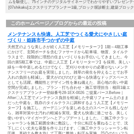
ムを駆使し、75インチのデジタルサイネージでわかりやすいプレゼンテ
[07shikaku]エクステリアプランナー1級,ブロック塀診断士,建築ブロック工事士
このホームページ／ブログからの最近の投稿
メンテナンスも快適。人工芝でつくる愛犬にやさしい庭
づくり・姫路市手つかずの中庭
天然芝のような美しさが続く人工芝【メモリーターフ】1期～4期工事
にかけて、玄関ポーチを含むファサードから駐車場、物置、タイルテ
ラスまで、段階的に理想の住まいづくりをお手伝いしてきました。今
回の第5期工事では、中庭に人工芝【メモリーターフ】を採用。美しい
緑を一年中楽しめるだけでなく、芝刈りや水やりの必要がないメンテ
ナンスフリーのお庭を実現しました。雑草の発生を抑えることでお手
入れの負担も軽減し、愛犬がのびのびと遊べる快適なドッグスペース
としても活躍。機能性とデザイン性を兼ね備えた、居心地の良い中庭
空間が完成しました。プラン・打ち合わせ・施工管理担当：植田1級エ
クステリアプランナー登録番号28-1EX-0026 ご提案パースBefore｜
After〇人工芝でメンテナンス負担を軽減した中庭リフォーム土のまま
だった中庭を、既存のタイルテラスに調和するよう人工芝【メモリー
ターフ】を施工し、ガーデニングを楽しめる土のスペースも残しなが
ら、雑草対策や土汚れの軽減を実現。愛犬も快適に過ごせる、美しく
使いやすいマイガーデンへとアップデートしました。〇施工中クラッ
シャーランを施工範囲全体に敷設し、十分に転圧を重ねることで、沈
下しにくい丈夫な基盤を作り上げます。〇施工中クラッシャーラン転
圧後、真砂土を敷き均して丁寧に整地・転圧を実施。凹凸のないフラ