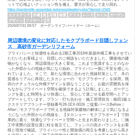
ットで心地よいクッション性を備え、愛犬が安心して走り回れ…
https://gardenlife-assemble.jp/pinpointgallery.php?itemid=2565
エクステリア
外構
庭
花壇
物置
テラス
レンガ
タイル
ガーデン
デザイン
ファサード
芝
2026/07/31 09:57 ガーデンライフパートナー（ホーム）
周辺環境の変化に対応したモクプラボード目隠しフェン
ス 高砂市ガーデンリフォーム
プライバシーと快適性を高める2期工事2018年新築外構工事をさせてい
ただいたお客様より、目隠しのご相談をいただきました。隣接地の建
物がなくなり、周辺環境が大きく変化。これまで意識することのなか
った外部からの視線が気になり始め、プライバシー面に不安を感じら
れていました。そこで、新たな環境に合わせた視線対策として、木の
質感をリアルに再現したタカショーの「モクプラボード」を採用。既
存のナチュラルな外構デザインを損なうことなく、お庭の雰囲気を保
ちながらプライベート空間を確保できるよう計画しました。ガーデニ
ングを楽しむ時間をより快適にし、安心して過ごせる庭空間へとアッ
プデートしています。プラン・打ち合わせ・施工管理担当：植田1級エ
クステリアプランナー登録番号28-1EX-0026 ご提案パースBefore｜
After〇モクプラボードで叶える視線対策建物の解体により気になるよ
うになった外部からの視線を、【タカショー・モクプラボード】で効
果的に遮り、快適なプライベート空間へと生まれ変わりました。〇施
工中実際の設置位置に柱を仮立てし、フェンスの高さバランスをお客
様と現地で確認。プライバシー性と開放感の両立を考慮しながら高さ