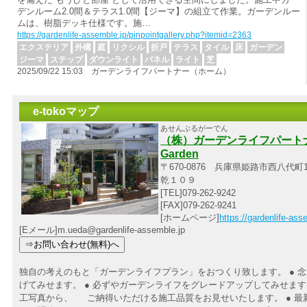
デンルーム2.0間＆テラス1.0間【ジーマ】の組立て作業。ガーデンルー
ムは、樹脂デッキ仕様です。施…
https://gardenlife-assemble.jp/pinpointgallery.php?itemid=2363
エクステリア
外構
庭
リクシル
折戸
テラス
タイル
床
ガーデン
ジーマ
ステップ
ダウンライト
パネル
ライト
芝
2025/09/22 15:03 ガーデンライフパートナー（ホーム）
e-tokoマップ
あせんぶるがーでん
（株）ガーデンライフパートナー 
Garden
〒670-0876 兵庫県姫路市西八代町1
乾１０９
[TEL]079-262-9242
[FAX]079-262-9241
[ホームページ]
https://gardenlife-ass
[Eメール]m.ueda@gardenlife-assemble.jp
独自の考えのもと「ガーデンライフプラン」をおつくり致します。 ● 
げてみせます。 ● 必ずやガーデンライフをグレードアップしてみせます。
工写真から、 ご納得いただける施工品質をお見せいたします。 ● 最