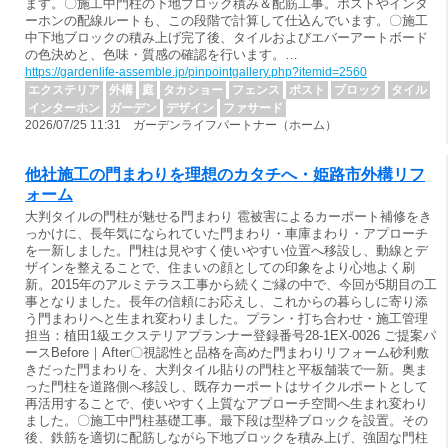
ます。〇施工中門柱の下地ブロック積み＆配筋工事。ポストやインタ
ーホンの配線ルートも、この段階で計算して仕込んでいます。〇施工
中下地ブロックの積み上げ完了後、タイルおよびエバーアートボード
の色決めと、色味・質感の確認を行います。…
https://gardenlife-assemble.jp/pinpointgallery.php?itemid=2560
エクステリア
外構
庭
タカショー
フェンス
ポスト
ブロック
タイル
インターホン
ガーデン
デザイン
ファサード
2026/07/25 11:31 ガーデンライフパートナー（ホーム）
他社施工の門まわりを理想のカタチへ・姫路市外構リフ
ォーム
大判タイルの門柱が魅せる門まわり 雹被害によるカーポート補修をき
っかけに、長年気になられていた門まわり・車庫まわり・アプローチ
を一新しました。門柱は見やすく使いやすい位置へ移設し、動線とデ
ザインを整えることで、住まいの顔としての印象をより心地よく刷
新。2015年のアルミテラス工事から続くご縁の中で、今回が5期目の工
事となりました。長年の信頼にお応えし、これからの暮らしに寄り添
う門まわりへと生まれ変わりました。プラン・打ち合わせ・施工管理
担当：植田1級エクステリアプランナー登録番号28-1EX-0026 ご提案パ
ースBefore｜After〇視認性と品格を高めた門まわりリフォーム砂利敷
きだった門まわりを、大判タイル貼りの門柱と平板舗装で一新。奥ま
った門柱を道路側へ移設し、既存カーポートはサイクルポートとして
再活用することで、使いやすく上質なアプローチ空間へ生まれ変わり
ました。〇施工中門柱基礎工事。最下段は型枠ブロックを設置。その
後、鉄筋を適切に配筋しながら下地ブロックを積み上げ、強固な門柱