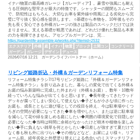
イナバ物置の最高峰ガレージ【ガレーディア】。豪雪や強風にも耐え
うる圧倒的な堅牢さが最大の特徴です。シャッターの開閉もスムーズ
で、防犯性はもちろん、大切なお車を紫外線や雨風による劣化から完
璧に守り抜く安心感を提供します。 ○基礎から本物を。10年後もその
先も長く安心できる外構ガレージの強さは製品のスペックだけでは決
まりません。支える基礎が粗悪であれば、どれだけ優れた製品も本来
の力を発揮できません。アセンブルガーデンは、完…
https://gardenlife-assemble.jp/works.php?itemid=2532
エクステリア
外構
庭
イナバ
物置
ブロック
土間コン
コンクリート
ガーデン
ガレージ
デザイン
デュース
2026/07/16 12:21 ガーデンライフパートナー（ホーム）
リビング姫路折込・外構＆ガーデンリフォーム特集
リフォーム特集チラシ7/17号リビング姫路に『外構＆ガーデンリフォ
ーム特集チラシ』を折り込みました。暮らしの変化で出てくる外構＆
お庭の悩み新築時に完成した外まわり（外構＆お庭）。数年・10数年
経っていろんな悩みが出てくると思います。◆長年使ってきたウッド
デッキが腐ってしまい安心して使えない◆子どもが小さな頃に作った
お庭も、成長とともに遊び場としての役目を終え、今は駐車場やくつ
ろぎの空間が必要になってきた◆車を増やしたい、または逆に駐車場
を減らして花や緑を楽しめる庭にしたい◆周囲の環境変化で目隠しが
必要になった◆当時は時間に余裕がなかったけど樹木や植物を楽しみ
たい◆手に負えない雑草を何とかしたい◆日差しが強すぎて夏だけで
なく春も秋も外に出づらい◆その他などなど、お家により様々。リフ
ォーム前。経年劣化と外壁塗り替えによる色合いのミスマッチリフォ