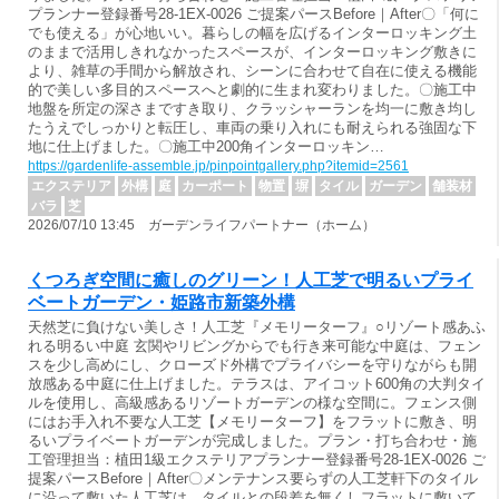
プランナー登録番号28-1EX-0026 ご提案パースBefore｜After〇「何に
でも使える」が心地いい。暮らしの幅を広げるインターロッキング土
のままで活用しきれなかったスペースが、インターロッキング敷きに
より、雑草の手間から解放され、シーンに合わせて自在に使える機能
的で美しい多目的スペースへと劇的に生まれ変わりました。〇施工中
地盤を所定の深さまですき取り、クラッシャーランを均一に敷き均し
たうえでしっかりと転圧し、車両の乗り入れにも耐えられる強固な下
地に仕上げました。〇施工中200角インターロッキン…
https://gardenlife-assemble.jp/pinpointgallery.php?itemid=2561
エクステリア
外構
庭
カーポート
物置
塀
タイル
ガーデン
舗装材
バラ
芝
2026/07/10 13:45 ガーデンライフパートナー（ホーム）
くつろぎ空間に癒しのグリーン！人工芝で明るいプライ
ベートガーデン・姫路市新築外構
天然芝に負けない美しさ！人工芝『メモリーターフ』○リゾート感あふ
れる明るい中庭 玄関やリビングからでも行き来可能な中庭は、フェン
スを少し高めにし、クローズド外構でプライバシーを守りながらも開
放感ある中庭に仕上げました。テラスは、アイコット600角の大判タイ
ルを使用し、高級感あるリゾートガーデンの様な空間に。フェンス側
にはお手入れ不要な人工芝【メモリーターフ】をフラットに敷き、明
るいプライベートガーデンが完成しました。プラン・打ち合わせ・施
工管理担当：植田1級エクステリアプランナー登録番号28-1EX-0026 ご
提案パースBefore｜After〇メンテナンス要らずの人工芝軒下のタイル
に沿って敷いた人工芝は、タイルとの段差を無くしフラットに敷いて