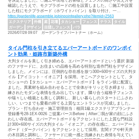
を決定しました。〇施工中現地でお客様とフェンスの高さや見え方を
確認したうえで、モクプラボードの柱を設置しました。〇施工中設置
した柱にモクプラボード（ホワイトパイン）を取り付け、一…
https://gardenlife-assemble.jp/pinpointgallery.php?itemid=2563
エクステリア
外構
庭
花壇
タカショー
フェンス
テラス
タイル
ガーデン
デザイン
目隠しフェンス
バラ
2026/07/28 09:07 ガーデンライフパートナー（ホーム）
タイル門柱を引き立てるエバーアートボードのワンポイ
ント効果・姫路市新築外構
大判タイルを美しく引き締める、エバーアートボードという選択 新築
のファサードに、お住まいの品格を高める特別な造作門柱をデザイン
しました。メインには、圧倒的な存在感を放つ300×600サイズの大判タ
イル【アイコット・イオニア】を採用。そこへアクセントとして、タ
カショーの【タカショー・エバーアートボード】をライン状に配置し
ました。異素材を組み合わせることで全体がキリッと引き締まり、洗
練されたモダンな表情を生み出しています。隣り合う縦格子フェンス
や瑞々しい植栽とも美しく調和し、新しい暮らしのスタートにふさわ
しい、いつまでも愛着の持てる上質なエントランスが完成しました。
プラン・打ち合わせ・施工管理担当：植田1級エクステリアプランナー
登録番号28-1EX-0026 ご提案パースBefore｜After〇我が家の顔にふさ
わしい存在感。エバーアートボードをアクセントにした上質な門柱設
計300×600サイズの大判タイル「イオニア」の存在感に、エバーアート
ボード（ダークパイン）をアクセントとして採用。玄関ドアや軒天井
の木目調と調和し、ファサードに統一感と洗練された表情を与えてい