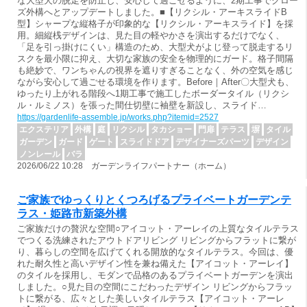
な大型犬の脱走を防止し、安心して過ごせるように、2期工事でクロー
ズ外構へとアップデートしました。■【リクシル・アーキスライドB
型】シャープな縦格子が印象的な【リクシル・アーキスライド】を採
用。細縦桟デザインは、見た目の軽やかさを演出するだけでなく、
「足を引っ掛けにくい」構造のため、大型犬がよじ登って脱走するリ
スクを最小限に抑え、大切な家族の安全を物理的にガード。格子間隔
も絶妙で、ワンちゃんの視界を遮りすぎることなく、外の空気を感じ
ながら安心して過ごせる環境を作ります。Before｜After〇大型犬も、
ゆったり上がれる階段へ1期工事で施工したボーダータイル（リクシ
ル・ルミノス）を張った間仕切壁に袖壁を新設し、スライド…
https://gardenlife-assemble.jp/works.php?itemid=2527
エクステリア
外構
庭
リクシル
タカショー
門扉
テラス
塀
タイル
ガーデン
ガード
ゲート
スライドドア
デザイナーズパーツ
デザイン
ノンレール
バラ
2026/06/22 10:28 ガーデンライフパートナー（ホーム）
ご家族でゆっくりとくつろげるプライベートガーデンテ
ラス・姫路市新築外構
ご家族だけの贅沢な空間○アイコット・アーレイの上質なタイルテラス
でつくる洗練されたアウトドアリビング リビングからフラットに繋が
り、暮らしの空間を広げてくれる開放的なタイルテラス。今回は、優
れた耐久性と高いデザイン性を兼ね備えた【アイコット・アーレイ】
のタイルを採用し、モダンで品格のあるプライベートガーデンを演出
しました。○見た目の空間にこだわったデザイン リビングからフラッ
トに繋がる、広々とした美しいタイルテラス【アイコット・アーレ