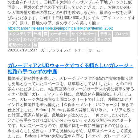
の土台を作ります。〇施工中大判タイルサンプルを下地ブロックに仮
固定し、屋外の自然光の下で比較していただきました。お住まいのレ
ンガ調外壁や周囲の景観との相性を確認しながら、最適な一枚をお選
びいただきます。〇施工中門柱300×600大判タイル【アイコット・イオ
ニア】張り。目地の水平、角のラインを美しく揃…
https://gardenlife-assemble.jp/pinpointgallery.php?itemid=2562
エクステリア
外構
庭
カーポート
サイクルポート
テラス
ブロック
レンガ
タイル
アルミテラス
ガーデン
デザイン
ボックス
宅配ボックス
楡
2026/07/19 15:37 ガーデンライフパートナー（ホーム）
ガレーディアとUDウォークでつくる頼もしいガレージ・
姫路市手つかずの中庭
機能美と信頼性を追求した、ガレージライフ 自宅隣のご実家を取り壊
し更地となっていたスペースを、駐車場として活用したい、とのご相
談をいただきました。○品質重視のガレージガーデン大切な愛車を守る
イナバ物置「ガレーディア」を軸に、敷地全体を機能的にリプロデュ
ース。ガレージ内は強固な土間コンクリートで仕上げ、外周にはデザ
イン性と機能性を兼ね備えた【久保田セメント・UDウォーク】敷きで
仕上げました。Before｜After○お客様の背景に寄り添い、エリアを絞っ
た計画ご実家を解体後、敷地全体が土のまま、「何とかしたいけど、
どこから手をつければいいか分からない」そんな状態からのスタート
です。広いスペースなので、敷地全体を一度に整備するのではなく、
今の暮らしに必要なエリアを見極めながら、駐車スペースとして整え
ました。 Before｜After○大切な愛車を守る【イナバ・ガレーディア】