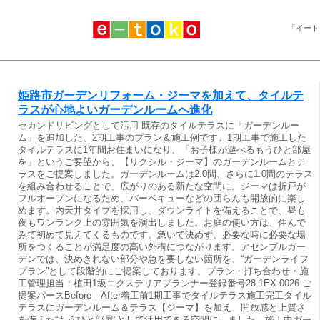
「イート
姫路市ガーデンリフォーム・ジーマを加えて、タイルテ
ラスが心地よいガーデンルームへ進化
セカンドリビングとして活用 既存のタイルテラスに「ガーデンルー
ム」を追加した、2期工事のプラン＆施工例です。1期工事で施工した
タイルテラスに1年間お住まいになり、「お子様が遊べるもうひと部屋
を」というご要望から、【リクシル・ジーマ】のガーデンルームとテ
ラスをご提案しました。ガーデンルームは2.0間、さらに1.0間のテラス
を組み合わせることで、広がりのある新たな空間に。ジーマは折戸が
フルオープンになるため、バーベキューなどの団らんも開放的に楽し
めます。内天井タイプを採用し、ダウンライトを備えることで、昼も
夜もワンランク上の雰囲気を演出しました。お庭の使い方は、住んで
みて初めて見えてくるものです。急いで決めず、必要な時に必要な場
所をつくることが満足度の高い外構につながります。アセンブルガー
デンでは、決めきれない部分や急を要しない箇所を、“ガーデンライフ
プラン”として段階的にご提案しております。プラン・打ち合わせ・施
工管理担当：植田1級エクステリアプランナー登録番号28-1EX-0026 ご
提案パースBefore｜After着工前1期工事でタイルテラス施工完工タイル
テラスにガーデンルーム＆テラス【ジーマ】を加え、開放感と上質さ
を備えた“もうひと部屋”として活用できる空間にしました。施工中ガー