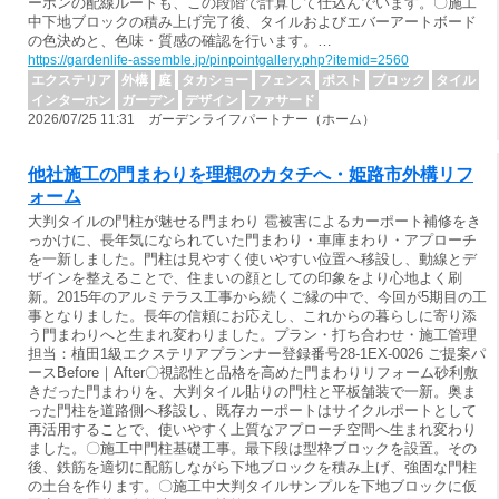
ーホンの配線ルートも、この段階で計算して仕込んでいます。〇施工
中下地ブロックの積み上げ完了後、タイルおよびエバーアートボード
の色決めと、色味・質感の確認を行います。…
https://gardenlife-assemble.jp/pinpointgallery.php?itemid=2560
エクステリア
外構
庭
タカショー
フェンス
ポスト
ブロック
タイル
インターホン
ガーデン
デザイン
ファサード
2026/07/25 11:31 ガーデンライフパートナー（ホーム）
他社施工の門まわりを理想のカタチへ・姫路市外構リフ
ォーム
大判タイルの門柱が魅せる門まわり 雹被害によるカーポート補修をき
っかけに、長年気になられていた門まわり・車庫まわり・アプローチ
を一新しました。門柱は見やすく使いやすい位置へ移設し、動線とデ
ザインを整えることで、住まいの顔としての印象をより心地よく刷
新。2015年のアルミテラス工事から続くご縁の中で、今回が5期目の工
事となりました。長年の信頼にお応えし、これからの暮らしに寄り添
う門まわりへと生まれ変わりました。プラン・打ち合わせ・施工管理
担当：植田1級エクステリアプランナー登録番号28-1EX-0026 ご提案パ
ースBefore｜After〇視認性と品格を高めた門まわりリフォーム砂利敷
きだった門まわりを、大判タイル貼りの門柱と平板舗装で一新。奥ま
った門柱を道路側へ移設し、既存カーポートはサイクルポートとして
再活用することで、使いやすく上質なアプローチ空間へ生まれ変わり
ました。〇施工中門柱基礎工事。最下段は型枠ブロックを設置。その
後、鉄筋を適切に配筋しながら下地ブロックを積み上げ、強固な門柱
の土台を作ります。〇施工中大判タイルサンプルを下地ブロックに仮