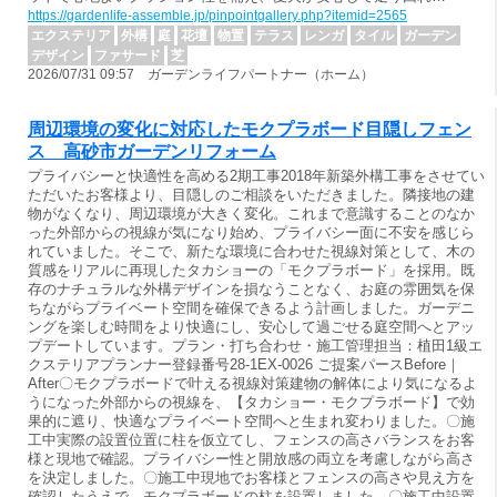
https://gardenlife-assemble.jp/pinpointgallery.php?itemid=2565
エクステリア
外構
庭
花壇
物置
テラス
レンガ
タイル
ガーデン
デザイン
ファサード
芝
2026/07/31 09:57 ガーデンライフパートナー（ホーム）
周辺環境の変化に対応したモクプラボード目隠しフェン
ス 高砂市ガーデンリフォーム
プライバシーと快適性を高める2期工事2018年新築外構工事をさせてい
ただいたお客様より、目隠しのご相談をいただきました。隣接地の建
物がなくなり、周辺環境が大きく変化。これまで意識することのなか
った外部からの視線が気になり始め、プライバシー面に不安を感じら
れていました。そこで、新たな環境に合わせた視線対策として、木の
質感をリアルに再現したタカショーの「モクプラボード」を採用。既
存のナチュラルな外構デザインを損なうことなく、お庭の雰囲気を保
ちながらプライベート空間を確保できるよう計画しました。ガーデニ
ングを楽しむ時間をより快適にし、安心して過ごせる庭空間へとアッ
プデートしています。プラン・打ち合わせ・施工管理担当：植田1級エ
クステリアプランナー登録番号28-1EX-0026 ご提案パースBefore｜
After〇モクプラボードで叶える視線対策建物の解体により気になるよ
うになった外部からの視線を、【タカショー・モクプラボード】で効
果的に遮り、快適なプライベート空間へと生まれ変わりました。〇施
工中実際の設置位置に柱を仮立てし、フェンスの高さバランスをお客
様と現地で確認。プライバシー性と開放感の両立を考慮しながら高さ
を決定しました。〇施工中現地でお客様とフェンスの高さや見え方を
確認したうえで、モクプラボードの柱を設置しました。〇施工中設置