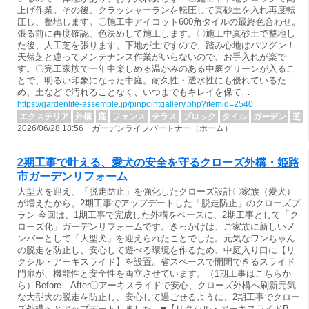
上げ作業。その後、クラッシャーランを転圧して真砂土を入れ再度転
圧し、整地します。〇施工中アイコット600角タイルの最終色合わせ。
張る前に再度確認、色決めして施工します。〇施工中真砂土で整地し
た後、人工芝を張ります。下地が土ですので、踏み心地はバツグン！
天然芝と違ってメンテナンス作業がいらないので、お手入れが楽で
す。〇完工家族で一年中楽しめる温かみのある中庭グリーンが入るこ
とで、明るい印象になった中庭。耐久性・透水性にも優れているた
め、土などで汚れることなく、いつまでもキレイを保て…
https://gardenlife-assemble.jp/pinpointgallery.php?itemid=2540
エクステリア
外構
庭
フェンス
テラス
ブロック
タイル
ガーデン
芝
2026/06/28 18:56 ガーデンライフパートナー（ホーム）
2期工事で叶える、愛犬の安全を守るクローズ外構・姫路
市ガーデンリフォーム
大型犬を迎え、「脱走防止」を強化したクローズ設計〇家族（愛犬）
が増えたから。2期工事でアップデートした「脱走防止」のクローズプ
ラン 今回は、1期工事で完成した外構をベースに、2期工事として「ク
ローズ化」ガーデンリフォームです。きっかけは、ご家族に新しいメ
ンバーとして「大型犬」を迎えられたことでした。元気なワンちゃん
の脱走を防止し、安心して遊べる環境を作るため、中庭入り口に【リ
クシル・アーキスライド】を設置。省スペースで開閉できるスライド
門扉が、機能性と安全性を両立させています。（1期工事はこちらか
ら）Before｜After〇アーキスライドで安心、クローズ外構へ刷新元気
な大型犬の脱走を防止し、安心して過ごせるように、2期工事でクロー
ズ外構へとアップデートしました。■【リクシル・アーキスライドB