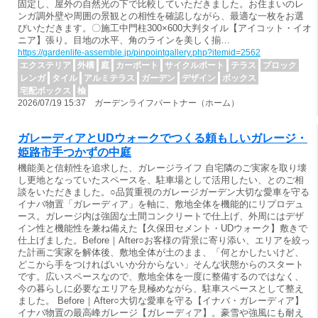
固定し、屋外の自然光の下で比較していただきました。お住まいのレ
ンガ調外壁や周囲の景観との相性を確認しながら、最適な一枚をお選
びいただきます。〇施工中門柱300×600大判タイル【アイコット・イオ
ニア】張り。目地の水平、角のラインを美しく揃…
https://gardenlife-assemble.jp/pinpointgallery.php?itemid=2562
エクステリア
外構
庭
カーポート
サイクルポート
テラス
ブロック
レンガ
タイル
アルミテラス
ガーデン
デザイン
ボックス
宅配ボックス
楡
2026/07/19 15:37 ガーデンライフパートナー（ホーム）
ガレーディアとUDウォークでつくる頼もしいガレージ・
姫路市手つかずの中庭
機能美と信頼性を追求した、ガレージライフ 自宅隣のご実家を取り壊
し更地となっていたスペースを、駐車場として活用したい、とのご相
談をいただきました。○品質重視のガレージガーデン大切な愛車を守る
イナバ物置「ガレーディア」を軸に、敷地全体を機能的にリプロデュ
ース。ガレージ内は強固な土間コンクリートで仕上げ、外周にはデザ
イン性と機能性を兼ね備えた【久保田セメント・UDウォーク】敷きで
仕上げました。Before｜After○お客様の背景に寄り添い、エリアを絞っ
た計画ご実家を解体後、敷地全体が土のまま、「何とかしたいけど、
どこから手をつければいいか分からない」そんな状態からのスタート
です。広いスペースなので、敷地全体を一度に整備するのではなく、
今の暮らしに必要なエリアを見極めながら、駐車スペースとして整え
ました。 Before｜After○大切な愛車を守る【イナバ・ガレーディア】
イナバ物置の最高峰ガレージ【ガレーディア】。豪雪や強風にも耐え