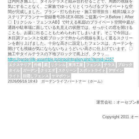
は内向き施工し、タイルテラスと組み合わせることで、周囲の視線を
気にすることなく、ご家族でゆっくりとくつろげるプライベートな空
間が完成しました。プラン・打ち合わせ・施工管理担当：植田1級エク
ステリアプランナー登録番号28-1EX-0026 ご提案パースBefore｜After
〇【リクシル・フェンスAB】で叶える私邸のプライベート空間中庭が
通路や駐車場に面している丸見えの状態では、せっかくの窓を開ける
ことも、お庭に出ることもためらわれてしまいます。そこで今回は、
木目調フェンスと化粧ブロックで外からの視線を美しく遮るスクリー
ンを創り上げました。十分な高さに設定したフェンスは、カーテンを
開けても視線が気にならないちょうどいい高さに仕上げています。〇
施工中タイルテラスの下地ブロックで嵩上げ、クラッ…
https://gardenlife-assemble.jp/pinpointgallery.php?itemid=2557
エクステリア
外構
庭
リクシル
東洋工業
フェンス
テラス
ブロック
タイル
ガーデン
クリエダ
スクリーン
スポットライト
デザイン
ライト
目隠しフェンス
ヤマボウシ
2026/06/16 18:43 ガーデンライフパートナー（ホーム）
運営会社：オーセブン
Copyright 2011 