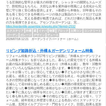
うる圧倒的な堅牢さが最大の特徴です。シャッターの開閉もスムーズ
で、防犯性はもちろん、大切なお車を紫外線や雨風による劣化から完
璧に守り抜く安心感を提供します。 ○基礎から本物を。10年後もその
先も長く安心できる外構ガレージの強さは製品のスペックだけでは決
まりません。支える基礎が粗悪であれば、どれだけ優れた製品も本来
の力を発揮できません。アセンブルガーデンは、完…
https://gardenlife-assemble.jp/works.php?itemid=2532
エクステリア
外構
庭
イナバ
物置
ブロック
土間コン
コンクリート
ガーデン
ガレージ
デザイン
デュース
2026/07/16 12:21 ガーデンライフパートナー（ホーム）
リビング姫路折込・外構＆ガーデンリフォーム特集
リフォーム特集チラシ7/17号リビング姫路に『外構＆ガーデンリフォ
ーム特集チラシ』を折り込みました。暮らしの変化で出てくる外構＆
お庭の悩み新築時に完成した外まわり（外構＆お庭）。数年・10数年
経っていろんな悩みが出てくると思います。◆長年使ってきたウッド
デッキが腐ってしまい安心して使えない◆子どもが小さな頃に作った
お庭も、成長とともに遊び場としての役目を終え、今は駐車場やくつ
ろぎの空間が必要になってきた◆車を増やしたい、または逆に駐車場
を減らして花や緑を楽しめる庭にしたい◆周囲の環境変化で目隠しが
必要になった◆当時は時間に余裕がなかったけど樹木や植物を楽しみ
たい◆手に負えない雑草を何とかしたい◆日差しが強すぎて夏だけで
なく春も秋も外に出づらい◆その他などなど、お家により様々。リフ
ォーム前。経年劣化と外壁塗り替えによる色合いのミスマッチリフォ
ーム後。玄関タイルアプローチ・門柱をリメイク。目隠し効果も追加