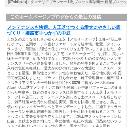
[07shikaku]エクステリアプランナー1級,ブロック塀診断士,建築ブロック工事士
このホームページ／ブログからの最近の投稿
メンテナンスも快適。人工芝でつくる愛犬にやさしい庭
づくり・姫路市手つかずの中庭
天然芝のような美しさが続く人工芝【メモリーターフ】1期～4期工事
にかけて、玄関ポーチを含むファサードから駐車場、物置、タイルテ
ラスまで、段階的に理想の住まいづくりをお手伝いしてきました。今
回の第5期工事では、中庭に人工芝【メモリーターフ】を採用。美しい
緑を一年中楽しめるだけでなく、芝刈りや水やりの必要がないメンテ
ナンスフリーのお庭を実現しました。雑草の発生を抑えることでお手
入れの負担も軽減し、愛犬がのびのびと遊べる快適なドッグスペース
としても活躍。機能性とデザイン性を兼ね備えた、居心地の良い中庭
空間が完成しました。プラン・打ち合わせ・施工管理担当：植田1級エ
クステリアプランナー登録番号28-1EX-0026 ご提案パースBefore｜
After〇人工芝でメンテナンス負担を軽減した中庭リフォーム土のまま
だった中庭を、既存のタイルテラスに調和するよう人工芝【メモリー
ターフ】を施工し、ガーデニングを楽しめる土のスペースも残しなが
ら、雑草対策や土汚れの軽減を実現。愛犬も快適に過ごせる、美しく
使いやすいマイガーデンへとアップデートしました。〇施工中クラッ
シャーランを施工範囲全体に敷設し、十分に転圧を重ねることで、沈
下しにくい丈夫な基盤を作り上げます。〇施工中クラッシャーラン転
圧後、真砂土を敷き均して丁寧に整地・転圧を実施。凹凸のないフラ
ットで心地よいクッション性を備え、愛犬が安心して走り回れ…