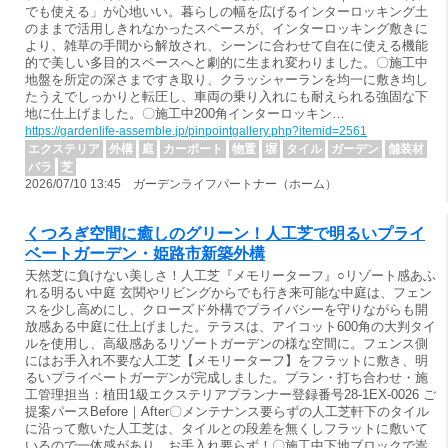
でも使える」が心地いい。暮らしの幅を広げるインターロッキング土
のままで活用しきれなかったスペースが、インターロッキング敷きに
より、雑草の手間から解放され、シーンに合わせて自在に使える機能
的で美しい多目的スペースへと劇的に生まれ変わりました。〇施工中
地盤を所定の深さまですき取り、クラッシャーランを均一に敷き均し
たうえでしっかりと転圧し、車両の乗り入れにも耐えられる強固な下
地に仕上げました。〇施工中200角インターロッキン…
https://gardenlife-assemble.jp/pinpointgallery.php?itemid=2561
エクステリア
外構
庭
カーポート
物置
塀
タイル
ガーデン
舗装材
バラ
芝
2026/07/10 13:45 ガーデンライフパートナー（ホーム）
くつろぎ空間に癒しのグリーン！人工芝で明るいプライ
ベートガーデン・姫路市新築外構
天然芝に負けない美しさ！人工芝『メモリーターフ』○リゾート感あふ
れる明るい中庭 玄関やリビングからでも行き来可能な中庭は、フェン
スを少し高めにし、クローズド外構でプライバシーを守りながらも開
放感ある中庭に仕上げました。テラスは、アイコット600角の大判タイ
ルを使用し、高級感あるリゾートガーデンの様な空間に。フェンス側
にはお手入れ不要な人工芝【メモリーターフ】をフラットに敷き、明
るいプライベートガーデンが完成しました。プラン・打ち合わせ・施
工管理担当：植田1級エクステリアプランナー登録番号28-1EX-0026 ご
提案パースBefore｜After〇メンテナンス要らずの人工芝軒下のタイル
に沿って敷いた人工芝は、タイルとの段差を無くしフラットに敷いて
いるので一体感があり、お手入れ要らず！〇施工中下地ブロックで嵩