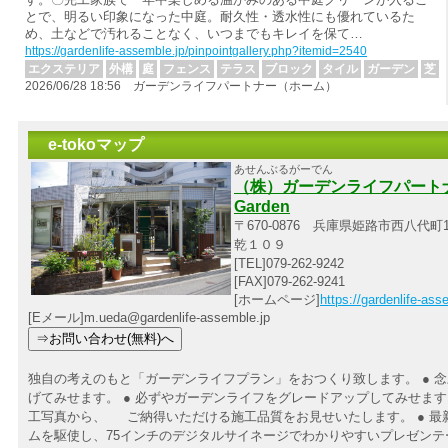
とで、明るい印象になった中庭。耐久性・透水性にも優れているた
め、土などで汚れることなく、いつまでもキレイを保て…
https://gardenlife-assemble.jp/pinpointgallery.php?itemid=2540
エクステリア
外構
庭
フェンス
テラス
ブロック
タイル
ガーデン
芝
2026/06/28 18:56 ガーデンライフパートナー（ホーム）
e-tokoマップ
あせんぶるがーでん
（株）ガーデンライフパートナー 
Garden
〒670-0876 兵庫県姫路市西八代町1
乾１０９
[TEL]079-262-9242
[FAX]079-262-9241
[ホームページ]
https://gardenlife-ass
[Eメール]m.ueda@gardenlife-assemble.jp
独自の考えのもと「ガーデンライフプラン」をおつくり致します。 ● 
げてみせます。 ● 必ずやガーデンライフをグレードアップしてみせます。
工写真から、 ご納得いただける施工品質をお見せいたします。 ● 最
ムを駆使し、75インチのデジタルサイネージでわかりやすいプレゼンテ