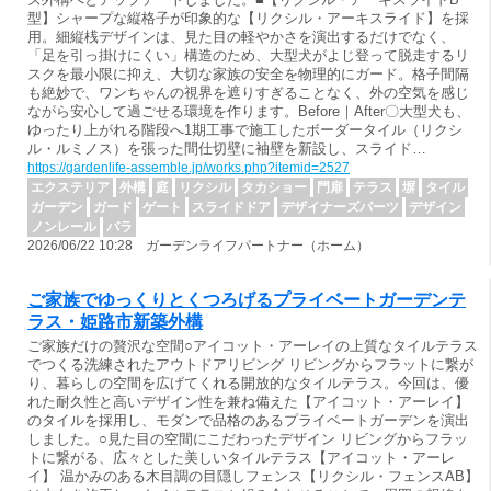
型】シャープな縦格子が印象的な【リクシル・アーキスライド】を採
用。細縦桟デザインは、見た目の軽やかさを演出するだけでなく、
「足を引っ掛けにくい」構造のため、大型犬がよじ登って脱走するリ
スクを最小限に抑え、大切な家族の安全を物理的にガード。格子間隔
も絶妙で、ワンちゃんの視界を遮りすぎることなく、外の空気を感じ
ながら安心して過ごせる環境を作ります。Before｜After〇大型犬も、
ゆったり上がれる階段へ1期工事で施工したボーダータイル（リクシ
ル・ルミノス）を張った間仕切壁に袖壁を新設し、スライド…
https://gardenlife-assemble.jp/works.php?itemid=2527
エクステリア
外構
庭
リクシル
タカショー
門扉
テラス
塀
タイル
ガーデン
ガード
ゲート
スライドドア
デザイナーズパーツ
デザイン
ノンレール
バラ
2026/06/22 10:28 ガーデンライフパートナー（ホーム）
ご家族でゆっくりとくつろげるプライベートガーデンテ
ラス・姫路市新築外構
ご家族だけの贅沢な空間○アイコット・アーレイの上質なタイルテラス
でつくる洗練されたアウトドアリビング リビングからフラットに繋が
り、暮らしの空間を広げてくれる開放的なタイルテラス。今回は、優
れた耐久性と高いデザイン性を兼ね備えた【アイコット・アーレイ】
のタイルを採用し、モダンで品格のあるプライベートガーデンを演出
しました。○見た目の空間にこだわったデザイン リビングからフラッ
トに繋がる、広々とした美しいタイルテラス【アイコット・アーレ
イ】 温かみのある木目調の目隠しフェンス【リクシル・フェンスAB】