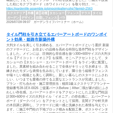
した柱にモクプラボード（ホワイトパイン）を取り付け、一…
https://gardenlife-assemble.jp/pinpointgallery.php?itemid=2563
エクステリア
外構
庭
花壇
タカショー
フェンス
テラス
タイル
ガーデン
デザイン
目隠しフェンス
バラ
2026/07/28 09:07 ガーデンライフパートナー（ホーム）
タイル門柱を引き立てるエバーアートボードのワンポイ
ント効果・姫路市新築外構
大判タイルを美しく引き締める、エバーアートボードという選択 新築
のファサードに、お住まいの品格を高める特別な造作門柱をデザイン
しました。メインには、圧倒的な存在感を放つ300×600サイズの大判タ
イル【アイコット・イオニア】を採用。そこへアクセントとして、タ
カショーの【タカショー・エバーアートボード】をライン状に配置し
ました。異素材を組み合わせることで全体がキリッと引き締まり、洗
練されたモダンな表情を生み出しています。隣り合う縦格子フェンス
や瑞々しい植栽とも美しく調和し、新しい暮らしのスタートにふさわ
しい、いつまでも愛着の持てる上質なエントランスが完成しました。
プラン・打ち合わせ・施工管理担当：植田1級エクステリアプランナー
登録番号28-1EX-0026 ご提案パースBefore｜After〇我が家の顔にふさ
わしい存在感。エバーアートボードをアクセントにした上質な門柱設
計300×600サイズの大判タイル「イオニア」の存在感に、エバーアート
ボード（ダークパイン）をアクセントとして採用。玄関ドアや軒天井
の木目調と調和し、ファサードに統一感と洗練された表情を与えてい
ます。〇施工中門柱の下地ブロック積み＆配筋工事。ポストやインタ