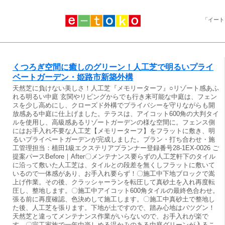
「イート
くつろぎ空間に癒しのグリーン！人工芝で明るいプライ
ベートガーデン・姫路市新築外構
天然芝に負けない美しさ！人工芝『メモリーターフ』○リゾート感あふ
れる明るい中庭 玄関やリビングからでも行き来可能な中庭は、フェン
スを少し高めにし、クローズド外構でプライバシーを守りながらも開
放感ある中庭に仕上げました。テラスは、アイコット600角の大判タイ
ルを使用し、高級感あるリゾートガーデンの様な空間に。フェンス側
にはお手入れ不要な人工芝【メモリーターフ】をフラットに敷き、明
るいプライベートガーデンが完成しました。プラン・打ち合わせ・施
工管理担当：植田1級エクステリアプランナー登録番号28-1EX-0026 ご
提案パースBefore｜After〇メンテナンス要らずの人工芝軒下のタイル
に沿って敷いた人工芝は、タイルとの段差を無くしフラットに敷いて
いるので一体感があり、お手入れ要らず！〇施工中下地ブロックで嵩
上げ作業。その後、クラッシャーランを転圧して真砂土を入れ再度転
圧し、整地します。〇施工中アイコット600角タイルの最終色合わせ。
張る前に再度確認、色決めして施工します。〇施工中真砂土で整地し
た後、人工芝を張ります。下地が土ですので、踏み心地はバツグン！
天然芝と違ってメンテナンス作業がいらないので、お手入れが楽で
す。〇完工家族で一年中楽しめる温かみのある中庭グリーンが入るこ