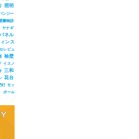
り
照明
パンジー
暖蘭物語
ジ
ヤナギ
パネル
ウィンス
セレビュ
袖壁
栗
ギ
イスノ
三和
キ
花台
ン
門灯
モッ
ト
ポール