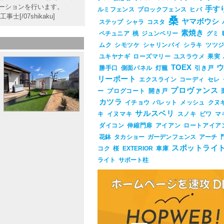
ーションを行います。
手す
ルミフェンス
ブロックフェンス
ヒバ
[/07shikaku]
桑
ヤマボウシ
ステップ
シャラ
コスタ
素焼き
ペチュニア
桃
ジュンベリー
グミ
ムク
シモツケ
シャリンバイ
シラキ
ツツ
ユキヤナギ
ローズマリー
ユスラウメ
果実
TOEX
勝手口
側面パネル
灯籠
引き戸
リーポート
エクスライン
コーディ
セレ
プロヴァンス
ー
プログコート
開き戸
カツラ
イチョウ
パレット
メッシュ
クヌ
サルスベリ
キ
イヌマキ
スノキ
ビワ
マ
ダイコン
伸縮門扉
アイアン
ロートアイア
花鉢
タカショー
ガーデンフェンス
アーチ
スポットライ
コク
桜
EXTERIOR
車庫
ライト
サポート柱