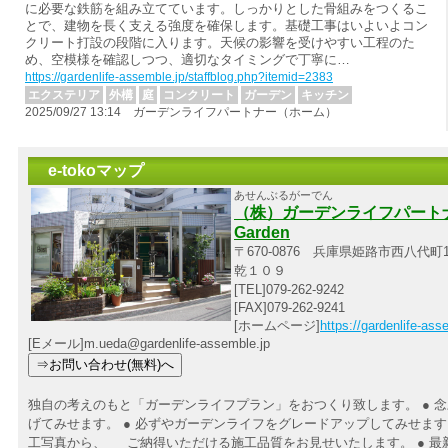
に必要な鉄筋を組み立てています。しっかりとした骨組みをつくるこ
とで、建物を長く支える強度を確保します。基礎工事はいよいよコン
クリート打設の段階に入ります。天候の影響を受けやすい工程のた
め、空模様を確認しつつ、適切なタイミングで丁寧に…
https://gardenlife-assemble.jp/staffblog.php?itemid=2383
エクステリア
外構
庭
コンクリート
ガーデン
キッチン
2025/09/27 13:14 ガーデンライフパートナー（ホーム）
e-tokoマップ
あせんぶるがーでん
（株）ガーデンライフパートナー 
Garden
〒670-0876 兵庫県姫路市西八代町1
乾１０９
[TEL]079-262-9242
[FAX]079-262-9241
[ホームページ]
https://gardenlife-ass
[Eメール]m.ueda@gardenlife-assemble.jp
独自の考えのもと「ガーデンライフプラン」をおつくり致します。 ● 
げてみせます。 ● 必ずやガーデンライフをグレードアップしてみせます。
工写真から、 ご納得いただける施工品質をお見せいたします。 ● 最