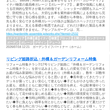
ました。 Before｜After○大切な愛車を守る【イナバ・ガレーディア】
イナバ物置の最高峰ガレージ【ガレーディア】。豪雪や強風にも耐え
うる圧倒的な堅牢さが最大の特徴です。シャッターの開閉もスムーズ
で、防犯性はもちろん、大切なお車を紫外線や雨風による劣化から完
璧に守り抜く安心感を提供します。 ○基礎から本物を。10年後もその
先も長く安心できる外構ガレージの強さは製品のスペックだけでは決
まりません。支える基礎が粗悪であれば、どれだけ優れた製品も本来
の力を発揮できません。アセンブルガーデンは、完…
https://gardenlife-assemble.jp/works.php?itemid=2532
エクステリア
外構
庭
イナバ
物置
ブロック
土間コン
コンクリート
ガーデン
ガレージ
デザイン
デュース
2026/07/16 12:21 ガーデンライフパートナー（ホーム）
リビング姫路折込・外構＆ガーデンリフォーム特集
リフォーム特集チラシ7/17号リビング姫路に『外構＆ガーデンリフォ
ーム特集チラシ』を折り込みました。暮らしの変化で出てくる外構＆
お庭の悩み新築時に完成した外まわり（外構＆お庭）。数年・10数年
経っていろんな悩みが出てくると思います。◆長年使ってきたウッド
デッキが腐ってしまい安心して使えない◆子どもが小さな頃に作った
お庭も、成長とともに遊び場としての役目を終え、今は駐車場やくつ
ろぎの空間が必要になってきた◆車を増やしたい、または逆に駐車場
を減らして花や緑を楽しめる庭にしたい◆周囲の環境変化で目隠しが
必要になった◆当時は時間に余裕がなかったけど樹木や植物を楽しみ
たい◆手に負えない雑草を何とかしたい◆日差しが強すぎて夏だけで
なく春も秋も外に出づらい◆その他などなど、お家により様々。リフ