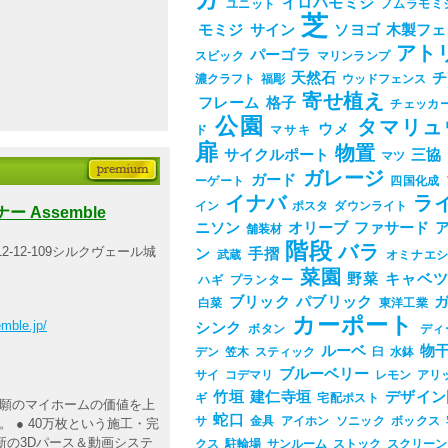
ガ
イロハモミジ
ユニット
ノムラモミ
芝
モミジ
サイン
ソヨゴ
木製フェ
アト
パーゴラ
スビック
マリンランプ
天然石
チ
濃クラフト
福彫
ウッドフェンス
寄せ植え
フレーム
格子
チェッカ
公園
タマリュ
ウメ
ド
マサキ
扉
物置
サイクルポート
三協
マツ
ガレージ
ガード
ーゲート
四国化成
イナバ
ラ
イン
ポスタ
ダウンライト
Assemble
ニソン
オリーブ
ファサード
舗装材
階段
バラ
2-12-109シルクヴェール城
ン
手摺
武蔵
オミナエ
菜園
野菜
キャベ
ハギ
プランター
ブリック
パブリック
白菜
東洋工業
カーポート
emble.jp/
シンク
ボタン
ディ
ルーベ
物
デン
笠木
スティック
臼
水鉢
ブルーベリー
サイ
コデマリ
レモン
アリ
竹垣
建仁寺垣
デザイン
ギ
宅配ポスト
念願のマイホームの価値を上
蛇口
サ
金具
アイホン
ソニック
ボックス
 ● 40万枚という施工・完
新の3Dパース＆動画システ
クス
駐輪場
サンルーム
ストック
スクリーン