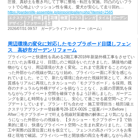
圧後、真砂土を敷き均して丁寧に整地・転圧を実施。凹凸のないフラ
ットで心地よいクッション性を備え、愛犬が安心して走り回れ…
https://gardenlife-assemble.jp/pinpointgallery.php?itemid=2565
エクステリア
外構
庭
花壇
物置
テラス
レンガ
タイル
ガーデン
デザイン
ファサード
芝
2026/07/31 09:57 ガーデンライフパートナー（ホーム）
周辺環境の変化に対応したモクプラボード目隠しフェン
ス 高砂市ガーデンリフォーム
プライバシーと快適性を高める2期工事2018年新築外構工事をさせてい
ただいたお客様より、目隠しのご相談をいただきました。隣接地の建
物がなくなり、周辺環境が大きく変化。これまで意識することのなか
った外部からの視線が気になり始め、プライバシー面に不安を感じら
れていました。そこで、新たな環境に合わせた視線対策として、木の
質感をリアルに再現したタカショーの「モクプラボード」を採用。既
存のナチュラルな外構デザインを損なうことなく、お庭の雰囲気を保
ちながらプライベート空間を確保できるよう計画しました。ガーデニ
ングを楽しむ時間をより快適にし、安心して過ごせる庭空間へとアッ
プデートしています。プラン・打ち合わせ・施工管理担当：植田1級エ
クステリアプランナー登録番号28-1EX-0026 ご提案パースBefore｜
After〇モクプラボードで叶える視線対策建物の解体により気になるよ
うになった外部からの視線を、【タカショー・モクプラボード】で効
果的に遮り、快適なプライベート空間へと生まれ変わりました。〇施
工中実際の設置位置に柱を仮立てし、フェンスの高さバランスをお客
様と現地で確認。プライバシー性と開放感の両立を考慮しながら高さ