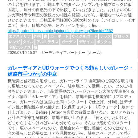
の土台を作ります。〇施工中大判タイルサンプルを下地ブロックに仮
固定し、屋外の自然光の下で比較していただきました。お住まいのレ
ンガ調外壁や周囲の景観との相性を確認しながら、最適な一枚をお選
びいただきます。〇施工中門柱300×600大判タイル【アイコット・イオ
ニア】張り。目地の水平、角のラインを美しく揃…
https://gardenlife-assemble.jp/pinpointgallery.php?itemid=2562
エクステリア
外構
庭
カーポート
サイクルポート
テラス
ブロック
レンガ
タイル
アルミテラス
ガーデン
デザイン
ボックス
宅配ボックス
楡
2026/07/19 15:37 ガーデンライフパートナー（ホーム）
ガレーディアとUDウォークでつくる頼もしいガレージ・
姫路市手つかずの中庭
機能美と信頼性を追求した、ガレージライフ 自宅隣のご実家を取り壊
し更地となっていたスペースを、駐車場として活用したい、とのご相
談をいただきました。○品質重視のガレージガーデン大切な愛車を守る
イナバ物置「ガレーディア」を軸に、敷地全体を機能的にリプロデュ
ース。ガレージ内は強固な土間コンクリートで仕上げ、外周にはデザ
イン性と機能性を兼ね備えた【久保田セメント・UDウォーク】敷きで
仕上げました。Before｜After○お客様の背景に寄り添い、エリアを絞っ
た計画ご実家を解体後、敷地全体が土のまま、「何とかしたいけど、
どこから手をつければいいか分からない」そんな状態からのスタート
です。広いスペースなので、敷地全体を一度に整備するのではなく、
今の暮らしに必要なエリアを見極めながら、駐車スペースとして整え