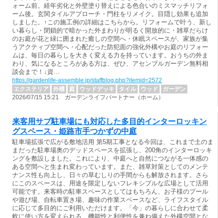
ォーム前。経年劣化と外壁塗り替えによる色合いのミスマッチリフォ
ーム後。玄関タイルアプローチ・門柱をリメイク。目隠し効果も追加
しました。↑この施工例の詳細はこちらから。リフォームで叶う、新し
い暮らし・閉鎖的で暗かった外まわりが明るく開放的に・雑草だらけ
のお庭が花と緑に囲まれた癒しの空間へ・休眠スペースが、家族が集
うアクティブ空間へ・心配だった防犯面の強化外構やお庭のリフォー
ムは、毎日の暮らしを大きく変える力を持っています。おうちの外ま
わり、気になるところがある方は、ぜひ、アセンブルガーデン無料相
談会まで！↓資…
https://gardenlife-assemble.jp/staffblog.php?itemid=2572
エクステリア
外構
庭
ウッドデッキ
タイル
ウッド
ガーデン
2026/07/15 15:21 ガーデンライフパートナー（ホーム）
来客用サブ駐車場にも対応した多目的インターロッキン
グスペース・姫路市手つかずの中庭
駐車場拡張で広がる敷地活用 第5期工事となる今回は、これまで土のま
まだった駐車場奥のデッドスペースを拡張し、200角のインターロッキ
ングを敷設しました。これにより、中庭へと自然につながる一体感の
ある空間へと生まれ変わっています。また、雑草対策としてのメンテ
ナンス性も向上し、日々の草むしりの手間からも解放されます。さら
にこのスペースは、用途を限定しないフレキシブルな広場として活用
可能です。来客時の駐車スペースとしてはもちろん、お子様のプール
や遊び場、自転車置き場、趣味の作業スペースなど、ライフスタイル
に応じて多目的にご利用いただけます。「今」の暮らしに合わせて柔
軟に使い方を変えられる、機能性と利便性を兼ね備えた外構空間とな