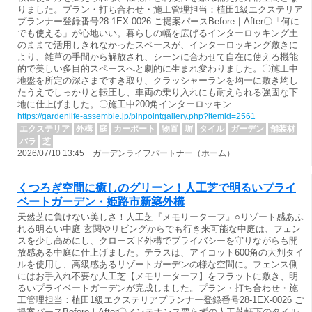
りました。プラン・打ち合わせ・施工管理担当：植田1級エクステリア
プランナー登録番号28-1EX-0026 ご提案パースBefore｜After〇「何に
でも使える」が心地いい。暮らしの幅を広げるインターロッキング土
のままで活用しきれなかったスペースが、インターロッキング敷きに
より、雑草の手間から解放され、シーンに合わせて自在に使える機能
的で美しい多目的スペースへと劇的に生まれ変わりました。〇施工中
地盤を所定の深さまですき取り、クラッシャーランを均一に敷き均し
たうえでしっかりと転圧し、車両の乗り入れにも耐えられる強固な下
地に仕上げました。〇施工中200角インターロッキン…
https://gardenlife-assemble.jp/pinpointgallery.php?itemid=2561
エクステリア
外構
庭
カーポート
物置
塀
タイル
ガーデン
舗装材
バラ
芝
2026/07/10 13:45 ガーデンライフパートナー（ホーム）
くつろぎ空間に癒しのグリーン！人工芝で明るいプライ
ベートガーデン・姫路市新築外構
天然芝に負けない美しさ！人工芝『メモリーターフ』○リゾート感あふ
れる明るい中庭 玄関やリビングからでも行き来可能な中庭は、フェン
スを少し高めにし、クローズド外構でプライバシーを守りながらも開
放感ある中庭に仕上げました。テラスは、アイコット600角の大判タイ
ルを使用し、高級感あるリゾートガーデンの様な空間に。フェンス側
にはお手入れ不要な人工芝【メモリーターフ】をフラットに敷き、明
るいプライベートガーデンが完成しました。プラン・打ち合わせ・施
工管理担当：植田1級エクステリアプランナー登録番号28-1EX-0026 ご
提案パースBefore｜After〇メンテナンス要らずの人工芝軒下のタイル