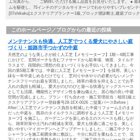
工写真から、 ご納得いただける施工品質をお見せいたします。 ● 最
ムを駆使し、75インチのデジタルサイネージでわかりやすいプレゼンテ
[07shikaku]エクステリアプランナー1級,ブロック塀診断士,建築ブロック工事士
このホームページ／ブログからの最近の投稿
メンテナンスも快適。人工芝でつくる愛犬にやさしい庭
づくり・姫路市手つかずの中庭
天然芝のような美しさが続く人工芝【メモリーターフ】1期～4期工事
にかけて、玄関ポーチを含むファサードから駐車場、物置、タイルテ
ラスまで、段階的に理想の住まいづくりをお手伝いしてきました。今
回の第5期工事では、中庭に人工芝【メモリーターフ】を採用。美しい
緑を一年中楽しめるだけでなく、芝刈りや水やりの必要がないメンテ
ナンスフリーのお庭を実現しました。雑草の発生を抑えることでお手
入れの負担も軽減し、愛犬がのびのびと遊べる快適なドッグスペース
としても活躍。機能性とデザイン性を兼ね備えた、居心地の良い中庭
空間が完成しました。プラン・打ち合わせ・施工管理担当：植田1級エ
クステリアプランナー登録番号28-1EX-0026 ご提案パースBefore｜
After〇人工芝でメンテナンス負担を軽減した中庭リフォーム土のまま
だった中庭を、既存のタイルテラスに調和するよう人工芝【メモリー
ターフ】を施工し、ガーデニングを楽しめる土のスペースも残しなが
ら、雑草対策や土汚れの軽減を実現。愛犬も快適に過ごせる、美しく
使いやすいマイガーデンへとアップデートしました。〇施工中クラッ
シャーランを施工範囲全体に敷設し、十分に転圧を重ねることで、沈
下しにくい丈夫な基盤を作り上げます。〇施工中クラッシャーラン転