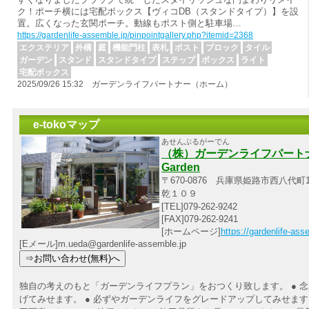
ク！ポーチ横には宅配ボックス【ヴィコDB（スタンドタイプ）】を設
置。広くなった玄関ポーチ。動線もポスト側と駐車場…
https://gardenlife-assemble.jp/pinpointgallery.php?itemid=2368
エクステリア
外構
庭
機能門柱
表札
ポスト
ブロック
タイル
ガーデン
スタンド
スタンドタイプ
ステップ
ボックス
ライト
宅配ボックス
2025/09/26 15:32 ガーデンライフパートナー（ホーム）
e-tokoマップ
あせんぶるがーでん
（株）ガーデンライフパートナー 
Garden
〒670-0876 兵庫県姫路市西八代町1
乾１０９
[TEL]079-262-9242
[FAX]079-262-9241
[ホームページ]
https://gardenlife-ass
[Eメール]m.ueda@gardenlife-assemble.jp
独自の考えのもと「ガーデンライフプラン」をおつくり致します。 ● 
げてみせます。 ● 必ずやガーデンライフをグレードアップしてみせます。