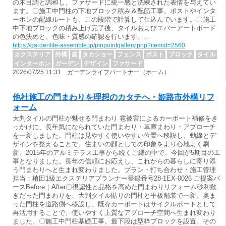
の木目調と調和し、ファサードに統一感と洗練された表情を与えてい
ます。〇施工中門柱の下地ブロック積み＆配筋工事。ポストやインタ
ーホンの配線ルートも、この段階で計算して仕込んでいます。〇施工
中下地ブロックの積み上げ完了後、タイルおよびエバーアートボード
の色決めと、色味・質感の確認を行います。…
https://gardenlife-assemble.jp/pinpointgallery.php?itemid=2560
エクステリア
外構
庭
タカショー
フェンス
ポスト
ブロック
タイル
インターホン
ガーデン
デザイン
ファサード
2026/07/25 11:31 ガーデンライフパートナー（ホーム）
他社施工の門まわりを理想のカタチへ・姫路市外構リフ
ォーム
大判タイルの門柱が魅せる門まわり 雹被害によるカーポート補修をき
っかけに、長年気になられていた門まわり・車庫まわり・アプローチ
を一新しました。門柱は見やすく使いやすい位置へ移設し、動線とデ
ザインを整えることで、住まいの顔としての印象をより心地よく刷
新。2015年のアルミテラス工事から続くご縁の中で、今回が5期目の工
事となりました。長年の信頼にお応えし、これからの暮らしに寄り添
う門まわりへと生まれ変わりました。プラン・打ち合わせ・施工管理
担当：植田1級エクステリアプランナー登録番号28-1EX-0026 ご提案パ
ースBefore｜After〇視認性と品格を高めた門まわりリフォーム砂利敷
きだった門まわりを、大判タイル貼りの門柱と平板舗装で一新。奥ま
った門柱を道路側へ移設し、既存カーポートはサイクルポートとして
再活用することで、使いやすく上質なアプローチ空間へ生まれ変わり
ました。〇施工中門柱基礎工事。最下段は型枠ブロックを設置。その