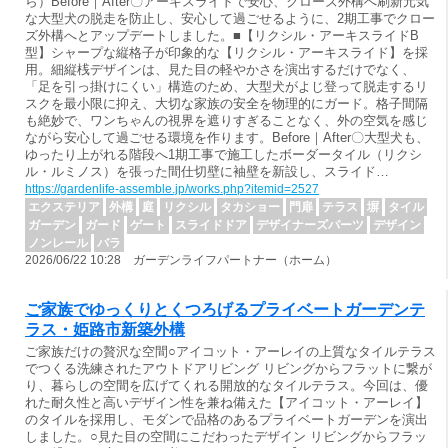
ら）Before｜After〇アーキスライドで安心、クローズ外構へ刷新元気
な大型犬の脱走を防止し、安心して過ごせるように、2期工事でクロー
ズ外構へとアップデートしました。■【リクシル・アーキスライドB
型】シャープな縦格子が印象的な【リクシル・アーキスライド】を採
用。細縦桟デザインは、見た目の軽やかさを演出するだけでなく、
「足を引っ掛けにくい」構造のため、大型犬がよじ登って脱走するリ
スクを最小限に抑え、大切な家族の安全を物理的にガード。格子間隔
も絶妙で、ワンちゃんの視界を遮りすぎることなく、外の空気を感じ
ながら安心して過ごせる環境を作ります。Before｜After〇大型犬も、
ゆったり上がれる階段へ1期工事で施工したボーダータイル（リクシ
ル・ルミノス）を張った間仕切壁に袖壁を新設し、スライド…
https://gardenlife-assemble.jp/works.php?itemid=2527
エクステリア
外構
庭
リクシル
タカショー
門扉
テラス
塀
タイル
ガーデン
ガード
ゲート
スライドドア
デザイナーズパーツ
デザイン
ノンレール
バラ
2026/06/22 10:28 ガーデンライフパートナー（ホーム）
ご家族でゆっくりとくつろげるプライベートガーデンテ
ラス・姫路市新築外構
ご家族だけの贅沢な空間○アイコット・アーレイの上質なタイルテラス
でつくる洗練されたアウトドアリビング リビングからフラットに繋が
り、暮らしの空間を広げてくれる開放的なタイルテラス。今回は、優
れた耐久性と高いデザイン性を兼ね備えた【アイコット・アーレイ】
のタイルを採用し、モダンで品格のあるプライベートガーデンを演出
しました。○見た目の空間にこだわったデザイン リビングからフラッ