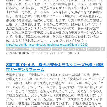
に沿って敷いた人工芝は、タイルとの段差を無くしフラットに敷いて
いるので一体感があり、お手入れ要らず！〇施工中下地ブロックで嵩
上げ作業。その後、クラッシャーランを転圧して真砂土を入れ再度転
圧し、整地します。〇施工中アイコット600角タイルの最終色合わせ。
張る前に再度確認、色決めして施工します。〇施工中真砂土で整地し
た後、人工芝を張ります。下地が土ですので、踏み心地はバツグン！
天然芝と違ってメンテナンス作業がいらないので、お手入れが楽で
す。〇完工家族で一年中楽しめる温かみのある中庭グリーンが入るこ
とで、明るい印象になった中庭。耐久性・透水性にも優れているた
め、土などで汚れることなく、いつまでもキレイを保て…
https://gardenlife-assemble.jp/pinpointgallery.php?itemid=2540
エクステリア
外構
庭
フェンス
テラス
ブロック
タイル
ガーデン
芝
2026/06/28 18:56 ガーデンライフパートナー（ホーム）
2期工事で叶える、愛犬の安全を守るクローズ外構・姫路
市ガーデンリフォーム
大型犬を迎え、「脱走防止」を強化したクローズ設計〇家族（愛犬）
が増えたから。2期工事でアップデートした「脱走防止」のクローズプ
ラン 今回は、1期工事で完成した外構をベースに、2期工事として「ク
ローズ化」ガーデンリフォームです。きっかけは、ご家族に新しいメ
ンバーとして「大型犬」を迎えられたことでした。元気なワンちゃん
の脱走を防止し、安心して遊べる環境を作るため、中庭入り口に【リ
クシル・アーキスライド】を設置。省スペースで開閉できるスライド
門扉が、機能性と安全性を両立させています。（1期工事はこちらか