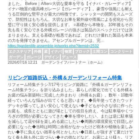
ました。 Before｜After○大切な愛車を守る【イナバ・ガレーディア】
イナバ物置の最高峰ガレージ【ガレーディア】。豪雪や強風にも耐え
うる圧倒的な堅牢さが最大の特徴です。シャッターの開閉もスムーズ
で、防犯性はもちろん、大切なお車を紫外線や雨風による劣化から完
璧に守り抜く安心感を提供します。 ○基礎から本物を。10年後もその
先も長く安心できる外構ガレージの強さは製品のスペックだけでは決
まりません。支える基礎が粗悪であれば、どれだけ優れた製品も本来
の力を発揮できません。アセンブルガーデンは、完…
https://gardenlife-assemble.jp/works.php?itemid=2532
エクステリア
外構
庭
イナバ
物置
ブロック
土間コン
コンクリート
ガーデン
ガレージ
デザイン
デュース
2026/07/16 12:21 ガーデンライフパートナー（ホーム）
リビング姫路折込・外構＆ガーデンリフォーム特集
リフォーム特集チラシ7/17号リビング姫路に『外構＆ガーデンリフォ
ーム特集チラシ』を折り込みました。暮らしの変化で出てくる外構＆
お庭の悩み新築時に完成した外まわり（外構＆お庭）。数年・10数年
経っていろんな悩みが出てくると思います。◆長年使ってきたウッド
デッキが腐ってしまい安心して使えない◆子どもが小さな頃に作った
お庭も、成長とともに遊び場としての役目を終え、今は駐車場やくつ
ろぎの空間が必要になってきた◆車を増やしたい、または逆に駐車場
を減らして花や緑を楽しめる庭にしたい◆周囲の環境変化で目隠しが
必要になった◆当時は時間に余裕がなかったけど樹木や植物を楽しみ
たい◆手に負えない雑草を何とかしたい◆日差しが強すぎて夏だけで
なく春も秋も外に出づらい◆その他などなど、お家により様々。リフ