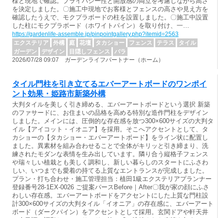
様と現地で確認。プライバシー性と開放感の両立を考慮しながら高さ
を決定しました。〇施工中現地でお客様とフェンスの高さや見え方を
確認したうえで、モクプラボードの柱を設置しました。〇施工中設置
した柱にモクプラボード（ホワイトパイン）を取り付け、一…
https://gardenlife-assemble.jp/pinpointgallery.php?itemid=2563
エクステリア
外構
庭
花壇
タカショー
フェンス
テラス
タイル
ガーデン
デザイン
目隠しフェンス
バラ
2026/07/28 09:07 ガーデンライフパートナー（ホーム）
タイル門柱を引き立てるエバーアートボードのワンポイ
ント効果・姫路市新築外構
大判タイルを美しく引き締める、エバーアートボードという選択 新築
のファサードに、お住まいの品格を高める特別な造作門柱をデザイン
しました。メインには、圧倒的な存在感を放つ300×600サイズの大判タ
イル【アイコット・イオニア】を採用。そこへアクセントとして、タ
カショーの【タカショー・エバーアートボード】をライン状に配置し
ました。異素材を組み合わせることで全体がキリッと引き締まり、洗
練されたモダンな表情を生み出しています。隣り合う縦格子フェンス
や瑞々しい植栽とも美しく調和し、新しい暮らしのスタートにふさわ
しい、いつまでも愛着の持てる上質なエントランスが完成しました。
プラン・打ち合わせ・施工管理担当：植田1級エクステリアプランナー
登録番号28-1EX-0026 ご提案パースBefore｜After〇我が家の顔にふさ
わしい存在感。エバーアートボードをアクセントにした上質な門柱設
計300×600サイズの大判タイル「イオニア」の存在感に、エバーアート
ボード（ダークパイン）をアクセントとして採用。玄関ドアや軒天井