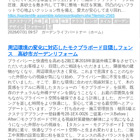
圧後、真砂土を敷き均して丁寧に整地・転圧を実施。凹凸のないフラ
ットで心地よいクッション性を備え、愛犬が安心して走り回れ…
https://gardenlife-assemble.jp/pinpointgallery.php?itemid=2565
エクステリア
外構
庭
花壇
物置
テラス
レンガ
タイル
ガーデン
デザイン
ファサード
芝
2026/07/31 09:57 ガーデンライフパートナー（ホーム）
周辺環境の変化に対応したモクプラボード目隠しフェン
ス 高砂市ガーデンリフォーム
プライバシーと快適性を高める2期工事2018年新築外構工事をさせてい
ただいたお客様より、目隠しのご相談をいただきました。隣接地の建
物がなくなり、周辺環境が大きく変化。これまで意識することのなか
った外部からの視線が気になり始め、プライバシー面に不安を感じら
れていました。そこで、新たな環境に合わせた視線対策として、木の
質感をリアルに再現したタカショーの「モクプラボード」を採用。既
存のナチュラルな外構デザインを損なうことなく、お庭の雰囲気を保
ちながらプライベート空間を確保できるよう計画しました。ガーデニ
ングを楽しむ時間をより快適にし、安心して過ごせる庭空間へとアッ
プデートしています。プラン・打ち合わせ・施工管理担当：植田1級エ
クステリアプランナー登録番号28-1EX-0026 ご提案パースBefore｜
After〇モクプラボードで叶える視線対策建物の解体により気になるよ
うになった外部からの視線を、【タカショー・モクプラボード】で効
果的に遮り、快適なプライベート空間へと生まれ変わりました。〇施
工中実際の設置位置に柱を仮立てし、フェンスの高さバランスをお客