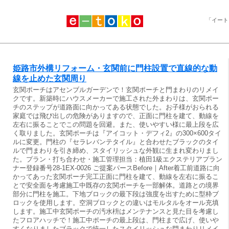
「イート
姫路市外構リフォーム・玄関前に門柱設置で直線的な動
線を止めた玄関周り
玄関ポーチはアセンブルガーデンで！玄関ポーチと門まわりのリメイ
クです。新築時にハウスメーカーで施工された外まわりは、玄関ポー
チのステップが道路面に向かってある状態でした。お子様がおられる
家庭では飛び出しの危険がありますので、正面に門柱を建て、動線を
左右に振ることでこの問題を回避。また、使いやすい様に最上段を広
く取りました。玄関ポーチは『アイコット・デフィ2』の300×600タイ
ルに変更。門柱の『セラレバンテタイル』と合わせたブラックのタイ
ルで門まわりを引き締め、スタイリッシュな外観に生まれ変わりまし
た。プラン・打ち合わせ・施工管理担当：植田1級エクステリアプラン
ナー登録番号28-1EX-0026 ご提案パースBefore｜After着工前道路に向
かってあった玄関ポーチ完工正面に門柱を建て、動線を左右に振るこ
とで安全面を考慮施工中既存の玄関ポーチを一部解体。道路との境界
部分に門柱を施工。下地ブロックの最下段は強度を出すために型枠ブ
ロックを使用します。空洞ブロックとの違いはモルタルをオール充填
します。施工中玄関ポーチの汚水枡はメンテナンスと見た目を考慮し
たフロアハッチで！施工中ポーチの最上段は、門柱まで広げ、使いや
すくなりましたブラックで統一したスタイリッシュな門まわりリメイ