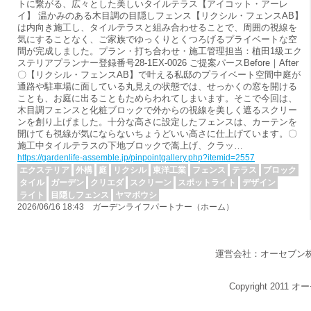
トに繋がる、広々とした美しいタイルテラス【アイコット・アーレ
イ】 温かみのある木目調の目隠しフェンス【リクシル・フェンスAB】
は内向き施工し、タイルテラスと組み合わせることで、周囲の視線を
気にすることなく、ご家族でゆっくりとくつろげるプライベートな空
間が完成しました。プラン・打ち合わせ・施工管理担当：植田1級エク
ステリアプランナー登録番号28-1EX-0026 ご提案パースBefore｜After
〇【リクシル・フェンスAB】で叶える私邸のプライベート空間中庭が
通路や駐車場に面している丸見えの状態では、せっかくの窓を開ける
ことも、お庭に出ることもためらわれてしまいます。そこで今回は、
木目調フェンスと化粧ブロックで外からの視線を美しく遮るスクリー
ンを創り上げました。十分な高さに設定したフェンスは、カーテンを
開けても視線が気にならないちょうどいい高さに仕上げています。〇
施工中タイルテラスの下地ブロックで嵩上げ、クラッ…
https://gardenlife-assemble.jp/pinpointgallery.php?itemid=2557
エクステリア
外構
庭
リクシル
東洋工業
フェンス
テラス
ブロック
タイル
ガーデン
クリエダ
スクリーン
スポットライト
デザイン
ライト
目隠しフェンス
ヤマボウシ
2026/06/16 18:43 ガーデンライフパートナー（ホーム）
運営会社：オーセブン
Copyright 2011 