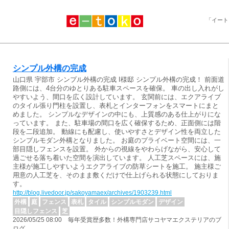
「イート
シンプル外構の完成
山口県 宇部市 シンプル外構の完成 I様邸 シンプル外構の完成！ 前面道
路側には、4台分のゆとりある駐車スペースを確保。 車の出し入れがし
やすいよう、間口を広く設計しています。 玄関前には、エクアライブ
のタイル張り門柱を設置し、表札とインターフォンをスマートにまと
めました。 シンプルなデザインの中にも、上質感のある仕上がりにな
っています。 また、駐車場の間口を広く確保するため、正面側には階
段を二段追加。 動線にも配慮し、使いやすさとデザイン性を両立した
シンプルモダン外構となりました。 お庭のプライベート空間には、一
部目隠しフェンスを設置。 外からの視線をやわらげながら、安心して
過ごせる落ち着いた空間を演出しています。 人工芝スペースには、施
主様が施工しやすいようエクアライブの防草シートを施工。 施主様ご
用意の人工芝を、そのまま敷くだけで仕上げられる状態にしておりま
す。
http://blog.livedoor.jp/sakoyamaex/archives/1903239.html
外構
庭
フェンス
表札
タイル
シンプルモダン
デザイン
目隠しフェンス
芝
2026/05/25 08:00 毎年受賞歴多数！外構専門店サコヤマエクステリアのブ
ログ