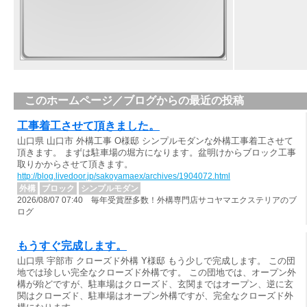
このホームページ／ブログからの最近の投稿
工事着工させて頂きました。
山口県 山口市 外構工事 O様邸 シンプルモダンな外構工事着工させて
頂きます。 まずは駐車場の堀方になります。盆明けからブロック工事
取りかからさせて頂きます。
http://blog.livedoor.jp/sakoyamaex/archives/1904072.html
外構
ブロック
シンプルモダン
2026/08/07 07:40 毎年受賞歴多数！外構専門店サコヤマエクステリアのブ
ログ
もうすぐ完成します。
山口県 宇部市 クローズド外構 Y様邸 もう少しで完成します。 この団
地では珍しい完全なクローズド外構です。 この団地では、オープン外
構が殆どですが、駐車場はクローズド、玄関まではオープン、逆に玄
関はクローズド、駐車場はオープン外構ですが、完全なクローズド外