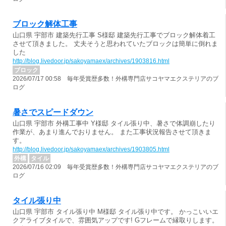
ブロック解体工事
山口県 宇部市 建築先行工事 S様邸 建築先行工事でブロック解体着工
させて頂きました。 丈夫そうと思われていたブロックは簡単に倒れま
した
http://blog.livedoor.jp/sakoyamaex/archives/1903816.html
ブロック
2026/07/17 00:58 毎年受賞歴多数！外構専門店サコヤマエクステリアのブ
ログ
暑さでスピードダウン
山口県 宇部市 外構工事中 Y様邸 タイル張り中、暑さで体調崩したり
作業が、あまり進んでおりません。 また工事状況報告させて頂きま
す。
http://blog.livedoor.jp/sakoyamaex/archives/1903805.html
外構
タイル
2026/07/16 02:09 毎年受賞歴多数！外構専門店サコヤマエクステリアのブ
ログ
タイル張り中
山口県 宇部市 タイル張り中 M様邸 タイル張り中です。 かっこいいエ
クアライブタイルで、雰囲気アップです! Gフレームで縁取りします。