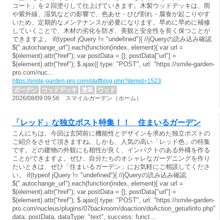
コート」を２回塗りして仕上げていきます。木製ウッドデッキは、雨
や紫外線、湿気などの影響で、色あせ・ひび割れ・腐食が起こりやす
いため、定期的なメンテナンスが必要になります。早めに早めに補修
していくことで、木材の劣化を防ぎ、美観と安全性を長く保つことが
できますよ。 if(typeof jQuery != "undefined"){ //jQueryの読み込み確認
$(".autochange_url").each(function(index, element){ var url =
$(element).attr("href"); var postData = {}; postData["url"] =
$(element).attr("href"); $.ajax({ type: "POST", url: "https://smile-garden-
pro.com/nuc…
https://smile-garden-pro.com/staffblog.php?itemid=1523
ガーデン
ウッドデッキ
塗装
ウッド
2026/08/09 09:56 スマイルガーデン（ホーム）
「レッド」な独立ポスト特集！！ 住まいるガーデン
こんにちは。今回は玄関前に機能性とデザインを求めた独立ポストの
ご紹介をさせて頂きますね。しかも、人気の高い「レッド色」の特集
です。どの建物の外観にも相性が良く、インパクトのある外構を作る
ことができますよ。ぜひ、自分たちのオシャレなガーデニングを作り
たいときは、ぜひ「住まいるガーデン」にお気軽にご相談してくださ
い。 if(typeof jQuery != "undefined"){ //jQueryの読み込み確認
$(".autochange_url").each(function(index, element){ var url =
$(element).attr("href"); var postData = {}; postData["url"] =
$(element).attr("href"); $.ajax({ type: "POST", url: "https://smile-garden-
pro.com/nucleus/plugins/07backroom/doaction/doAction_geturlinfo.php",
data: postData, dataType: "text", success: funct…