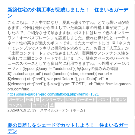
新築住宅の外構工事が完成しました！ 住まいるガーデ
ン
こんにちは。７月中旬になり、夏真っ盛りですね。とても暑い日が続
きます。今回は先日から着工していた新築工事の外構工事が完了しま
したので、ご紹介させて頂きますね。ポストにはレッド色のオンリー
ワン「オーパスプレーン」を設置しました。優れた機能性とコーディ
ネート性の高さが魅力のポストです。またカーポートにはLIXILネスカ
Ｆでシンプルでスッキリと機能性を求めました。お庭は「人工芝」か
「土間コンクリート」かと悩みましたが、実用性やメンテナンス性を
考慮して土間コンクリートで仕上げました。駐車スペースやバーベキ
ューのスペースとしても多目的に利用できますね。＜外構イメージパ
ーツ＞ if(typeof jQuery != "undefined"){ //jQueryの読み込み確認
$(".autochange_url").each(function(index, element){ var url =
$(element).attr("href"); var postData = {}; postData["url"] =
$(element).attr("href"); $.ajax({ type: "POST", url: "https://smile-garden-
pro.com/nuc…
https://smile-garden-pro.com/staffblog.php?itemid=1521
ガーデン
外構
庭
オンリーワン
LIXIL
カーポート
ポスト
土間コン
コンクリート
コーディ
芝
2026/07/19 15:39 スマイルガーデン（ホーム）
夏の日差しをシェードでカットしよう！ 住まいるガー
デン