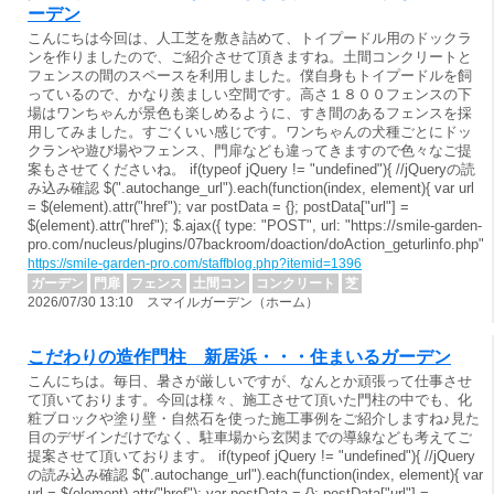
ーデン
こんにちは今回は、人工芝を敷き詰めて、トイプードル用のドックラ
ンを作りましたので、ご紹介させて頂きますね。土間コンクリートと
フェンスの間のスペースを利用しました。僕自身もトイプードルを飼
っているので、かなり羨ましい空間です。高さ１８００フェンスの下
場はワンちゃんが景色も楽しめるように、すき間のあるフェンスを採
用してみました。すごくいい感じです。ワンちゃんの犬種ごとにドッ
クランや遊び場やフェンス、門扉なども違ってきますので色々なご提
案もさせてくださいね。 if(typeof jQuery != "undefined"){ //jQueryの読
み込み確認 $(".autochange_url").each(function(index, element){ var url
= $(element).attr("href"); var postData = {}; postData["url"] =
$(element).attr("href"); $.ajax({ type: "POST", url: "https://smile-garden-
pro.com/nucleus/plugins/07backroom/doaction/doAction_geturlinfo.php"
https://smile-garden-pro.com/staffblog.php?itemid=1396
ガーデン
門扉
フェンス
土間コン
コンクリート
芝
2026/07/30 13:10 スマイルガーデン（ホーム）
こだわりの造作門柱 新居浜・・・住まいるガーデン
こんにちは。毎日、暑さが厳しいですが、なんとか頑張って仕事させ
て頂いております。今回は様々、施工させて頂いた門柱の中でも、化
粧ブロックや塗り壁・自然石を使った施工事例をご紹介しますね♪見た
目のデザインだけでなく、駐車場から玄関までの導線なども考えてご
提案させて頂いております。 if(typeof jQuery != "undefined"){ //jQuery
の読み込み確認 $(".autochange_url").each(function(index, element){ var
url = $(element).attr("href"); var postData = {}; postData["url"] =