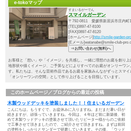
e-tokoマップ
すまいるがーでん
スマイルガーデン
〒792-0811 愛媛県新居浜市庄内町1
[TEL]0897-47-8100
[FAX]0897-47-8120
[ホームページ]
http://smile-garden-p
[Eメール]watanabe@smile-club-pro.
お客様と「想い」や「イメージ」を共感し、一緒に理想のお庭を創り上
地形状や描くイメージ、ご予算などによりすべてのお庭がオンリーワン。
す。私たちは、そんな芸術作品であるお庭を家族みんながずっとスマイ
「オンリーワンの空間」として作り上げることを目指しています。
このホームページ／ブログからの最近の投稿
木製ウッドデッキを塗装しました！！住まいるガーデン
こんにちは。もうすぐで、お盆休みに入りますね。まだまだ暑い日が
続きますが、頑張っていきますね。今回は、４年ほど前に新築後、初
めて木製ウッドデッキの塗装させて頂いたリピーター様からのご依頼
で工事させて頂きましたので、ご紹介させて頂きますね。まずは前回
の塗料をしっかりとサンダーで研磨していきます。その後、「ウッド