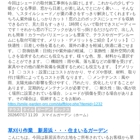
今回はシェードの取付施工事例をお届けします。これからの少しずつ
暖かくなる季節、窓から日差しが差し込んでとにかく暑い…。そんな
時、＼スタイルシェード／が夏の暑さをすっきり解決してくれます♪も
ちろん紫外線もしっかりカット！窓の上のボックスにシェードを収納
できるので、見た目もすっきり。1時間くらいで取付できスピーディー
です！それから窓の下にフックがあり引っ掛けるだけなので、出し入
れも簡単！カラーのバリエーションも豊富で、テラスやガーデンルー
ムにも取付可能です。メリット・デメリットをご紹介【メリット】 〇
快適性：日差しや熱を遮るため、屋外の暑さを軽減し快適に過ごせま
す。 〇 防御効果：日焼けや紫外線の軽減。 〇 装飾性：屋外空間の美
しさを追求するためにも役立ちます。様々な色、形、材料から選択す
ることができます。 〇 機能性：雨や風、落ち葉などの影響を受けず、
家具やその他の屋外装備を保護するためにも役立ちます。【デメリッ
ト】 〇 コスト：設置にはコストがかかり、サイズや形状、材料、取り
付け場所によってもコストが異 なります。 〇 メンテナンス：風や
雨、太陽光線の影響を受けやすく、汚れたり、劣化したりすることが
あります。定期的なメンテナンスが必要です。 〇 耐久性：強い風が吹
く場所に設置されている場合、シェードが損傷を受ける場合がありま
す。その場合は、収納することをお勧め…
https://smile-garden-pro.com/staffblog.php?itemid=1232
テラス
タイル
ガーデン
ボックス
2026/07/17 11:20 スマイルガーデン（ホーム）
草刈り作業 新居浜・・・住まいるガーデン
こんにちは。今回は新居浜市の土地をご所有されているお客様から草