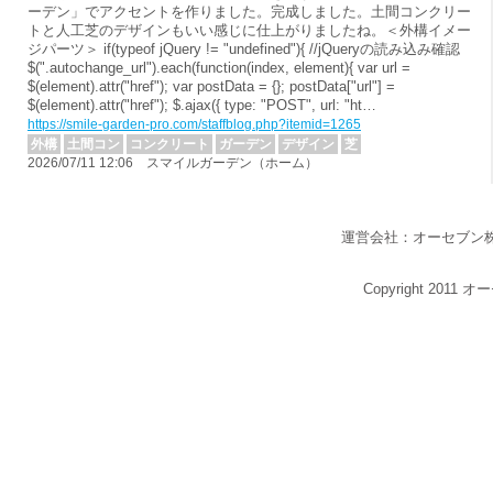
ーデン」でアクセントを作りました。完成しました。土間コンクリー
トと人工芝のデザインもいい感じに仕上がりましたね。＜外構イメー
ジパーツ＞ if(typeof jQuery != "undefined"){ //jQueryの読み込み確認
$(".autochange_url").each(function(index, element){ var url =
$(element).attr("href"); var postData = {}; postData["url"] =
$(element).attr("href"); $.ajax({ type: "POST", url: "ht…
https://smile-garden-pro.com/staffblog.php?itemid=1265
外構
土間コン
コンクリート
ガーデン
デザイン
芝
2026/07/11 12:06 スマイルガーデン（ホーム）
運営会社：オーセブン
Copyright 2011 