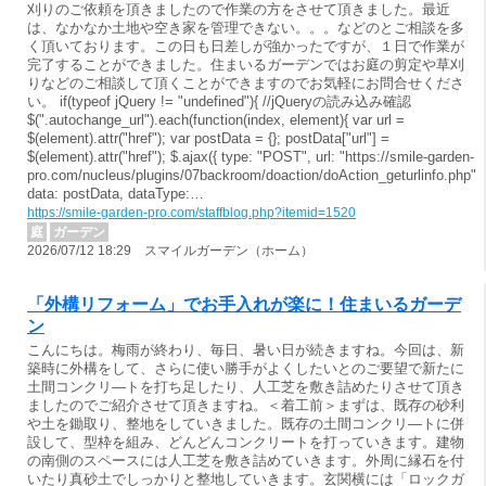
刈りのご依頼を頂きましたので作業の方をさせて頂きました。最近
は、なかなか土地や空き家を管理できない。。。などのとご相談を多
く頂いております。この日も日差しが強かったですが、１日で作業が
完了することができました。住まいるガーデンではお庭の剪定や草刈
りなどのご相談して頂くことができますのでお気軽にお問合せくださ
い。 if(typeof jQuery != "undefined"){ //jQueryの読み込み確認
$(".autochange_url").each(function(index, element){ var url =
$(element).attr("href"); var postData = {}; postData["url"] =
$(element).attr("href"); $.ajax({ type: "POST", url: "https://smile-garden-
pro.com/nucleus/plugins/07backroom/doaction/doAction_geturlinfo.php",
data: postData, dataType:…
https://smile-garden-pro.com/staffblog.php?itemid=1520
庭
ガーデン
2026/07/12 18:29 スマイルガーデン（ホーム）
「外構リフォーム」でお手入れが楽に！住まいるガーデ
ン
こんにちは。梅雨が終わり、毎日、暑い日が続きますね。今回は、新
築時に外構をして、さらに使い勝手がよくしたいとのご要望で新たに
土間コンクリ―トを打ち足したり、人工芝を敷き詰めたりさせて頂き
ましたのでご紹介させて頂きますね。＜着工前＞まずは、既存の砂利
や土を鋤取り、整地をしていきました。既存の土間コンクリ―トに併
設して、型枠を組み、どんどんコンクリートを打っていきます。建物
の南側のスペースには人工芝を敷き詰めていきます。外周に縁石を付
いたり真砂土でしっかりと整地していきます。玄関横には「ロックガ