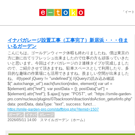
「イート
イナバガレージ設置工事（工事完了）新居浜・・・住ま
いるガーデン
こんにちは。ゴールデンウィーク休暇も終わりましたね。僕は東京の
方に旅に出てリフレッシュ出来ましたので仕事の方も頑張っていきた
いと思います。今回はイナバガレージの２連棟タイプが完成しました
ので、ご紹介させて頂きますね。駐車スペースとして利用したり、多
目的な趣味の作業場にも活用できますね。羨ましい空間が出来ました
ね。 if(typeof jQuery != "undefined"){ //jQueryの読み込み確認
$(".autochange_url").each(function(index, element){ var url =
$(element).attr("href"); var postData = {}; postData["url"] =
$(element).attr("href"); $.ajax({ type: "POST", url: "https://smile-garden-
pro.com/nucleus/plugins/07backroom/doaction/doAction_geturlinfo.php",
data: postData, dataType: "text", success: funct…
https://smile-garden-pro.com/staffblog.php?itemid=1507
ガーデン
イナバ
ガレージ
2026/05/11 14:00 スマイルガーデン（ホーム）