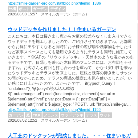
https://smile-garden-pro.com/staffblog.php?itemid=1386
外構
ポスト
ガーデン
デザイン
2026/08/08 15:57 スマイルガーデン（ホーム）
ウッドデッキを作りました！！住まいるガーデン
こんにちは。本日は掃き出し窓からお庭の段差をなくし出入りできる
ウッドデッキを施工しましたので、ご紹介させて頂きますね。お部屋
からお庭に出やすくなると同時にお子様の遊び場や洗濯物を干したり
など家事スペースとしても活用できるようにテラスも同時に施工して
いきます。YKKAPの『リウッドデッキ』・天然木のような温かみのあ
るデッキです。目隠しを兼ねた木目調のフェンスには、お布団も干せ
ますね。お客さんと何回も打ち合わせを重ねて、かなり実用性を兼ね
たウッドデッキとテラスが出来ました。屋根と既存の掃き出しサッシ
の間がなかったため、テラスの商品の選定にも気を使いましたが、い
い感じに仕上がったので、よかったです。 if(typeof jQuery !=
"undefined"){ //jQueryの読み込み確認
$(".autochange_url").each(function(index, element){ var url =
$(element).attr("href"); var postData = {}; postData["url"] =
$(element).attr("href"); $.ajax({ type: "POST", url: "https://smile-gar…
https://smile-garden-pro.com/staffblog.php?itemid=1199
ガーデン
庭
YKK
フェンス
ウッドデッキ
テラス
ウッド
2026/08/02 12:52 スマイルガーデン（ホーム）
人工芝のドックランが完成しました。・・・住まいるガ