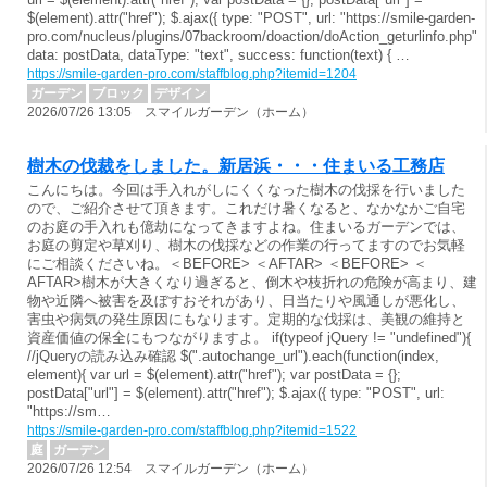
$(element).attr("href"); $.ajax({ type: "POST", url: "https://smile-garden-
pro.com/nucleus/plugins/07backroom/doaction/doAction_geturlinfo.php",
data: postData, dataType: "text", success: function(text) { …
https://smile-garden-pro.com/staffblog.php?itemid=1204
ガーデン
ブロック
デザイン
2026/07/26 13:05 スマイルガーデン（ホーム）
樹木の伐裁をしました。新居浜・・・住まいる工務店
こんにちは。今回は手入れがしにくくなった樹木の伐採を行いました
ので、ご紹介させて頂きます。これだけ暑くなると、なかなかご自宅
のお庭の手入れも億劫になってきますよね。住まいるガーデンでは、
お庭の剪定や草刈り、樹木の伐採などの作業の行ってますのでお気軽
にご相談くださいね。＜BEFORE> ＜AFTAR> ＜BEFORE> ＜
AFTAR>樹木が大きくなり過ぎると、倒木や枝折れの危険が高まり、建
物や近隣へ被害を及ぼすおそれがあり、日当たりや風通しが悪化し、
害虫や病気の発生原因にもなります。定期的な伐採は、美観の維持と
資産価値の保全にもつながりますよ。 if(typeof jQuery != "undefined"){
//jQueryの読み込み確認 $(".autochange_url").each(function(index,
element){ var url = $(element).attr("href"); var postData = {};
postData["url"] = $(element).attr("href"); $.ajax({ type: "POST", url:
"https://sm…
https://smile-garden-pro.com/staffblog.php?itemid=1522
庭
ガーデン
2026/07/26 12:54 スマイルガーデン（ホーム）