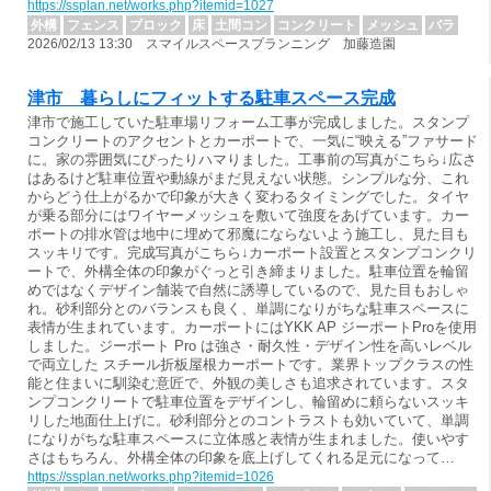
https://ssplan.net/works.php?itemid=1027
外構
フェンス
ブロック
床
土間コン
コンクリート
メッシュ
バラ
2026/02/13 13:30 スマイルスペースプランニング 加藤造園
津市 暮らしにフィットする駐車スペース完成
津市で施工していた駐車場リフォーム工事が完成しました。スタンプ
コンクリートのアクセントとカーポートで、一気に“映える”ファサード
に。家の雰囲気にぴったりハマりました。工事前の写真がこちら↓広さ
はあるけど駐車位置や動線がまだ見えない状態。シンプルな分、これ
からどう仕上がるかで印象が大きく変わるタイミングでした。タイヤ
が乗る部分にはワイヤーメッシュを敷いて強度をあげています。カー
ポートの排水管は地中に埋めて邪魔にならないよう施工し、見た目も
スッキリです。完成写真がこちら↓カーポート設置とスタンプコンクリ
ートで、外構全体の印象がぐっと引き締まりました。駐車位置を輪留
めではなくデザイン舗装で自然に誘導しているので、見た目もおしゃ
れ。砂利部分とのバランスも良く、単調になりがちな駐車スペースに
表情が生まれています。カーポートにはYKK AP ジーポートProを使用
しました。ジーポート Pro は強さ・耐久性・デザイン性を高いレベル
で両立した スチール折板屋根カーポートです。業界トップクラスの性
能と住まいに馴染む意匠で、外観の美しさも追求されています。スタ
ンプコンクリートで駐車位置をデザインし、輪留めに頼らないスッキ
リした地面仕上げに。砂利部分とのコントラストも効いていて、単調
になりがちな駐車スペースに立体感と表情が生まれました。使いやす
さはもちろん、外構全体の印象を底上げしてくれる足元になって…
https://ssplan.net/works.php?itemid=1026