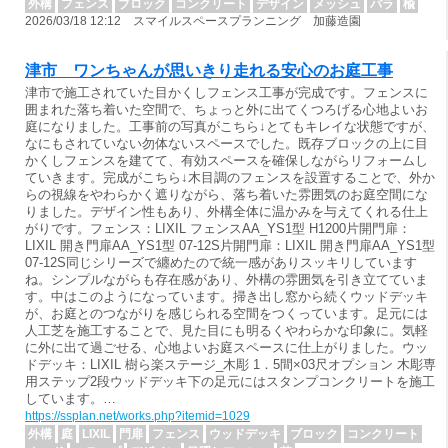
外構
フェンス
ブロック
コンクリート
デザイン
メッシュ
バラ
楡
2026/03/18 12:12 スマイルスペースプランニング 加藤造園
津市 ワンちゃんが思いきり走れる安心のお庭工事
津市で施工されていた目かくしフェンス工事が完成です。フェンスに
囲まれた落ち着いた空間で、ちょっと外に出てくつろげる心地よいお
庭になりました。工事前の写真がこちら↓とてもキレイな状態ですが、
なにもされていない勿体ないスペースでした。既存ブロックの上に目
かくしフェンスを建てて、有効スペースを確保しながらリフォームし
ていきます。完成がこちら↓木目調のフェンスを設置することで、外か
らの視線をやわらかく遮りながら、落ち着いた雰囲気のお庭空間にな
りました。デザイン性もあり、外構全体に温かみを与えてくれる仕上
がりです。フェンス：LIXIL フェンスAA_YS1型 H1200片開門扉：
LIXIL 開き門扉AA_YS1型 07-12S片開門扉：LIXIL 開き門扉AA_YS1型
07-12S同じシリーズで纏めたので統一感がありスッキリしています
ね。シンプルながらも存在感があり、外構の雰囲気を引き立てていま
す。中はこのようになっています。掃き出し窓から続くウッドデッキ
が、お庭とのつながりを感じられる空間をつくっています。足元には
人工芝を施工することで、見た目にも明るくやわらかな印象に。気軽
に外に出て過ごせる、心地よいお庭スペースに仕上がりました。ウッ
ドデッキ：LIXIL 樹ら楽ステージ_木彫 1．5間×03尺オプション 木彫専
用ステップ2段ウッドデッキ下の足元にはスタンプコンクリートを施工
しています。…
https://ssplan.net/works.php?itemid=1029
外構
庭
LIXIL
門扉
フェンス
ウッドデッキ
ブロック
コンクリート