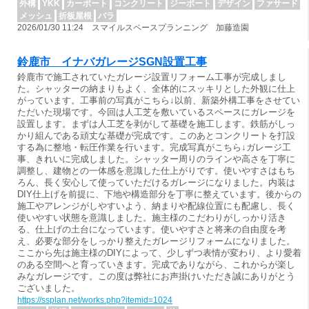
外構
YKK
カーポート
コンクリート
ジーポート
デザイン
ファサード
メッシュ
折板屋根
バラ
2026/01/30 11:24 スマイルスペースプランニング 加藤造園
鈴鹿市 イナバガレージSGN設置工事
鈴鹿市で施工されていたガレージ設置リフォーム工事が完成しまし
た。シャッターの納まりもよく、全体的にスッキリとした外観に仕上
がっています。工事前の写真がこちら↓以前、新築外構工事をさせてい
ただいた現場です。今回は人工芝を敷いているスペースにガレージを
設置します。まずは人工芝を剥がして基礎を施工します。鉄筋がしっ
かり組んである頑丈な基礎が完成です。このあとコンクリートを打設
する為に整地・転圧作業を行います。完成写真がこちら↓ガレージ工
事、きれいに完成しました。シャッター周りのラインや高さを丁寧に
調整し、建物との一体感を意識した仕上がりです。使いやすさはもち
ろん、長く安心して使っていただけるガレージになりました。内装は
DIY仕上げを前提に、下地や構造部分を丁寧に整えています。後からの
施工やアレンジがしやすいよう、納まりや配線位置にも配慮し、長く
使いやすい状態を意識しました。施主様のこだわりがしっかり活き
る、仕上げの土台になっています。使いやすさと将来の自由度を考
え、必要な部分をしっかり整えたガレージリフォームになりました。
ここから先は施主様のDIYによって、少しずつ表情が変わり、より愛着
のある空間へと育っていきます。完成でありながら、これからが楽し
みなガレージです。この度は弊社にお声掛けいただき誠にありがとう
ございました。
https://ssplan.net/works.php?itemid=1024