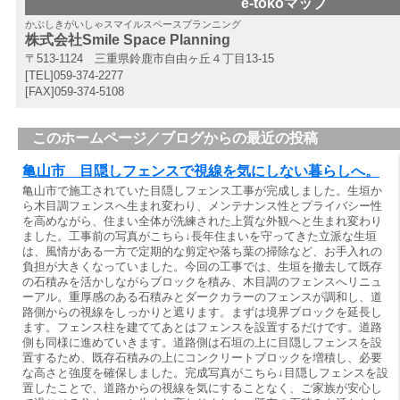
e-tokoマップ
かぶしきがいしゃスマイルスペースプランニング
株式会社Smile Space Planning
〒513-1124 三重県鈴鹿市自由ヶ丘４丁目13-15
[TEL]059-374-2277
[FAX]059-374-5108
このホームページ／ブログからの最近の投稿
亀山市 目隠しフェンスで視線を気にしない暮らしへ。
亀山市で施工されていた目隠しフェンス工事が完成しました。生垣か
ら木目調フェンスへ生まれ変わり、メンテナンス性とプライバシー性
を高めながら、住まい全体が洗練された上質な外観へと生まれ変わり
ました。工事前の写真がこちら↓長年住まいを守ってきた立派な生垣
は、風情がある一方で定期的な剪定や落ち葉の掃除など、お手入れの
負担が大きくなっていました。今回の工事では、生垣を撤去して既存
の石積みを活かしながらブロックを積み、木目調のフェンスへリニュ
ーアル。重厚感のある石積みとダークカラーのフェンスが調和し、道
路側からの視線をしっかりと遮ります。まずは境界ブロックを延長し
ます。フェンス柱を建ててあとはフェンスを設置するだけです。道路
側も同様に進めていきます。道路側は石垣の上に目隠しフェンスを設
置するため、既存石積みの上にコンクリートブロックを増積し、必要
な高さと強度を確保しました。完成写真がこちら↓目隠しフェンスを設
置したことで、道路からの視線を気にすることなく、ご家族が安心し