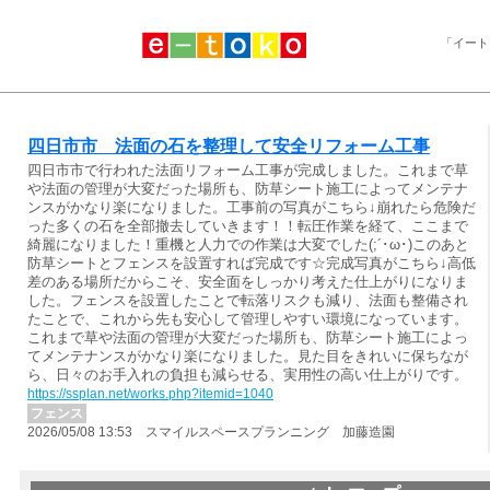
「イート
四日市市 法面の石を整理して安全リフォーム工事
四日市市で行われた法面リフォーム工事が完成しました。これまで草
や法面の管理が大変だった場所も、防草シート施工によってメンテナ
ンスがかなり楽になりました。工事前の写真がこちら↓崩れたら危険だ
った多くの石を全部撤去していきます！！転圧作業を経て、ここまで
綺麗になりました！重機と人力での作業は大変でした(;´･ω･)このあと
防草シートとフェンスを設置すれば完成です☆完成写真がこちら↓高低
差のある場所だからこそ、安全面をしっかり考えた仕上がりになりま
した。フェンスを設置したことで転落リスクも減り、法面も整備され
たことで、これから先も安心して管理しやすい環境になっています。
これまで草や法面の管理が大変だった場所も、防草シート施工によっ
てメンテナンスがかなり楽になりました。見た目をきれいに保ちなが
ら、日々のお手入れの負担も減らせる、実用性の高い仕上がりです。
https://ssplan.net/works.php?itemid=1040
フェンス
2026/05/08 13:53 スマイルスペースプランニング 加藤造園