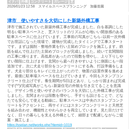
イナバ
外構
コンクリート
ガレージ
芝
2026/01/23 12:58 スマイルスペースプランニング 加藤造園
津市 使いやすさを大切にした新築外構工事
津市で施工されていた新築外構工事が完成しました。白を基調にした
明るい駐車スペースと、芝スリットのリズムが心地いい開放感のある
駐車スペースに仕上げています。工事前の写真がこちら↓以前一次外構
でお世話になった現場で、建物が完成したタイミングで工事スタート
です。まずは掘削・整地作業を行い土留めブロックを施工します。鉄
筋を組んで仕上げた土留めブロックが完成しました。続いて玄関階段
の工事に移ります。高低差があったので段数を増やし、上り下りしや
すい階段に仕上げます。玄関から庭へ行きやすいように側面にも一段
追加です。次に犬走り部分をコンクリートにする為、打設準備をしま
す。犬走り部分もキレイに仕上がったので、物置の設置作業を進めま
す。最後に駐車場スペースを仕上げていきます。今回もスタンプコン
クリート仕上げです。養生期間が5日ほどあり、しっかり固まれば完成
です(^^)/完成写真がこちら↓新築住宅の外観を引き立てることを意識
し、デザイン性と使いやすさのバランスを大切にした外構工事が完成
しました。玄関まわりは段数を増やし、手すりも設けることで、どな
たでも安心して使える動線に。駐車スペースは中央のスタンプコンク
リートをアクセントに、両サイドにはスタンプコンクリートと天然芝
を組み合わせ、機能性とやわらかさを両立しています。見た目だけで
なく、日々の暮らしを支える外構として、細部まで配慮しながらご提
案・施工しま…
https://ssplan.net/works.php?itemid=1019