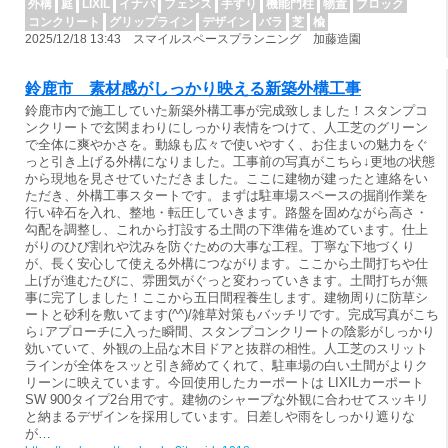
外構
庭
LIXIL
イナバ
フェンス
手すり
機能門柱
物置
ブロック
コンクリート
グリップライン
デザイン
バラ
芝
楡
2025/12/18 13:43 スマイルスペースプランニング 加藤造園
鈴鹿市 素材感がしっかり映える新築外構工事
鈴鹿市内で施工していた新築外構工事が完成致しました！スタンプコ
ンクリートで玄関まわりにしっかり表情をつけて、人工芝のグリーン
で全体に爽やかさを。動線も広々で使いやすく、お住まいの魅力をぐ
っと引き上げる外構になりました。工事前の写真がこちら↓更地の状態
から現地を見させていただきました。ここに建物が建ったと連絡をい
ただき、外構工事スタートです。まずは駐車場スペースの掘削作業を
行い砕石を入れ、整地・転圧していきます。路盤を固めながら高さ・
勾配を調整し、これから打設する土間の下準備を進めています。仕上
がりのひび割れや沈みを防ぐための大事な工程。丁寧な下地づくり
が、長く安心して使える外構につながります。ここから土間打ちや仕
上げが進むたびに、雰囲気がぐっと変わっていきます。土間打ちが無
事に完了しました！ここから五日間程養生します。建物周りに防草シ
ートと砂利を敷いてます(^^)/雑草対策もバッチリです。完成写真がこち
ら↓アプローチに入った瞬間、スタンプコンクリートの陰影がしっかり
効いていて、外観の上品な木目ドアと抜群の相性。人工芝のスリット
ラインが全体をスッと引き締めてくれて、駐車場の白い土間がよりク
リーンに映えています。今回使用したカーポートは LIXILカーポート
SW 900タイプ2台用です。建物のシャープな外観に合わせてスッキリ
と納まるデザインを採用しています。日差しや雨をしっかり遮りな
が…