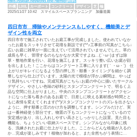
https://ssplan.net/works.php?itemid=1018
外構
LIXIL
カーポート
コンクリート
デザイン
芝
楡
2025/11/27 10:42 スマイルスペースプランニング 加藤造園
四日市市 掃除やメンテナンスもしやすく、機能美とデ
ザイン性を両立
四日市市で施工されていたお庭工事が完成しました。使われていなか
ったお庭をスッキリさせて花壇を新設です(^^♪工事前の写真がこちら↓
広いお庭に雑草が一面に生えていて活用されていませんでした。草の
成長も早く、管理するのもなかなか大変ですよね…(;´･ω･)まずは除
草・整地作業を行い、花壇を施工します。スッキリ整い広いお庭が顔
を出しました！ここからはコンクリート工事に入ります(｀・ω・´)ゞ仕
上がりがキレイになるよう型の押し方・順番・タイミングを細かく調
整しながら仕上げています。太陽の光で模様が浮かぶ瞬間は、やっぱ
り気持ちいいですね。完成写真がこちら↓お庭の中心に描いたサークル
デザイン。やさしい色味の砂利とスタンプコンクリートで、明るく上
品な空間に仕上がりました。中央のスタンプコンクリートがアクセン
トになった落ち着きのあるお庭で、日差しに映える素材感が時間とと
もに表情を変えてくれます(^^)/スタンプコンクリートのズレを出さない
ように、押す順番と圧のかけ方を調整してます。シンプルだけど、実
は一番神経使う部分です。物置の下もコンクリートになっているので
安定感があり、出し入れしやすい高さとしっかりした設置。見た目も
機能も、ちょうどいい収納スペースです。シンプルながら印象に残
る、洗練されたお庭に仕上がりました。ここからどんな植栽が入るの
か…完成が楽しみです！植物が加わると、また全然ちがう表情に…