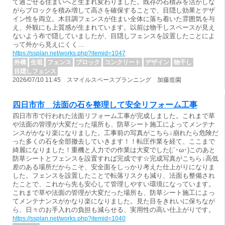
て過ごせる住まいへと生まれ変わりました。既存の石積みを活かしな
がらブロックを積み増して高さを確保することで、目隠し効果とデザ
イン性を両立。木目調フェンスが住まい全体に落ち着いた雰囲気を与
え、外観にも上質感が生まれています。以前は物干しスペースが見え
ないよう布で隠していましたが、目隠しフェンスを設置したことによ
って外から見えにくく…
https://ssplan.net/works.php?itemid=1047
外構
生垣
フェンス
ブロック
コンクリート
デザイン
物干し
目隠しフェンス
2026/07/10 11:45 スマイルスペースプランニング 加藤造園
四日市市 法面の石を整理して安全リフォーム工事
四日市市で行われた法面リフォーム工事が完成しました。これまで草
や法面の管理が大変だった場所も、防草シート施工によってメンテナ
ンスがかなり楽になりました。工事前の写真がこちら↓崩れたら危険だ
った多くの石を全部撤去していきます！！転圧作業を経て、ここまで
綺麗になりました！重機と人力での作業は大変でした(;´･ω･)このあと
防草シートとフェンスを設置すれば完成です☆完成写真がこちら↓高低
差のある場所だからこそ、安全面をしっかり考えた仕上がりになりま
した。フェンスを設置したことで転落リスクも減り、法面も整備され
たことで、これから先も安心して管理しやすい環境になっています。
これまで草や法面の管理が大変だった場所も、防草シート施工によっ
てメンテナンスがかなり楽になりました。見た目をきれいに保ちなが
ら、日々のお手入れの負担も減らせる、実用性の高い仕上がりです。
https://ssplan.net/works.php?itemid=1040