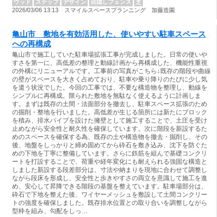
ウッド
ステップ
デザイン
目隠しフェンス
芝
2026/03/06 13:13 スマイルスペースプランニング 加藤造園
亀山市 敷地を有効活用した、使いやすい駐車スペース
への再構成
亀山市で施工していた駐車場拡張工事が完成しました。日常の使いや
すさを第一に、高低差の整理と動線計画から再構成した、機能性重視
の外構にリニューアルです。工事前の写真がこちら↓既存の階段や曲線
の壁がスペースを大きく占めており、駐車や乗り降りのたびに少し気
を遣う状況でした。今回の工事では、不要な構造物を整理し、動線を
シンプルに再構成。限られた敷地を無駄なく使えるように計画しま
す。まずは既存の土間・法面部分を撤去し、駐車スペース拡張のため
の掘削・整地を行いました。高低差が生じる箇所には新たにブロック
を積み、排水パイプを設けた擁壁として施工することで、土圧を受け
止めながら安全性と耐久性を確保しています。次に階段を新設するた
めのスペースを確保する為、既存の土や構造物を撤去・掘削し、その
後、地盤をしっかりと締め固めてから砕石を敷き込み、沈下を防ぐた
めの下地を丁寧に整備しています。さらに鉄筋を組んで基礎コンクリ
ートを打設することで、荷重や経年変化にも耐えられる強固な構造と
しました新設する段差部分は、寸法や納まりを現地に合わせて調整し
ながら段床を形成し、安全性と歩きやすさの両立を意識して施工を進
め、安心して昇降できる階段の基盤を整えています。駐車場部分は、
砕石で下地を整えた後、ワイヤーメッシュを敷設して土間コンクリー
トの強度を確保しました。既存排水位置との取り合いを調整しながら
型枠を組み、勾配をしっ…