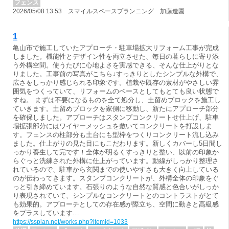
フェンス
2026/05/08 13:53 スマイルスペースプランニング 加藤造園
1
亀山市で施工していたアプローチ・駐車場拡大リフォーム工事が完成
しました。機能性とデザイン性を両立させた、毎日の暮らしに寄り添
う外構空間。使うたびに心地よさを実感できる、そんな仕上がりとな
りました。工事前の写真がこちら↓すっきりとしたシンプルな外構で、
広さをしっかり感じられる印象です。植栽や既存の素材がやさしい雰
囲気をつくっていて、リフォームのベースとしてもとても良い状態で
すね。 まずは不要になるものを全て処分し、土留めブロックを施工し
ていきます。土留めブロックを家側に移動し、新たにアプローチ部分
を確保しました。アプローチはスタンプコンクリートせ仕上げ、駐車
場拡張部分にはワイヤーメッシュを敷いてコンクリートを打設しま
す。フェンスの柱部分も土台にも型枠をつくりコンクリート流し込み
ました。仕上がりの見た目にもこだわります。新しくカバーし5日間し
っかり養生して完です！全体が明るくすっきりと整い、以前の印象か
らぐっと洗練された外構に仕上がっています。動線がしっかり整理さ
れているので、駐車から玄関までの使いやすさも大きく向上している
のが伝わってきます。スタンプコンクリートが、外構全体の印象をぐ
っと引き締めています。石張りのような自然な質感と色合いがしっか
り表現されていて、シンプルなコンクリートとのコントラストがとて
も効果的。アプローチとしての存在感が際立ち、空間に動きと高級感
をプラスしています…
https://ssplan.net/works.php?itemid=1033