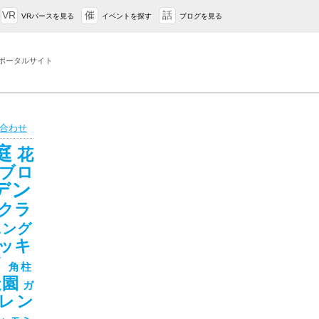
VR
催
話
VRパースを見る
イベントを探す
ブログを見る
ポータルサイト
合わせ
庭
花
ブロ
デン
クラ
ニング
ッキ
ド
角柱
造園
ガ
レン