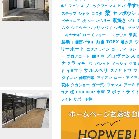
手す
ルミフェンス
ブロックフェンス
ヒバ
桑
ヤマボウシ
ステップ
シャラ
コスタ
素焼き
ペチュニア
桃
ジュンベリー
グミ
ムク
シモツケ
シャリンバイ
シラキ
ツツ
ユキヤナギ
ローズマリー
ユスラウメ
果実
TOEX
勝手口
側面パネル
灯籠
引き戸
リーポート
エクスライン
コーディ
セレ
プロヴァンス
ー
プログコート
開き戸
カツラ
イチョウ
パレット
メッシュ
クヌ
サルスベリ
キ
イヌマキ
スノキ
ビワ
マ
ダイコン
伸縮門扉
アイアン
ロートアイア
花鉢
タカショー
ガーデンフェンス
アーチ
スポットライ
コク
桜
EXTERIOR
車庫
ライト
サポート柱