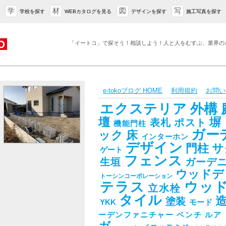
学
材
図
写
学校を探す
WEBカタログを見る
デザインを探す
施工写真を探す
「イートコ」で探そう！相談しよう！人と人をむすぶ、業界の
e-tokoブログ HOME
利用規約
お問い
エクステリア
外構
壇
塀
表札
ポスト
機能門柱
ガー
ック
床
インターホン
デザイン
門柱
サ
ゲート
フェンス
生垣
ガーデ
ウッドデ
トーシンコーポレーション
テラス
ウッ
立水栓
タイル
塗装
YKK
モード
ーデンファニチャー
ベンチ
ルア