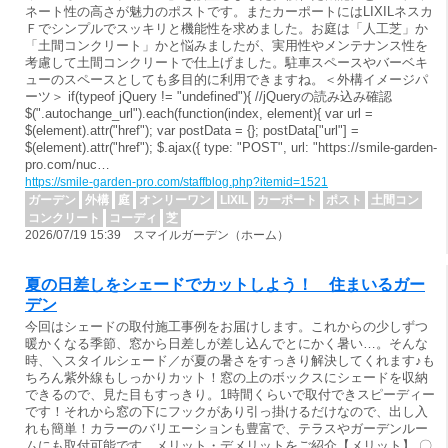
ネート性の高さが魅力のポストです。またカーポートにはLIXILネスカ
Ｆでシンプルでスッキリと機能性を求めました。お庭は「人工芝」か
「土間コンクリート」かと悩みましたが、実用性やメンテナンス性を
考慮して土間コンクリートで仕上げました。駐車スペースやバーベキ
ューのスペースとしても多目的に利用できますね。＜外構イメージパ
ーツ＞ if(typeof jQuery != "undefined"){ //jQueryの読み込み確認
$(".autochange_url").each(function(index, element){ var url =
$(element).attr("href"); var postData = {}; postData["url"] =
$(element).attr("href"); $.ajax({ type: "POST", url: "https://smile-garden-
pro.com/nuc…
https://smile-garden-pro.com/staffblog.php?itemid=1521
ガーデン
外構
庭
オンリーワン
LIXIL
カーポート
ポスト
土間コン
コンクリート
コーディ
芝
2026/07/19 15:39 スマイルガーデン（ホーム）
夏の日差しをシェードでカットしよう！ 住まいるガー
デン
今回はシェードの取付施工事例をお届けします。これからの少しずつ
暖かくなる季節、窓から日差しが差し込んでとにかく暑い…。そんな
時、＼スタイルシェード／が夏の暑さをすっきり解決してくれます♪も
ちろん紫外線もしっかりカット！窓の上のボックスにシェードを収納
できるので、見た目もすっきり。1時間くらいで取付できスピーディー
です！それから窓の下にフックがあり引っ掛けるだけなので、出し入
れも簡単！カラーのバリエーションも豊富で、テラスやガーデンルー
ムにも取付可能です。メリット・デメリットをご紹介【メリット】 〇