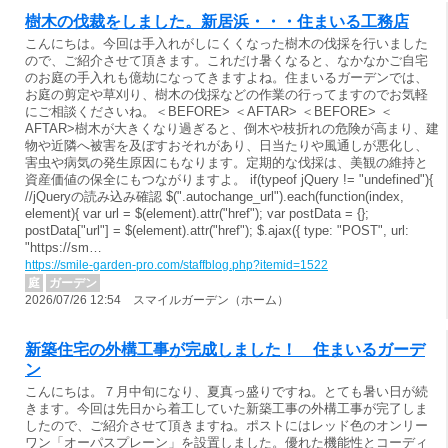
樹木の伐裁をしました。新居浜・・・住まいる工務店
こんにちは。今回は手入れがしにくくなった樹木の伐採を行いました
ので、ご紹介させて頂きます。これだけ暑くなると、なかなかご自宅
のお庭の手入れも億劫になってきますよね。住まいるガーデンでは、
お庭の剪定や草刈り、樹木の伐採などの作業の行ってますのでお気軽
にご相談くださいね。＜BEFORE> ＜AFTAR> ＜BEFORE> ＜
AFTAR>樹木が大きくなり過ぎると、倒木や枝折れの危険が高まり、建
物や近隣へ被害を及ぼすおそれがあり、日当たりや風通しが悪化し、
害虫や病気の発生原因にもなります。定期的な伐採は、美観の維持と
資産価値の保全にもつながりますよ。 if(typeof jQuery != "undefined"){
//jQueryの読み込み確認 $(".autochange_url").each(function(index,
element){ var url = $(element).attr("href"); var postData = {};
postData["url"] = $(element).attr("href"); $.ajax({ type: "POST", url:
"https://sm…
https://smile-garden-pro.com/staffblog.php?itemid=1522
庭
ガーデン
2026/07/26 12:54 スマイルガーデン（ホーム）
新築住宅の外構工事が完成しました！ 住まいるガーデ
ン
こんにちは。７月中旬になり、夏真っ盛りですね。とても暑い日が続
きます。今回は先日から着工していた新築工事の外構工事が完了しま
したので、ご紹介させて頂きますね。ポストにはレッド色のオンリー
ワン「オーパスプレーン」を設置しました。優れた機能性とコーディ