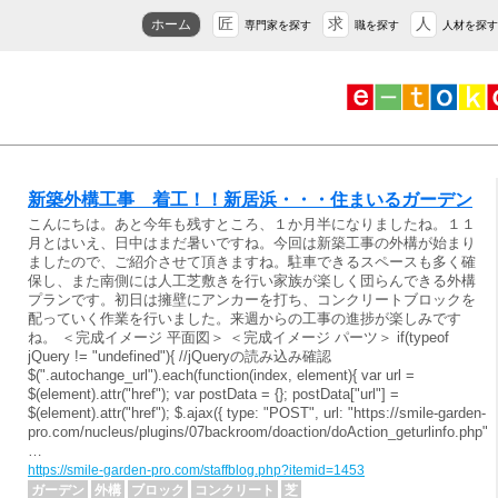
匠
求
人
ホーム
専門家を探す
職を探す
人材を探す
新築外構工事 着工！！新居浜・・・住まいるガーデン
こんにちは。あと今年も残すところ、１か月半になりましたね。１１
月とはいえ、日中はまだ暑いですね。今回は新築工事の外構が始まり
ましたので、ご紹介させて頂きますね。駐車できるスペースも多く確
保し、また南側には人工芝敷きを行い家族が楽しく団らんできる外構
プランです。初日は擁壁にアンカーを打ち、コンクリートブロックを
配っていく作業を行いました。来週からの工事の進捗が楽しみです
ね。 ＜完成イメージ 平面図＞ ＜完成イメージ パーツ＞ if(typeof
jQuery != "undefined"){ //jQueryの読み込み確認
$(".autochange_url").each(function(index, element){ var url =
$(element).attr("href"); var postData = {}; postData["url"] =
$(element).attr("href"); $.ajax({ type: "POST", url: "https://smile-garden-
pro.com/nucleus/plugins/07backroom/doaction/doAction_geturlinfo.php",
…
https://smile-garden-pro.com/staffblog.php?itemid=1453
ガーデン
外構
ブロック
コンクリート
芝