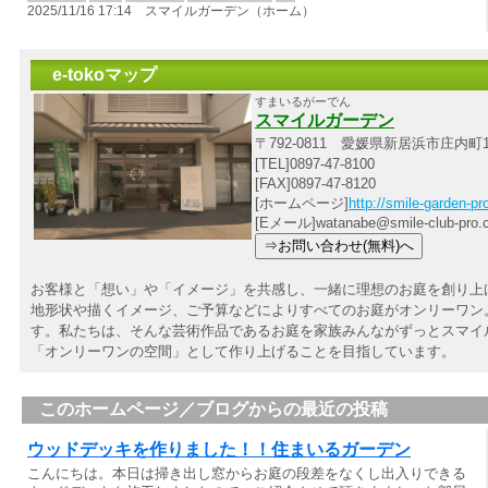
2025/11/16 17:14 スマイルガーデン（ホーム）
e-tokoマップ
すまいるがーでん
スマイルガーデン
〒792-0811 愛媛県新居浜市庄内町1
[TEL]0897-47-8100
[FAX]0897-47-8120
[ホームページ]
http://smile-garden-p
[Eメール]watanabe@smile-club-pro.
お客様と「想い」や「イメージ」を共感し、一緒に理想のお庭を創り上
地形状や描くイメージ、ご予算などによりすべてのお庭がオンリーワン。
す。私たちは、そんな芸術作品であるお庭を家族みんながずっとスマイ
「オンリーワンの空間」として作り上げることを目指しています。
このホームページ／ブログからの最近の投稿
ウッドデッキを作りました！！住まいるガーデン
こんにちは。本日は掃き出し窓からお庭の段差をなくし出入りできる