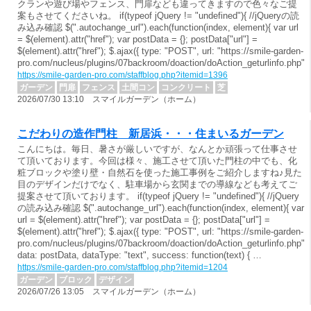
クランや遊び場やフェンス、門扉なども違ってきますので色々なご提
案もさせてくださいね。 if(typeof jQuery != "undefined"){ //jQueryの読
み込み確認 $(".autochange_url").each(function(index, element){ var url
= $(element).attr("href"); var postData = {}; postData["url"] =
$(element).attr("href"); $.ajax({ type: "POST", url: "https://smile-garden-
pro.com/nucleus/plugins/07backroom/doaction/doAction_geturlinfo.php"
https://smile-garden-pro.com/staffblog.php?itemid=1396
ガーデン
門扉
フェンス
土間コン
コンクリート
芝
2026/07/30 13:10 スマイルガーデン（ホーム）
こだわりの造作門柱 新居浜・・・住まいるガーデン
こんにちは。毎日、暑さが厳しいですが、なんとか頑張って仕事させ
て頂いております。今回は様々、施工させて頂いた門柱の中でも、化
粧ブロックや塗り壁・自然石を使った施工事例をご紹介しますね♪見た
目のデザインだけでなく、駐車場から玄関までの導線なども考えてご
提案させて頂いております。 if(typeof jQuery != "undefined"){ //jQuery
の読み込み確認 $(".autochange_url").each(function(index, element){ var
url = $(element).attr("href"); var postData = {}; postData["url"] =
$(element).attr("href"); $.ajax({ type: "POST", url: "https://smile-garden-
pro.com/nucleus/plugins/07backroom/doaction/doAction_geturlinfo.php",
data: postData, dataType: "text", success: function(text) { …
https://smile-garden-pro.com/staffblog.php?itemid=1204
ガーデン
ブロック
デザイン
2026/07/26 13:05 スマイルガーデン（ホーム）