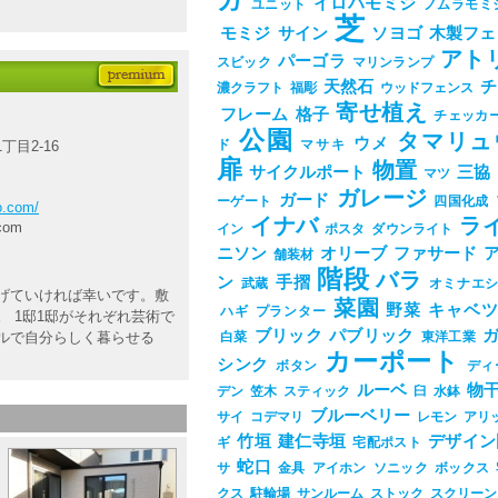
ガ
イロハモミジ
ユニット
ノムラモミ
芝
モミジ
サイン
ソヨゴ
木製フェ
アト
パーゴラ
スビック
マリンランプ
天然石
チ
濃クラフト
福彫
ウッドフェンス
寄せ植え
フレーム
格子
チェッカ
公園
タマリュ
ウメ
ド
マサキ
丁目2-16
扉
物置
サイクルポート
三協
マツ
ガレージ
ガード
ーゲート
四国化成
ro.com/
イナバ
ラ
com
イン
ポスタ
ダウンライト
ニソン
オリーブ
ファサード
舗装材
階段
バラ
ン
手摺
武蔵
オミナエ
げていければ幸いです。敷
菜園
野菜
キャベ
ハギ
プランター
 1邸1邸がそれぞれ芸術で
ブリック
パブリック
ルで自分らしく暮らせる
白菜
東洋工業
カーポート
シンク
ボタン
ディ
ルーベ
物
デン
笠木
スティック
臼
水鉢
ブルーベリー
サイ
コデマリ
レモン
アリ
竹垣
建仁寺垣
デザイン
ギ
宅配ポスト
蛇口
サ
金具
アイホン
ソニック
ボックス
クス
駐輪場
サンルーム
ストック
スクリーン