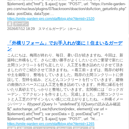
$(element).attr("href"); $.ajax({ type: "POST", url: "https://smile-garden-
pro.com/nucleus/plugins/07backroom/doaction/doAction_geturlinfo.php",
data: postData, dataType:…
https://smile-garden-pro.com/staffblog.php?itemid=1520
庭
ガーデン
2026/07/12 18:29 スマイルガーデン（ホーム）
「外構リフォーム」でお手入れが楽に！住まいるガーデ
ン
こんにちは。梅雨が終わり、毎日、暑い日が続きますね。今回は、新
築時に外構をして、さらに使い勝手がよくしたいとのご要望で新たに
土間コンクリ―トを打ち足したり、人工芝を敷き詰めたりさせて頂き
ましたのでご紹介させて頂きますね。＜着工前＞まずは、既存の砂利
や土を鋤取り、整地をしていきました。既存の土間コンクリ―トに併
設して、型枠を組み、どんどんコンクリートを打っていきます。建物
の南側のスペースには人工芝を敷き詰めていきます。外周に縁石を付
いたり真砂土でしっかりと整地していきます。玄関横には「ロックガ
ーデン」でアクセントを作りました。完成しました。土間コンクリー
トと人工芝のデザインもいい感じに仕上がりましたね。＜外構イメー
ジパーツ＞ if(typeof jQuery != "undefined"){ //jQueryの読み込み確認
$(".autochange_url").each(function(index, element){ var url =
$(element).attr("href"); var postData = {}; postData["url"] =
$(element).attr("href"); $.ajax({ type: "POST", url: "ht…
https://smile-garden-pro.com/staffblog.php?itemid=1265