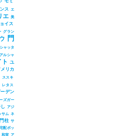
モミ
ジ
ンス
エ
リエ
美
ョイス
ー
グラン
門
ウ
シャッタ
アルシャ
イト
ユ
アメリカ
シ
ススキ
ツ
レタス
ガーデン
ーズガー
干し
アジ
ッサム
ネ
門柱
サ
宅配ボッ
和室
ア