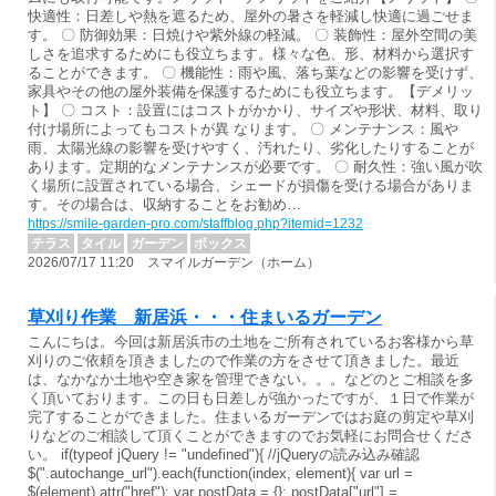
快適性：日差しや熱を遮るため、屋外の暑さを軽減し快適に過ごせま
す。 〇 防御効果：日焼けや紫外線の軽減。 〇 装飾性：屋外空間の美
しさを追求するためにも役立ちます。様々な色、形、材料から選択す
ることができます。 〇 機能性：雨や風、落ち葉などの影響を受けず、
家具やその他の屋外装備を保護するためにも役立ちます。【デメリッ
ト】 〇 コスト：設置にはコストがかかり、サイズや形状、材料、取り
付け場所によってもコストが異 なります。 〇 メンテナンス：風や
雨、太陽光線の影響を受けやすく、汚れたり、劣化したりすることが
あります。定期的なメンテナンスが必要です。 〇 耐久性：強い風が吹
く場所に設置されている場合、シェードが損傷を受ける場合がありま
す。その場合は、収納することをお勧め…
https://smile-garden-pro.com/staffblog.php?itemid=1232
テラス
タイル
ガーデン
ボックス
2026/07/17 11:20 スマイルガーデン（ホーム）
草刈り作業 新居浜・・・住まいるガーデン
こんにちは。今回は新居浜市の土地をご所有されているお客様から草
刈りのご依頼を頂きましたので作業の方をさせて頂きました。最近
は、なかなか土地や空き家を管理できない。。。などのとご相談を多
く頂いております。この日も日差しが強かったですが、１日で作業が
完了することができました。住まいるガーデンではお庭の剪定や草刈
りなどのご相談して頂くことができますのでお気軽にお問合せくださ
い。 if(typeof jQuery != "undefined"){ //jQueryの読み込み確認
$(".autochange_url").each(function(index, element){ var url =
$(element).attr("href"); var postData = {}; postData["url"] =