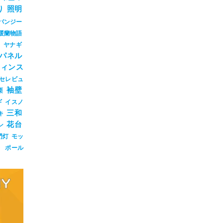
り
照明
パンジー
暖蘭物語
ジ
ヤナギ
パネル
ウィンス
セレビュ
袖壁
栗
ギ
イスノ
三和
キ
花台
ン
門灯
モッ
ト
ポール