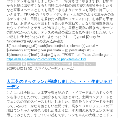
ウッドデッキを施工しましたので、ご紹介させて頂きますね。お部屋
からお庭に出やすくなると同時にお子様の遊び場や洗濯物を干したり
など家事スペースとしても活用できるようにテラスも同時に施工して
いきます。YKKAPの『リウッドデッキ』・天然木のような温かみのあ
るデッキです。目隠しを兼ねた木目調のフェンスには、お布団も干せ
ますね。お客さんと何回も打ち合わせを重ねて、かなり実用性を兼ね
たウッドデッキとテラスが出来ました。屋根と既存の掃き出しサッシ
の間がなかったため、テラスの商品の選定にも気を使いましたが、い
い感じに仕上がったので、よかったです。 if(typeof jQuery !=
"undefined"){ //jQueryの読み込み確認
$(".autochange_url").each(function(index, element){ var url =
$(element).attr("href"); var postData = {}; postData["url"] =
$(element).attr("href"); $.ajax({ type: "POST", url: "https://smile-gar…
https://smile-garden-pro.com/staffblog.php?itemid=1199
ガーデン
庭
YKK
フェンス
ウッドデッキ
テラス
ウッド
2026/08/02 12:52 スマイルガーデン（ホーム）
人工芝のドックランが完成しました。・・・住まいるガ
ーデン
こんにちは今回は、人工芝を敷き詰めて、トイプードル用のドックラ
ンを作りましたので、ご紹介させて頂きますね。土間コンクリートと
フェンスの間のスペースを利用しました。僕自身もトイプードルを飼
っているので、かなり羨ましい空間です。高さ１８００フェンスの下
場はワンちゃんが景色も楽しめるように、すき間のあるフェンスを採
用してみました。すごくいい感じです。ワンちゃんの犬種ごとにドッ