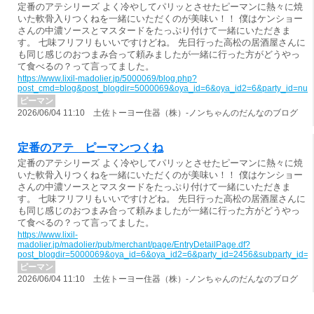
定番のアテシリーズ よく冷やしてパリッとさせたピーマンに熱々に焼
いた軟骨入りつくねを一緒にいただくのが美味い！！ 僕はケンショー
さんの中濃ソースとマスタードをたっぷり付けて一緒にいただきま
す。 七味フリフリもいいですけどね。 先日行った高松の居酒屋さんに
も同じ感じのおつまみ合って頼みましたが一緒に行った方がどうやっ
て食べるの？って言ってました。
https://www.lixil-madolier.jp/5000069/blog.php?
post_cmd=blog&post_blogdir=5000069&oya_id=6&oya_id2=6&party_id=nul
ピーマン
2026/06/04 11:10 土佐トーヨー住器（株）-ノンちゃんのだんなのブログ
定番のアテ ピーマンつくね
定番のアテシリーズ よく冷やしてパリッとさせたピーマンに熱々に焼
いた軟骨入りつくねを一緒にいただくのが美味い！！ 僕はケンショー
さんの中濃ソースとマスタードをたっぷり付けて一緒にいただきま
す。 七味フリフリもいいですけどね。 先日行った高松の居酒屋さんに
も同じ感じのおつまみ合って頼みましたが一緒に行った方がどうやっ
て食べるの？って言ってました。
https://www.lixil-
madolier.jp/madolier/pub/merchant/page/EntryDetailPage.df?
post_blogdir=5000069&oya_id=6&oya_id2=6&party_id=2456&subparty_id=
ピーマン
2026/06/04 11:10 土佐トーヨー住器（株）-ノンちゃんのだんなのブログ