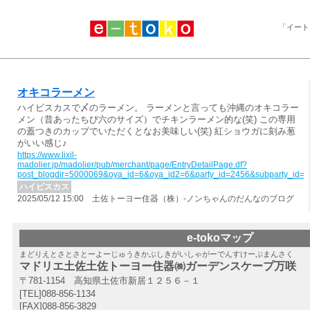
「イート
オキコラーメン
ハイビスカスで〆のラーメン。 ラーメンと言っても沖縄のオキコラー
メン（昔あったちび六のサイズ）でチキンラーメン的な(笑) この専用
の蓋つきのカップでいただくとなお美味しい(笑) 紅ショウガに刻み葱
がいい感じ♪
https://www.lixil-
madolier.jp/madolier/pub/merchant/page/EntryDetailPage.df?
post_blogdir=5000069&oya_id=6&oya_id2=6&party_id=2456&subparty_id=
ハイビスカス
2025/05/12 15:00 土佐トーヨー住器（株）-ノンちゃんのだんなのブログ
e-tokoマップ
まどりえとさとさとーよーじゅうきかぶしきがいしゃがーでんすけーぷまんさく
マドリエ土佐土佐トーヨー住器㈱ガーデンスケープ万咲
〒781-1154 高知県土佐市新居１２５６－１
[TEL]088-856-1134
[FAX]088-856-3829