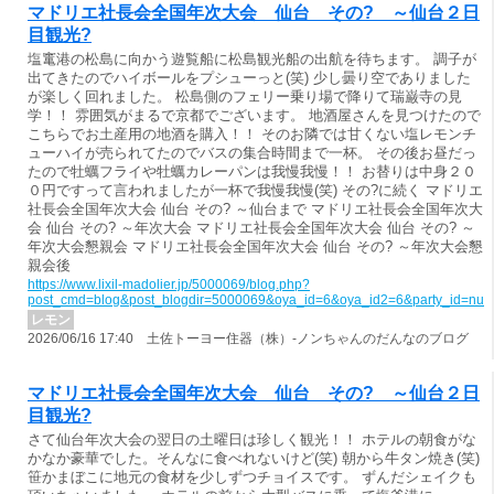
マドリエ社長会全国年次大会 仙台 その? ～仙台２日
目観光?
塩竃港の松島に向かう遊覧船に松島観光船の出航を待ちます。 調子が
出てきたのでハイボールをプシューっと(笑) 少し曇り空でありました
が楽しく回れました。 松島側のフェリー乗り場で降りて瑞巌寺の見
学！！ 雰囲気がまるで京都でございます。 地酒屋さんを見つけたので
こちらでお土産用の地酒を購入！！ そのお隣では甘くない塩レモンチ
ューハイが売られてたのでバスの集合時間まで一杯。 その後お昼だっ
たので牡蠣フライや牡蠣カレーパンは我慢我慢！！ お替りは中身２０
０円ですって言われましたが一杯で我慢我慢(笑) その?に続く マドリエ
社長会全国年次大会 仙台 その? ～仙台まで マドリエ社長会全国年次大
会 仙台 その? ～年次大会 マドリエ社長会全国年次大会 仙台 その? ～
年次大会懇親会 マドリエ社長会全国年次大会 仙台 その? ～年次大会懇
親会後
https://www.lixil-madolier.jp/5000069/blog.php?
post_cmd=blog&post_blogdir=5000069&oya_id=6&oya_id2=6&party_id=nul
レモン
2026/06/16 17:40 土佐トーヨー住器（株）-ノンちゃんのだんなのブログ
マドリエ社長会全国年次大会 仙台 その? ～仙台２日
目観光?
さて仙台年次大会の翌日の土曜日は珍しく観光！！ ホテルの朝食がな
かなか豪華でした。そんなに食べれないけど(笑) 朝から牛タン焼き(笑)
笹かまぼこに地元の食材を少しずつチョイスです。 ずんだシェイクも