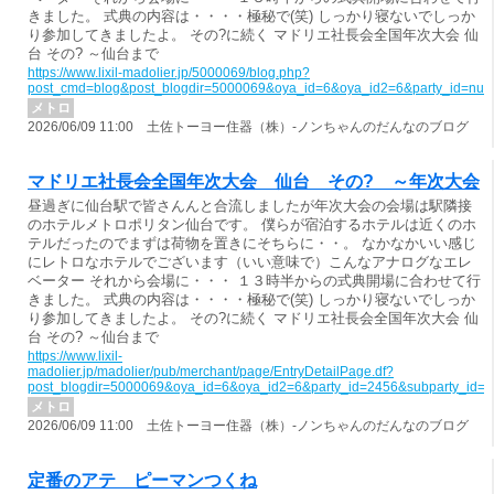
きました。 式典の内容は・・・・極秘で(笑) しっかり寝ないでしっか
り参加してきましたよ。 その?に続く マドリエ社長会全国年次大会 仙
台 その? ～仙台まで
https://www.lixil-madolier.jp/5000069/blog.php?
post_cmd=blog&post_blogdir=5000069&oya_id=6&oya_id2=6&party_id=nul
メトロ
2026/06/09 11:00 土佐トーヨー住器（株）-ノンちゃんのだんなのブログ
マドリエ社長会全国年次大会 仙台 その? ～年次大会
昼過ぎに仙台駅で皆さんんと合流しましたが年次大会の会場は駅隣接
のホテルメトロポリタン仙台です。 僕らが宿泊するホテルは近くのホ
テルだったのでまずは荷物を置きにそちらに・・。 なかなかいい感じ
にレトロなホテルでございます（いい意味で）こんなアナログなエレ
ベーター それから会場に・・・ １３時半からの式典開場に合わせて行
きました。 式典の内容は・・・・極秘で(笑) しっかり寝ないでしっか
り参加してきましたよ。 その?に続く マドリエ社長会全国年次大会 仙
台 その? ～仙台まで
https://www.lixil-
madolier.jp/madolier/pub/merchant/page/EntryDetailPage.df?
post_blogdir=5000069&oya_id=6&oya_id2=6&party_id=2456&subparty_id=
メトロ
2026/06/09 11:00 土佐トーヨー住器（株）-ノンちゃんのだんなのブログ
定番のアテ ピーマンつくね