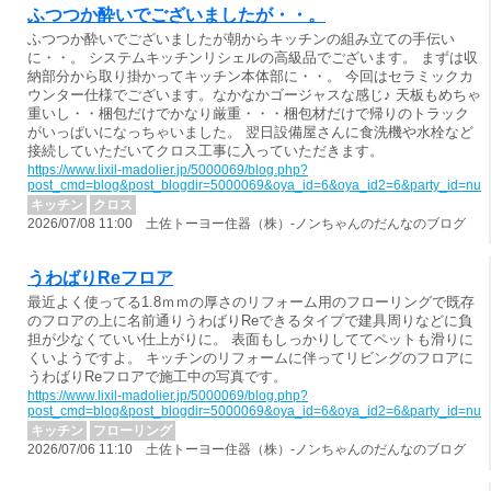
ふつつか酔いでございましたが・・。
ふつつか酔いでございましたが朝からキッチンの組み立ての手伝い
に・・。 システムキッチンリシェルの高級品でございます。 まずは収
納部分から取り掛かってキッチン本体部に・・。 今回はセラミックカ
ウンター仕様でございます。なかなかゴージャスな感じ♪ 天板もめちゃ
重いし・・梱包だけでかなり厳重・・・梱包材だけで帰りのトラック
がいっぱいになっちゃいました。 翌日設備屋さんに食洗機や水栓など
接続していただいてクロス工事に入っていただきます。
https://www.lixil-madolier.jp/5000069/blog.php?
post_cmd=blog&post_blogdir=5000069&oya_id=6&oya_id2=6&party_id=nul
キッチン
クロス
2026/07/08 11:00 土佐トーヨー住器（株）-ノンちゃんのだんなのブログ
うわばりReフロア
最近よく使ってる1.8ｍｍの厚さのリフォーム用のフローリングで既存
のフロアの上に名前通りうわばりReできるタイプで建具周りなどに負
担が少なくていい仕上がりに。 表面もしっかりしててペットも滑りに
くいようですよ。 キッチンのリフォームに伴ってリビングのフロアに
うわばりReフロアで施工中の写真です。
https://www.lixil-madolier.jp/5000069/blog.php?
post_cmd=blog&post_blogdir=5000069&oya_id=6&oya_id2=6&party_id=nul
キッチン
フローリング
2026/07/06 11:10 土佐トーヨー住器（株）-ノンちゃんのだんなのブログ