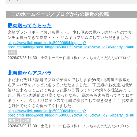
このホームページ／ブログからの最近の投稿
豚肉送ってもらった
宮崎ブランドポークおいも豚・・。 少し厚めの豚バラ肉だったのでサ
ンチェ買ってきて巻巻・・・ サムギョプサムにしていただきました。
https://www.lixil-madolier.jp/5000069/blog.php?
post_cmd=blog&post_blogdir=5000069&oya_id=6&oya_id2=6&party_id=nul
バラ
2026/07/23 14:30 土佐トーヨー住器（株）-ノンちゃんのだんなのブログ
北海道からアスパラ
まだまだ先月の話題でブログが進んでおりますが(笑) 北海道の親戚か
らアスパラをいっぱい送っていただきました。 丁度娘のお友達夫婦が
泊りに来るってことでちょっと豚バラ買ってきて串焼きを仕込みまし
た。 豚バラ肉以前より高くなったなあ。 鶏のもも肉も買ってきてねぎ
まも・・。 久しぶりにテラスで七輪に炭おこして焼き焼き！！ お友達
も好評でたくさん食べてくれました。
https://www.lixil-madolier.jp/5000069/blog.php?
post_cmd=blog&post_blogdir=5000069&oya_id=6&oya_id2=6&party_id=nul
テラス
バラ
2026/07/09 11:30 土佐トーヨー住器（株）-ノンちゃんのだんなのブログ