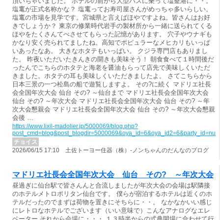
頂いちゃいました。 ホテルの前から大型バスに乗って塩釜港に・・。
塩竃が正式名称かな？ 塩竃ってお寿司屋さんがめっちゃ多いらしい。
塩竃の市場を見学です。宮城県と言えばほやですよね。皆さんはお好
きでしょうか？ 東京の修業時代岩手の製材所から一緒に送られてくる
ほやをたくさんてべさせてもらった記憶があります。 穴子やウナギも
かなり安く売られてましたね。高知でポピュラーなメヒカリもいっぱ
いあったなあ。 大きなホタテもいっぱい。 クジラ専門店もありまし
た。 昨夜いただいたきんきの開きも美味そう！ 朝食食べて１時間後だ
ったんでこちらのホタテと海老を醤油もらって店先で美味しくいただ
きました。ホタテの耳も美味しくいただきましたよ。 さてこちらから
日本三景の一つ松島の船で遊覧しますよ。 その?に続く マドリエ社長
会全国年次大会 仙台 その? ～仙台まで マドリエ社長会全国年次大会
仙台 その? ～年次大会 マドリエ社長会全国年次大会 仙台 その? ～年
次大会懇親会 マドリエ社長会全国年次大会 仙台 その? ～年次大会懇親
会後 …
https://www.lixil-madolier.jp/5000069/blog.php?
post_cmd=blog&post_blogdir=5000069&oya_id=6&oya_id2=6&party_id=nul
チョイス
2026/06/15 17:10 土佐トーヨー住器（株）-ノンちゃんのだんなのブログ
マドリエ社長会全国年次大会 仙台 その? ～年次大会
昼過ぎに仙台駅で皆さんんと合流しましたが年次大会の会場は駅隣接
のホテルメトロポリタン仙台です。 僕らが宿泊するホテルは近くのホ
テルだったのでまずは荷物を置きにそちらに・・。 なかなかいい感じ
にレトロなホテルでございます（いい意味で）こんなアナログなエレ
ベーター それから会場に・・・ １３時半からの式典開場に合わせて行