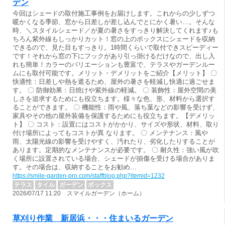
デン
今回はシェードの取付施工事例をお届けします。これからの少しずつ
暖かくなる季節、窓から日差しが差し込んでとにかく暑い…。そんな
時、＼スタイルシェード／が夏の暑さをすっきり解決してくれます♪も
ちろん紫外線もしっかりカット！窓の上のボックスにシェードを収納
できるので、見た目もすっきり。1時間くらいで取付できスピーディー
です！それから窓の下にフックがあり引っ掛けるだけなので、出し入
れも簡単！カラーのバリエーションも豊富で、テラスやガーデンルー
ムにも取付可能です。メリット・デメリットをご紹介【メリット】 〇
快適性：日差しや熱を遮るため、屋外の暑さを軽減し快適に過ごせま
す。 〇 防御効果：日焼けや紫外線の軽減。 〇 装飾性：屋外空間の美
しさを追求するためにも役立ちます。様々な色、形、材料から選択す
ることができます。 〇 機能性：雨や風、落ち葉などの影響を受けず、
家具やその他の屋外装備を保護するためにも役立ちます。【デメリッ
ト】 〇 コスト：設置にはコストがかかり、サイズや形状、材料、取り
付け場所によってもコストが異 なります。 〇 メンテナンス：風や
雨、太陽光線の影響を受けやすく、汚れたり、劣化したりすることが
あります。定期的なメンテナンスが必要です。 〇 耐久性：強い風が吹
く場所に設置されている場合、シェードが損傷を受ける場合がありま
す。その場合は、収納することをお勧め…
https://smile-garden-pro.com/staffblog.php?itemid=1232
テラス
タイル
ガーデン
ボックス
2026/07/17 11:20 スマイルガーデン（ホーム）
草刈り作業 新居浜・・・住まいるガーデン