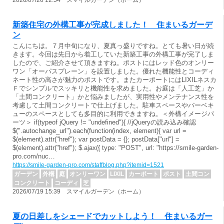
2026/07/26 12:54 スマイルガーデン（ホーム）
新築住宅の外構工事が完成しました！ 住まいるガーデ
ン
こんにちは。７月中旬になり、夏真っ盛りですね。とても暑い日が続
きます。今回は先日から着工していた新築工事の外構工事が完了しま
したので、ご紹介させて頂きますね。ポストにはレッド色のオンリー
ワン「オーパスプレーン」を設置しました。優れた機能性とコーディ
ネート性の高さが魅力のポストです。またカーポートにはLIXILネスカ
Ｆでシンプルでスッキリと機能性を求めました。お庭は「人工芝」か
「土間コンクリート」かと悩みましたが、実用性やメンテナンス性を
考慮して土間コンクリートで仕上げました。駐車スペースやバーベキ
ューのスペースとしても多目的に利用できますね。＜外構イメージパ
ーツ＞ if(typeof jQuery != "undefined"){ //jQueryの読み込み確認
$(".autochange_url").each(function(index, element){ var url =
$(element).attr("href"); var postData = {}; postData["url"] =
$(element).attr("href"); $.ajax({ type: "POST", url: "https://smile-garden-
pro.com/nuc…
https://smile-garden-pro.com/staffblog.php?itemid=1521
ガーデン
外構
庭
オンリーワン
LIXIL
カーポート
ポスト
土間コン
コンクリート
コーディ
芝
2026/07/19 15:39 スマイルガーデン（ホーム）
夏の日差しをシェードでカットしよう！ 住まいるガー