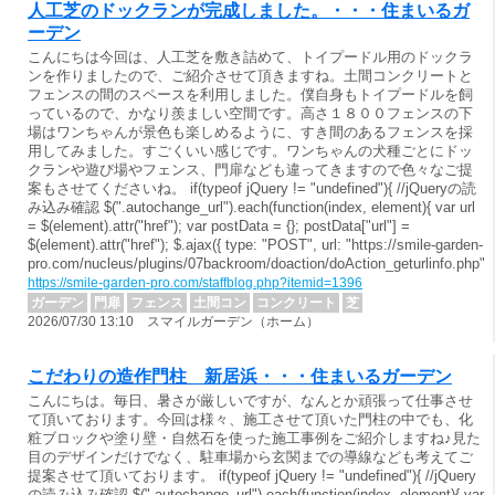
人工芝のドックランが完成しました。・・・住まいるガ
ーデン
こんにちは今回は、人工芝を敷き詰めて、トイプードル用のドックラ
ンを作りましたので、ご紹介させて頂きますね。土間コンクリートと
フェンスの間のスペースを利用しました。僕自身もトイプードルを飼
っているので、かなり羨ましい空間です。高さ１８００フェンスの下
場はワンちゃんが景色も楽しめるように、すき間のあるフェンスを採
用してみました。すごくいい感じです。ワンちゃんの犬種ごとにドッ
クランや遊び場やフェンス、門扉なども違ってきますので色々なご提
案もさせてくださいね。 if(typeof jQuery != "undefined"){ //jQueryの読
み込み確認 $(".autochange_url").each(function(index, element){ var url
= $(element).attr("href"); var postData = {}; postData["url"] =
$(element).attr("href"); $.ajax({ type: "POST", url: "https://smile-garden-
pro.com/nucleus/plugins/07backroom/doaction/doAction_geturlinfo.php"
https://smile-garden-pro.com/staffblog.php?itemid=1396
ガーデン
門扉
フェンス
土間コン
コンクリート
芝
2026/07/30 13:10 スマイルガーデン（ホーム）
こだわりの造作門柱 新居浜・・・住まいるガーデン
こんにちは。毎日、暑さが厳しいですが、なんとか頑張って仕事させ
て頂いております。今回は様々、施工させて頂いた門柱の中でも、化
粧ブロックや塗り壁・自然石を使った施工事例をご紹介しますね♪見た
目のデザインだけでなく、駐車場から玄関までの導線なども考えてご
提案させて頂いております。 if(typeof jQuery != "undefined"){ //jQuery
の読み込み確認 $(".autochange_url").each(function(index, element){ var