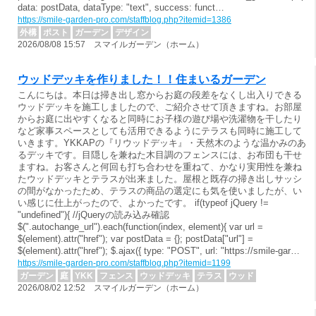
data: postData, dataType: "text", success: funct…
https://smile-garden-pro.com/staffblog.php?itemid=1386
外構
ポスト
ガーデン
デザイン
2026/08/08 15:57 スマイルガーデン（ホーム）
ウッドデッキを作りました！！住まいるガーデン
こんにちは。本日は掃き出し窓からお庭の段差をなくし出入りできる
ウッドデッキを施工しましたので、ご紹介させて頂きますね。お部屋
からお庭に出やすくなると同時にお子様の遊び場や洗濯物を干したり
など家事スペースとしても活用できるようにテラスも同時に施工して
いきます。YKKAPの『リウッドデッキ』・天然木のような温かみのあ
るデッキです。目隠しを兼ねた木目調のフェンスには、お布団も干せ
ますね。お客さんと何回も打ち合わせを重ねて、かなり実用性を兼ね
たウッドデッキとテラスが出来ました。屋根と既存の掃き出しサッシ
の間がなかったため、テラスの商品の選定にも気を使いましたが、い
い感じに仕上がったので、よかったです。 if(typeof jQuery !=
"undefined"){ //jQueryの読み込み確認
$(".autochange_url").each(function(index, element){ var url =
$(element).attr("href"); var postData = {}; postData["url"] =
$(element).attr("href"); $.ajax({ type: "POST", url: "https://smile-gar…
https://smile-garden-pro.com/staffblog.php?itemid=1199
ガーデン
庭
YKK
フェンス
ウッドデッキ
テラス
ウッド
2026/08/02 12:52 スマイルガーデン（ホーム）