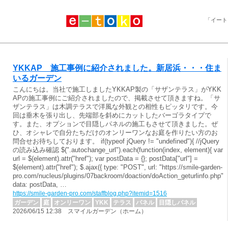
「イート
YKKAP 施工事例に紹介されました。新居浜・・・住ま
いるガーデン
こんにちは。当社で施工しましたYKKAP製の「サザンテラス」がYKK
APの施工事例にご紹介されましたので、掲載させて頂きますね。「サ
ザンテラス」は木調テラスで洋風な外観との相性もピッタリです。今
回は垂木を張り出し、先端部を斜めにカットしたバーゴラタイプで
す。また、オプションで目隠しパネルの施工もさせて頂きました。ぜ
ひ、オシャレで自分たちだけのオンリーワンなお庭を作りたい方のお
問合せお待ちしております。 if(typeof jQuery != "undefined"){ //jQuery
の読み込み確認 $(".autochange_url").each(function(index, element){ var
url = $(element).attr("href"); var postData = {}; postData["url"] =
$(element).attr("href"); $.ajax({ type: "POST", url: "https://smile-garden-
pro.com/nucleus/plugins/07backroom/doaction/doAction_geturlinfo.php",
data: postData, …
https://smile-garden-pro.com/staffblog.php?itemid=1516
ガーデン
庭
オンリーワン
YKK
テラス
パネル
目隠しパネル
2026/06/15 12:38 スマイルガーデン（ホーム）