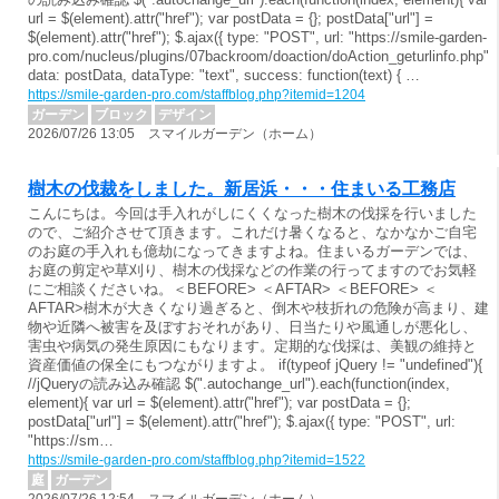
url = $(element).attr("href"); var postData = {}; postData["url"] =
$(element).attr("href"); $.ajax({ type: "POST", url: "https://smile-garden-
pro.com/nucleus/plugins/07backroom/doaction/doAction_geturlinfo.php",
data: postData, dataType: "text", success: function(text) { …
https://smile-garden-pro.com/staffblog.php?itemid=1204
ガーデン
ブロック
デザイン
2026/07/26 13:05 スマイルガーデン（ホーム）
樹木の伐裁をしました。新居浜・・・住まいる工務店
こんにちは。今回は手入れがしにくくなった樹木の伐採を行いました
ので、ご紹介させて頂きます。これだけ暑くなると、なかなかご自宅
のお庭の手入れも億劫になってきますよね。住まいるガーデンでは、
お庭の剪定や草刈り、樹木の伐採などの作業の行ってますのでお気軽
にご相談くださいね。＜BEFORE> ＜AFTAR> ＜BEFORE> ＜
AFTAR>樹木が大きくなり過ぎると、倒木や枝折れの危険が高まり、建
物や近隣へ被害を及ぼすおそれがあり、日当たりや風通しが悪化し、
害虫や病気の発生原因にもなります。定期的な伐採は、美観の維持と
資産価値の保全にもつながりますよ。 if(typeof jQuery != "undefined"){
//jQueryの読み込み確認 $(".autochange_url").each(function(index,
element){ var url = $(element).attr("href"); var postData = {};
postData["url"] = $(element).attr("href"); $.ajax({ type: "POST", url:
"https://sm…
https://smile-garden-pro.com/staffblog.php?itemid=1522
庭
ガーデン