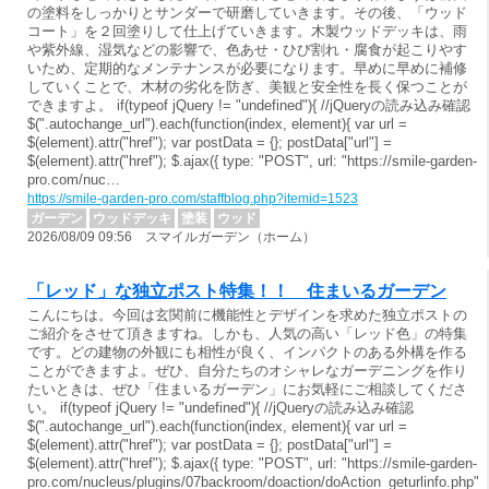
の塗料をしっかりとサンダーで研磨していきます。その後、「ウッド
コート」を２回塗りして仕上げていきます。木製ウッドデッキは、雨
や紫外線、湿気などの影響で、色あせ・ひび割れ・腐食が起こりやす
いため、定期的なメンテナンスが必要になります。早めに早めに補修
していくことで、木材の劣化を防ぎ、美観と安全性を長く保つことが
できますよ。 if(typeof jQuery != "undefined"){ //jQueryの読み込み確認
$(".autochange_url").each(function(index, element){ var url =
$(element).attr("href"); var postData = {}; postData["url"] =
$(element).attr("href"); $.ajax({ type: "POST", url: "https://smile-garden-
pro.com/nuc…
https://smile-garden-pro.com/staffblog.php?itemid=1523
ガーデン
ウッドデッキ
塗装
ウッド
2026/08/09 09:56 スマイルガーデン（ホーム）
「レッド」な独立ポスト特集！！ 住まいるガーデン
こんにちは。今回は玄関前に機能性とデザインを求めた独立ポストの
ご紹介をさせて頂きますね。しかも、人気の高い「レッド色」の特集
です。どの建物の外観にも相性が良く、インパクトのある外構を作る
ことができますよ。ぜひ、自分たちのオシャレなガーデニングを作り
たいときは、ぜひ「住まいるガーデン」にお気軽にご相談してくださ
い。 if(typeof jQuery != "undefined"){ //jQueryの読み込み確認
$(".autochange_url").each(function(index, element){ var url =
$(element).attr("href"); var postData = {}; postData["url"] =
$(element).attr("href"); $.ajax({ type: "POST", url: "https://smile-garden-
pro.com/nucleus/plugins/07backroom/doaction/doAction_geturlinfo.php",