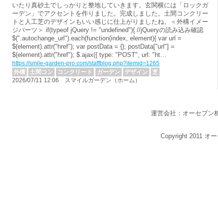
いたり真砂土でしっかりと整地していきます。玄関横には「ロックガ
ーデン」でアクセントを作りました。完成しました。土間コンクリー
トと人工芝のデザインもいい感じに仕上がりましたね。＜外構イメー
ジパーツ＞ if(typeof jQuery != "undefined"){ //jQueryの読み込み確認
$(".autochange_url").each(function(index, element){ var url =
$(element).attr("href"); var postData = {}; postData["url"] =
$(element).attr("href"); $.ajax({ type: "POST", url: "ht…
https://smile-garden-pro.com/staffblog.php?itemid=1265
外構
土間コン
コンクリート
ガーデン
デザイン
芝
2026/07/11 12:06 スマイルガーデン（ホーム）
運営会社：オーセブン
Copyright 2011 