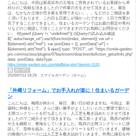
こんにちは。今回は新居浜市の土地をご所有されているお客様から草
刈りのご依頼を頂きましたので作業の方をさせて頂きました。最近
は、なかなか土地や空き家を管理できない。。。などのとご相談を多
く頂いております。この日も日差しが強かったですが、１日で作業が
完了することができました。住まいるガーデンではお庭の剪定や草刈
りなどのご相談して頂くことができますのでお気軽にお問合せくださ
い。 if(typeof jQuery != "undefined"){ //jQueryの読み込み確認
$(".autochange_url").each(function(index, element){ var url =
$(element).attr("href"); var postData = {}; postData["url"] =
$(element).attr("href"); $.ajax({ type: "POST", url: "https://smile-garden-
pro.com/nucleus/plugins/07backroom/doaction/doAction_geturlinfo.php",
data: postData, dataType:…
https://smile-garden-pro.com/staffblog.php?itemid=1520
庭
ガーデン
2026/07/12 18:29 スマイルガーデン（ホーム）
「外構リフォーム」でお手入れが楽に！住まいるガーデ
ン
こんにちは。梅雨が終わり、毎日、暑い日が続きますね。今回は、新
築時に外構をして、さらに使い勝手がよくしたいとのご要望で新たに
土間コンクリ―トを打ち足したり、人工芝を敷き詰めたりさせて頂き
ましたのでご紹介させて頂きますね。＜着工前＞まずは、既存の砂利
や土を鋤取り、整地をしていきました。既存の土間コンクリ―トに併
設して、型枠を組み、どんどんコンクリートを打っていきます。建物
の南側のスペースには人工芝を敷き詰めていきます。外周に縁石を付