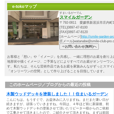
e-tokoマップ
すまいるがーでん
スマイルガーデン
〒792-0811 愛媛県新居浜市庄内町1
[TEL]0897-47-8100
[FAX]0897-47-8120
[ホームページ]
http://smile-garden-p
[Eメール]watanabe@smile-club-pro.
お客様と「想い」や「イメージ」を共感し、一緒に理想のお庭を創り上
地形状や描くイメージ、ご予算などによりすべてのお庭がオンリーワン。
す。私たちは、そんな芸術作品であるお庭を家族みんながずっとスマイ
「オンリーワンの空間」として作り上げることを目指しています。
このホームページ／ブログからの最近の投稿
木製ウッドデッキを塗装しました！！住まいるガーデン
こんにちは。もうすぐで、お盆休みに入りますね。まだまだ暑い日が
続きますが、頑張っていきますね。今回は、４年ほど前に新築後、初
めて木製ウッドデッキの塗装させて頂いたリピーター様からのご依頼
で工事させて頂きましたので、ご紹介させて頂きますね。まずは前回