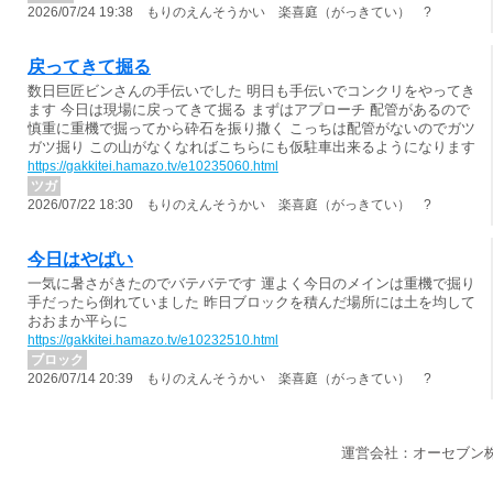
2026/07/24 19:38 もりのえんそうかい 楽喜庭（がっきてい） ?
戻ってきて掘る
数日巨匠ビンさんの手伝いでした 明日も手伝いでコンクリをやってき
ます 今日は現場に戻ってきて掘る まずはアプローチ 配管があるので
慎重に重機で掘ってから砕石を振り撒く こっちは配管がないのでガツ
ガツ掘り この山がなくなればこちらにも仮駐車出来るようになります
https://gakkitei.hamazo.tv/e10235060.html
ツガ
2026/07/22 18:30 もりのえんそうかい 楽喜庭（がっきてい） ?
今日はやばい
一気に暑さがきたのでバテバテです 運よく今日のメインは重機で掘り
手だったら倒れていました 昨日ブロックを積んだ場所には土を均して
おおまか平らに
https://gakkitei.hamazo.tv/e10232510.html
ブロック
2026/07/14 20:39 もりのえんそうかい 楽喜庭（がっきてい） ?
運営会社：オーセブン