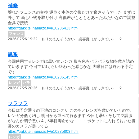
補修
壊れたフェンスの交換 運良く本体の交換だけで良さそうでした まずは
外して 新しい物を取り付け 高低差がもともとあったみたいなので調整
金具で接続
https://gakkitei.hamazo.tv/e10236413.html
フェンス
2026/07/26 19:22 もりのえんそうかい 楽喜庭（がっきてい） ?
黒系
今回使用するレンガは黒い古レンガ 形も色もバラバラな物を敷き詰め
ていきます 今日で1/3くらい終わった感じかな 火曜日には終わる予定
です
https://gakkitei.hamazo.tv/e10236145.html
レンガ
バラ
2026/07/25 20:26 もりのえんそうかい 楽喜庭（がっきてい） ?
フラフラ
今日は予定通りの下地のコンクリ このあとレンガを敷いていくので、
レンガ分低く均し 明日から並べて行きます 今日も暑い そして空調服
がなんか調子悪い 4，5年目寿命かな・・・ ポケットに入れておいた携
帯のカメラが曇ってる
https://gakkitei.hamazo.tv/e10235803.html
レンガ