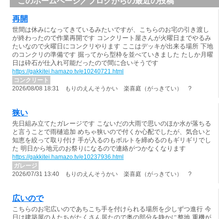
このホームページ／ブログからの最近の投稿
再開
世間は休みになってきているみたいですが、こちらのお宅の引き渡し
が終わったので作業再開です コンクリート屋さんが火曜日までやるみ
たいなので火曜日にコンクリやります ここはデッキが出来る場所 下地
のコンクリの準備です 掘ってから型枠を並べていきました たしか月曜
日は砕石が仕入れ可能だったので間に合いそうです
https://gakkitei.hamazo.tv/e10240721.html
コンクリート
2026/08/08 18:31 もりのえんそうかい 楽喜庭（がっきてい） ?
狭い
先日組み立てたガレージです こないだの大雨で思いのほか水が落ちる
と言うことで雨樋追加 めちゃ狭いので付くか心配でしたが、気合いと
知恵を絞って取り付け 手が入るのもボルトを締めるのもギリギリでし
た 明日から地元のお祭りになるので連絡がつかなくなります
https://gakkitei.hamazo.tv/e10237936.html
ガレージ
2026/07/31 13:40 もりのえんそうかい 楽喜庭（がっきてい） ?
広いので
こちらのお宅広いのであちこち手を付けられる場所を少しずつ進行 今
日は建築屋の人たちがたくさん居たので奥の部分を静かに整地 重機が