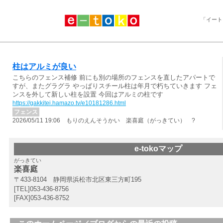
「イート
柱はアルミが良い
こちらのフェンス補修 前にも別の場所のフェンスを直したアパートで
すが、またグラグラ やっぱりスチール柱は年月で朽ちていきます フェ
ンスを外して新しい柱を設置 今回はアルミの柱です
https://gakkitei.hamazo.tv/e10181286.html
フェンス
2026/05/11 19:06 もりのえんそうかい 楽喜庭（がっきてい） ?
e-tokoマップ
がっきてい
楽喜庭
〒433-8104 静岡県浜松市北区東三方町195
[TEL]053-436-8756
[FAX]053-436-8752