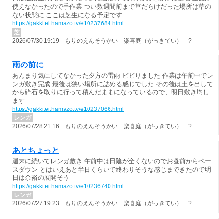
使えなかったので手作業 つい数週間前まで草だらけだった場所は草の
ない状態に ここは芝生になる予定です
https://gakkitei.hamazo.tv/e10237684.html
芝
2026/07/30 19:19 もりのえんそうかい 楽喜庭（がっきてい） ?
雨の前に
あんまり気にしてなかった夕方の雷雨 ビビりました 作業は午前中でレ
ンガ敷き完成 最後は狭い場所に詰める感じでした その後は土を出して
から砕石を取りに行って積んだままになっているので、明日敷き均し
ます
https://gakkitei.hamazo.tv/e10237066.html
レンガ
2026/07/28 21:16 もりのえんそうかい 楽喜庭（がっきてい） ?
あとちょっと
週末に続いてレンガ敷き 午前中は日陰が全くないのでお昼前からペー
スダウン とはいえあと半日くらいで終わりそうな感じまできたので明
日は余裕の展開そう
https://gakkitei.hamazo.tv/e10236740.html
レンガ
2026/07/27 19:23 もりのえんそうかい 楽喜庭（がっきてい） ?