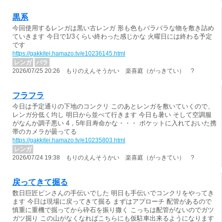
黒系
今回使用するレンガは黒い古レンガ 形も色もバラバラな物を敷き詰め
ていきます 今日で1/3くらい終わった感じかな 火曜日には終わる予定
です
https://gakkitei.hamazo.tv/e10236145.html
レンガ
バラ
2026/07/25 20:26 もりのえんそうかい 楽喜庭（がっきてい） ?
フラフラ
今日は予定通りの下地のコンクリ このあとレンガを敷いていくので、
レンガ分低く均し 明日から並べて行きます 今日も暑い そして空調服
がなんか調子悪い 4，5年目寿命かな・・・ ポケットに入れておいた携
帯のカメラが曇ってる
https://gakkitei.hamazo.tv/e10235803.html
レンガ
2026/07/24 19:38 もりのえんそうかい 楽喜庭（がっきてい） ?
戻ってきて掘る
数日巨匠ビンさんの手伝いでした 明日も手伝いでコンクリをやってき
ます 今日は現場に戻ってきて掘る まずはアプローチ 配管があるので
慎重に重機で掘ってから砕石を振り撒く こっちは配管がないのでガツ
ガツ掘り この山がなくなればこちらにも仮駐車出来るようになります