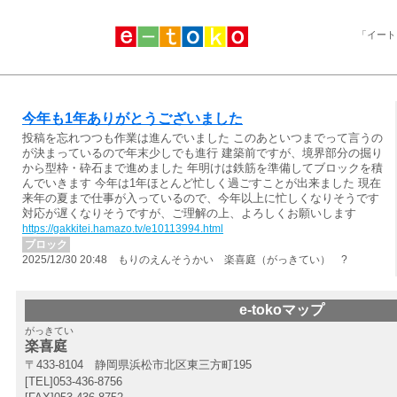
「イート
今年も1年ありがとうございました
投稿を忘れつつも作業は進んでいました このあといつまでって言うの
が決まっているので年末少しでも進行 建築前ですが、境界部分の掘り
から型枠・砕石まで進めました 年明けは鉄筋を準備してブロックを積
んでいきます 今年は1年ほとんど忙しく過ごすことが出来ました 現在
来年の夏まで仕事が入っているので、今年以上に忙しくなりそうです
対応が遅くなりそうですが、ご理解の上、よろしくお願いします
https://gakkitei.hamazo.tv/e10113994.html
ブロック
2025/12/30 20:48 もりのえんそうかい 楽喜庭（がっきてい） ?
e-tokoマップ
がっきてい
楽喜庭
〒433-8104 静岡県浜松市北区東三方町195
[TEL]053-436-8756