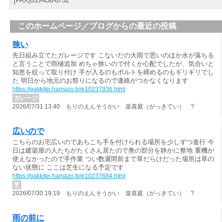
[FAX]053-436-8752
このホームページ／ブログからの最近の投稿
狭い
先日組み立てたガレージです こないだの大雨で思いのほか水が落ちる
と言うことで雨樋追加 めちゃ狭いので付くか心配でしたが、気合いと
知恵を絞って取り付け 手が入るのもボルトを締めるのもギリギリでし
た 明日から地元のお祭りになるので連絡がつかなくなります
https://gakkitei.hamazo.tv/e10237936.html
ガレージ
2026/07/31 13:40 もりのえんそうかい 楽喜庭（がっきてい） ?
広いので
こちらのお宅広いのであちこち手を付けられる場所を少しずつ進行 今
日は建築屋の人たちがたくさん居たので奥の部分を静かに整地 重機が
使えなかったので手作業 つい数週間前まで草だらけだった場所は草の
ない状態に ここは芝生になる予定です
https://gakkitei.hamazo.tv/e10237684.html
芝
2026/07/30 19:19 もりのえんそうかい 楽喜庭（がっきてい） ?
雨の前に