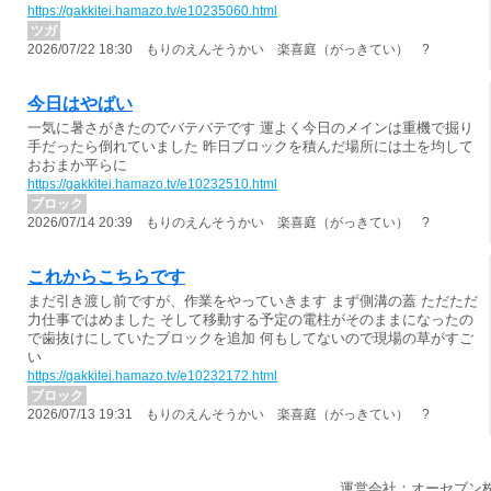
https://gakkitei.hamazo.tv/e10235060.html
ツガ
2026/07/22 18:30 もりのえんそうかい 楽喜庭（がっきてい） ?
今日はやばい
一気に暑さがきたのでバテバテです 運よく今日のメインは重機で掘り
手だったら倒れていました 昨日ブロックを積んだ場所には土を均して
おおまか平らに
https://gakkitei.hamazo.tv/e10232510.html
ブロック
2026/07/14 20:39 もりのえんそうかい 楽喜庭（がっきてい） ?
これからこちらです
まだ引き渡し前ですが、作業をやっていきます まず側溝の蓋 ただただ
力仕事ではめました そして移動する予定の電柱がそのままになったの
で歯抜けにしていたブロックを追加 何もしてないので現場の草がすご
い
https://gakkitei.hamazo.tv/e10232172.html
ブロック
2026/07/13 19:31 もりのえんそうかい 楽喜庭（がっきてい） ?
運営会社：オーセブン