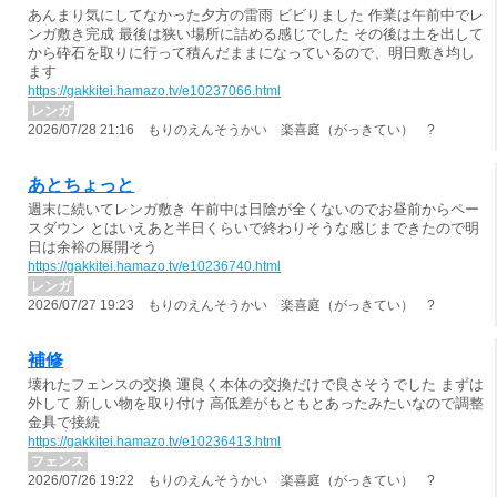
あんまり気にしてなかった夕方の雷雨 ビビりました 作業は午前中でレ
ンガ敷き完成 最後は狭い場所に詰める感じでした その後は土を出して
から砕石を取りに行って積んだままになっているので、明日敷き均し
ます
https://gakkitei.hamazo.tv/e10237066.html
レンガ
2026/07/28 21:16 もりのえんそうかい 楽喜庭（がっきてい） ?
あとちょっと
週末に続いてレンガ敷き 午前中は日陰が全くないのでお昼前からペー
スダウン とはいえあと半日くらいで終わりそうな感じまできたので明
日は余裕の展開そう
https://gakkitei.hamazo.tv/e10236740.html
レンガ
2026/07/27 19:23 もりのえんそうかい 楽喜庭（がっきてい） ?
補修
壊れたフェンスの交換 運良く本体の交換だけで良さそうでした まずは
外して 新しい物を取り付け 高低差がもともとあったみたいなので調整
金具で接続
https://gakkitei.hamazo.tv/e10236413.html
フェンス
2026/07/26 19:22 もりのえんそうかい 楽喜庭（がっきてい） ?