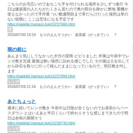
こちらのお宅広いのであちこち手を付けられる場所を少しずつ進行 今
日は建築屋の人たちがたくさん居たので奥の部分を静かに整地 重機が
使えなかったので手作業 つい数週間前まで草だらけだった場所は草の
ない状態に ここは芝生になる予定です
https://gakkitei.hamazo.tv/e10237684.html
芝
2026/07/30 19:19 もりのえんそうかい 楽喜庭（がっきてい） ?
雨の前に
あんまり気にしてなかった夕方の雷雨 ビビりました 作業は午前中でレ
ンガ敷き完成 最後は狭い場所に詰める感じでした その後は土を出して
から砕石を取りに行って積んだままになっているので、明日敷き均し
ます
https://gakkitei.hamazo.tv/e10237066.html
レンガ
2026/07/28 21:16 もりのえんそうかい 楽喜庭（がっきてい） ?
あとちょっと
週末に続いてレンガ敷き 午前中は日陰が全くないのでお昼前からペー
スダウン とはいえあと半日くらいで終わりそうな感じまできたので明
日は余裕の展開そう
https://gakkitei.hamazo.tv/e10236740.html
レンガ