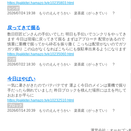
https://gakkitei.hamazo.tv/e10235803.html
レンガ
2026/07/24 19:38 もりのえんそうかい 楽喜庭（がっきてい） ?
戻ってきて掘る
数日巨匠ビンさんの手伝いでした 明日も手伝いでコンクリをやってき
ます 今日は現場に戻ってきて掘る まずはアプローチ 配管があるので
慎重に重機で掘ってから砕石を振り撒く こっちは配管がないのでガツ
ガツ掘り この山がなくなればこちらにも仮駐車出来るようになります
https://gakkitei.hamazo.tv/e10235060.html
ツガ
2026/07/22 18:30 もりのえんそうかい 楽喜庭（がっきてい） ?
今日はやばい
一気に暑さがきたのでバテバテです 運よく今日のメインは重機で掘り
手だったら倒れていました 昨日ブロックを積んだ場所には土を均して
おおまか平らに
https://gakkitei.hamazo.tv/e10232510.html
ブロック
2026/07/14 20:39 もりのえんそうかい 楽喜庭（がっきてい） ?
運営会社：オーセブン