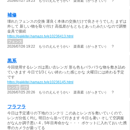
2026/07/27 19:23 もりのえんそうかい 楽喜庭（がっきてい） ?
補修
壊れたフェンスの交換 運良く本体の交換だけで良さそうでした まずは
外して 新しい物を取り付け 高低差がもともとあったみたいなので調整
金具で接続
https://gakkitei.hamazo.tv/e10236413.html
フェンス
2026/07/26 19:22 もりのえんそうかい 楽喜庭（がっきてい） ?
黒系
今回使用するレンガは黒い古レンガ 形も色もバラバラな物を敷き詰め
ていきます 今日で1/3くらい終わった感じかな 火曜日には終わる予定
です
https://gakkitei.hamazo.tv/e10236145.html
レンガ
バラ
2026/07/25 20:26 もりのえんそうかい 楽喜庭（がっきてい） ?
フラフラ
今日は予定通りの下地のコンクリ このあとレンガを敷いていくので、
レンガ分低く均し 明日から並べて行きます 今日も暑い そして空調服
がなんか調子悪い 4，5年目寿命かな・・・ ポケットに入れておいた携
帯のカメラが曇ってる