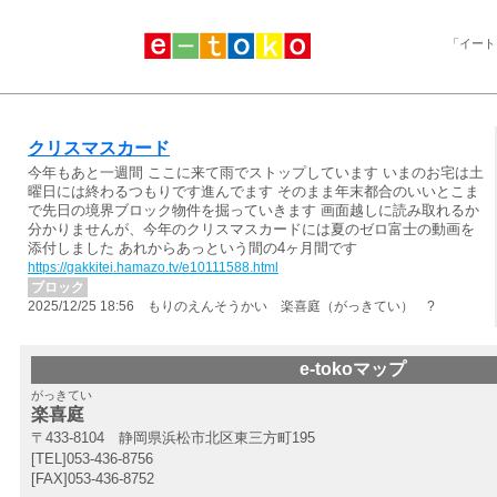
「イート
クリスマスカード
今年もあと一週間 ここに来て雨でストップしています いまのお宅は土
曜日には終わるつもりです進んでます そのまま年末都合のいいとこま
で先日の境界ブロック物件を掘っていきます 画面越しに読み取れるか
分かりませんが、今年のクリスマスカードには夏のゼロ富士の動画を
添付しました あれからあっという間の4ヶ月間です
https://gakkitei.hamazo.tv/e10111588.html
ブロック
2025/12/25 18:56 もりのえんそうかい 楽喜庭（がっきてい） ?
e-tokoマップ
がっきてい
楽喜庭
〒433-8104 静岡県浜松市北区東三方町195
[TEL]053-436-8756
[FAX]053-436-8752