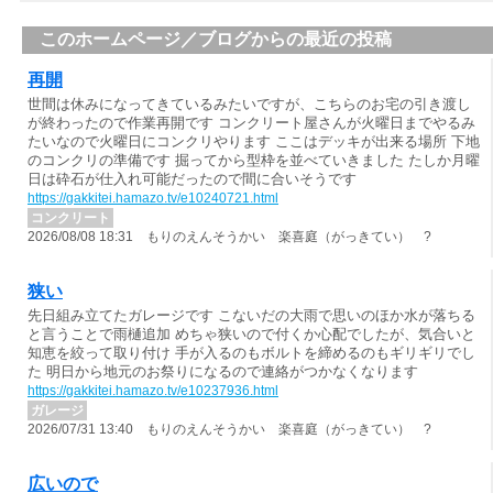
このホームページ／ブログからの最近の投稿
再開
世間は休みになってきているみたいですが、こちらのお宅の引き渡し
が終わったので作業再開です コンクリート屋さんが火曜日までやるみ
たいなので火曜日にコンクリやります ここはデッキが出来る場所 下地
のコンクリの準備です 掘ってから型枠を並べていきました たしか月曜
日は砕石が仕入れ可能だったので間に合いそうです
https://gakkitei.hamazo.tv/e10240721.html
コンクリート
2026/08/08 18:31 もりのえんそうかい 楽喜庭（がっきてい） ?
狭い
先日組み立てたガレージです こないだの大雨で思いのほか水が落ちる
と言うことで雨樋追加 めちゃ狭いので付くか心配でしたが、気合いと
知恵を絞って取り付け 手が入るのもボルトを締めるのもギリギリでし
た 明日から地元のお祭りになるので連絡がつかなくなります
https://gakkitei.hamazo.tv/e10237936.html
ガレージ
2026/07/31 13:40 もりのえんそうかい 楽喜庭（がっきてい） ?
広いので