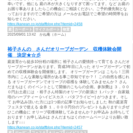
幸いです。他にも 庭の木が大きくなりすぎて困ってます。など お庭の
お困り事ありましたらこの機会にご相談ください。ご予約優先制とな
っておりますのでご希望の方は メールかお電話でご希望の時間帯をお
知らせください。
https://kanean.co.jp/staffblog.php?itemid=2458
庭
カーポート
サイクルポート
物置
2025/09/01 13:42 かね庵（ホーム）
裕子さんの さんだオリーブガーデン 収穫体験会開
催 決定★☆彡
庭楽育から徒歩10分程の場所に 裕子さんの愛情持って育てる さんだオ
リーブガーデンがあります。育成3年目に入った オリーブガーデンで初
めての収穫体験会を開催致します。 オリーブガーデンは こちら！三田
市内に こんな素敵な場所がある事ご存知ですか？！ この自然を感じれ
る オリーブガーデンでオリーブの収穫を 体験してみませんか？ さん
だまちはく のイベントとして開催のこちらの企画。参加費は ３，００
０円お土産には ・裕子さん特製のオリーブの新漬け １パック・自家栽
培のハーブティー (ハイビスカス・バタフライピー) がつきます。そし
て お申込み頂いた方には1つ前の記事でお知らせしました 秋の庭楽育
フェスタで使える 金券 １，０００円分のプレゼントもあります☆彡ぜ
ひこの機会に オリーブ収穫体験してみませんか？お申込み お待ちして
おります！お申し込みは さんだまちはくのホームページよりお願い致
します↓↓↓
https://kanean.co.jp/staffblog.php?itemid=2457
庭
ガーデン
フェスタ
オリーブ
ハイビスカス