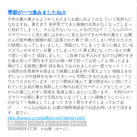
季節が一つ進みましたね☆
今年の夏の暑さもようやくおさまりお庭に出ようかな という気持ちに
なれますね。暑すぎて 長年育ててきた植物の元気がなくなってしまっ
た枯れてしまった。そんな方もいらっしゃるのでは？！ こちらのロー
ズマリーパッと見た感じはきれいに見えるのですが今年の暑さと お隣
さんの室外機が植物の前に設置された事で 弱ってしまい中がスカスカ
の状態になってしまいました。 間延びしてしまって 近くに植えている
スズランやギボウシを覆ってしまっていた事も気になっているとの事
で思いっ切って 伐採しました。 ご自身でお手入れするのでは伸びすぎ
た葉を切って 間引きするのが精一杯で切っても切っても 弱ったまま
伸びてくる状態に数年 頭を抱えておられましたが一度リセット！！こ
の場所の生育条件を踏まえて綺麗にお庭を作り変えようと 地植えをせ
ずに レンガや資材をを並べてオシャレ空間にするのもありかな！？と
ワクワクされています。ひとつ季節が進んで 夏の間きれいに咲いてく
れていたお花の種を採取したり秋のお花でガーデニングをしたりこれ
からの過ごしやすい気候を 私達も楽しみたいと思います。 今回のロー
ズマリーの様に暑さで元気がなくなってしまった植物どうしたらいい
のかな？！地植えしてしまって 大きく育ちすぎてしまっておてあ
げ・・・そんなお悩みも お庭の無料相談会でお話お伺いさせて頂きま
す。見てい…
https://kanean.co.jp/staffblog.php?itemid=2466
庭
レンガ
パラソル
ローズマリー
ギボウシ
2025/09/28 12:38 かね庵（ホーム）