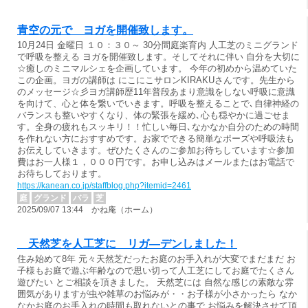
青空の元で ヨガを開催致します。
10月24日 金曜日 １０：３０～ 30分間庭楽育内 人工芝のミニグランド
で呼吸を整える ヨガを開催致します。そしてそれに伴い 自分を大切に
☆癒しのミニマルシェを企画しています。 今年の初めから温めていた
この企画。ヨガの講師は にこにこサロンKIRAKUさんです。先生から
のメッセージ☆彡ヨガ講師歴11年普段あまり意識をしない呼吸に意識
を向けて、心と体を繋いでいきます。呼吸を整えることで､自律神経の
バランスも整いやすくなり、体の緊張を緩め､心も穏やかに過ごせま
す。全身の疲れもスッキリ！！忙しい毎日､なかなか自分のための時間
を作れない方におすすめです。お家でできる簡単なポーズや呼吸法も
お伝えしていきます。ぜひたくさんのご参加お待ちしています☆参加
費はお一人様１，０００円です。お申し込みはメールまたはお電話で
お待ちしております。
https://kanean.co.jp/staffblog.php?itemid=2461
庭
グランド
バラ
芝
2025/09/07 13:44 かね庵（ホーム）
天然芝を人工芝に リガ―デンしました！
住み始めて8年 元々天然芝だったお庭のお手入れが大変でまだまだ お
子様もお庭で遊ぶ年齢なので思い切って人工芝にしてお庭でたくさん
遊びたい とご相談を頂きました。 天然芝には 自然な感じの素敵な雰
囲気がありますが虫や雑草のお悩みが・・お子様が小さかったら なか
なかお庭のお手入れの時間も取れないとの事で お悩みを解決させて頂