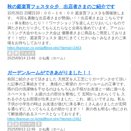
秋の庭楽育フェスタ☆彡 出店者さまのご紹介です
10月26日 日曜日10：００～１６：００ 庭楽育フェスタを開催致しま
す。 今回も素敵な出店者さまが勢揃い！！出店者さまは こちらです
↓↓↓ 体を動かしたり！！ワークショップを楽しんだりおいしいもので
満たされたり☆彡してもらえたらなと企画を進めています。アームレ
スリング大会やモルック大会は 優勝者さまに商品もご用意しておりま
す！！ぜひ、庭楽育フェスタ 遊びにきてくださいね！みなさまのご来
場をお待ちしております。
https://kanean.co.jp/staffblog.php?itemid=2463
庭
塀
フェスタ
2025/09/14 13:46 かね庵（ホーム）
ガーデンルームができあがりました！！
前回ご紹介させて頂きました 天然芝を人工芝にリガーデンさせて頂い
た記事の工事続きです。 奥様のご希望の ガーデンルームの工事です。
雨の日の洗濯物を干せるのはもちろんお子様がお友達と一緒に遊べる
スペースを！！ お庭の土の部分を整地して 玄関からまわらくても 入
れる小さなお部屋が出来上がりました。これ、嬉しいですよね。私も
子供が小学生の時は お友達が遊びに来る事たくさんありましたが玄関
を通らずに 入ってもらえるの助かります！！ 床の色も明るい色にされ
て解放感のあるスペースとなっております。
https://kanean.co.jp/staffblog.php?itemid=2462
庭
床
ガーデン
芝
2025/09/13 12:48 かね庵（ホーム）