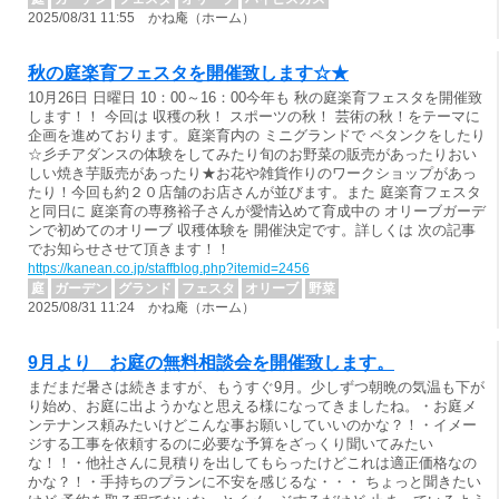
2025/08/31 11:55 かね庵（ホーム）
秋の庭楽育フェスタを開催致します☆★
10月26日 日曜日 10：00～16：00今年も 秋の庭楽育フェスタを開催致
します！！ 今回は 収穫の秋！ スポーツの秋！ 芸術の秋！をテーマに
企画を進めております。庭楽育内の ミニグランドで ペタンクをしたり
☆彡チアダンスの体験をしてみたり旬のお野菜の販売があったりおい
しい焼き芋販売があったり★お花や雑貨作りのワークショップがあっ
たり！今回も約２０店舗のお店さんが並びます。また 庭楽育フェスタ
と同日に 庭楽育の専務裕子さんが愛情込めて育成中の オリーブガーデ
ンで初めてのオリーブ 収穫体験を 開催決定です。詳しくは 次の記事
でお知らせさせて頂きます！！
https://kanean.co.jp/staffblog.php?itemid=2456
庭
ガーデン
グランド
フェスタ
オリーブ
野菜
2025/08/31 11:24 かね庵（ホーム）
9月より お庭の無料相談会を開催致します。
まだまだ暑さは続きますが、もうすぐ9月。少しずつ朝晩の気温も下が
り始め、お庭に出ようかなと思える様になってきましたね。・お庭メ
ンテナンス頼みたいけどこんな事お願いしていいのかな？！・イメー
ジする工事を依頼するのに必要な予算をざっくり聞いてみたい
な！！・他社さんに見積りを出してもらったけどこれは適正価格なの
かな？！・手持ちのプランに不安を感じるな・・・ ちょっと聞きたい