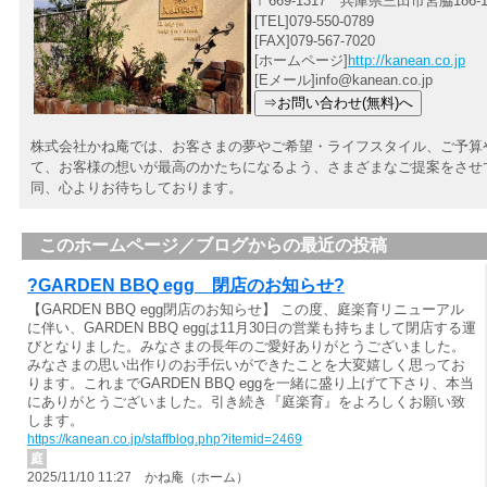
〒669-1317 兵庫県三田市宮脇186-
[TEL]079-550-0789
[FAX]079-567-7020
[ホームページ]
http://kanean.co.jp
[Eメール]info@kanean.co.jp
株式会社かね庵では、お客さまの夢やご希望・ライフスタイル、ご予算
て、お客様の想いが最高のかたちになるよう、さまざまなご提案をさせ
同、心よりお待ちしております。
このホームページ／ブログからの最近の投稿
?GARDEN BBQ egg 閉店のお知らせ?
【GARDEN BBQ egg閉店のお知らせ】 この度、庭楽育リニューアル
に伴い、GARDEN BBQ eggは11月30日の営業も持ちまして閉店する運
びとなりました。みなさまの長年のご愛好ありがとうございました。
みなさまの思い出作りのお手伝いができたことを大変嬉しく思ってお
ります。これまでGARDEN BBQ eggを一緒に盛り上げて下さり、本当
にありがとうございました。引き続き『庭楽育』をよろしくお願い致
します。
https://kanean.co.jp/staffblog.php?itemid=2469
庭
2025/11/10 11:27 かね庵（ホーム）