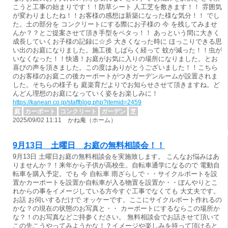
こうと工事の始まりです！！防草シート 人工芝を敷きます！！ 雰囲気
が変わりましたね！！お客様の感想は新築になった様な気分！！ でし
た。土の部分を コンクリートにする際にお子様の 今 を残してみませ
んか？？とご提案させて頂き手型をペタっ！！ あっという間に大きく
成長していくお子様の記録に☆彡 大きくなった時に ほっこりできる思
い出のお庭になりました。施工後 しばらく経って 蚊が減った！！虫が
いなくなった！！快適！お庭がお気に入りの場所になりました。とお
喜びの声を頂きました。この度はありがとうございました！！こちら
のお客様のお庭この後カーポートがつきガーデンルームが設置されま
した。そちらの様子も 庭楽育だよりでお知らせさせて頂きますね。ど
んどん理想のお庭になっていく姿をお楽しみに！
https://kanean.co.jp/staffblog.php?itemid=2459
庭
カーポート
コンクリート
ガーデン
芝
2025/09/02 11:11 かね庵（ホーム）
9月13日 土曜日 お庭の無料相談会！！
9月13日 土曜日お庭の無料相談会を実施致します。 こんなお悩みはあ
りませんか？！来年から子供が高校生。自転車通学になるので 電動自
転車を購入予定。でも 今 自転車 雨ざらしで・・サイクルポートを設
置かカーポートを設置か自転車が入る物置を設置か・・ぼんやりとこ
れからの事をイメージしている方今すぐ工事でなくても 大丈夫です。
お話 お伺いするだけで オッケーです。ここにサイクルポート作れるの
かな？の現在の状態のお写真と・・ カーポートにするならこの場所か
な？！のお写真などご持参ください。 無料相談会でお話させて頂いて
この先こうやってみようかな！？イメージや楽しみを持って頂けると