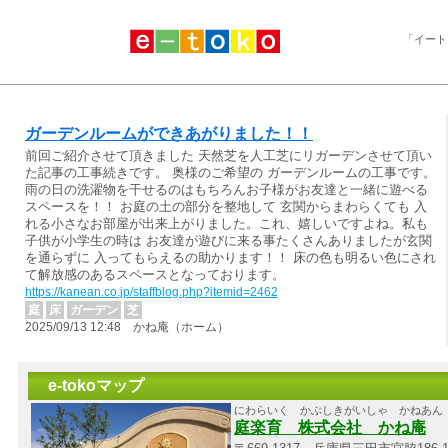
「イート
ガーデンルームができあがりました！！
前回ご紹介させて頂きました 天然芝を人工芝にリガーデンさせて頂い
た記事の工事続きです。 奥様のご希望の ガーデンルームの工事です。
雨の日の洗濯物を干せるのはもちろんお子様がお友達と一緒に遊べる
スペースを！！ お庭の土の部分を整地して 玄関からまわらくても 入
れる小さなお部屋が出来上がりました。これ、嬉しいですよね。私も
子供が小学生の時は お友達が遊びに来る事たくさんありましたが玄関
を通らずに 入ってもらえるの助かります！！ 床の色も明るい色にされ
て解放感のあるスペースとなっております。
https://kanean.co.jp/staffblog.php?itemid=2462
庭
床
ガーデン
芝
2025/09/13 12:48 かね庵（ホーム）
e-tokoマップ
にわらいく かぶしきがいしゃ かねあん
庭楽育 株式会社 かね庵