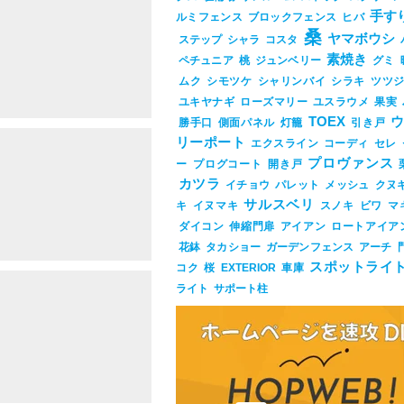
手す
ルミフェンス
ブロックフェンス
ヒバ
桑
ヤマボウシ
ステップ
シャラ
コスタ
素焼き
ペチュニア
桃
ジュンベリー
グミ
ムク
シモツケ
シャリンバイ
シラキ
ツツ
ユキヤナギ
ローズマリー
ユスラウメ
果実
TOEX
勝手口
側面パネル
灯籠
引き戸
リーポート
エクスライン
コーディ
セレ
プロヴァンス
ー
プログコート
開き戸
カツラ
イチョウ
パレット
メッシュ
クヌ
サルスベリ
キ
イヌマキ
スノキ
ビワ
マ
ダイコン
伸縮門扉
アイアン
ロートアイア
花鉢
タカショー
ガーデンフェンス
アーチ
スポットライ
コク
桜
EXTERIOR
車庫
ライト
サポート柱