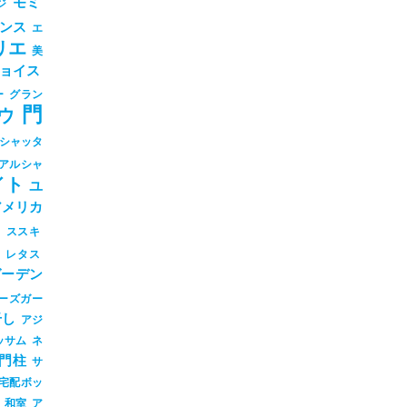
モミ
ジ
ンス
エ
リエ
美
ョイス
ー
グラン
門
ウ
シャッタ
アルシャ
イト
ユ
アメリカ
シ
ススキ
ツ
レタス
ガーデン
ーズガー
干し
アジ
ッサム
ネ
門柱
サ
宅配ボッ
和室
ア