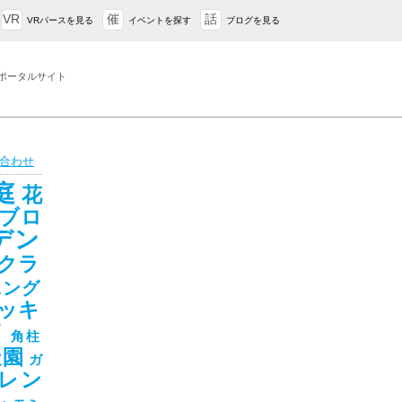
VR
催
話
VRパースを見る
イベントを探す
ブログを見る
ポータルサイト
合わせ
庭
花
ブロ
デン
クラ
ニング
ッキ
ド
角柱
造園
ガ
レン