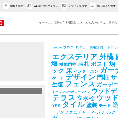
学
材
図
写
学校を探す
WEBカタログを見る
デザインを探す
施工写真を探す
「イートコ」で探そう！相談しよう！人と人をむすぶ、業界の
e-tokoブログ HOME
利用規約
お問い
エクステリア
外構
壇
塀
表札
ポスト
機能門柱
ガー
ック
床
インターホン
デザイン
門柱
サ
ゲート
フェンス
生垣
ガーデ
ウッドデ
トーシンコーポレーション
テラス
ウッ
立水栓
タイル
塗装
YKK
モード
ーデンファニチャー
ベンチ
ルア