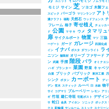
ガ
イロハモミジ
ユニット
ノムラモミ
芝
モミジ
サイン
ソヨゴ
木製フェ
アト
パーゴラ
スビック
マリンランプ
天然石
チ
濃クラフト
福彫
ウッドフェンス
寄せ植え
フレーム
格子
チェッカ
公園
タマリュ
ウメ
ド
マサキ
扉
物置
サイクルポート
三協
マツ
ガレージ
ガード
ーゲート
四国化成
イナバ
ラ
イン
ポスタ
ダウンライト
ニソン
オリーブ
ファサード
舗装材
階段
バラ
ン
手摺
武蔵
オミナエ
菜園
野菜
キャベ
ハギ
プランター
ブリック
パブリック
白菜
東洋工業
カーポート
シンク
ボタン
ディ
ルーベ
物
デン
笠木
スティック
臼
水鉢
ブルーベリー
サイ
コデマリ
レモン
アリ
竹垣
建仁寺垣
デザイン
ギ
宅配ポスト
蛇口
サ
金具
アイホン
ソニック
ボックス
クス
駐輪場
サンルーム
ストック
スクリーン