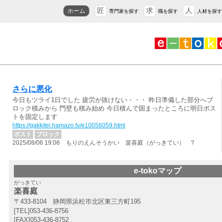
匠
求
人
ホーム
専門家を探す
職を探す
人材を探す
さらに悪化
今日もツライ1日でした 疲労が抜けない・・・ 昨日準備した部分へブ
ロック積みから 門壁も積み始め 今日積んで固まったところに明日ポス
トを固定します
https://gakkitei.hamazo.tv/e10056059.html
ポスト
ブロック
2025/08/06 19:06 もりのえんそうかい 楽喜庭（がっきてい） ?
e-tokoマップ
がっきてい
楽喜庭
〒433-8104 静岡県浜松市北区東三方町195
[TEL]053-436-8756
[FAX]053-436-8752