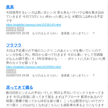
黒系
今回使用するレンガは黒い古レンガ 形も色もバラバラな物を敷き詰め
ていきます 今日で1/3くらい終わった感じかな 火曜日には終わる予定
です
https://gakkitei.hamazo.tv/e10236145.html
レンガ
バラ
2026/07/25 20:26 もりのえんそうかい 楽喜庭（がっきてい） ?
フラフラ
今日は予定通りの下地のコンクリ このあとレンガを敷いていくので、
レンガ分低く均し 明日から並べて行きます 今日も暑い そして空調服
がなんか調子悪い 4，5年目寿命かな・・・ ポケットに入れておいた携
帯のカメラが曇ってる
https://gakkitei.hamazo.tv/e10235803.html
レンガ
2026/07/24 19:38 もりのえんそうかい 楽喜庭（がっきてい） ?
戻ってきて掘る
数日巨匠ビンさんの手伝いでした 明日も手伝いでコンクリをやってき
ます 今日は現場に戻ってきて掘る まずはアプローチ 配管があるので
慎重に重機で掘ってから砕石を振り撒く こっちは配管がないのでガツ
ガツ掘り この山がなくなればこちらにも仮駐車出来るようになります