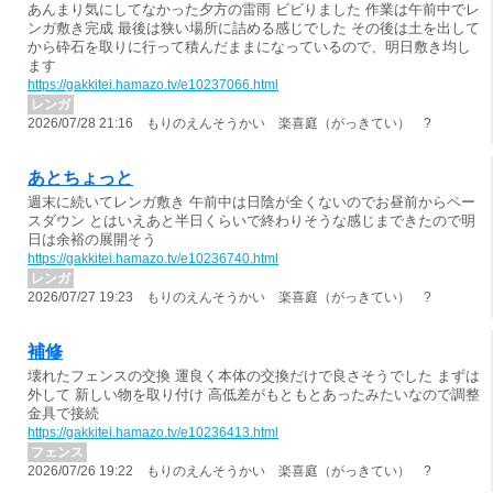
あんまり気にしてなかった夕方の雷雨 ビビりました 作業は午前中でレ
ンガ敷き完成 最後は狭い場所に詰める感じでした その後は土を出して
から砕石を取りに行って積んだままになっているので、明日敷き均し
ます
https://gakkitei.hamazo.tv/e10237066.html
レンガ
2026/07/28 21:16 もりのえんそうかい 楽喜庭（がっきてい） ?
あとちょっと
週末に続いてレンガ敷き 午前中は日陰が全くないのでお昼前からペー
スダウン とはいえあと半日くらいで終わりそうな感じまできたので明
日は余裕の展開そう
https://gakkitei.hamazo.tv/e10236740.html
レンガ
2026/07/27 19:23 もりのえんそうかい 楽喜庭（がっきてい） ?
補修
壊れたフェンスの交換 運良く本体の交換だけで良さそうでした まずは
外して 新しい物を取り付け 高低差がもともとあったみたいなので調整
金具で接続
https://gakkitei.hamazo.tv/e10236413.html
フェンス
2026/07/26 19:22 もりのえんそうかい 楽喜庭（がっきてい） ?