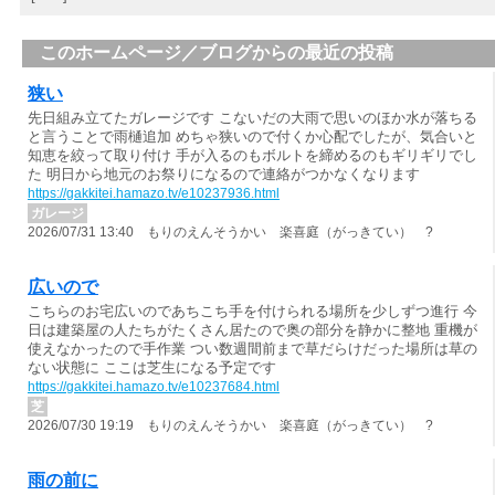
このホームページ／ブログからの最近の投稿
狭い
先日組み立てたガレージです こないだの大雨で思いのほか水が落ちる
と言うことで雨樋追加 めちゃ狭いので付くか心配でしたが、気合いと
知恵を絞って取り付け 手が入るのもボルトを締めるのもギリギリでし
た 明日から地元のお祭りになるので連絡がつかなくなります
https://gakkitei.hamazo.tv/e10237936.html
ガレージ
2026/07/31 13:40 もりのえんそうかい 楽喜庭（がっきてい） ?
広いので
こちらのお宅広いのであちこち手を付けられる場所を少しずつ進行 今
日は建築屋の人たちがたくさん居たので奥の部分を静かに整地 重機が
使えなかったので手作業 つい数週間前まで草だらけだった場所は草の
ない状態に ここは芝生になる予定です
https://gakkitei.hamazo.tv/e10237684.html
芝
2026/07/30 19:19 もりのえんそうかい 楽喜庭（がっきてい） ?
雨の前に