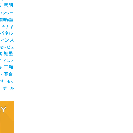
り
照明
パンジー
暖蘭物語
ジ
ヤナギ
パネル
ウィンス
セレビュ
袖壁
栗
ギ
イスノ
三和
キ
花台
ン
門灯
モッ
ト
ポール