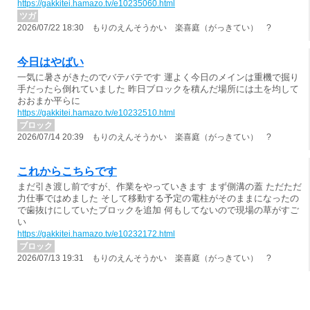
https://gakkitei.hamazo.tv/e10235060.html
ツガ
2026/07/22 18:30 もりのえんそうかい 楽喜庭（がっきてい） ?
今日はやばい
一気に暑さがきたのでバテバテです 運よく今日のメインは重機で掘り
手だったら倒れていました 昨日ブロックを積んだ場所には土を均して
おおまか平らに
https://gakkitei.hamazo.tv/e10232510.html
ブロック
2026/07/14 20:39 もりのえんそうかい 楽喜庭（がっきてい） ?
これからこちらです
まだ引き渡し前ですが、作業をやっていきます まず側溝の蓋 ただただ
力仕事ではめました そして移動する予定の電柱がそのままになったの
で歯抜けにしていたブロックを追加 何もしてないので現場の草がすご
い
https://gakkitei.hamazo.tv/e10232172.html
ブロック
2026/07/13 19:31 もりのえんそうかい 楽喜庭（がっきてい） ?