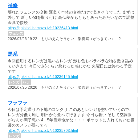
補修
壊れたフェンスの交換 運良く本体の交換だけで良さそうでした まずは
外して 新しい物を取り付け 高低差がもともとあったみたいなので調整
金具で接続
https://gakkitei.hamazo.tv/e10236413.html
フェンス
2026/07/26 19:22 もりのえんそうかい 楽喜庭（がっきてい） ?
黒系
今回使用するレンガは黒い古レンガ 形も色もバラバラな物を敷き詰め
ていきます 今日で1/3くらい終わった感じかな 火曜日には終わる予定
です
https://gakkitei.hamazo.tv/e10236145.html
レンガ
バラ
2026/07/25 20:26 もりのえんそうかい 楽喜庭（がっきてい） ?
フラフラ
今日は予定通りの下地のコンクリ このあとレンガを敷いていくので、
レンガ分低く均し 明日から並べて行きます 今日も暑い そして空調服
がなんか調子悪い 4，5年目寿命かな・・・ ポケットに入れておいた携
帯のカメラが曇ってる
https://gakkitei.hamazo.tv/e10235803.html
レンガ