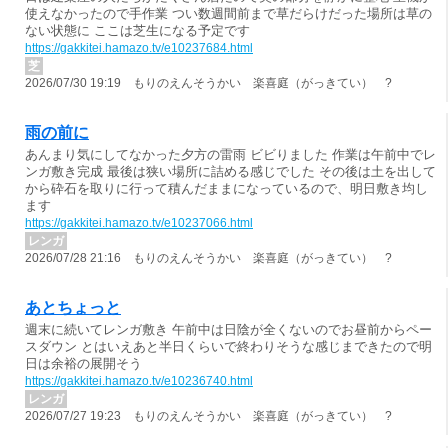
使えなかったので手作業 つい数週間前まで草だらけだった場所は草の
ない状態に ここは芝生になる予定です
https://gakkitei.hamazo.tv/e10237684.html
芝
2026/07/30 19:19 もりのえんそうかい 楽喜庭（がっきてい） ?
雨の前に
あんまり気にしてなかった夕方の雷雨 ビビりました 作業は午前中でレ
ンガ敷き完成 最後は狭い場所に詰める感じでした その後は土を出して
から砕石を取りに行って積んだままになっているので、明日敷き均し
ます
https://gakkitei.hamazo.tv/e10237066.html
レンガ
2026/07/28 21:16 もりのえんそうかい 楽喜庭（がっきてい） ?
あとちょっと
週末に続いてレンガ敷き 午前中は日陰が全くないのでお昼前からペー
スダウン とはいえあと半日くらいで終わりそうな感じまできたので明
日は余裕の展開そう
https://gakkitei.hamazo.tv/e10236740.html
レンガ
2026/07/27 19:23 もりのえんそうかい 楽喜庭（がっきてい） ?