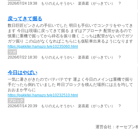
2026/07/24 19:38 もりのえんそうかい 楽喜庭（がっきてい） ?
戻ってきて掘る
数日巨匠ビンさんの手伝いでした 明日も手伝いでコンクリをやってき
ます 今日は現場に戻ってきて掘る まずはアプローチ 配管があるので
慎重に重機で掘ってから砕石を振り撒く こっちは配管がないのでガツ
ガツ掘り この山がなくなればこちらにも仮駐車出来るようになります
https://gakkitei.hamazo.tv/e10235060.html
ツガ
2026/07/22 18:30 もりのえんそうかい 楽喜庭（がっきてい） ?
今日はやばい
一気に暑さがきたのでバテバテです 運よく今日のメインは重機で掘り
手だったら倒れていました 昨日ブロックを積んだ場所には土を均して
おおまか平らに
https://gakkitei.hamazo.tv/e10232510.html
ブロック
2026/07/14 20:39 もりのえんそうかい 楽喜庭（がっきてい） ?
運営会社：オーセブン