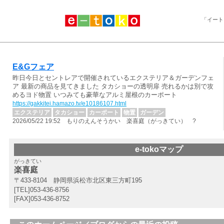
「イート
E&Gフェア
昨日今日とセントレアで開催されているエクステリア＆ガーデンフェ
ア 最新の商品を見てきました タカショーの透明扉 売れるかは別で攻
めるヨド物置 いつみても豪華なアルミ屋根のカーポート
https://gakkitei.hamazo.tv/e10186107.html
エクステリア
タカショー
カーポート
物置
ガーデン
2026/05/22 19:52 もりのえんそうかい 楽喜庭（がっきてい） ?
e-tokoマップ
がっきてい
楽喜庭
〒433-8104 静岡県浜松市北区東三方町195
[TEL]053-436-8756
[FAX]053-436-8752