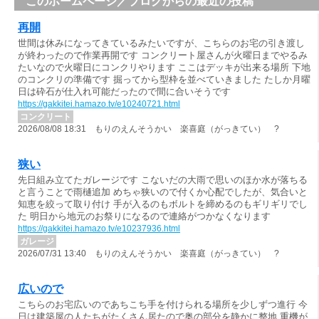
このホームページ／ブログからの最近の投稿
再開
世間は休みになってきているみたいですが、こちらのお宅の引き渡し
が終わったので作業再開です コンクリート屋さんが火曜日までやるみ
たいなので火曜日にコンクリやります ここはデッキが出来る場所 下地
のコンクリの準備です 掘ってから型枠を並べていきました たしか月曜
日は砕石が仕入れ可能だったので間に合いそうです
https://gakkitei.hamazo.tv/e10240721.html
コンクリート
2026/08/08 18:31 もりのえんそうかい 楽喜庭（がっきてい） ?
狭い
先日組み立てたガレージです こないだの大雨で思いのほか水が落ちる
と言うことで雨樋追加 めちゃ狭いので付くか心配でしたが、気合いと
知恵を絞って取り付け 手が入るのもボルトを締めるのもギリギリでし
た 明日から地元のお祭りになるので連絡がつかなくなります
https://gakkitei.hamazo.tv/e10237936.html
ガレージ
2026/07/31 13:40 もりのえんそうかい 楽喜庭（がっきてい） ?
広いので
こちらのお宅広いのであちこち手を付けられる場所を少しずつ進行 今
日は建築屋の人たちがたくさん居たので奥の部分を静かに整地 重機が