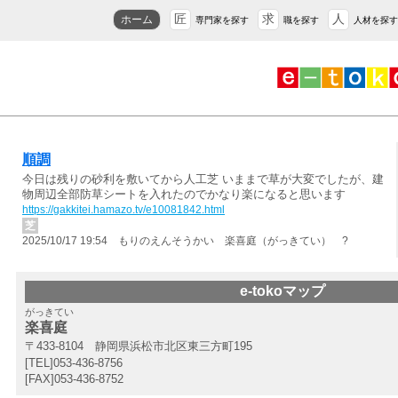
匠
求
人
ホーム
専門家を探す
職を探す
人材を探す
順調
今日は残りの砂利を敷いてから人工芝 いままで草が大変でしたが、建
物周辺全部防草シートを入れたのでかなり楽になると思います
https://gakkitei.hamazo.tv/e10081842.html
芝
2025/10/17 19:54 もりのえんそうかい 楽喜庭（がっきてい） ?
e-tokoマップ
がっきてい
楽喜庭
〒433-8104 静岡県浜松市北区東三方町195
[TEL]053-436-8756
[FAX]053-436-8752