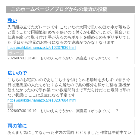
このホームページ／ブログからの最近の投稿
狭い
先日組み立てたガレージです こないだの大雨で思いのほか水が落ちる
と言うことで雨樋追加 めちゃ狭いので付くか心配でしたが、気合いと
知恵を絞って取り付け 手が入るのもボルトを締めるのもギリギリでし
た 明日から地元のお祭りになるので連絡がつかなくなります
https://gakkitei.hamazo.tv/e10237936.html
ガレージ
2026/07/31 13:40 もりのえんそうかい 楽喜庭（がっきてい） ?
広いので
こちらのお宅広いのであちこち手を付けられる場所を少しずつ進行 今
日は建築屋の人たちがたくさん居たので奥の部分を静かに整地 重機が
使えなかったので手作業 つい数週間前まで草だらけだった場所は草の
ない状態に ここは芝生になる予定です
https://gakkitei.hamazo.tv/e10237684.html
芝
2026/07/30 19:19 もりのえんそうかい 楽喜庭（がっきてい） ?
雨の前に
あんまり気にしてなかった夕方の雷雨 ビビりました 作業は午前中でレ