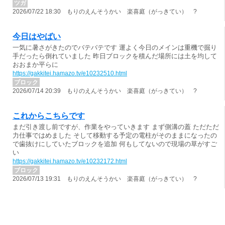
ツガ
2026/07/22 18:30 もりのえんそうかい 楽喜庭（がっきてい） ?
今日はやばい
一気に暑さがきたのでバテバテです 運よく今日のメインは重機で掘り
手だったら倒れていました 昨日ブロックを積んだ場所には土を均して
おおまか平らに
https://gakkitei.hamazo.tv/e10232510.html
ブロック
2026/07/14 20:39 もりのえんそうかい 楽喜庭（がっきてい） ?
これからこちらです
まだ引き渡し前ですが、作業をやっていきます まず側溝の蓋 ただただ
力仕事ではめました そして移動する予定の電柱がそのままになったの
で歯抜けにしていたブロックを追加 何もしてないので現場の草がすご
い
https://gakkitei.hamazo.tv/e10232172.html
ブロック
2026/07/13 19:31 もりのえんそうかい 楽喜庭（がっきてい） ?