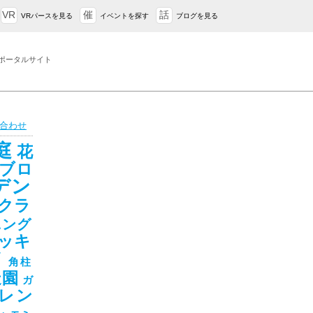
VR
催
話
VRパースを見る
イベントを探す
ブログを見る
ポータルサイト
合わせ
庭
花
ブロ
デン
クラ
ニング
ッキ
ド
角柱
造園
ガ
レン