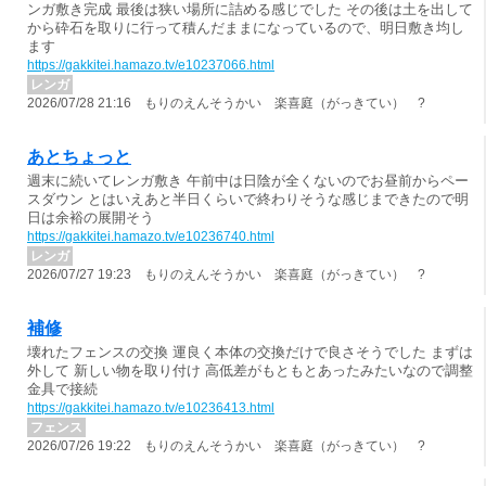
ンガ敷き完成 最後は狭い場所に詰める感じでした その後は土を出して
から砕石を取りに行って積んだままになっているので、明日敷き均し
ます
https://gakkitei.hamazo.tv/e10237066.html
レンガ
2026/07/28 21:16 もりのえんそうかい 楽喜庭（がっきてい） ?
あとちょっと
週末に続いてレンガ敷き 午前中は日陰が全くないのでお昼前からペー
スダウン とはいえあと半日くらいで終わりそうな感じまできたので明
日は余裕の展開そう
https://gakkitei.hamazo.tv/e10236740.html
レンガ
2026/07/27 19:23 もりのえんそうかい 楽喜庭（がっきてい） ?
補修
壊れたフェンスの交換 運良く本体の交換だけで良さそうでした まずは
外して 新しい物を取り付け 高低差がもともとあったみたいなので調整
金具で接続
https://gakkitei.hamazo.tv/e10236413.html
フェンス
2026/07/26 19:22 もりのえんそうかい 楽喜庭（がっきてい） ?