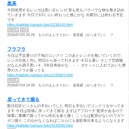
黒系
今回使用するレンガは黒い古レンガ 形も色もバラバラな物を敷き詰め
ていきます 今日で1/3くらい終わった感じかな 火曜日には終わる予定
です
https://gakkitei.hamazo.tv/e10236145.html
レンガ
バラ
2026/07/25 20:26 もりのえんそうかい 楽喜庭（がっきてい） ?
フラフラ
今日は予定通りの下地のコンクリ このあとレンガを敷いていくので、
レンガ分低く均し 明日から並べて行きます 今日も暑い そして空調服
がなんか調子悪い 4，5年目寿命かな・・・ ポケットに入れておいた携
帯のカメラが曇ってる
https://gakkitei.hamazo.tv/e10235803.html
レンガ
2026/07/24 19:38 もりのえんそうかい 楽喜庭（がっきてい） ?
戻ってきて掘る
数日巨匠ビンさんの手伝いでした 明日も手伝いでコンクリをやってき
ます 今日は現場に戻ってきて掘る まずはアプローチ 配管があるので
慎重に重機で掘ってから砕石を振り撒く こっちは配管がないのでガツ
ガツ掘り この山がなくなればこちらにも仮駐車出来るようになります
https://gakkitei.hamazo.tv/e10235060.html