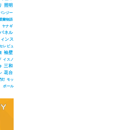
り
照明
パンジー
暖蘭物語
ジ
ヤナギ
パネル
ウィンス
セレビュ
袖壁
栗
ギ
イスノ
三和
キ
花台
ン
門灯
モッ
ト
ポール