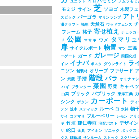
ガ
イロハモミジ
ユニット
ノムラモミ
芝
モミジ
サイン
ソヨゴ
木製フェ
アト
パーゴラ
スビック
マリンランプ
天然石
チ
濃クラフト
福彫
ウッドフェンス
寄せ植え
フレーム
格子
チェッカ
公園
タマリュ
ウメ
ド
マサキ
扉
物置
サイクルポート
三協
マツ
ガレージ
ガード
ーゲート
四国化成
イナバ
ラ
イン
ポスタ
ダウンライト
ニソン
オリーブ
ファサード
舗装材
階段
バラ
ン
手摺
武蔵
オミナエ
菜園
野菜
キャベ
ハギ
プランター
ブリック
パブリック
白菜
東洋工業
カーポート
シンク
ボタン
ディ
ルーベ
物
デン
笠木
スティック
臼
水鉢
ブルーベリー
サイ
コデマリ
レモン
アリ
竹垣
建仁寺垣
デザイン
ギ
宅配ポスト
蛇口
サ
金具
アイホン
ソニック
ボックス
クス
駐輪場
サンルーム
ストック
スクリーン