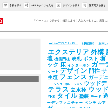
学
材
図
写
学校を探す
WEBカタログを見る
デザインを探す
施工写真を探す
「イートコ」で探そう！相談しよう！人と人をむすぶ、業界の
e-tokoブログ HOME
利用規約
お問い
エクステリア
外構
壇
塀
表札
ポスト
機能門柱
ガー
ック
床
インターホン
デザイン
門柱
サ
ゲート
フェンス
生垣
ガーデ
ウッドデ
トーシンコーポレーション
テラス
ウッ
立水栓
タイル
塗装
YKK
モード
ーデンファニチャー
ベンチ
ルア