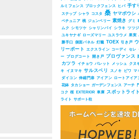
手す
ルミフェンス
ブロックフェンス
ヒバ
桑
ヤマボウシ
ステップ
シャラ
コスタ
素焼き
ペチュニア
桃
ジュンベリー
グミ
ムク
シモツケ
シャリンバイ
シラキ
ツツ
ユキヤナギ
ローズマリー
ユスラウメ
果実
TOEX
勝手口
側面パネル
灯籠
引き戸
リーポート
エクスライン
コーディ
セレ
プロヴァンス
ー
プログコート
開き戸
カツラ
イチョウ
パレット
メッシュ
クヌ
サルスベリ
キ
イヌマキ
スノキ
ビワ
マ
ダイコン
伸縮門扉
アイアン
ロートアイア
花鉢
タカショー
ガーデンフェンス
アーチ
スポットライ
コク
桜
EXTERIOR
車庫
ライト
サポート柱