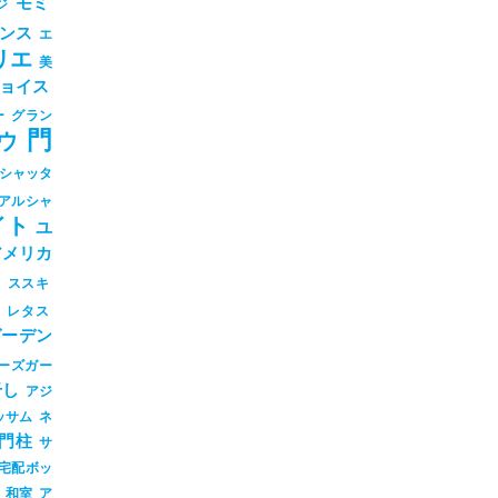
モミ
ジ
ンス
エ
リエ
美
ョイス
ー
グラン
門
ウ
シャッタ
アルシャ
イト
ユ
アメリカ
シ
ススキ
ツ
レタス
ガーデン
ーズガー
干し
アジ
ッサム
ネ
門柱
サ
宅配ボッ
和室
ア