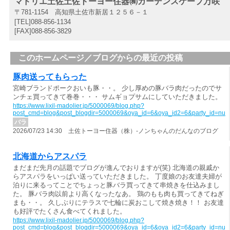
マドリエ土佐土佐トーヨー住器㈱ガーデンスケープ万咲
〒781-1154 高知県土佐市新居１２５６－１
[TEL]088-856-1134
[FAX]088-856-3829
このホームページ／ブログからの最近の投稿
豚肉送ってもらった
宮崎ブランドポークおいも豚・・。 少し厚めの豚バラ肉だったのでサ
ンチェ買ってきて巻巻・・・ サムギョプサムにしていただきました。
https://www.lixil-madolier.jp/5000069/blog.php?
post_cmd=blog&post_blogdir=5000069&oya_id=6&oya_id2=6&party_id=nul
バラ
2026/07/23 14:30 土佐トーヨー住器（株）-ノンちゃんのだんなのブログ
北海道からアスパラ
まだまだ先月の話題でブログが進んでおりますが(笑) 北海道の親戚か
らアスパラをいっぱい送っていただきました。 丁度娘のお友達夫婦が
泊りに来るってことでちょっと豚バラ買ってきて串焼きを仕込みまし
た。 豚バラ肉以前より高くなったなあ。 鶏のもも肉も買ってきてねぎ
まも・・。 久しぶりにテラスで七輪に炭おこして焼き焼き！！ お友達
も好評でたくさん食べてくれました。
https://www.lixil-madolier.jp/5000069/blog.php?
post_cmd=blog&post_blogdir=5000069&oya_id=6&oya_id2=6&party_id=nul