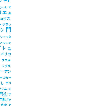
モミ
ジ
ンス
エ
リエ
美
ョイス
ー
グラン
門
ウ
シャッタ
アルシャ
イト
ユ
アメリカ
シ
ススキ
ツ
レタス
ガーデン
ーズガー
干し
アジ
ッサム
ネ
門柱
サ
宅配ボッ
和室
ア