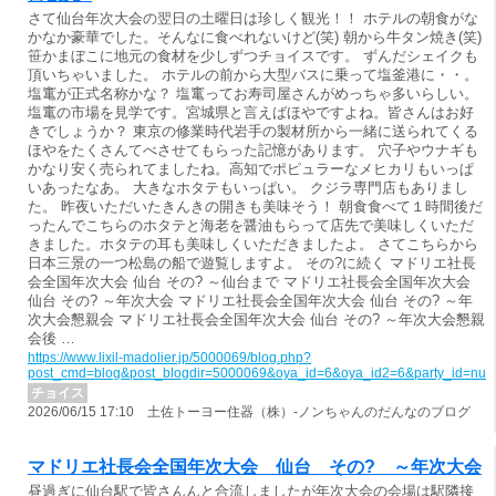
さて仙台年次大会の翌日の土曜日は珍しく観光！！ ホテルの朝食がな
かなか豪華でした。そんなに食べれないけど(笑) 朝から牛タン焼き(笑)
笹かまぼこに地元の食材を少しずつチョイスです。 ずんだシェイクも
頂いちゃいました。 ホテルの前から大型バスに乗って塩釜港に・・。
塩竃が正式名称かな？ 塩竃ってお寿司屋さんがめっちゃ多いらしい。
塩竃の市場を見学です。宮城県と言えばほやですよね。皆さんはお好
きでしょうか？ 東京の修業時代岩手の製材所から一緒に送られてくる
ほやをたくさんてべさせてもらった記憶があります。 穴子やウナギも
かなり安く売られてましたね。高知でポピュラーなメヒカリもいっぱ
いあったなあ。 大きなホタテもいっぱい。 クジラ専門店もありまし
た。 昨夜いただいたきんきの開きも美味そう！ 朝食食べて１時間後だ
ったんでこちらのホタテと海老を醤油もらって店先で美味しくいただ
きました。ホタテの耳も美味しくいただきましたよ。 さてこちらから
日本三景の一つ松島の船で遊覧しますよ。 その?に続く マドリエ社長
会全国年次大会 仙台 その? ～仙台まで マドリエ社長会全国年次大会
仙台 その? ～年次大会 マドリエ社長会全国年次大会 仙台 その? ～年
次大会懇親会 マドリエ社長会全国年次大会 仙台 その? ～年次大会懇親
会後 …
https://www.lixil-madolier.jp/5000069/blog.php?
post_cmd=blog&post_blogdir=5000069&oya_id=6&oya_id2=6&party_id=nul
チョイス
2026/06/15 17:10 土佐トーヨー住器（株）-ノンちゃんのだんなのブログ
マドリエ社長会全国年次大会 仙台 その? ～年次大会
昼過ぎに仙台駅で皆さんんと合流しましたが年次大会の会場は駅隣接