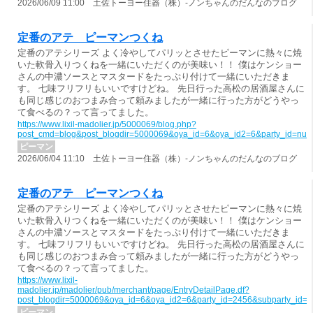
2026/06/09 11:00 土佐トーヨー住器（株）-ノンちゃんのだんなのブログ
定番のアテ ピーマンつくね
定番のアテシリーズ よく冷やしてパリッとさせたピーマンに熱々に焼
いた軟骨入りつくねを一緒にいただくのが美味い！！ 僕はケンショー
さんの中濃ソースとマスタードをたっぷり付けて一緒にいただきま
す。 七味フリフリもいいですけどね。 先日行った高松の居酒屋さんに
も同じ感じのおつまみ合って頼みましたが一緒に行った方がどうやっ
て食べるの？って言ってました。
https://www.lixil-madolier.jp/5000069/blog.php?
post_cmd=blog&post_blogdir=5000069&oya_id=6&oya_id2=6&party_id=nul
ピーマン
2026/06/04 11:10 土佐トーヨー住器（株）-ノンちゃんのだんなのブログ
定番のアテ ピーマンつくね
定番のアテシリーズ よく冷やしてパリッとさせたピーマンに熱々に焼
いた軟骨入りつくねを一緒にいただくのが美味い！！ 僕はケンショー
さんの中濃ソースとマスタードをたっぷり付けて一緒にいただきま
す。 七味フリフリもいいですけどね。 先日行った高松の居酒屋さんに
も同じ感じのおつまみ合って頼みましたが一緒に行った方がどうやっ
て食べるの？って言ってました。
https://www.lixil-
madolier.jp/madolier/pub/merchant/page/EntryDetailPage.df?
post_blogdir=5000069&oya_id=6&oya_id2=6&party_id=2456&subparty_id=
ピーマン