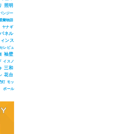
り
照明
パンジー
暖蘭物語
ジ
ヤナギ
パネル
ウィンス
セレビュ
袖壁
栗
ギ
イスノ
三和
キ
花台
ン
門灯
モッ
ト
ポール