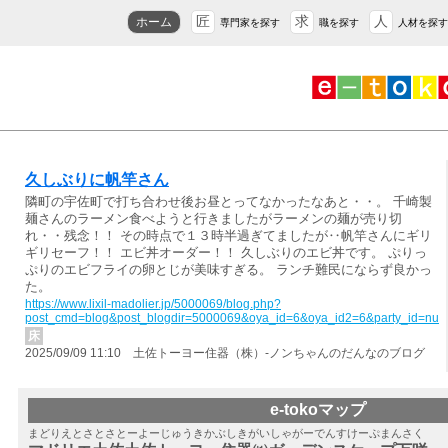
匠
求
人
ホーム
専門家を探す
職を探す
人材を探す
久しぶりに帆竿さん
隣町の宇佐町で打ち合わせ後お昼とってなかったなあと・・。 千崎製
麺さんのラーメン食べようと行きましたがラーメンの麺が売り切
れ・・残念！！ その時点で１３時半過ぎてましたが‥帆竿さんにギリ
ギリセーフ！！ エビ丼オーダー！！ 久しぶりのエビ丼です。 ぷりっ
ぷりのエビフライの卵とじが美味すぎる。 ランチ難民にならず良かっ
た。
https://www.lixil-madolier.jp/5000069/blog.php?
post_cmd=blog&post_blogdir=5000069&oya_id=6&oya_id2=6&party_id=nul
床
2025/09/09 11:10 土佐トーヨー住器（株）-ノンちゃんのだんなのブログ
e-tokoマップ
まどりえとさとさとーよーじゅうきかぶしきがいしゃがーでんすけーぷまんさく