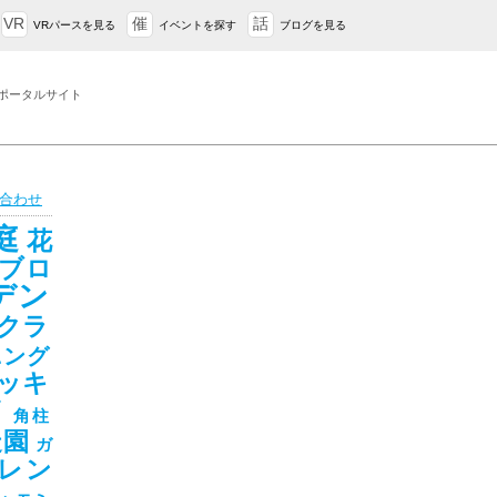
VR
催
話
VRパースを見る
イベントを探す
ブログを見る
ポータルサイト
合わせ
庭
花
ブロ
デン
クラ
ニング
ッキ
ド
角柱
造園
ガ
レン