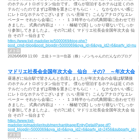
のホテルメトロポリタン仙台です。 僕らが宿泊するホテルは近くのホ
テルだったのでまずは荷物を置きにそちらに・・。 なかなかいい感じ
にレトロなホテルでございます（いい意味で）こんなアナログなエレ
ベーター それから会場に・・・ １３時半からの式典開場に合わせて行
きました。 式典の内容は・・・・極秘で(笑) しっかり寝ないでしっか
り参加してきましたよ。 その?に続く マドリエ社長会全国年次大会 仙
台 その? ～仙台まで
https://www.lixil-madolier.jp/5000069/blog.php?
post_cmd=blog&post_blogdir=5000069&oya_id=6&oya_id2=6&party_id=nul
メトロ
2026/06/09 11:00 土佐トーヨー住器（株）-ノンちゃんのだんなのブログ
マドリエ社長会全国年次大会 仙台 その? ～年次大会
昼過ぎに仙台駅で皆さんんと合流しましたが年次大会の会場は駅隣接
のホテルメトロポリタン仙台です。 僕らが宿泊するホテルは近くのホ
テルだったのでまずは荷物を置きにそちらに・・。 なかなかいい感じ
にレトロなホテルでございます（いい意味で）こんなアナログなエレ
ベーター それから会場に・・・ １３時半からの式典開場に合わせて行
きました。 式典の内容は・・・・極秘で(笑) しっかり寝ないでしっか
り参加してきましたよ。 その?に続く マドリエ社長会全国年次大会 仙
台 その? ～仙台まで
https://www.lixil-
madolier.jp/madolier/pub/merchant/page/EntryDetailPage.df?
post_blogdir=5000069&oya_id=6&oya_id2=6&party_id=2456&subparty_id=
メトロ