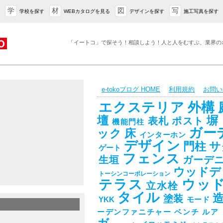
学
材
図
写
学校を探す
WEBカタログを見る
デザインを探す
施工写真を探す
「イートコ」で探そう！相談しよう！人と人をむすぶ、業界の
e-tokoブログ HOME
利用規約
お問い
エクステリア
外構
壇
塀
表札
ポスト
機能門柱
ガー
ック
床
インターホン
デザイン
門柱
サ
ゲート
フェンス
生垣
ガーデ
l&subparty_id=17733&post_eid=0511938
ウッドデ
トーシンコーポレーション
テラス
ウッ
立水栓
タイル
塗装
YKK
モード
ーデンファニチャー
ベンチ
ルア