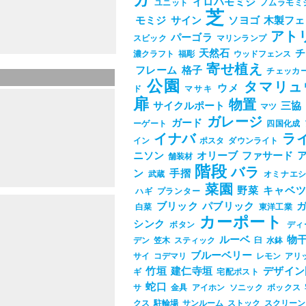
ガ
イロハモミジ
ユニット
ノムラモミ
芝
モミジ
サイン
ソヨゴ
木製フェ
アト
パーゴラ
スビック
マリンランプ
天然石
チ
濃クラフト
福彫
ウッドフェンス
寄せ植え
フレーム
格子
チェッカ
公園
タマリュ
ウメ
ド
マサキ
扉
物置
サイクルポート
三協
マツ
ガレージ
ガード
ーゲート
四国化成
イナバ
ラ
イン
ポスタ
ダウンライト
l&subparty_id=17733&post_eid=0524990
ニソン
オリーブ
ファサード
舗装材
階段
バラ
ン
手摺
武蔵
オミナエ
菜園
野菜
キャベ
ハギ
プランター
ブリック
パブリック
白菜
東洋工業
カーポート
シンク
ボタン
ディ
ルーベ
物
デン
笠木
スティック
臼
水鉢
ブルーベリー
サイ
コデマリ
レモン
アリ
竹垣
建仁寺垣
デザイン
ギ
宅配ポスト
蛇口
サ
金具
アイホン
ソニック
ボックス
l&subparty_id=17733&post_eid=0524370
クス
駐輪場
サンルーム
ストック
スクリーン