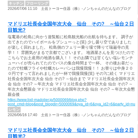
キッチン
フローリング
2026/07/06 11:10 土佐トーヨー住器（株）-ノンちゃんのだんなのブログ
マドリエ社長会全国年次大会 仙台 その? ～仙台２日
目観光?
塩竃港の松島に向かう遊覧船に松島観光船の出航を待ちます。 調子が
出てきたのでハイボールをプシューっと(笑) 少し曇り空でありました
が楽しく回れました。 松島側のフェリー乗り場で降りて瑞巌寺の見
学！！ 雰囲気がまるで京都でございます。 地酒屋さんを見つけたので
こちらでお土産用の地酒を購入！！ そのお隣では甘くない塩レモンチ
ューハイが売られてたのでバスの集合時間まで一杯。 その後お昼だっ
たので牡蠣フライや牡蠣カレーパンは我慢我慢！！ お替りは中身２０
０円ですって言われましたが一杯で我慢我慢(笑) その?に続く マドリエ
社長会全国年次大会 仙台 その? ～仙台まで マドリエ社長会全国年次大
会 仙台 その? ～年次大会 マドリエ社長会全国年次大会 仙台 その? ～
年次大会懇親会 マドリエ社長会全国年次大会 仙台 その? ～年次大会懇
親会後
https://www.lixil-madolier.jp/5000069/blog.php?
post_cmd=blog&post_blogdir=5000069&oya_id=6&oya_id2=6&party_id=nul
レモン
2026/06/16 17:40 土佐トーヨー住器（株）-ノンちゃんのだんなのブログ
マドリエ社長会全国年次大会 仙台 その? ～仙台２日
目観光?