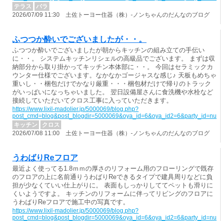
テラス
バラ
2026/07/09 11:30 土佐トーヨー住器（株）-ノンちゃんのだんなのブログ
ふつつか酔いでございましたが・・。
ふつつか酔いでございましたが朝からキッチンの組み立ての手伝い
に・・。 システムキッチンリシェルの高級品でございます。 まずは収
納部分から取り掛かってキッチン本体部に・・。 今回はセラミックカ
ウンター仕様でございます。なかなかゴージャスな感じ♪ 天板もめちゃ
重いし・・梱包だけでかなり厳重・・・梱包材だけで帰りのトラック
がいっぱいになっちゃいました。 翌日設備屋さんに食洗機や水栓など
接続していただいてクロス工事に入っていただきます。
https://www.lixil-madolier.jp/5000069/blog.php?
post_cmd=blog&post_blogdir=5000069&oya_id=6&oya_id2=6&party_id=nul
キッチン
クロス
2026/07/08 11:00 土佐トーヨー住器（株）-ノンちゃんのだんなのブログ
うわばりReフロア
最近よく使ってる1.8ｍｍの厚さのリフォーム用のフローリングで既存
のフロアの上に名前通りうわばりReできるタイプで建具周りなどに負
担が少なくていい仕上がりに。 表面もしっかりしててペットも滑りに
くいようですよ。 キッチンのリフォームに伴ってリビングのフロアに
うわばりReフロアで施工中の写真です。
https://www.lixil-madolier.jp/5000069/blog.php?
post_cmd=blog&post_blogdir=5000069&oya_id=6&oya_id2=6&party_id=nul