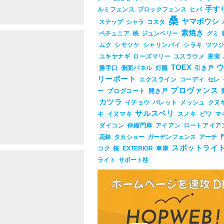
手す
ルミフェンス
ブロックフェンス
ヒバ
桑
ヤマボウシ
ステップ
シャラ
コスタ
素焼き
ペチュニア
桃
ジュンベリー
グミ
ムク
シモツケ
シャリンバイ
シラキ
ツツ
ユキヤナギ
ローズマリー
ユスラウメ
果実
TOEX
勝手口
側面パネル
灯籠
引き戸
リーポート
エクスライン
コーディ
セレ
プロヴァンス
ー
プログコート
開き戸
カツラ
イチョウ
パレット
メッシュ
クヌ
サルスベリ
キ
イヌマキ
スノキ
ビワ
マ
l&subparty_id=17733&post_eid=0524195
ダイコン
伸縮門扉
アイアン
ロートアイア
花鉢
タカショー
ガーデンフェンス
アーチ
スポットライ
コク
桜
EXTERIOR
車庫
ライト
サポート柱
l&subparty_id=17733&post_eid=0524190