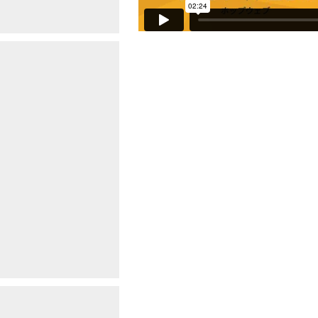
l&subparty_id=17733&post_eid=0523388