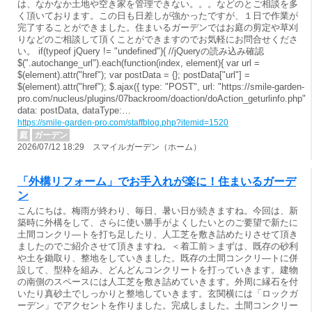
は、なかなか土地や空き家を管理できない。。。などのとご相談を多
く頂いております。この日も日差しが強かったですが、１日で作業が
完了することができました。住まいるガーデンではお庭の剪定や草刈
りなどのご相談して頂くことができますのでお気軽にお問合せくださ
い。 if(typeof jQuery != "undefined"){ //jQueryの読み込み確認
$(".autochange_url").each(function(index, element){ var url =
$(element).attr("href"); var postData = {}; postData["url"] =
$(element).attr("href"); $.ajax({ type: "POST", url: "https://smile-garden-
pro.com/nucleus/plugins/07backroom/doaction/doAction_geturlinfo.php",
data: postData, dataType:…
https://smile-garden-pro.com/staffblog.php?itemid=1520
庭
ガーデン
2026/07/12 18:29 スマイルガーデン（ホーム）
「外構リフォーム」でお手入れが楽に！住まいるガーデ
ン
こんにちは。梅雨が終わり、毎日、暑い日が続きますね。今回は、新
築時に外構をして、さらに使い勝手がよくしたいとのご要望で新たに
土間コンクリ―トを打ち足したり、人工芝を敷き詰めたりさせて頂き
ましたのでご紹介させて頂きますね。＜着工前＞まずは、既存の砂利
や土を鋤取り、整地をしていきました。既存の土間コンクリ―トに併
設して、型枠を組み、どんどんコンクリートを打っていきます。建物
の南側のスペースには人工芝を敷き詰めていきます。外周に縁石を付
いたり真砂土でしっかりと整地していきます。玄関横には「ロックガ
ーデン」でアクセントを作りました。完成しました。土間コンクリー