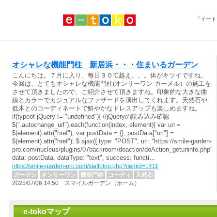
「イート
オシャレな機能門柱 新居浜・・・住まいるガーデン
こんにちは。７月に入り、毎日３０℃越え。。。体がキツイですね。
今回は、とてもオシャレな機能門柱(オンリーワン カーメル）の施工を
させて頂きましたので、ご紹介させて頂きますね。印象的な大きな曲
線とカラーでカジュアルなファザードを演出してくれます。天然石や
低木とのコーディネートで鮮やかなドレスアップも楽しめますね。
if(typeof jQuery != "undefined"){ //jQueryの読み込み確認
$(".autochange_url").each(function(index, element){ var url =
$(element).attr("href"); var postData = {}; postData["url"] =
$(element).attr("href"); $.ajax({ type: "POST", url: "https://smile-garden-
pro.com/nucleus/plugins/07backroom/doaction/doAction_geturlinfo.php",
data: postData, dataType: "text", success: functi…
https://smile-garden-pro.com/staffblog.php?itemid=1411
ガーデン
オンリーワン
機能門柱
コーディ
天然石
2025/07/06 14:50 スマイルガーデン（ホーム）
e-tokoマップ