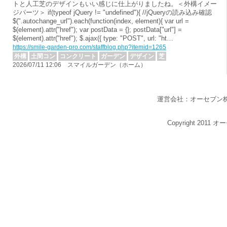
トと人工芝のデザインもいい感じに仕上がりましたね。＜外構イメー
ジパーツ＞ if(typeof jQuery != "undefined"){ //jQueryの読み込み確認
$(".autochange_url").each(function(index, element){ var url =
$(element).attr("href"); var postData = {}; postData["url"] =
$(element).attr("href"); $.ajax({ type: "POST", url: "ht…
https://smile-garden-pro.com/staffblog.php?itemid=1265
外構
土間コン
コンクリート
ガーデン
デザイン
芝
2026/07/11 12:06 スマイルガーデン（ホーム）
運営会社：オーセブン
Copyright 2011 