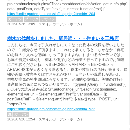
pro.com/nucleus/plugins/07backroom/doaction/doAction_geturlinfo.php",
data: postData, dataType: "text", success: function(text) { …
https://smile-garden-pro.com/staffblog.php?itemid=1204
ガーデン
ブロック
デザイン
2026/07/26 13:05 スマイルガーデン（ホーム）
樹木の伐裁をしました。新居浜・・・住まいる工務店
こんにちは。今回は手入れがしにくくなった樹木の伐採を行いました
ので、ご紹介させて頂きます。これだけ暑くなると、なかなかご自宅
のお庭の手入れも億劫になってきますよね。住まいるガーデンでは、
お庭の剪定や草刈り、樹木の伐採などの作業の行ってますのでお気軽
にご相談くださいね。＜BEFORE> ＜AFTAR> ＜BEFORE> ＜
AFTAR>樹木が大きくなり過ぎると、倒木や枝折れの危険が高まり、建
物や近隣へ被害を及ぼすおそれがあり、日当たりや風通しが悪化し、
害虫や病気の発生原因にもなります。定期的な伐採は、美観の維持と
資産価値の保全にもつながりますよ。 if(typeof jQuery != "undefined"){
//jQueryの読み込み確認 $(".autochange_url").each(function(index,
element){ var url = $(element).attr("href"); var postData = {};
postData["url"] = $(element).attr("href"); $.ajax({ type: "POST", url:
"https://sm…
https://smile-garden-pro.com/staffblog.php?itemid=1522
庭
ガーデン
2026/07/26 12:54 スマイルガーデン（ホーム）