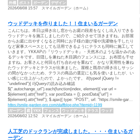
外構
ポスト
ガーデン
デザイン
2026/08/08 15:57 スマイルガーデン（ホーム）
ウッドデッキを作りました！！住まいるガーデン
こんにちは。本日は掃き出し窓からお庭の段差をなくし出入りできる
ウッドデッキを施工しましたので、ご紹介させて頂きますね。お部屋
からお庭に出やすくなると同時にお子様の遊び場や洗濯物を干したり
など家事スペースとしても活用できるようにテラスも同時に施工して
いきます。YKKAPの『リウッドデッキ』・天然木のような温かみのあ
るデッキです。目隠しを兼ねた木目調のフェンスには、お布団も干せ
ますね。お客さんと何回も打ち合わせを重ねて、かなり実用性を兼ね
たウッドデッキとテラスが出来ました。屋根と既存の掃き出しサッシ
の間がなかったため、テラスの商品の選定にも気を使いましたが、い
い感じに仕上がったので、よかったです。 if(typeof jQuery !=
"undefined"){ //jQueryの読み込み確認
$(".autochange_url").each(function(index, element){ var url =
$(element).attr("href"); var postData = {}; postData["url"] =
$(element).attr("href"); $.ajax({ type: "POST", url: "https://smile-gar…
https://smile-garden-pro.com/staffblog.php?itemid=1199
ガーデン
庭
YKK
フェンス
ウッドデッキ
テラス
ウッド
2026/08/02 12:52 スマイルガーデン（ホーム）
人工芝のドックランが完成しました。・・・住まいるガ
ーデン