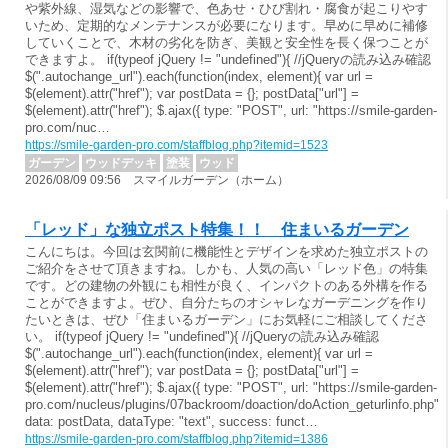
や紫外線、湿気などの影響で、色あせ・ひび割れ・腐食が起こりやす
いため、定期的なメンテナンスが必要になります。早めに早めに補修
していくことで、木材の劣化を防ぎ、美観と安全性を長く保つことが
できますよ。 if(typeof jQuery != "undefined"){ //jQueryの読み込み確認
$(".autochange_url").each(function(index, element){ var url =
$(element).attr("href"); var postData = {}; postData["url"] =
$(element).attr("href"); $.ajax({ type: "POST", url: "https://smile-garden-
pro.com/nuc…
https://smile-garden-pro.com/staffblog.php?itemid=1523
ガーデン
ウッドデッキ
塗装
ウッド
2026/08/09 09:56 スマイルガーデン（ホーム）
「レッド」な独立ポスト特集！！ 住まいるガーデン
こんにちは。今回は玄関前に機能性とデザインを求めた独立ポストの
ご紹介をさせて頂きますね。しかも、人気の高い「レッド色」の特集
です。どの建物の外観にも相性が良く、インパクトのある外構を作る
ことができますよ。ぜひ、自分たちのオシャレなガーデニングを作り
たいときは、ぜひ「住まいるガーデン」にお気軽にご相談してくださ
い。 if(typeof jQuery != "undefined"){ //jQueryの読み込み確認
$(".autochange_url").each(function(index, element){ var url =
$(element).attr("href"); var postData = {}; postData["url"] =
$(element).attr("href"); $.ajax({ type: "POST", url: "https://smile-garden-
pro.com/nucleus/plugins/07backroom/doaction/doAction_geturlinfo.php",
data: postData, dataType: "text", success: funct…
https://smile-garden-pro.com/staffblog.php?itemid=1386