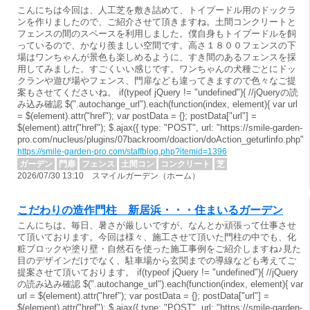
こんにちは今回は、人工芝を敷き詰めて、トイプードル用のドックラ
ンを作りましたので、ご紹介させて頂きますね。土間コンクリートと
フェンスの間のスペースを利用しました。僕自身もトイプードルを飼
っているので、かなり羨ましい空間です。高さ１８００フェンスの下
場はワンちゃんが景色も楽しめるように、すき間のあるフェンスを採
用してみました。すごくいい感じです。ワンちゃんの犬種ごとにドッ
クランや遊び場やフェンス、門扉なども違ってきますので色々なご提
案もさせてくださいね。 if(typeof jQuery != "undefined"){ //jQueryの読
み込み確認 $(".autochange_url").each(function(index, element){ var url
= $(element).attr("href"); var postData = {}; postData["url"] =
$(element).attr("href"); $.ajax({ type: "POST", url: "https://smile-garden-
pro.com/nucleus/plugins/07backroom/doaction/doAction_geturlinfo.php"
https://smile-garden-pro.com/staffblog.php?itemid=1396
ガーデン
門扉
フェンス
土間コン
コンクリート
芝
2026/07/30 13:10 スマイルガーデン（ホーム）
こだわりの造作門柱 新居浜・・・住まいるガーデン
こんにちは。毎日、暑さが厳しいですが、なんとか頑張って仕事させ
て頂いております。今回は様々、施工させて頂いた門柱の中でも、化
粧ブロックや塗り壁・自然石を使った施工事例をご紹介しますね♪見た
目のデザインだけでなく、駐車場から玄関までの導線なども考えてご
提案させて頂いております。 if(typeof jQuery != "undefined"){ //jQuery
の読み込み確認 $(".autochange_url").each(function(index, element){ var
url = $(element).attr("href"); var postData = {}; postData["url"] =
$(element).attr("href"); $.ajax({ type: "POST", url: "https://smile-garden-