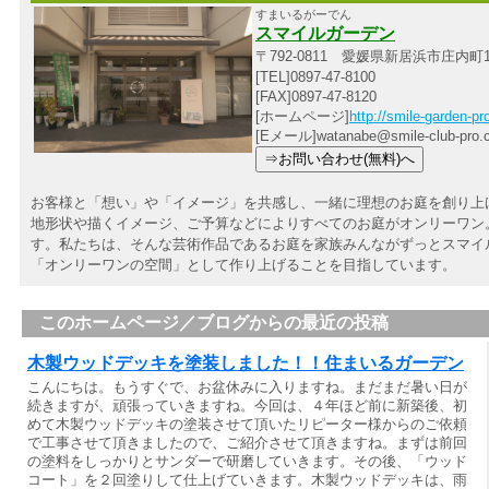
すまいるがーでん
スマイルガーデン
〒792-0811 愛媛県新居浜市庄内町1
[TEL]0897-47-8100
[FAX]0897-47-8120
[ホームページ]
http://smile-garden-p
[Eメール]watanabe@smile-club-pro.
お客様と「想い」や「イメージ」を共感し、一緒に理想のお庭を創り上
地形状や描くイメージ、ご予算などによりすべてのお庭がオンリーワン。
す。私たちは、そんな芸術作品であるお庭を家族みんながずっとスマイ
「オンリーワンの空間」として作り上げることを目指しています。
このホームページ／ブログからの最近の投稿
木製ウッドデッキを塗装しました！！住まいるガーデン
こんにちは。もうすぐで、お盆休みに入りますね。まだまだ暑い日が
続きますが、頑張っていきますね。今回は、４年ほど前に新築後、初
めて木製ウッドデッキの塗装させて頂いたリピーター様からのご依頼
で工事させて頂きましたので、ご紹介させて頂きますね。まずは前回
の塗料をしっかりとサンダーで研磨していきます。その後、「ウッド
コート」を２回塗りして仕上げていきます。木製ウッドデッキは、雨