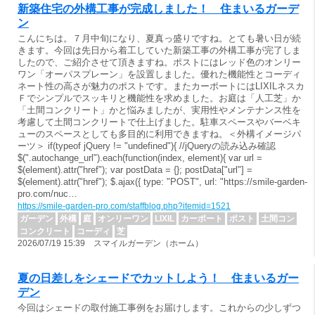
新築住宅の外構工事が完成しました！ 住まいるガーデ
ン
こんにちは。７月中旬になり、夏真っ盛りですね。とても暑い日が続
きます。今回は先日から着工していた新築工事の外構工事が完了しま
したので、ご紹介させて頂きますね。ポストにはレッド色のオンリー
ワン「オーパスプレーン」を設置しました。優れた機能性とコーディ
ネート性の高さが魅力のポストです。またカーポートにはLIXILネスカ
Ｆでシンプルでスッキリと機能性を求めました。お庭は「人工芝」か
「土間コンクリート」かと悩みましたが、実用性やメンテナンス性を
考慮して土間コンクリートで仕上げました。駐車スペースやバーベキ
ューのスペースとしても多目的に利用できますね。＜外構イメージパ
ーツ＞ if(typeof jQuery != "undefined"){ //jQueryの読み込み確認
$(".autochange_url").each(function(index, element){ var url =
$(element).attr("href"); var postData = {}; postData["url"] =
$(element).attr("href"); $.ajax({ type: "POST", url: "https://smile-garden-
pro.com/nuc…
https://smile-garden-pro.com/staffblog.php?itemid=1521
ガーデン
外構
庭
オンリーワン
LIXIL
カーポート
ポスト
土間コン
コンクリート
コーディ
芝
2026/07/19 15:39 スマイルガーデン（ホーム）
夏の日差しをシェードでカットしよう！ 住まいるガー
デン
今回はシェードの取付施工事例をお届けします。これからの少しずつ