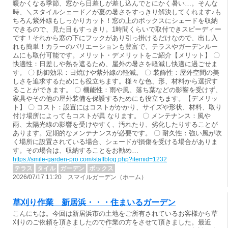
暖かくなる季節、窓から日差しが差し込んでとにかく暑い…。そんな
時、＼スタイルシェード／が夏の暑さをすっきり解決してくれます♪も
ちろん紫外線もしっかりカット！窓の上のボックスにシェードを収納
できるので、見た目もすっきり。1時間くらいで取付できスピーディー
です！それから窓の下にフックがあり引っ掛けるだけなので、出し入
れも簡単！カラーのバリエーションも豊富で、テラスやガーデンルー
ムにも取付可能です。メリット・デメリットをご紹介【メリット】 〇
快適性：日差しや熱を遮るため、屋外の暑さを軽減し快適に過ごせま
す。 〇 防御効果：日焼けや紫外線の軽減。 〇 装飾性：屋外空間の美
しさを追求するためにも役立ちます。様々な色、形、材料から選択す
ることができます。 〇 機能性：雨や風、落ち葉などの影響を受けず、
家具やその他の屋外装備を保護するためにも役立ちます。【デメリッ
ト】 〇 コスト：設置にはコストがかかり、サイズや形状、材料、取り
付け場所によってもコストが異 なります。 〇 メンテナンス：風や
雨、太陽光線の影響を受けやすく、汚れたり、劣化したりすることが
あります。定期的なメンテナンスが必要です。 〇 耐久性：強い風が吹
く場所に設置されている場合、シェードが損傷を受ける場合がありま
す。その場合は、収納することをお勧め…
https://smile-garden-pro.com/staffblog.php?itemid=1232
テラス
タイル
ガーデン
ボックス
2026/07/17 11:20 スマイルガーデン（ホーム）
草刈り作業 新居浜・・・住まいるガーデン
こんにちは。今回は新居浜市の土地をご所有されているお客様から草
刈りのご依頼を頂きましたので作業の方をさせて頂きました。最近