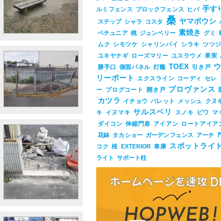
手す
ルミフェンス
ブロックフェンス
ヒバ
桑
ヤマボウシ
ステップ
シャラ
コスタ
素焼き
ペチュニア
桃
ジュンベリー
グミ
ムク
シモツケ
シャリンバイ
シラキ
ツツ
ユキヤナギ
ローズマリー
ユスラウメ
果実
TOEX
勝手口
側面パネル
灯籠
引き戸
リーポート
エクスライン
コーディ
セレ
プロヴァンス
ー
プログコート
開き戸
カツラ
イチョウ
パレット
メッシュ
クヌ
サルスベリ
キ
イヌマキ
スノキ
ビワ
マ
ダイコン
伸縮門扉
アイアン
ロートアイア
花鉢
タカショー
ガーデンフェンス
アーチ
スポットライ
コク
桜
EXTERIOR
車庫
ライト
サポート柱