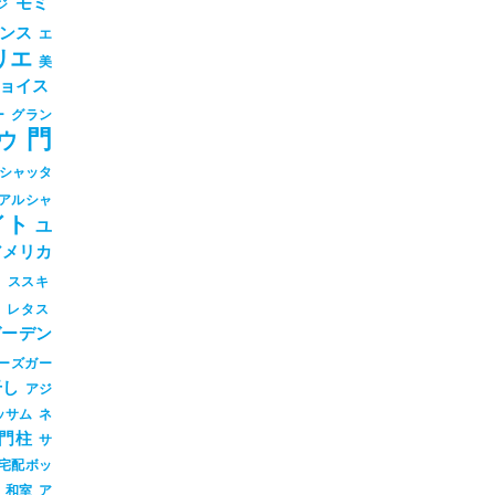
モミ
ジ
ンス
エ
リエ
美
ョイス
ー
グラン
門
ウ
シャッタ
アルシャ
イト
ユ
アメリカ
シ
ススキ
ツ
レタス
ガーデン
ーズガー
干し
アジ
ッサム
ネ
門柱
サ
宅配ボッ
和室
ア