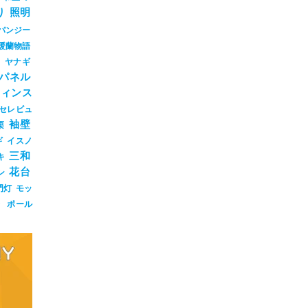
り
照明
パンジー
暖蘭物語
ジ
ヤナギ
パネル
ウィンス
セレビュ
袖壁
栗
ギ
イスノ
三和
キ
花台
ン
門灯
モッ
ト
ポール