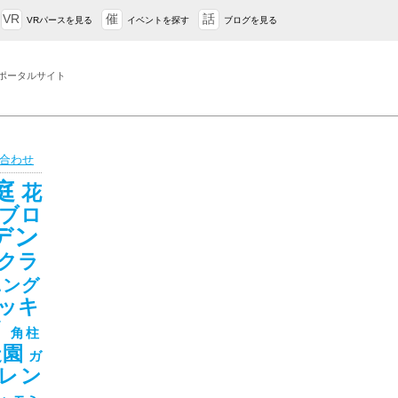
VR
催
話
VRパースを見る
イベントを探す
ブログを見る
ポータルサイト
合わせ
庭
花
ブロ
デン
クラ
ニング
ッキ
ド
角柱
造園
ガ
レン