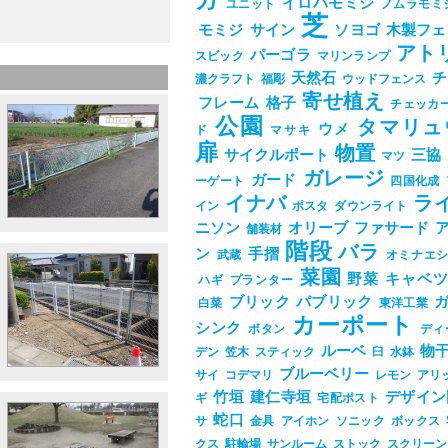
ガ
イロハモミジ
ユニット
ノムラモミ
芝
モミジ
サイン
ソヨゴ
木製フェ
アト
パーゴラ
スビック
マリンランプ
天然石
チ
濃クラフト
福彫
ウッドフェンス
寄せ植え
フレーム
格子
チェッカ
公園
タマリュ
ウメ
ド
マサキ
扉
物置
サイクルポート
三協
マツ
ガレージ
ガード
ーゲート
四国化成
イナバ
ラ
イン
ポスタ
ダウンライト
ニソン
オリーブ
ファサード
舗装材
階段
バラ
ン
手摺
武蔵
オミナエ
菜園
野菜
キャベ
ハギ
プランター
ブリック
パブリック
白菜
東洋工業
カーポート
シンク
ボタン
ディ
ルーベ
物
デン
笠木
スティック
臼
水鉢
ブルーベリー
サイ
コデマリ
レモン
アリ
竹垣
建仁寺垣
デザイン
ギ
宅配ポスト
蛇口
サ
金具
アイホン
ソニック
ボックス
クス
駐輪場
サンルーム
ストック
スクリーン