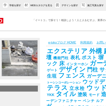
学
材
図
写
学校を探す
WEBカタログを見る
デザインを探す
施工写真を探す
「イートコ」で探そう！相談しよう！人と人をむすぶ、業界の
e-tokoブログ HOME
利用規約
お問い
エクステリア
外構
壇
塀
表札
ポスト
機能門柱
ガー
ック
床
インターホン
デザイン
門柱
サ
ゲート
フェンス
生垣
ガーデ
ウッドデ
トーシンコーポレーション
テラス
ウッ
立水栓
タイル
塗装
YKK
モード
ーデンファニチャー
ベンチ
ルア