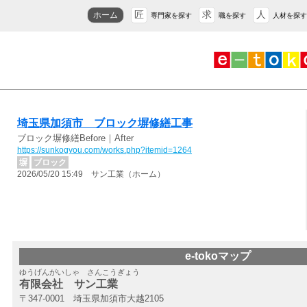
匠
求
人
ホーム
専門家を探す
職を探す
人材を探す
埼玉県加須市 ブロック塀修繕工事
ブロック塀修繕Before｜After
https://sunkogyou.com/works.php?itemid=1264
塀
ブロック
2026/05/20 15:49 サン工業（ホーム）
e-tokoマップ
ゆうげんがいしゃ さんこうぎょう
有限会社 サン工業
〒347-0001 埼玉県加須市大越2105